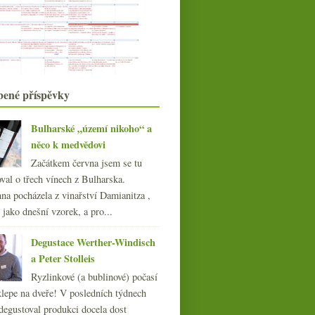
Aligoté od burgundské špičky
Degustace ve skladu
Vinná manga s lahví Bordeaux
Výsledky ankety „Mladá listopadová
vína…“
Jak jsem pil templáře
Všehochuť ze světa vína
bené příspěvky
Alsasko medové, květinové i plné
kyselin
Bulharské „území nikoho“ a
listopadu
(20)
►
něco k medvědovi
října
(22)
►
Začátkem června jsem se tu
září
(21)
►
val o třech vínech z Bulharska.
srpna
(21)
►
na pocházela z vinařství Damianitza ,
července
(18)
►
ě jako dnešní vzorek, a pro...
června
(22)
►
května
(20)
►
Degustace Werther-Windisch
dubna
(21)
►
a Peter Stolleis
března
(23)
►
Ryzlinkové (a bublinové) počasí
února
(20)
►
klepe na dveře! V posledních týdnech
ledna
(20)
►
degustoval produkci docela dost