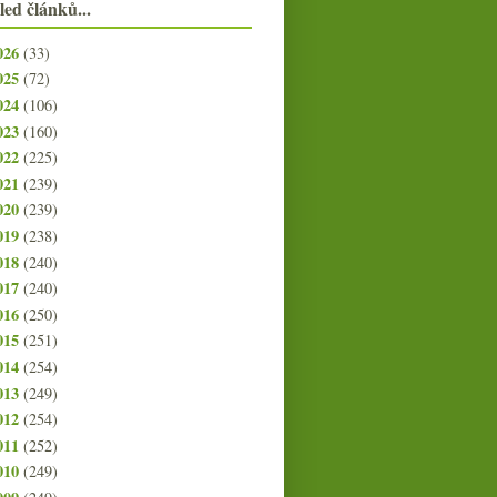
led článků...
026
(33)
025
(72)
024
(106)
023
(160)
022
(225)
021
(239)
020
(239)
019
(238)
018
(240)
017
(240)
016
(250)
015
(251)
014
(254)
013
(249)
012
(254)
011
(252)
010
(249)