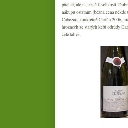
pitelné, ale na cestě k velikosti. D
nákupu ostatním (běžná cena někde 
Cabezac, konkrétně Cariñu 2006, moc
hroznech ze starých keřů odrůdy Car
celé lahve.