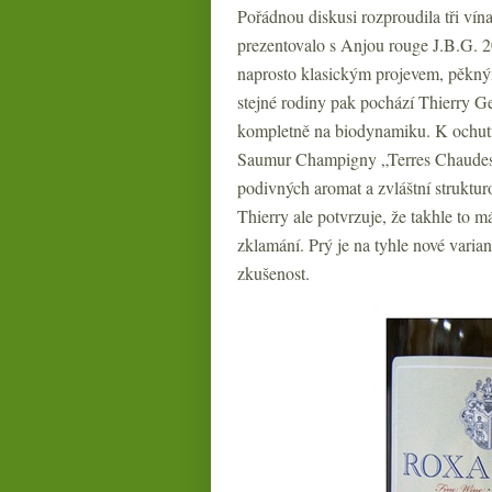
Pořádnou diskusi rozproudila tři vín
prezentovalo s Anjou rouge J.B.G. 2
naprosto klasickým projevem, pěkným
stejné rodiny pak pochází Thierry Ge
kompletně na biodynamiku. K ochu
Saumur Champigny „Terres Chaudes“
podivných aromat a zvláštní struktur
Thierry ale potvrzuje, že takhle to 
zklamání. Prý je na tyhle nové varian
zkušenost.