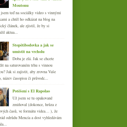
Moutonu
l jsem teď na sociálky video s vinnými
kami a chtěl ho odkázat na blog na
cký článek, ale zjistil, že by si
žil aktua...
Stopětibodovka a jak se
umístit na vrcholu
Doba je zlá. Jak se chcete
dit na saturovaném trhu s vinnou
ou? Jak si zajistit, aby zrovna Vaše
, název časopisu či průvodc...
Potěšení s El Rapolao
Už jsem se tu opakovaně
zmiňoval (dokonce, hrůza z
ových časů, ve formátu videa… ), že
ád odrůdu Mencía a dost vyhledávám
la...