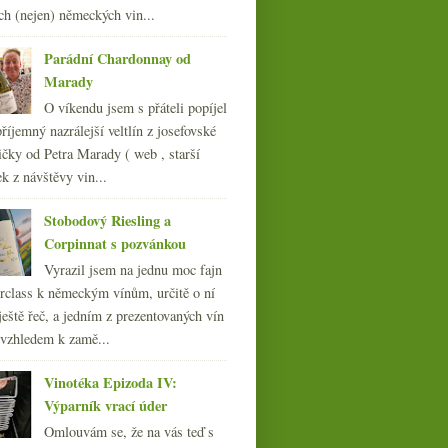
ch (nejen) německých vin...
008
(270)
007
(108)
Parádní Chardonnay od
Marady
O víkendu jsem s přáteli popíjel
říjemný nazrálejší veltlín z josefovské
čky od Petra Marady ( web , starší
ek z návštěvy vin...
Stobodový Riesling a
Corpinnat s pozvánkou
Vyrazil jsem na jednu moc fajn
rclass k německým vínům, určitě o ní
ještě řeč, a jedním z prezentovaných vín
 vzhledem k zamě...
Vinotéka Epizoda IV:
Výparník vrací úder
Omlouvám se, že na vás teď s