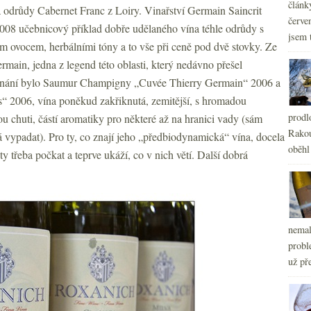
článk
a odrůdy Cabernet Franc z Loiry. Vinařství Germain Saincrit
červe
008 učebnicový příklad dobře udělaného vína téhle odrůdy s
jsem 
 ovocem, herbálními tóny a to vše při ceně pod dvě stovky. Ze
rmain, jedna z legend této oblasti, který nedávno přešel
tnání bylo Saumur Champigny „Cuvée Thierry Germain“ 2006 a
 2006, vína poněkud zakřiknutá, zemitější, s hromadou
prodl
ou chuti, částí aromatiky pro některé až na hranici vady (sám
Rakou
má vypadat). Pro ty, co znají jeho „předbiodynamická“ vína, docela
oběhl
ty třeba počkat a teprve ukáží, co v nich větí. Další dobrá
nemal
probl
už pře