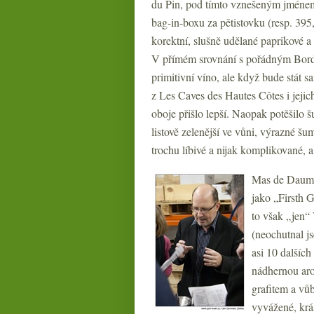
du Pin, pod tímto vznešeným jménem
bag-in-boxu za pětistovku (resp. 395,
korektní, slušně udělané paprikové a 
V přímém srovnání s pořádným Bord
primitivní víno, ale když bude stát 
z Les Caves des Hautes Côtes i jeji
oboje přišlo lepší. Naopak potěšilo
listově zelenější ve vůni, výrazné šum
trochu líbivé a nijak komplikované, al
Mas de Daumas
jako „Firsth 
to však „jen“
(neochutnal j
asi 10 dalšíc
nádhernou arom
grafitem a vůb
vyvážené, krá