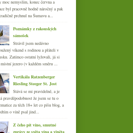
y moc nemyslím, konec června a
nce byl pracovně hodně náročný a pak
tradičně prchnul na Šumavu a...
Poznámky z rakouských
sámošek
Strávil jsem nedávno
oužený víkend s rodinou a přáteli v
sku. Zatímco ostatní lyžovali, já si
 místní jezero (v každém směru ...
Vertikála Ratzenberger
Riesling Steeger St. Jost
Stává se mi pravidelně, a je
á pravděpodobnost že jsem se tu o
ematice za těch 18+ let co píšu blog, a
dtím o víně psal jind...
Z čeho pít víno, smutné
zprávy ze světa vína a viněta