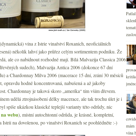
Patla
sklen
temati
zaslou
dynamická) vína z Istrie vinařství Roxanich, neoficiálních
sená) několik lahví jako průřez celým sortimentem podniku. Že
nedá, ale co nabídnout rozhodně mají. Bílá Malvazija Classica 2006
dřevěných sudech), Malvazija Antica 2006 (dokonce 67 dní
prosa
udu) a Chardonnay Milva 2006 (macerace 15 dní, zrání 30 měsíců
kritik
let, opravdu hodně koncentrovaná, nabušená a až jakoby
jméno
kost. Chardonnay je taková skoro „amerika“ tím vším dřevem.
ínem udělá ztrojnásobení délky macerace, ale tak trochu úlet je i
l spíše ukázkou klasické teplejší varianty této odrůdy, nic
y na webu
), místní autochtonní odrůda, je krásné, kompletní,
covid
Istrii na dovolenou, po vinařství Roxanich se poohlédněte :-)
mám r
vína h