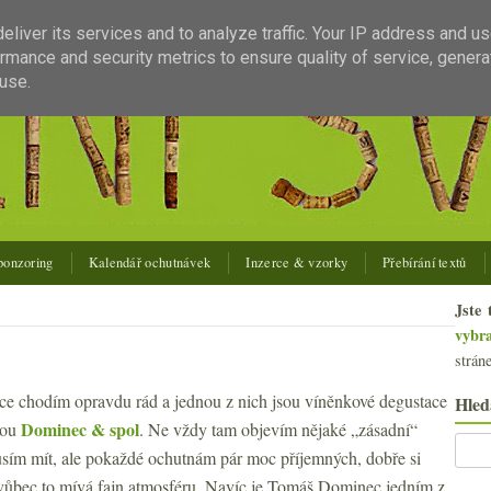
liver its services and to analyze traffic. Your IP address and u
rmance and security metrics to ensure quality of service, gener
use.
ponzoring
Kalendář ochutnávek
Inzerce & vzorky
Přebírání textů
Jste 
vybr
strán
ce chodím opravdu rád a jednou z nich jsou víněnkové degustace
Hled
Dominec & spol
mou
. Ne vždy tam objevím nějaké „zásadní“
usím mít, ale pokaždé ochutnám pár moc příjemných, dobře si
ůbec to mívá fajn atmosféru. Navíc je Tomáš Dominec jedním z