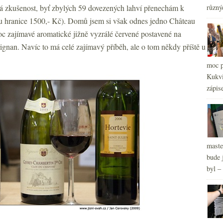
obrá zkušenost, byť zbylých 59 dovezených lahví přenechám k
různý
2
►
2
u hranice 1500,- Kč). Domů jsem si však odnes jedno Château
►
 zajímavé aromatické jižně vyzrálé červené postavené na
ignan. Navíc to má celé zajímavý příběh, ale o tom někdy příště u
moc p
Kukvi
zápis
maste
bude 
byl –