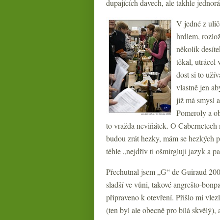
dupajících davech, ale takhle jednorá
V jedné z uli
hrdlem, rozlož
několik desíte
těkal, utrácel
dost si to už
vlastně jen a
již má smysl a
Pomeroly a ob
to vražda neviňátek. O Cabernetech 
budou zrát hezky, mám se hezkých pár
téhle „nejdřív ti ošmirgluji jazyk a p
Přechutnal jsem „G“ de Guiraud 200
sladší ve vůni, takové angrešto-bonpa
připraveno k otevření. Přišlo mi vle
(ten byl ale obecně pro bílá skvělý),