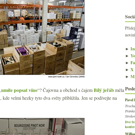
Sociá
Přide
novin
►
In
►
Yo
►
Fa
►
X 
►
Ma
Posl
umíte popsat víno
Bílý jeřáb
„
“? Čajovna a obchod s čajem
měla
, kde velmi hezky tyto dva světy přiblížila. Jen se podívejte na
Pavel
Trochu
Franko
Streko
Dvě fr
konfer
Willi