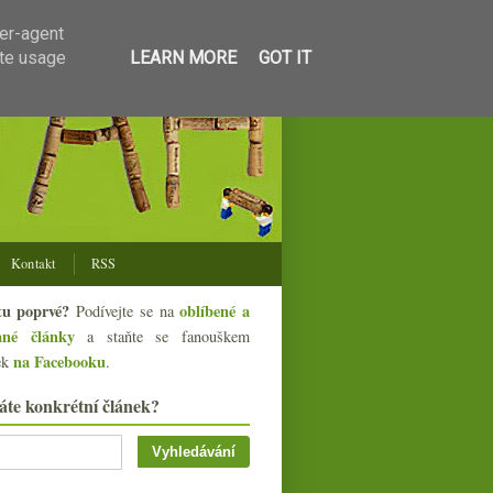
ser-agent
ate usage
LEARN MORE
GOT IT
Kontakt
RSS
tu poprvé?
oblíbené a
Podívejte se na
ané články
a staňte se fanouškem
na Facebooku
ek
.
áte konkrétní článek?