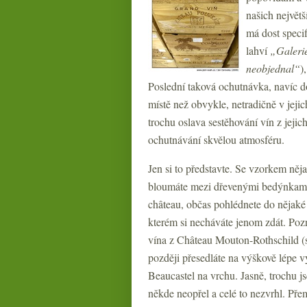
našich největš
má dost speci
lahví
„Galeri
neobjednal“
)
Poslední taková ochutnávka, navíc d
místě než obvykle, netradičně v jej
trochu oslava sestěhování vín z jeji
ochutnávání skvělou atmosféru.
Jen si to představte. Se vzorkem ně
bloumáte mezi dřevenými bedýnkami
château, občas pohlédnete do nějaké
kterém si necháváte jenom zdát. Po
vína z Château Mouton-Rothschild (
později přesedláte na výškově lépe 
Beaucastel na vrchu. Jasně, trochu 
někde neopřel a celé to nezvrhl. Přem