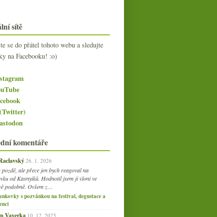
lní sítě
jte se do přátel tohoto webu a sledujte
ky na Facebooku! :o)
stagram
uTube
cebook
(Twitter)
stodon
ední komentáře
 Raclavský
26. 1. 2026
 pozdě, ale přece jen bych reagoval na
vku od Kasnyiků. Hodnotil jsem ji vloni ve
vě podobně. Ovšem z…
ankovky s pozvánkou na festival, degustace a
enci
am Vaverka
10. 12. 2025