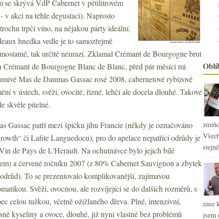
 se skrývá VdP Cabernet v pětilitrovém
- v akci na téhle degustaci). Naprosto
trochu trpčí víno, na nějakou párty ideální.
eaux hnedka vedle je to samozřejmě
samostatně, tak určitě neurazí. Zklamal Crémant de Bourgogne brut
Oblí
ch Crémant de Bourgogne Blanc de Blanc, před pár měsíci mi
 šumivé Mas de Daumas Gassac rosé 2008, cabernetové rybízově
ění v ústech, svěží, ovocité, řízné, lehčí ale docela dlouhé. Takové
e skvěle pitelné.
 Gassac patří mezi špičku jihu Francie (někdy je označováno
zmiňo
Všech
Growth“ či Lafite Languedocu), pro do apelace nepatřící odrůdy je
stejn
 Vin de Pays de L'Herault. Na ochutnávce bylo jejich bílé
sem) a červené ročníku 2007 (z 80% Cabernet Sauvignon a zbytek
h odrůd). To se prezentovalo komplikovanější, zajímavou
atikou. Svěží, ovocnou, ale rozvíjející se do dalších rozměrů, s
ec celou tužkou, včetně ožižlaného dřeva. Plné, intenzivní,
zase 
sně kyseliny a ovoce, dlouhé, již nyní vlastně bez problémů
jsem 