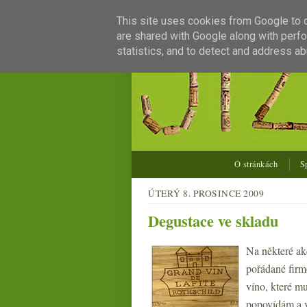
This site uses cookies from Google to de
are shared with Google along with perfo
statistics, and to detect and address ab
O stránkách
S
ÚTERÝ 8. PROSINCE 2009
Degustace ve skladu
Na některé ak
pořádané fir
víno, které m
popovídám a v