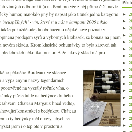
Přeh
ích vinných odborníků (a nadšení pro věc z něj přímo čiší, navíc
2
fický humor, málokdo jiný by napsal jako titulek jedné kategorie
►
2
e
‘neúspěšných‘ - vín, které si u nás v kampani 2006 nikdo
►
2
►
, takže pokaždé odejdu obohacen o nějaké nové poznatky.
2
►
oplněná prodejem sýrů a výborných klobásek, se konala na jiném
2
►
ich novém skladu. Krom klasické ochutnávky to byla zároveň tak
2
►
ch předchozích několika prostor. A že takový sklad má pro
2
►
2
►
2
►
jakého pěkného Bordeaux ve sklence
2
►
 s vypálenými názvy legendárních
2
►
 pootevřené na vyzrálý ročník vína, o
2
►
známky píšete tuhle na bedýnce druhého
2
►
s lahvemi Château Margaux hned vedle),
2
►
vyhovující konstrukci s bedýnkou Château
2
►
2
jsem o ty bedýnky měl obavy, abych se
►
2
ýšlel jsem i o teplotě v prostoru a
►