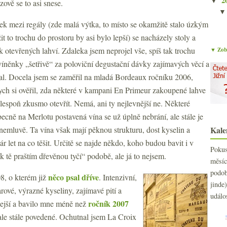
2
▼
zově se to asi snese.
ček mezi regály (zde malá výtka, to místo se okamžitě stalo úzkým
it to trochu do prostoru by asi bylo lepší) se nacházely stoly a
k otevřených lahví. Zdaleka jsem neprojel vše, spíš tak trochu
▼ Zobr
 víněnky „šetřivě“ za poloviční degustační dávky zajímavých věcí a
íval. Docela jsem se zaměřil na mladá Bordeaux ročníku 2006,
bych si ověřil, zda některé v kampani En Primeur zakoupené lahve
lespoň zkusmo otevřít. Nemá, ani ty nejlevnější ne. Některé
ecně na Merlotu postavená vína se už úplně nebrání, ale stále je
nemluvě. Ta vína však mají pěknou strukturu, dost kyselin a
Kale
 let na co těšit. Určitě se najde někdo, koho budou bavit i v
Poku
ak tě praštím dřevěnou tyčí“ podobě, ale já to nejsem.
měs
podo
něco psal dříve
8, o kterém již
. Intenzivní,
jind
rové, výrazné kyseliny, zajímavé pití a
událo
ročník 2007
zlejší a bavilo mne méně než
 ale stále povedené. Ochutnal jsem La Croix