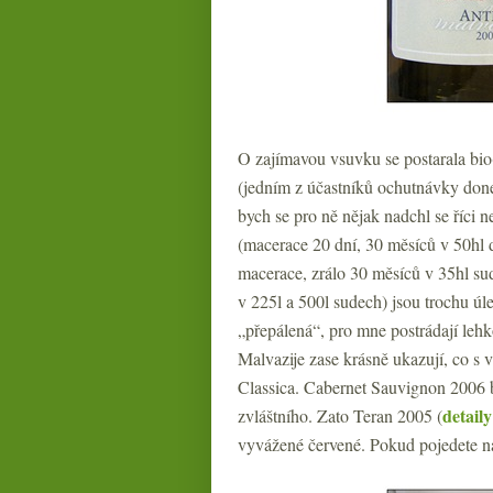
O zajímavou vsuvku se postarala bio(
(jedním z účastníků ochutnávky done
bych se pro ně nějak nadchl se říci 
(macerace 20 dní, 30 měsíců v 50hl 
macerace, zrálo 30 měsíců v 35hl s
v 225l a 500l sudech) jsou trochu ú
„přepálená“, pro mne postrádají leh
Malvazije zase krásně ukazují, co s v
Classica. Cabernet Sauvignon 2006 by
detail
zvláštního. Zato Teran 2005 (
vyvážené červené. Pokud pojedete na 