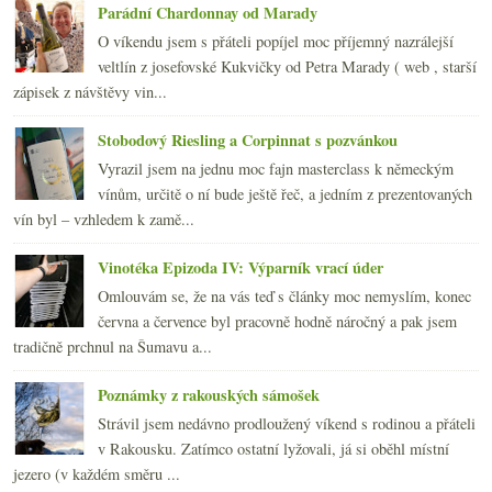
Parádní Chardonnay od Marady
O víkendu jsem s přáteli popíjel moc příjemný nazrálejší
veltlín z josefovské Kukvičky od Petra Marady ( web , starší
zápisek z návštěvy vin...
Stobodový Riesling a Corpinnat s pozvánkou
Vyrazil jsem na jednu moc fajn masterclass k německým
vínům, určitě o ní bude ještě řeč, a jedním z prezentovaných
vín byl – vzhledem k zamě...
Vinotéka Epizoda IV: Výparník vrací úder
Omlouvám se, že na vás teď s články moc nemyslím, konec
června a července byl pracovně hodně náročný a pak jsem
tradičně prchnul na Šumavu a...
Poznámky z rakouských sámošek
Strávil jsem nedávno prodloužený víkend s rodinou a přáteli
v Rakousku. Zatímco ostatní lyžovali, já si oběhl místní
jezero (v každém směru ...