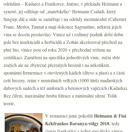
odrůdám – Kadarce a Frankovce. Jméno, v překladu Heimann a
synové,
jej odlišuje od „mateřského“ Heimann Családi, který
funguje dál a stále se zaměřuje i na odrůdy mezinárodní (Cabernet
Franc, Merlot, Tannat a mají dokonce Sagrantino, některá jejich
vína se docela proslavila). Vinice už i rodinný podnik delší dobu
jede bez insekticidů a herbicidů a Zoltán akceleroval přechod na
plné bio, vinice jsou od roku 2020 v přechodné režimu na
certifikaci. Zaměření na specifika jednotlivých vinic, ruční sběr
zralých ale ne zbytečně přezrálých hroznů i na několikrát,
spontánní fermentace v otevřených kádích (dřevo a plast) a z části
celé hrozny, zrání v neutrálních velkých (1000 litrů) maďarských
dubových sudech a též amforách a betonových vajíčcích (Kadarka).
Bez čiření, maximálně hrubá filtrace a minimální síření. Tolik
teorie.
Heimann & Fiai
V restauraci jsme pokořili
Kékfrankos Baranya-völgy 2018
, tedy
čistou frankovku z jedné specifické vinice.