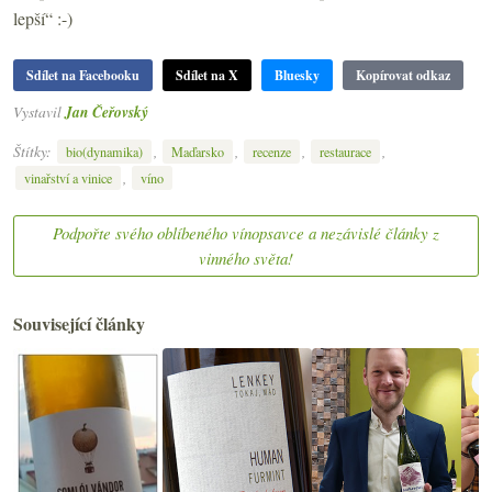
lepší“ :-)
Sdílet na Facebooku
Sdílet na X
Bluesky
Kopírovat odkaz
Vystavil
Jan Čeřovský
Štítky:
,
,
,
,
bio(dynamika)
Maďarsko
recenze
restaurace
,
vinařství a vinice
víno
Podpořte svého oblíbeného vínopsavce a nezávislé články z
vinného světa!
Související články