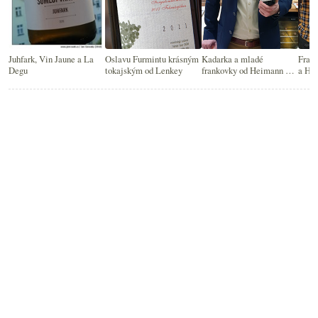
Juhfark, Vin Jaune a La
Oslavu Furmintu krásným
Kadarka a mladé
Frank
Degu
tokajským od Lenkey
frankovky od Heimann &
a He
Fiai