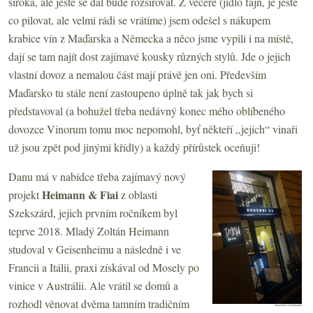
široká, ale ještě se dál bude rozšiřovat. Z večeře (jídlo fajn, je ještě
co pilovat, ale velmi rádi se vrátíme) jsem odešel s nákupem
krabice vín z Maďarska a Německa a něco jsme vypili i na místě,
dají se tam najít dost zajímavé kousky různých stylů. Jde o jejich
vlastní dovoz a nemalou část mají právě jen oni. Především
Maďarsko tu stále není zastoupeno úplně tak jak bych si
představoval (a bohužel třeba nedávný konec mého oblíbeného
dovozce Vinorum tomu moc nepomohl, byť někteří „jejich“ vinaři
už jsou zpět pod jinými křídly) a každý přírůstek oceňuji!
Danu má v nabídce třeba zajímavý nový
Heimann & Fiai
projekt
z oblasti
Szekszárd, jejich prvním ročníkem byl
teprve 2018. Mladý Zoltán Heimann
studoval v Geisenheimu a následně i ve
Francii a Itálii, praxi získával od Mosely po
vinice v Austrálii. Ale vrátil se domů a
rozhodl věnovat dvěma tamním tradičním