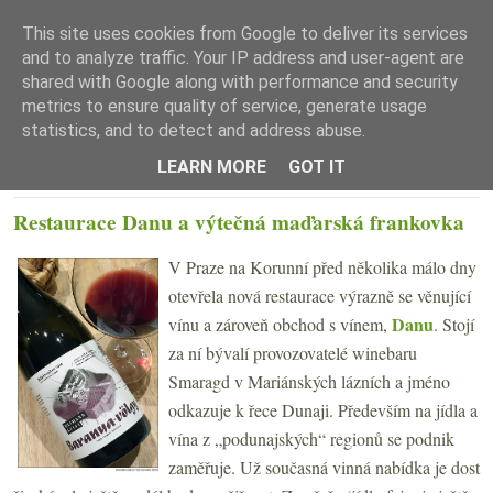
This site uses cookies from Google to deliver its services
and to analyze traffic. Your IP address and user-agent are
shared with Google along with performance and security
metrics to ensure quality of service, generate usage
statistics, and to detect and address abuse.
☰ Menu
LEARN MORE
GOT IT
ÚTERÝ 4. LEDNA 2022
Restaurace Danu a výtečná maďarská frankovka
V Praze na Korunní před několika málo dny
otevřela nová restaurace výrazně se věnující
Danu
vínu a zároveň obchod s vínem,
. Stojí
za ní bývalí provozovatelé winebaru
Smaragd v Mariánských lázních a jméno
odkazuje k řece Dunaji. Především na jídla a
vína z „podunajských“ regionů se podnik
zaměřuje. Už současná vinná nabídka je dost