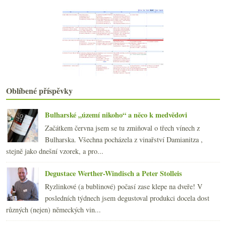
Groebe a jeho základy i velký GG Riesling
Salon vín 2022, bubliny a minimální cena vína
Restaurace Danu a výtečná maďarská frankovka
Velký GG Riesling od Ratzenbergera
2021
(239)
►
2020
(239)
►
2019
(238)
►
2018
(240)
►
Oblíbené příspěvky
2017
(240)
►
2016
(250)
►
Bulharské „území nikoho“ a něco k medvědovi
2015
(251)
►
Začátkem června jsem se tu zmiňoval o třech vínech z
2014
(254)
►
Bulharska. Všechna pocházela z vinařství Damianitza ,
2013
(249)
►
stejně jako dnešní vzorek, a pro...
2012
(254)
►
2011
(252)
►
Degustace Werther-Windisch a Peter Stolleis
2010
(249)
►
Ryzlinkové (a bublinové) počasí zase klepe na dveře! V
2009
(249)
►
posledních týdnech jsem degustoval produkci docela dost
2008
(270)
►
různých (nejen) německých vin...
2007
(108)
►