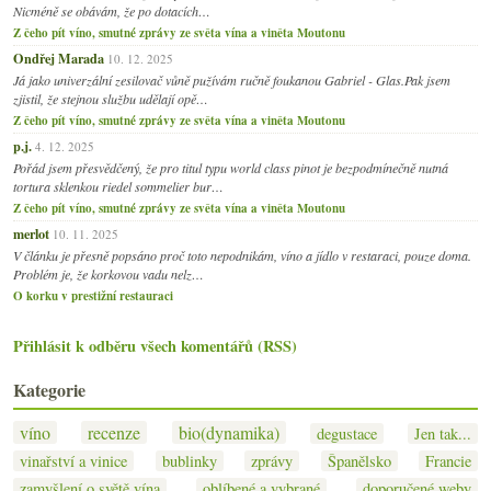
Nicméně se obávám, že po dotacích…
Z čeho pít víno, smutné zprávy ze světa vína a viněta Moutonu
Ondřej Marada
10. 12. 2025
Já jako univerzální zesilovač vůně pužívám ručně foukanou Gabriel - Glas.Pak jsem
zjistil, že stejnou službu udělají opě…
Z čeho pít víno, smutné zprávy ze světa vína a viněta Moutonu
p.j.
4. 12. 2025
Pořád jsem přesvědčený, že pro titul typu world class pinot je bezpodmínečně nutná
tortura sklenkou riedel sommelier bur…
Z čeho pít víno, smutné zprávy ze světa vína a viněta Moutonu
merlot
10. 11. 2025
V článku je přesně popsáno proč toto nepodnikám, víno a jídlo v restaraci, pouze doma.
Problém je, že korkovou vadu nelz…
O korku v prestižní restauraci
Přihlásit k odběru všech komentářů (RSS)
Kategorie
víno
recenze
bio(dynamika)
degustace
Jen tak...
vinařství a vinice
bublinky
zprávy
Španělsko
Francie
zamyšlení o světě vína
oblíbené a vybrané
doporučené weby