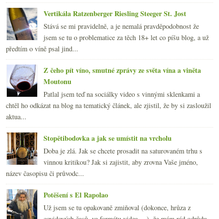
Vertikála Ratzenberger Riesling Steeger St. Jost
Stává se mi pravidelně, a je nemalá pravděpodobnost že
jsem se tu o problematice za těch 18+ let co píšu blog, a už
předtím o víně psal jind...
Z čeho pít víno, smutné zprávy ze světa vína a viněta
Moutonu
Patlal jsem teď na sociálky video s vinnými sklenkami a
chtěl ho odkázat na blog na tematický článek, ale zjistil, že by si zasloužil
aktua...
Stopětibodovka a jak se umístit na vrcholu
Doba je zlá. Jak se chcete prosadit na saturovaném trhu s
vinnou kritikou? Jak si zajistit, aby zrovna Vaše jméno,
název časopisu či průvodc...
Potěšení s El Rapolao
Už jsem se tu opakovaně zmiňoval (dokonce, hrůza z
covidových časů, ve formátu videa… ), že mám rád odrůdu