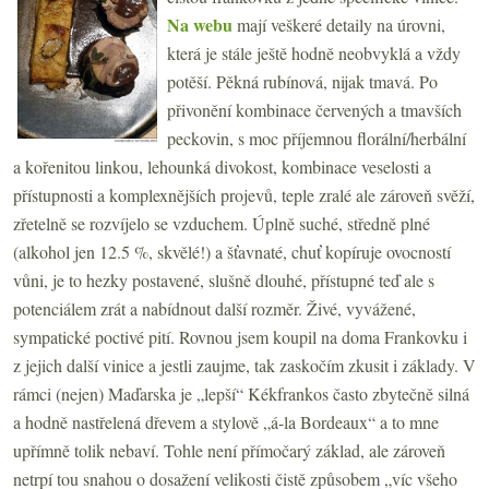
Na webu
mají veškeré detaily na úrovni,
která je stále ještě hodně neobvyklá a vždy
potěší. Pěkná rubínová, nijak tmavá. Po
přivonění kombinace červených a tmavších
peckovin, s moc příjemnou florální/herbální
a kořenitou linkou, lehounká divokost, kombinace veselosti a
přístupnosti a komplexnějších projevů, teple zralé ale zároveň svěží,
zřetelně se rozvíjelo se vzduchem. Úplně suché, středně plné
(alkohol jen 12.5 %, skvělé!) a šťavnaté, chuť kopíruje ovocností
vůni, je to hezky postavené, slušně dlouhé, přístupné teď ale s
potenciálem zrát a nabídnout další rozměr. Živé, vyvážené,
sympatické poctivé pití. Rovnou jsem koupil na doma Frankovku i
z jejich další vinice a jestli zaujme, tak zaskočím zkusit i základy. V
rámci (nejen) Maďarska je „lepší“ Kékfrankos často zbytečně silná
a hodně nastřelená dřevem a stylově „á-la Bordeaux“ a to mne
upřímně tolik nebaví. Tohle není přímočarý základ, ale zároveň
netrpí tou snahou o dosažení velikosti čistě způsobem „víc všeho