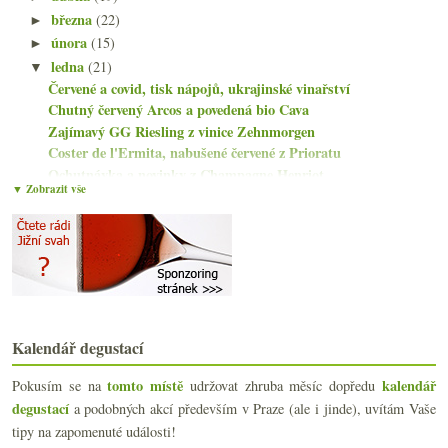
března
(22)
►
února
(15)
►
ledna
(21)
▼
Červené a covid, tisk nápojů, ukrajinské vinařství
Chutný červený Arcos a povedená bio Cava
Zajímavý GG Riesling z vinice Zehnmorgen
Coster de l'Ermita, nabušené červené z Prioratu
Ochutnávka a novinky z Champagne Henriot
▼ Zobrazit vše
Skvělý domácí Pinot a pekelná španělská Viura
Wine Independent, ProWein, Anthony Barton, Freixen...
Perseval-Farge s šardonkou z Chamery
Výtečný Riesling od vinařství Brennfleck
Frankovky od Bystřického a Heimanna
Přežil jsem Bottled Alive a první dva tipy
Blaufränkisch a Kékfrankos od Weningera
Kalendář degustací
Bottled Alive bude a láhev Big Nature White
Vinařství Lucashof a chutný Riesling z Forstu
tomto místě
kalendář
Pokusím se na
udržovat zhruba měsíc dopředu
Claude Taittinger, St.Emilion, LVMH a křečci
degustací
a podobných akcí především v Praze (ale i jinde), uvítám Vaše
Girolamo Russo a dvakrát krásná červená Etna
tipy na zapomenuté události!
Když Saint Amour není jen na Valentýna…