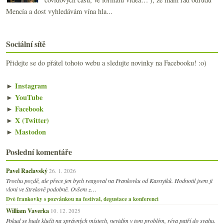
Mencía a dost vyhledávám vína hla...
Sociální sítě
Přidejte se do přátel tohoto webu a sledujte novinky na Facebooku! :o)
►
Instagram
►
YouTube
►
Facebook
►
X (Twitter)
►
Mastodon
Poslední komentáře
Pavel Raclavský
26. 1. 2026
Trochu pozdě, ale přece jen bych reagoval na Frankovku od Kasnyiků. Hodnotil jsem ji
vloni ve Strekově podobně. Ovšem z…
Dvě frankovky s pozvánkou na festival, degustace a konferenci
William Vaverka
10. 12. 2025
Pokud se bude klučit na správných místech, nevidím v tom problém, réva patří do svahu.