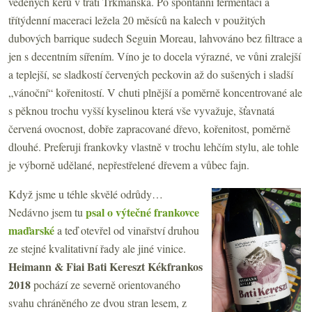
vedených keřů v trati Trkmanska. Po spontánní fermentaci a
třítýdenní maceraci ležela 20 měsíců na kalech v použitých
dubových barrique sudech Seguin Moreau, lahvováno bez filtrace a
jen s decentním sířením. Víno je to docela výrazné, ve vůni zralejší
a teplejší, se sladkostí červených peckovin až do sušených i sladší
„vánoční“ kořenitostí. V chuti plnější a poměrně koncentrované ale
s pěknou trochu vyšší kyselinou která vše vyvažuje, šťavnatá
červená ovocnost, dobře zapracované dřevo, kořenitost, poměrně
dlouhé. Preferuji frankovky vlastně v trochu lehčím stylu, ale tohle
je výborně udělané, nepřestřelené dřevem a vůbec fajn.
Když jsme u téhle skvělé odrůdy…
psal o výtečné frankovce
Nedávno jsem tu
maďarské
a teď otevřel od vinařství druhou
ze stejné kvalitativní řady ale jiné vinice.
Heimann & Fiai Bati Kereszt Kékfrankos
2018
pochází ze severně orientovaného
svahu chráněného ze dvou stran lesem, z