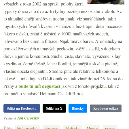
výsadeb z roku 2002 na spraši, polohy která
typicky dozrává o dva až tři týdny později než ostatní v okolí. Ač
to aktuálně chtějí směřovat trochu jinak, viz starší článek, tak z
logistických důvodů kvašení v nerezu a bez třapin, delší macerace
(skoro měsíc), zrání 8 měsíců v 1000l maďarských sudech,
lahvováno bez čiření a filtrace. Nijak tmavá barva. Aromaticky na
pomezí červených a tmavých peckovin, svěží a sladší, s dotykem
dřeva a jemné kořenitosti. Suché, čisté, šťavnaté, vyvážené, s fajn
kyselinou, černé třešně, lehce florální, jemnější a skvěle pitelné,
vlastně docela elegantní. Středně plné ale relativně lehkonohé a
takové… mile fajn :-) Dá-li omikron, tak vinař dorazí 26. ledna do
bude tu mít degustaci
Prahy a
jak vín z tohoto projektu, tak i z
rodinného vinařství Heimann Családi Birtok.
Sdílet na Facebooku
Sdílet na X
Bluesky
Kopírovat odkaz
Vystavil
Jan Čeřovský
Štítky:
,
,
,
,
,
bio(dynamika)
degustace
Maďarsko
Morava
recenze