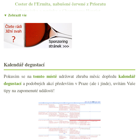
Coster de l'Ermita, nabušené červené z Prioratu
Ochutnávka a novinky z Champagne Henriot
▼ Zobrazit vše
Skvělý domácí Pinot a pekelná španělská Viura
Wine Independent, ProWein, Anthony Barton, Freixen...
Perseval-Farge s šardonkou z Chamery
Výtečný Riesling od vinařství Brennfleck
Frankovky od Bystřického a Heimanna
Přežil jsem Bottled Alive a první dva tipy
Blaufränkisch a Kékfrankos od Weningera
Kalendář degustací
Bottled Alive bude a láhev Big Nature White
Vinařství Lucashof a chutný Riesling z Forstu
tomto místě
kalendář
Pokusím se na
udržovat zhruba měsíc dopředu
Claude Taittinger, St.Emilion, LVMH a křečci
degustací
a podobných akcí především v Praze (ale i jinde), uvítám Vaše
Girolamo Russo a dvakrát krásná červená Etna
tipy na zapomenuté události!
Když Saint Amour není jen na Valentýna…
Groebe a jeho základy i velký GG Riesling
Salon vín 2022, bubliny a minimální cena vína
Restaurace Danu a výtečná maďarská frankovka
Velký GG Riesling od Ratzenbergera
2021
(239)
►
2020
(239)
►