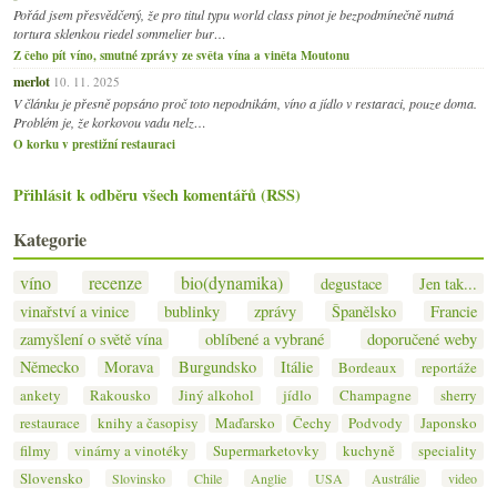
Pořád jsem přesvědčený, že pro titul typu world class pinot je bezpodmínečně nutná
tortura sklenkou riedel sommelier bur…
Z čeho pít víno, smutné zprávy ze světa vína a viněta Moutonu
merlot
10. 11. 2025
V článku je přesně popsáno proč toto nepodnikám, víno a jídlo v restaraci, pouze doma.
Problém je, že korkovou vadu nelz…
O korku v prestižní restauraci
Přihlásit k odběru všech komentářů (RSS)
Kategorie
víno
recenze
bio(dynamika)
degustace
Jen tak...
vinařství a vinice
bublinky
zprávy
Španělsko
Francie
zamyšlení o světě vína
oblíbené a vybrané
doporučené weby
Německo
Morava
Burgundsko
Itálie
Bordeaux
reportáže
ankety
Rakousko
Jiný alkohol
jídlo
Champagne
sherry
restaurace
knihy a časopisy
Maďarsko
Čechy
Podvody
Japonsko
filmy
vinárny a vinotéky
Supermarketovky
kuchyně
speciality
Slovensko
Slovinsko
Chile
Anglie
USA
Austrálie
video