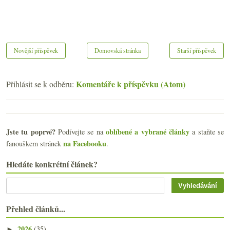
Novější příspěvek
Domovská stránka
Starší příspěvek
Komentáře k příspěvku (Atom)
Přihlásit se k odběru:
Jste tu poprvé?
oblíbené a vybrané články
Podívejte se na
a staňte se
na Facebooku
fanouškem stránek
.
Hledáte konkrétní článek?
Přehled článků...
2026
(35)
►