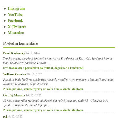
►
Instagram
►
YouTube
►
Facebook
►
X (Twitter)
►
Mastodon
Poslední komentáře
Pavel Raclavský
26. 1. 2026
Trochu pozdě, ale přece jen bych reagoval na Frankovku od Kasnyiků. Hodnotil jsem ji
vloni ve Strekově podobně. Ovšem z…
Dvě frankovky s pozvánkou na festival, degustace a konferenci
William Vaverka
10. 12. 2025
Pokud se bude klučit na správných místech, nevidím v tom problém, réva patří do svahu.
Nicméně se obávám, že po dotacích…
Z čeho pít víno, smutné zprávy ze světa vína a viněta Moutonu
Ondřej Marada
10. 12. 2025
Já jako univerzální zesilovač vůně pužívám ručně foukanou Gabriel - Glas.Pak jsem
zjistil, že stejnou službu udělají opě…
Z čeho pít víno, smutné zprávy ze světa vína a viněta Moutonu
p.j.
4. 12. 2025