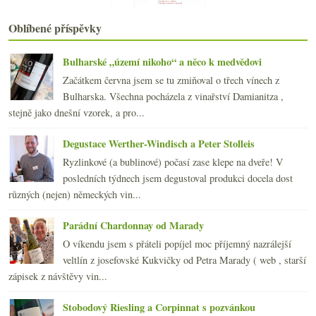
2019
(238)
►
2018
(240)
►
Oblíbené příspěvky
2017
(240)
►
2016
(250)
►
Bulharské „území nikoho“ a něco k medvědovi
2015
(251)
►
Začátkem června jsem se tu zmiňoval o třech vínech z
2014
(254)
►
Bulharska. Všechna pocházela z vinařství Damianitza ,
2013
(249)
►
stejně jako dnešní vzorek, a pro...
2012
(254)
►
2011
(252)
►
Degustace Werther-Windisch a Peter Stolleis
2010
(249)
►
Ryzlinkové (a bublinové) počasí zase klepe na dveře! V
2009
(249)
►
posledních týdnech jsem degustoval produkci docela dost
2008
(270)
►
různých (nejen) německých vin...
2007
(108)
►
Parádní Chardonnay od Marady
O víkendu jsem s přáteli popíjel moc příjemný nazrálejší
veltlín z josefovské Kukvičky od Petra Marady ( web , starší
zápisek z návštěvy vin...
Stobodový Riesling a Corpinnat s pozvánkou