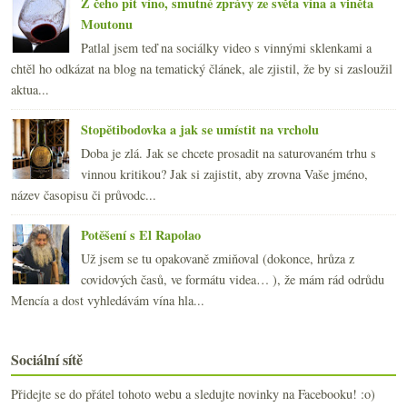
Z čeho pít víno, smutné zprávy ze světa vína a viněta
Moutonu
Patlal jsem teď na sociálky video s vinnými sklenkami a
chtěl ho odkázat na blog na tematický článek, ale zjistil, že by si zasloužil
aktua...
Stopětibodovka a jak se umístit na vrcholu
Doba je zlá. Jak se chcete prosadit na saturovaném trhu s
vinnou kritikou? Jak si zajistit, aby zrovna Vaše jméno,
název časopisu či průvodc...
Potěšení s El Rapolao
Už jsem se tu opakovaně zmiňoval (dokonce, hrůza z
covidových časů, ve formátu videa… ), že mám rád odrůdu
Mencía a dost vyhledávám vína hla...
Sociální sítě
Přidejte se do přátel tohoto webu a sledujte novinky na Facebooku! :o)