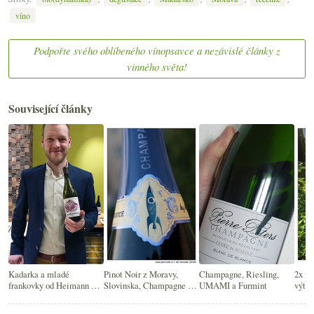
víno
Podpořte svého oblíbeného vínopsavce a nezávislé články z
vinného světa!
Související články
Kadarka a mladé
Pinot Noir z Moravy,
Champagne, Riesling,
2x ne
frankovky od Heimann &
Slovinska, Champagne a
UMAMI a Furmint
výteč
Fiai
od Balatonu