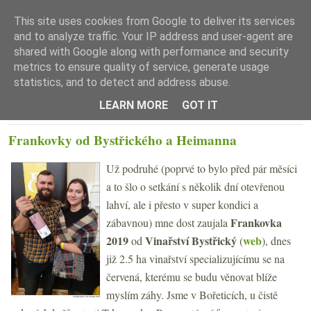
This site uses cookies from Google to deliver its services
and to analyze traffic. Your IP address and user-agent are
shared with Google along with performance and security
metrics to ensure quality of service, generate usage
statistics, and to detect and address abuse.
☰ Menu
LEARN MORE
GOT IT
ÚTERÝ 18. LEDNA 2022
Frankovky od Bystřického a Heimanna
Už podruhé (poprvé to bylo před pár měsíci
a to šlo o setkání s několik dní otevřenou
lahví, ale i přesto v super kondici a
Frankovka
zábavnou) mne dost zaujala
2019
Vinařství Bystřický
web
od
(
), dnes
již 2.5 ha vinařství specializujícímu se na
červená, kterému se budu věnovat blíže
myslím záhy. Jsme v Bořeticích, u čistě