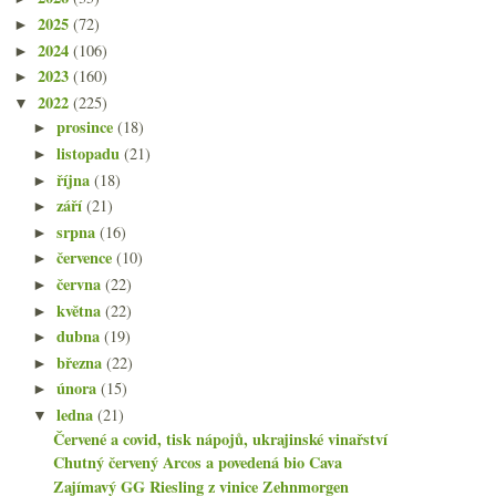
2025
(72)
►
2024
(106)
►
2023
(160)
►
2022
(225)
▼
prosince
(18)
►
listopadu
(21)
►
října
(18)
►
září
(21)
►
srpna
(16)
►
července
(10)
►
června
(22)
►
května
(22)
►
dubna
(19)
►
března
(22)
►
února
(15)
►
ledna
(21)
▼
Červené a covid, tisk nápojů, ukrajinské vinařství
Chutný červený Arcos a povedená bio Cava
Zajímavý GG Riesling z vinice Zehnmorgen