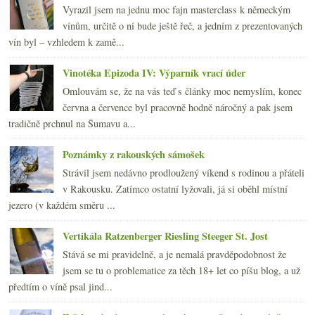
Vyrazil jsem na jednu moc fajn masterclass k německým
vínům, určitě o ní bude ještě řeč, a jedním z prezentovaných
vín byl – vzhledem k zamě...
Vinotéka Epizoda IV: Výparník vrací úder
Omlouvám se, že na vás teď s články moc nemyslím, konec
června a července byl pracovně hodně náročný a pak jsem
tradičně prchnul na Šumavu a...
Poznámky z rakouských sámošek
Strávil jsem nedávno prodloužený víkend s rodinou a přáteli
v Rakousku. Zatímco ostatní lyžovali, já si oběhl místní
jezero (v každém směru ...
Vertikála Ratzenberger Riesling Steeger St. Jost
Stává se mi pravidelně, a je nemalá pravděpodobnost že
jsem se tu o problematice za těch 18+ let co píšu blog, a už
předtím o víně psal jind...