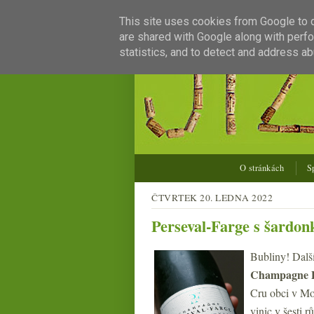
This site uses cookies from Google to de
are shared with Google along with perfo
statistics, and to detect and address ab
O stránkách
S
ČTVRTEK 20. LEDNA 2022
Perseval-Farge s šardo
Bubliny! Další
Champagne
Cru obci v Mo
vinic v šesti 