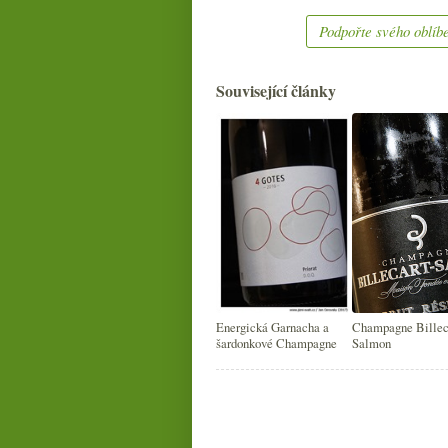
Podpořte svého oblíbe
Související články
Energická Garnacha a
Champagne Billec
šardonkové Champagne
Salmon