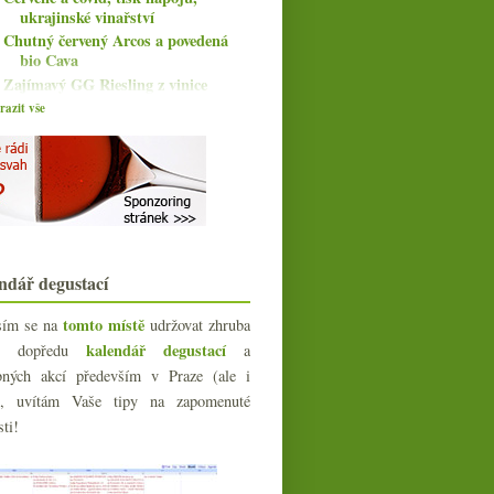
ukrajinské vinařství
Chutný červený Arcos a povedená
bio Cava
Zajímavý GG Riesling z vinice
Zehnmorgen
azit vše
Coster de l'Ermita, nabušené
červené z Prioratu
Ochutnávka a novinky z
Champagne Henriot
Skvělý domácí Pinot a pekelná
španělská Viura
Wine Independent, ProWein,
Anthony Barton, Freixen...
ndář degustací
Perseval-Farge s šardonkou z
Chamery
tomto místě
sím se na
udržovat zhruba
Výtečný Riesling od vinařství
kalendář degustací
íc dopředu
a
Brennfleck
bných akcí především v Praze (ale i
Frankovky od Bystřického a
e), uvítám Vaše tipy na zapomenuté
Heimanna
sti!
Přežil jsem Bottled Alive a první
dva tipy
Blaufränkisch a Kékfrankos od