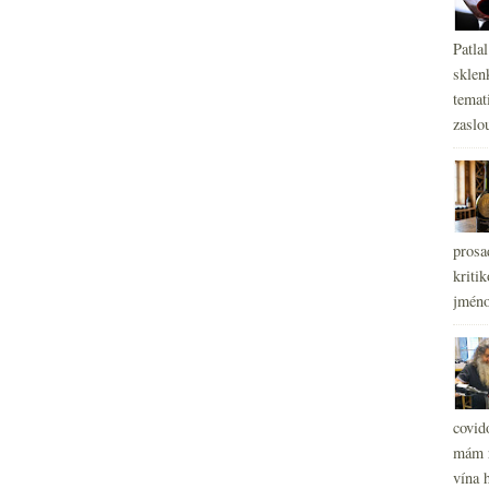
Patla
sklen
temati
zaslou
prosa
kritik
jméno
covid
mám r
vína h