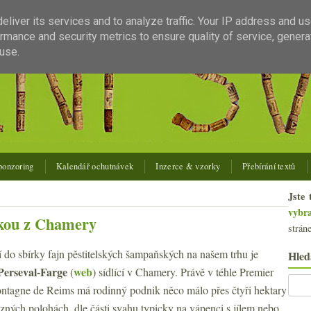
liver its services and to analyze traffic. Your IP address and u
rmance and security metrics to ensure quality of service, gener
use.
ponzoring
Kalendář ochutnávek
Inzerce & vzorky
Přebírání textů
Jste 
vybr
nkou z Chamery
strán
 do sbírky fajn pěstitelských šampaňských na našem trhu je
Hled
Perseval-Farge
web
(
)
sídlící v Chamery. Právě v téhle Premier
ntagne de Reims má rodinný podnik něco málo přes čtyři hektary
různých polohách, dle části svahu typicky na vápenci s jílem nebo