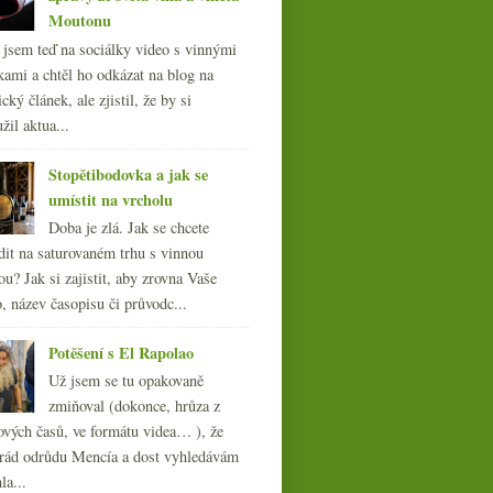
Moutonu
l jsem teď na sociálky video s vinnými
kami a chtěl ho odkázat na blog na
cký článek, ale zjistil, že by si
žil aktua...
Stopětibodovka a jak se
umístit na vrcholu
Doba je zlá. Jak se chcete
dit na saturovaném trhu s vinnou
ou? Jak si zajistit, aby zrovna Vaše
, název časopisu či průvodc...
Potěšení s El Rapolao
Už jsem se tu opakovaně
zmiňoval (dokonce, hrůza z
ových časů, ve formátu videa… ), že
ád odrůdu Mencía a dost vyhledávám
la...