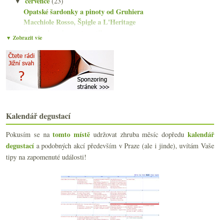
července
(23)
▼
Opatské šardonky a pinoty od Gruhiera
Macchiole Rosso, Špigle a L'Heritage
Pár fotek s vinnou tematikou
▼ Zobrazit vše
Do Moravského Žižkova na… pivo!
Divné víc a divné míň nad sklenkou garganegy
Osvěžení především se Sancerre
Něco z Wachau od vinařství Lagler a Högl
Parkerův nový časopis, herbicidní novinky a vodnat...
Řízná vertikála čtyř Vaillons od Droina
Aliance V8 na pár desítkách vzorků
Kalendář degustací
Fajnové Chianti za bezva peníze
Otevřený dopis o prasárnách, spíše nepovolený post...
tomto místě
kalendář
Pokusím se na
udržovat zhruba měsíc dopředu
Degustace Vinařství Kořínek z Hnanic
degustací
a podobných akcí především v Praze (ale i jinde), uvítám Vaše
Čtyřikrát chlazeno v potoce
tipy na zapomenuté události!
Crémant z Jury a Domaine Rolet
Staré flašky v lese & stáčeno v ČR
Pár kousků z Madiranu a Cahors
Fajn ryzlink aneb vyšla sázka na archivaci?
Chablis a Chalonnaise aneb 16x bílé Burgundsko
Osvěžující letní pití