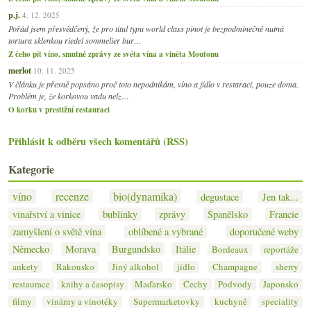
p.j.
4. 12. 2025
Pořád jsem přesvědčený, že pro titul typu world class pinot je bezpodmínečně nutná
tortura sklenkou riedel sommelier bur…
Z čeho pít víno, smutné zprávy ze světa vína a viněta Moutonu
merlot
10. 11. 2025
V článku je přesně popsáno proč toto nepodnikám, víno a jídlo v restaraci, pouze doma.
Problém je, že korkovou vadu nelz…
O korku v prestižní restauraci
Přihlásit k odběru všech komentářů (RSS)
Kategorie
víno
recenze
bio(dynamika)
degustace
Jen tak...
vinařství a vinice
bublinky
zprávy
Španělsko
Francie
zamyšlení o světě vína
oblíbené a vybrané
doporučené weby
Německo
Morava
Burgundsko
Itálie
Bordeaux
reportáže
ankety
Rakousko
Jiný alkohol
jídlo
Champagne
sherry
restaurace
knihy a časopisy
Maďarsko
Čechy
Podvody
Japonsko
filmy
vinárny a vinotéky
Supermarketovky
kuchyně
speciality