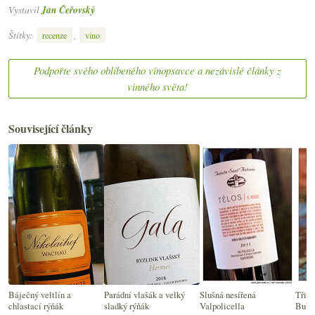
Vystavil
Jan Čeřovský
Štítky:
,
recenze
víno
Podpořte svého oblíbeného vínopsavce a nezávislé články z
vinného světa!
Související články
Báječný veltlín a
Parádní vlašák a velký
Slušná nesířená
Tři s
chlastací rýňák
sladký rýňák
Valpolicella
Bulh