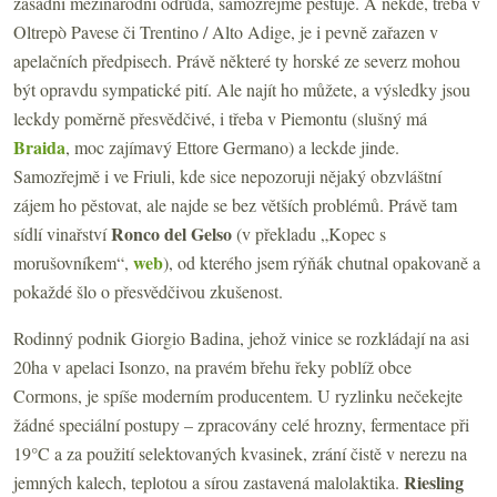
zásadní mezinárodní odrůda, samozřejmě pěstuje. A někde, třeba v
Oltrepò Pavese či Trentino / Alto Adige, je i pevně zařazen v
apelačních předpisech. Právě některé ty horské ze severz mohou
být opravdu sympatické pití. Ale najít ho můžete, a výsledky jsou
leckdy poměrně přesvědčivé, i třeba v Piemontu (slušný má
Braida
, moc zajímavý Ettore Germano) a leckde jinde.
Samozřejmě i ve Friuli, kde sice nepozoruji nějaký obzvláštní
zájem ho pěstovat, ale najde se bez větších problémů. Právě tam
Ronco del Gelso
sídlí vinařství
(v překladu „Kopec s
web
morušovníkem“,
), od kterého jsem rýňák chutnal opakovaně a
pokaždé šlo o přesvědčivou zkušenost.
Rodinný podnik Giorgio Badina, jehož vinice se rozkládají na asi
20ha v apelaci Isonzo, na pravém břehu řeky poblíž obce
Cormons, je spíše moderním producentem. U ryzlinku nečekejte
žádné speciální postupy – zpracovány celé hrozny, fermentace při
19°C a za použití selektovaných kvasinek, zrání čistě v nerezu na
Riesling
jemných kalech, teplotou a sírou zastavená malolaktika.