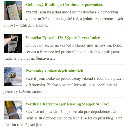
Stobodový Riesling a Corpinnat s pozvánkou
Vyrazil jsem na jednu moc fajn masterclass k německým
vínům, určitě o ní bude ještě řeč, a jedním z prezentovaných
vín byl – vzhledem k zamě...
Vinotéka Epizoda IV: Výparník vrací úder
Omlouvám se, že na vás teď s články moc nemyslím, konec
června a července byl pracovně hodně náročný a pak jsem
tradičně prchnul na Šumavu a...
Poznámky z rakouských sámošek
Strávil jsem nedávno prodloužený víkend s rodinou a přáteli
v Rakousku. Zatímco ostatní lyžovali, já si oběhl místní
jezero (v každém směru ...
Vertikála Ratzenberger Riesling Steeger St. Jost
Stává se mi pravidelně, a je nemalá pravděpodobnost že
jsem se tu o problematice za těch 18+ let co píšu blog, a už
předtím o víně psal jind...