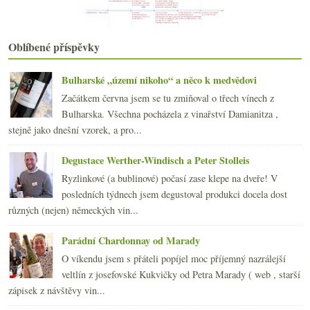
Sauvignony a pinoty od Serge Laloue
Slušný italský rýňák
Burgundské kroupy, naturální rozbory, Piemont v UN...
Oblíbené příspěvky
června
(21)
►
května
(20)
►
Bulharské „území nikoho“ a něco k medvědovi
dubna
(21)
►
Začátkem června jsem se tu zmiňoval o třech vínech z
března
(21)
►
Bulharska. Všechna pocházela z vinařství Damianitza ,
února
(20)
►
stejně jako dnešní vzorek, a pro...
ledna
(22)
►
2013
(249)
►
Degustace Werther-Windisch a Peter Stolleis
2012
(254)
►
Ryzlinkové (a bublinové) počasí zase klepe na dveře! V
2011
(252)
►
posledních týdnech jsem degustoval produkci docela dost
2010
(249)
►
různých (nejen) německých vin...
2009
(249)
►
2008
(270)
►
Parádní Chardonnay od Marady
2007
(108)
►
O víkendu jsem s přáteli popíjel moc příjemný nazrálejší
veltlín z josefovské Kukvičky od Petra Marady ( web , starší
zápisek z návštěvy vin...