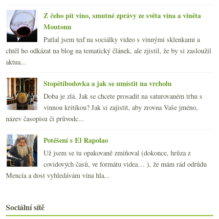
Z čeho pít víno, smutné zprávy ze světa vína a viněta
Moutonu
Patlal jsem teď na sociálky video s vinnými sklenkami a
chtěl ho odkázat na blog na tematický článek, ale zjistil, že by si zasloužil
aktua...
Stopětibodovka a jak se umístit na vrcholu
Doba je zlá. Jak se chcete prosadit na saturovaném trhu s
vinnou kritikou? Jak si zajistit, aby zrovna Vaše jméno,
název časopisu či průvodc...
Potěšení s El Rapolao
Už jsem se tu opakovaně zmiňoval (dokonce, hrůza z
covidových časů, ve formátu videa… ), že mám rád odrůdu
Mencía a dost vyhledávám vína hla...
Sociální sítě