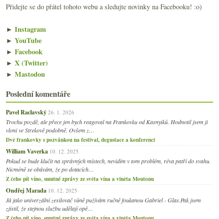
Přidejte se do přátel tohoto webu a sledujte novinky na Facebooku! :o)
►
Instagram
►
YouTube
►
Facebook
►
X (Twitter)
►
Mastodon
Poslední komentáře
Pavel Raclavský
26. 1. 2026
Trochu pozdě, ale přece jen bych reagoval na Frankovku od Kasnyiků. Hodnotil jsem ji
vloni ve Strekově podobně. Ovšem z…
Dvě frankovky s pozvánkou na festival, degustace a konferenci
William Vaverka
10. 12. 2025
Pokud se bude klučit na správných místech, nevidím v tom problém, réva patří do svahu.
Nicméně se obávám, že po dotacích…
Z čeho pít víno, smutné zprávy ze světa vína a viněta Moutonu
Ondřej Marada
10. 12. 2025
Já jako univerzální zesilovač vůně pužívám ručně foukanou Gabriel - Glas.Pak jsem
zjistil, že stejnou službu udělají opě…
Z čeho pít víno, smutné zprávy ze světa vína a viněta Moutonu