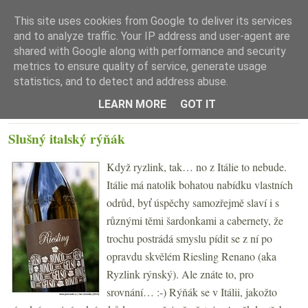
This site uses cookies from Google to deliver its services
and to analyze traffic. Your IP address and user-agent are
shared with Google along with performance and security
metrics to ensure quality of service, generate usage
statistics, and to detect and address abuse.
☰ Menu
LEARN MORE
GOT IT
STŘEDA 2. ČERVENCE 2014
Slušný italský rýňák
Když ryzlink, tak… no z Itálie to nebude.
Itálie má natolik bohatou nabídku vlastních
odrůd, byť úspěchy samozřejmě slaví i s
různými těmi šardonkami a cabernety, že
trochu postrádá smyslu pídit se z ní po
opravdu skvělém Riesling Renano (aka
Ryzlink rýnský). Ale znáte to, pro
srovnání… :-) Rýňák se v Itálii, jakožto