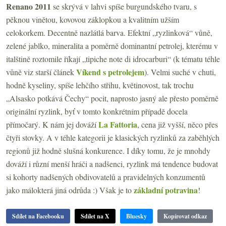
Renano 2011
se skrývá v lahvi spíše burgundského tvaru, s
pěknou vinětou, kovovou záklopkou a kvalitním užším
celokorkem. Decentně nazlátlá barva. Efektní „ryzlinková“ vůně,
zelené jablko, mineralita a poměrně dominantní petrolej, kterému v
italštině roztomile říkají „tipiche note di idrocarburi“ (k tématu téhle
Víkend s petrolejem
vůně viz starší článek
). Velmi suché v chuti,
hodně kyseliny, spíše lehčího střihu, květinovost, tak trochu
„Alsasko potkává Čechy“ pocit, naprosto jasný ale přesto poměrně
originální ryzlink, byť v tomto konkrétním případě docela
La Fattoria
přímočarý. K nám jej dováží
, cena již vyšší, něco přes
čtyři stovky. A v téhle kategorii je klasických ryzlinků za zaběhlých
regionů již hodně slušná konkurence. I díky tomu, že je mnohdy
dováží i různí menší hráči a nadšenci, ryzlink má tendence budovat
si kohorty nadšených obdivovatelů a pravidelných konzumentů
základní potravina
jako málokterá jiná odrůda :) Však je to
!
Sdílet na Facebooku
Sdílet na X
Bluesky
Kopírovat odkaz