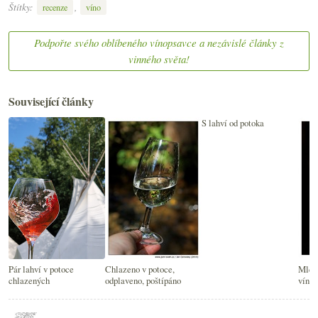
Štítky:
,
recenze
víno
Podpořte svého oblíbeného vínopsavce a nezávislé články z
vinného světa!
Související články
S lahví od potoka
Pár lahví v potoce
Chlazeno v potoce,
Mléčn
chlazených
odplaveno, poštípáno
vína 