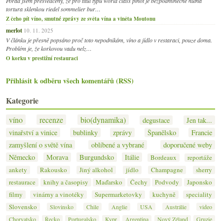
Pořád jsem přesvědčený, že pro titul typu world class pinot je bezpodmínečně nutná
tortura sklenkou riedel sommelier bur…
Z čeho pít víno, smutné zprávy ze světa vína a viněta Moutonu
merlot
10. 11. 2025
V článku je přesně popsáno proč toto nepodnikám, víno a jídlo v restaraci, pouze doma.
Problém je, že korkovou vadu nelz…
O korku v prestižní restauraci
Přihlásit k odběru všech komentářů (RSS)
Kategorie
víno
recenze
bio(dynamika)
degustace
Jen tak...
vinařství a vinice
bublinky
zprávy
Španělsko
Francie
zamyšlení o světě vína
oblíbené a vybrané
doporučené weby
Německo
Morava
Burgundsko
Itálie
Bordeaux
reportáže
ankety
Rakousko
Jiný alkohol
jídlo
Champagne
sherry
restaurace
knihy a časopisy
Maďarsko
Čechy
Podvody
Japonsko
filmy
vinárny a vinotéky
Supermarketovky
kuchyně
speciality
Slovensko
Slovinsko
Chile
Anglie
USA
Austrálie
video
Chorvatsko
Řecko
Portugalsko
Kypr
Argentina
Nový Zéland
Gruzie