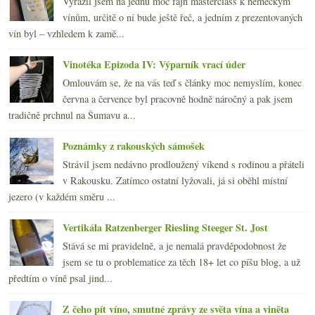
Vyrazil jsem na jednu moc fajn masterclass k německým
vínům, určitě o ní bude ještě řeč, a jedním z prezentovaných
vín byl – vzhledem k zamě...
Vinotéka Epizoda IV: Výparník vrací úder
Omlouvám se, že na vás teď s články moc nemyslím, konec
června a července byl pracovně hodně náročný a pak jsem
tradičně prchnul na Šumavu a...
Poznámky z rakouských sámošek
Strávil jsem nedávno prodloužený víkend s rodinou a přáteli
v Rakousku. Zatímco ostatní lyžovali, já si oběhl místní
jezero (v každém směru ...
Vertikála Ratzenberger Riesling Steeger St. Jost
Stává se mi pravidelně, a je nemalá pravděpodobnost že
jsem se tu o problematice za těch 18+ let co píšu blog, a už
předtím o víně psal jind...
Z čeho pít víno, smutné zprávy ze světa vína a viněta