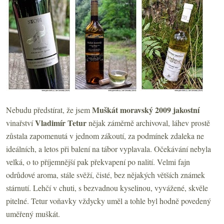
Muškát moravský 2009 jakostní
Nebudu předstírat, že jsem
Vladimír Tetur
vinařství
nějak záměrně archivoval, láhev prostě
zůstala zapomenutá v jednom zákoutí, za podmínek zdaleka ne
ideálních, a letos při balení na tábor vyplavala. Očekávání nebyla
velká, o to příjemnější pak překvapení po nalití. Velmi fajn
odrůdové aroma, stále svěží, čisté, bez nějakých větších známek
stárnutí. Lehčí v chuti, s bezvadnou kyselinou, vyvážené, skvěle
pitelné. Tetur voňavky vždycky uměl a tohle byl hodně povedený
uměřený muškát.