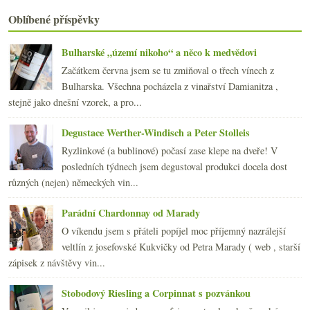
Burgundské kroupy, naturální rozbory, Piemont v UN...
Oblíbené příspěvky
června
(21)
►
května
(20)
►
Bulharské „území nikoho“ a něco k medvědovi
dubna
(21)
►
Začátkem června jsem se tu zmiňoval o třech vínech z
března
(21)
►
Bulharska. Všechna pocházela z vinařství Damianitza ,
února
(20)
►
stejně jako dnešní vzorek, a pro...
ledna
(22)
►
2013
(249)
►
Degustace Werther-Windisch a Peter Stolleis
2012
(254)
►
Ryzlinkové (a bublinové) počasí zase klepe na dveře! V
2011
(252)
►
posledních týdnech jsem degustoval produkci docela dost
2010
(249)
►
různých (nejen) německých vin...
2009
(249)
►
2008
(270)
►
Parádní Chardonnay od Marady
2007
(108)
►
O víkendu jsem s přáteli popíjel moc příjemný nazrálejší
veltlín z josefovské Kukvičky od Petra Marady ( web , starší
zápisek z návštěvy vin...
Stobodový Riesling a Corpinnat s pozvánkou