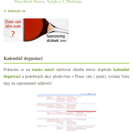
Macchiole Rosso, Špigle a L'Heritage
Pár fotek s vinnou tematikou
▼ Zobrazit vše
Do Moravského Žižkova na… pivo!
Divné víc a divné míň nad sklenkou garganegy
Osvěžení především se Sancerre
Něco z Wachau od vinařství Lagler a Högl
Parkerův nový časopis, herbicidní novinky a vodnat...
Řízná vertikála čtyř Vaillons od Droina
Aliance V8 na pár desítkách vzorků
Kalendář degustací
Fajnové Chianti za bezva peníze
Otevřený dopis o prasárnách, spíše nepovolený post...
tomto místě
kalendář
Pokusím se na
udržovat zhruba měsíc dopředu
Degustace Vinařství Kořínek z Hnanic
degustací
a podobných akcí především v Praze (ale i jinde), uvítám Vaše
Čtyřikrát chlazeno v potoce
tipy na zapomenuté události!
Crémant z Jury a Domaine Rolet
Staré flašky v lese & stáčeno v ČR
Pár kousků z Madiranu a Cahors
Fajn ryzlink aneb vyšla sázka na archivaci?
Chablis a Chalonnaise aneb 16x bílé Burgundsko
Osvěžující letní pití
Sauvignony a pinoty od Serge Laloue
Slušný italský rýňák