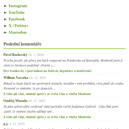
►
Instagram
►
YouTube
►
Facebook
►
X (Twitter)
►
Mastodon
Poslední komentáře
Pavel Raclavský
26. 1. 2026
Trochu pozdě, ale přece jen bych reagoval na Frankovku od Kasnyiků. Hodnotil jsem ji
vloni ve Strekově podobně. Ovšem z…
Dvě frankovky s pozvánkou na festival, degustace a konferenci
William Vaverka
10. 12. 2025
Pokud se bude klučit na správných místech, nevidím v tom problém, réva patří do svahu.
Nicméně se obávám, že po dotacích…
Z čeho pít víno, smutné zprávy ze světa vína a viněta Moutonu
Ondřej Marada
10. 12. 2025
Já jako univerzální zesilovač vůně pužívám ručně foukanou Gabriel - Glas.Pak jsem
zjistil, že stejnou službu udělají opě…
Z čeho pít víno, smutné zprávy ze světa vína a viněta Moutonu
p.j.
4. 12. 2025