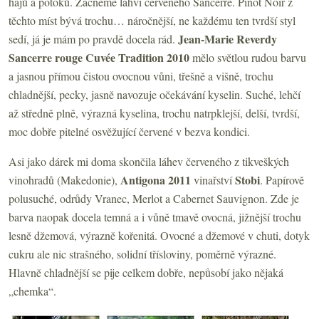
hájů a potoků. Začneme lahví červeného Sancerre. Pinot Noir z
těchto míst bývá trochu… náročnější, ne každému ten tvrdší styl
Jean-Marie Reverdy
sedí, já je mám po pravdě docela rád.
Sancerre rouge Cuvée Tradition 2010
mělo světlou rudou barvu
a jasnou přímou čistou ovocnou vůni, třešně a višně, trochu
chladnější, pecky, jasně navozuje očekávání kyselin. Suché, lehčí
až středně plně, výrazná kyselina, trochu natrpklejší, delší, tvrdší,
moc dobře pitelné osvěžující červené v bezva kondici.
Asi jako dárek mi doma skončila láhev červeného z tikveškých
Antigona 2011
Stobi
vinohradů (Makedonie),
vinařství
. Papírově
polusuché, odrůdy Vranec, Merlot a Cabernet Sauvignon. Zde je
barva naopak docela temná a i vůně tmavě ovocná, jižnější trochu
lesně džemová, výrazně kořenitá. Ovocné a džemové v chuti, dotyk
cukru ale nic strašného, solidní třísloviny, poměrně výrazné.
Hlavně chladnější se pije celkem dobře, nepůsobí jako nějaká
„chemka“.