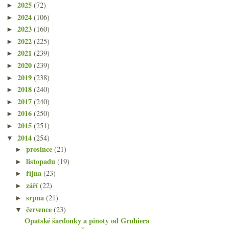
2025
(72)
►
2024
(106)
►
2023
(160)
►
2022
(225)
►
2021
(239)
►
2020
(239)
►
2019
(238)
►
2018
(240)
►
2017
(240)
►
2016
(250)
►
2015
(251)
►
2014
(254)
▼
prosince
(21)
►
listopadu
(19)
►
října
(23)
►
září
(22)
►
srpna
(21)
►
července
(23)
▼
Opatské šardonky a pinoty od Gruhiera