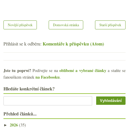
Novější příspěvek
Domovská stránka
Starší příspěvek
Komentáře k příspěvku (Atom)
Přihlásit se k odběru:
Jste tu poprvé?
oblíbené a vybrané články
Podívejte se na
a staňte se
na Facebooku
fanouškem stránek
.
Hledáte konkrétní článek?
Přehled článků...
2026
(35)
►