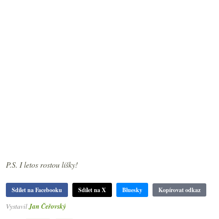
P.S. I letos rostou lišky!
Sdílet na Facebooku
Sdílet na X
Bluesky
Kopírovat odkaz
Vystavil
Jan Čeřovský