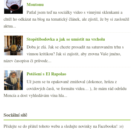
Moutonu
Patlal jsem teď na sociálky video s vinnými sklenkami a
chtěl ho odkázat na blog na tematický článek, ale zjistil, že by si zasloužil
aktua...
Stopětibodovka a jak se umístit na vrcholu
Doba je zlá. Jak se chcete prosadit na saturovaném trhu s
vinnou kritikou? Jak si zajistit, aby zrovna Vaše jméno,
název časopisu či průvodc...
Potěšení s El Rapolao
Už jsem se tu opakovaně zmiňoval (dokonce, hrůza z
covidových časů, ve formátu videa… ), že mám rád odrůdu
Mencía a dost vyhledávám vína hla...
Sociální sítě
Přidejte se do přátel tohoto webu a sledujte novinky na Facebooku! :o)