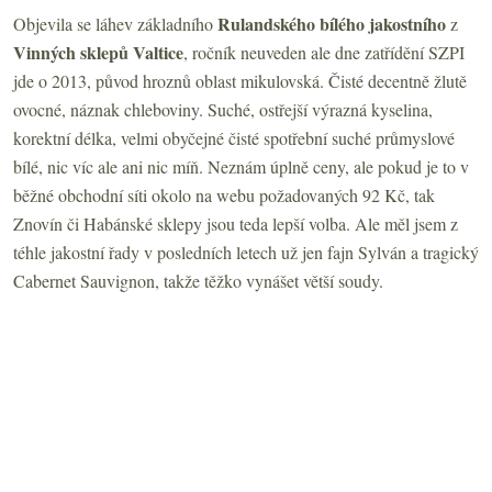
Rulandského bílého jakostního
Objevila se láhev základního
z
Vinných sklepů Valtice
, ročník neuveden ale dne zatřídění SZPI
jde o 2013, původ hroznů oblast mikulovská. Čisté decentně žlutě
ovocné, náznak chleboviny. Suché, ostřejší výrazná kyselina,
korektní délka, velmi obyčejné čisté spotřební suché průmyslové
bílé, nic víc ale ani nic míň. Neznám úplně ceny, ale pokud je to v
běžné obchodní síti okolo na webu požadovaných 92 Kč, tak
Znovín či Habánské sklepy jsou teda lepší volba. Ale měl jsem z
téhle jakostní řady v posledních letech už jen fajn Sylván a tragický
Cabernet Sauvignon, takže těžko vynášet větší soudy.