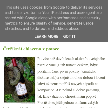
This site uses cookies from Google to deliver its services
and to analyze traffic. Your IP address and user-agent are
shared with Google along with performance and security
metrics to ensure quality of service, generate usage
statistics, and to detect and address abuse.
☰ Menu
LEARN MORE
GOT IT
PONDĚLÍ 14. ČERVENCE 2014
Čtyřikrát chlazeno v potoce
Po více než devíti letech aktivního veřejného
psaní o víně (a tak třinácti celkem, když
počítám různé první pokusy, tematické
diskuse atd.) a stejně dlouhou dobou i focení
lahví už nemám příliš nových nápadů na
kompozice. Ale pokud si dobře pamatuji,
tak láhev drženou choroši mám poprvé!
Prostě dnes ještě jednou od šumavských