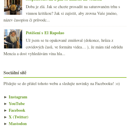
Doba je zlá. Jak se chcete prosadit na saturovaném trhu s
vinnou kritikou? Jak si zajistit, aby zrovna Vaše jméno,
název časopisu či průvodc...
Potěšení s El Rapolao
Už jsem se tu opakovaně zmiňoval (dokonce, hrůza z
covidových časů, ve formátu videa… ), že mám rád odrůdu
Mencía a dost vyhledávám vína hla...
Sociální sítě
Přidejte se do přátel tohoto webu a sledujte novinky na Facebooku! :o)
►
Instagram
►
YouTube
►
Facebook
►
X (Twitter)
►
Mastodon