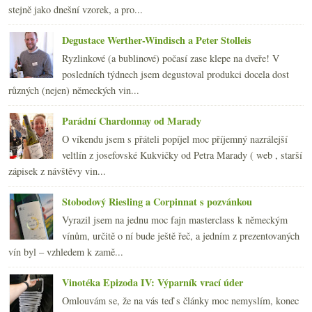
stejně jako dnešní vzorek, a pro...
ledna
(22)
►
2013
(249)
►
Degustace Werther-Windisch a Peter Stolleis
2012
(254)
►
Ryzlinkové (a bublinové) počasí zase klepe na dveře! V
2011
(252)
►
posledních týdnech jsem degustoval produkci docela dost
2010
(249)
►
různých (nejen) německých vin...
2009
(249)
►
2008
(270)
►
Parádní Chardonnay od Marady
2007
(108)
►
O víkendu jsem s přáteli popíjel moc příjemný nazrálejší
veltlín z josefovské Kukvičky od Petra Marady ( web , starší
zápisek z návštěvy vin...
Stobodový Riesling a Corpinnat s pozvánkou
Vyrazil jsem na jednu moc fajn masterclass k německým
vínům, určitě o ní bude ještě řeč, a jedním z prezentovaných
vín byl – vzhledem k zamě...
Vinotéka Epizoda IV: Výparník vrací úder
Omlouvám se, že na vás teď s články moc nemyslím, konec