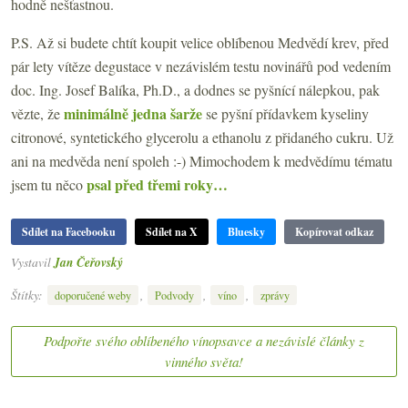
hodně nešťastnou.
P.S. Až si budete chtít koupit velice oblíbenou Medvědí krev, před
pár lety vítěze degustace v nezávislém testu novinářů pod vedením
doc. Ing. Josef Balíka, Ph.D., a dodnes se pyšnící nálepkou, pak
minimálně jedna šarže
vězte, že
se pyšní přídavkem kyseliny
citronové, syntetického glycerolu a ethanolu z přidaného cukru. Už
ani na medvěda není spoleh :-) Mimochodem k medvědímu tématu
psal před třemi roky…
jsem tu něco
Sdílet na Facebooku
Sdílet na X
Bluesky
Kopírovat odkaz
Vystavil
Jan Čeřovský
Štítky:
,
,
,
doporučené weby
Podvody
víno
zprávy
Podpořte svého oblíbeného vínopsavce a nezávislé články z
vinného světa!