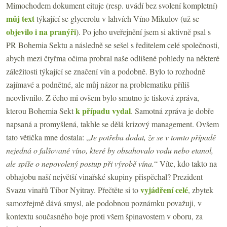
Mimochodem dokument cituje (resp. uvádí bez svolení kompletní)
můj text
týkající se glycerolu v lahvích Víno Mikulov (už se
objevilo i na pranýři
). Po jeho uveřejnění jsem si aktivně psal s
PR Bohemia Sektu a následně se sešel s ředitelem celé společnosti,
abych mezi čtyřma očima probral naše odlišené pohledy na některé
záležitosti týkající se značení vín a podobně. Bylo to rozhodně
zajímavé a podnětné, ale můj názor na problematiku příliš
neovlivnilo. Z čeho mi ovšem bylo smutno je tisková zpráva,
k případu vydal
kterou Bohemia Sekt
. Samotná zpráva je dobře
napsaná a promyšlená, takhle se dělá krizový management. Ovšem
tato větička mne dostala: „
Je potřeba dodat, že se v tomto případě
nejedná o falšované víno, které by obsahovalo vodu nebo etanol,
ale spíše o nepovolený postup při výrobě vína.
“ Víte, kdo takto na
obhajobu naší největší vinařské skupiny přispěchal? Prezident
vyjádření celé
Svazu vinařů Tibor Nyitray. Přečtěte si to
, zbytek
samozřejmě dává smysl, ale podobnou poznámku považuji, v
kontextu současného boje proti všem špinavostem v oboru, za