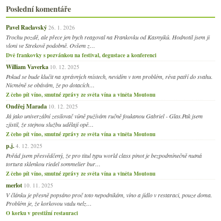
Poslední komentáře
Pavel Raclavský
26. 1. 2026
Trochu pozdě, ale přece jen bych reagoval na Frankovku od Kasnyiků. Hodnotil jsem ji
vloni ve Strekově podobně. Ovšem z…
Dvě frankovky s pozvánkou na festival, degustace a konferenci
William Vaverka
10. 12. 2025
Pokud se bude klučit na správných místech, nevidím v tom problém, réva patří do svahu.
Nicméně se obávám, že po dotacích…
Z čeho pít víno, smutné zprávy ze světa vína a viněta Moutonu
Ondřej Marada
10. 12. 2025
Já jako univerzální zesilovač vůně pužívám ručně foukanou Gabriel - Glas.Pak jsem
zjistil, že stejnou službu udělají opě…
Z čeho pít víno, smutné zprávy ze světa vína a viněta Moutonu
p.j.
4. 12. 2025
Pořád jsem přesvědčený, že pro titul typu world class pinot je bezpodmínečně nutná
tortura sklenkou riedel sommelier bur…
Z čeho pít víno, smutné zprávy ze světa vína a viněta Moutonu
merlot
10. 11. 2025
V článku je přesně popsáno proč toto nepodnikám, víno a jídlo v restaraci, pouze doma.
Problém je, že korkovou vadu nelz…
O korku v prestižní restauraci