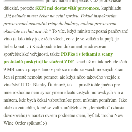
potravinářská inspekce. Což je obzvláště
SZPI má dostat větší pravomoce
důležité, protože
, kupříkladu
„
Už nebude muset čekat na celní správu. Pokud inspektorům
provozovatel neumožní vstup do budovy, mohou provozovnu
okamžitě nechat uzavřít.
“ To víte, když ministr nepozná pančované
víno (a kdo taky jo, z těch všech, co si je ve velkém kupují), je
třeba konat! :-) Každopádně ten dokument je adresován
PDFko i s fotkami a scany
spotřebitelské veřejnosti, takže
protokolů poskytuji ke stažení ZDE
, snad už mi tak nebude těch
9 MB znovu přeposíláno v příloze mailu ze všech možných stran.
Jen si prostě nemohu pomoct, ale když něco takového vzejde z
vinařství JUDr. Blanky Ďurinové, tak… prostě tohle jméno pro
mne rozhodně není synonymem ideálu čistých moravských vín a
místem, kde bych čekal vzbouření-se proti místním poměrům. Jako
ukázka zatuchlin, které se valí z určitých sfér „domácího“ (zhusta
dovozového) vinařství ovšem podnětné čtení, byť tak trochu New
Wine Order spiknutí ;-)