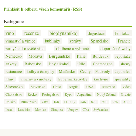
Přihlásit k odběru všech komentářů (RSS)
Kategorie
víno
recenze
bio(dynamika)
degustace
Jen tak...
vinařství a vinice
bublinky
zprávy
Španělsko
Francie
zamyšlení o světě vína
oblíbené a vybrané
doporučené weby
Německo
Morava
Burgundsko
Itálie
Bordeaux
reportáže
ankety
Rakousko
Jiný alkohol
jídlo
Champagne
sherry
restaurace
knihy a časopisy
Maďarsko
Čechy
Podvody
Japonsko
filmy
vinárny a vinotéky
Supermarketovky
kuchyně
speciality
Slovensko
Slovinsko
Chile
Anglie
USA
Austrálie
video
Chorvatsko
Řecko
Portugalsko
Kypr
Argentina
Nový Zéland
Gruzie
Polsko
Rumunsko
káva
JAR
Odrůdy
84b
87b
90b
92b
Apríl
Izrael
Lotyšsko
Mexiko
Ukrajina
Urugay
Čína
Švýcarsko