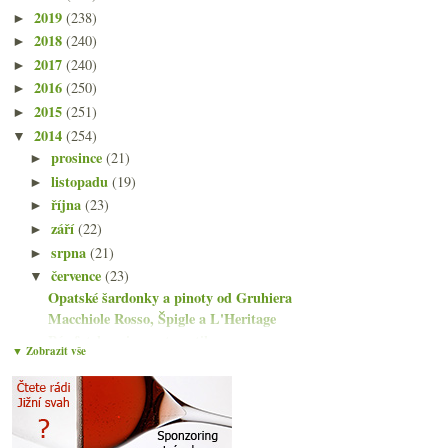
2019
(238)
►
2018
(240)
►
2017
(240)
►
2016
(250)
►
2015
(251)
►
2014
(254)
▼
prosince
(21)
►
listopadu
(19)
►
října
(23)
►
září
(22)
►
srpna
(21)
►
července
(23)
▼
Opatské šardonky a pinoty od Gruhiera
Macchiole Rosso, Špigle a L'Heritage
Pár fotek s vinnou tematikou
▼ Zobrazit vše
Do Moravského Žižkova na… pivo!
Divné víc a divné míň nad sklenkou garganegy
Osvěžení především se Sancerre
Něco z Wachau od vinařství Lagler a Högl