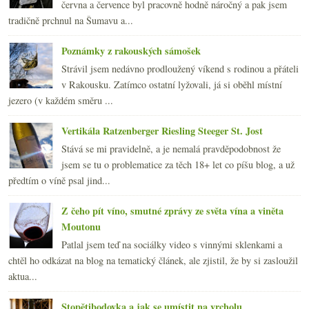
června a července byl pracovně hodně náročný a pak jsem
tradičně prchnul na Šumavu a...
Poznámky z rakouských sámošek
Strávil jsem nedávno prodloužený víkend s rodinou a přáteli
v Rakousku. Zatímco ostatní lyžovali, já si oběhl místní
jezero (v každém směru ...
Vertikála Ratzenberger Riesling Steeger St. Jost
Stává se mi pravidelně, a je nemalá pravděpodobnost že
jsem se tu o problematice za těch 18+ let co píšu blog, a už
předtím o víně psal jind...
Z čeho pít víno, smutné zprávy ze světa vína a viněta
Moutonu
Patlal jsem teď na sociálky video s vinnými sklenkami a
chtěl ho odkázat na blog na tematický článek, ale zjistil, že by si zasloužil
aktua...
Stopětibodovka a jak se umístit na vrcholu