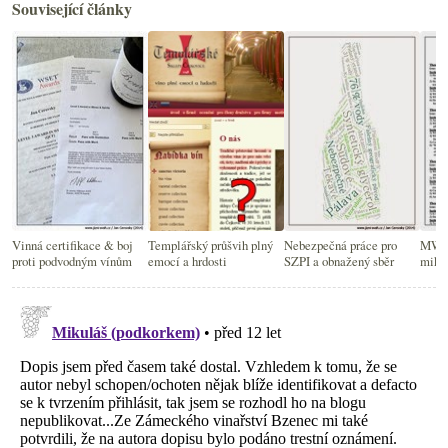
Související články
Vinná certifikace & boj
Templářský průšvih plný
Nebezpečná práce pro
MW z
proti podvodným vínům
emocí a hrdosti
SZPI a obnažený sběr
mikul
explo