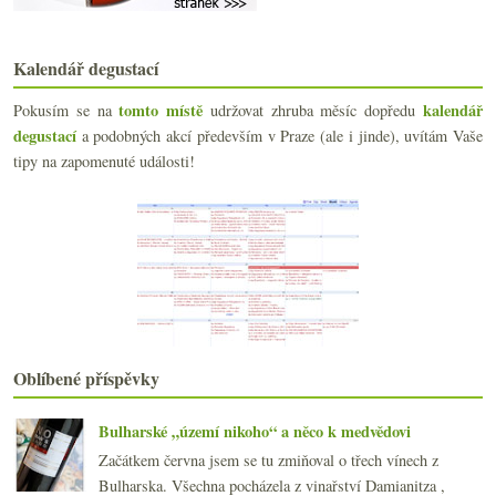
Parkerův nový časopis, herbicidní novinky a vodnat...
Řízná vertikála čtyř Vaillons od Droina
Aliance V8 na pár desítkách vzorků
Kalendář degustací
Fajnové Chianti za bezva peníze
Otevřený dopis o prasárnách, spíše nepovolený post...
tomto místě
kalendář
Pokusím se na
udržovat zhruba měsíc dopředu
Degustace Vinařství Kořínek z Hnanic
degustací
a podobných akcí především v Praze (ale i jinde), uvítám Vaše
Čtyřikrát chlazeno v potoce
tipy na zapomenuté události!
Crémant z Jury a Domaine Rolet
Staré flašky v lese & stáčeno v ČR
Pár kousků z Madiranu a Cahors
Fajn ryzlink aneb vyšla sázka na archivaci?
Chablis a Chalonnaise aneb 16x bílé Burgundsko
Osvěžující letní pití
Sauvignony a pinoty od Serge Laloue
Slušný italský rýňák
Burgundské kroupy, naturální rozbory, Piemont v UN...
Oblíbené příspěvky
června
(21)
►
května
(20)
►
Bulharské „území nikoho“ a něco k medvědovi
dubna
(21)
►
Začátkem června jsem se tu zmiňoval o třech vínech z
března
(21)
►
Bulharska. Všechna pocházela z vinařství Damianitza ,
února
(20)
►