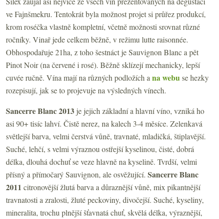
Silex zaujal asi nejvíce ze všech vín prezentovaných na degustaci
ve Fajnšmekru. Tentokrát byla možnost projet si průřez produkcí,
krom roséčka vlastně kompletní, včetně možnosti srovnat různé
ročníky. Vinař jede celkem běžně, v režimu lutte raisonnée.
Obhospodařuje 21ha, z toho šestnáct je Sauvignon Blanc a pět
Pinot Noir (na červené i rosé). Běžně sklízejí mechanicky, lepší
na webu
cuvée ručně. Vína mají na různých podložích a
se hezky
rozepisují, jak se to projevuje na výsledných vínech.
Sancerre Blanc 2013
je jejich základní a hlavní víno, vzniká ho
asi 90+ tisíc lahví. Čistě nerez, na kalech 3-4 měsíce. Zelenkavá
světlejší barva, velmi čerstvá vůně, travnaté, mladičká, štiplavější.
Suché, lehčí, s velmi výraznou ostřejší kyselinou, čisté, dobrá
délka, dlouhá dochuť se veze hlavně na kyselině. Tvrdší, velmi
Sancerre Blanc
přísný a přímočarý Sauvignon, ale osvěžující.
2011
citronovější žlutá barva a důraznější vůně, mix pikantnější
travnatosti a zralosti, žluté peckoviny, divočejší. Suché, kyseliny,
mineralita, trochu plnější šťavnatá chuť, skvělá délka, výraznější,