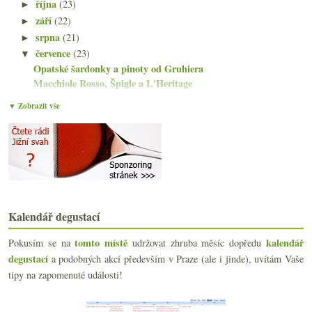
října
(23)
►
září
(22)
►
srpna
(21)
►
července
(23)
▼
Opatské šardonky a pinoty od Gruhiera
Macchiole Rosso, Špigle a L'Heritage
Pár fotek s vinnou tematikou
▼ Zobrazit vše
Do Moravského Žižkova na… pivo!
Divné víc a divné míň nad sklenkou garganegy
Osvěžení především se Sancerre
Něco z Wachau od vinařství Lagler a Högl
Parkerův nový časopis, herbicidní novinky a vodnat...
Řízná vertikála čtyř Vaillons od Droina
Aliance V8 na pár desítkách vzorků
Kalendář degustací
Fajnové Chianti za bezva peníze
Otevřený dopis o prasárnách, spíše nepovolený post...
tomto místě
kalendář
Pokusím se na
udržovat zhruba měsíc dopředu
Degustace Vinařství Kořínek z Hnanic
degustací
a podobných akcí především v Praze (ale i jinde), uvítám Vaše
Čtyřikrát chlazeno v potoce
tipy na zapomenuté události!
Crémant z Jury a Domaine Rolet
Staré flašky v lese & stáčeno v ČR
Pár kousků z Madiranu a Cahors