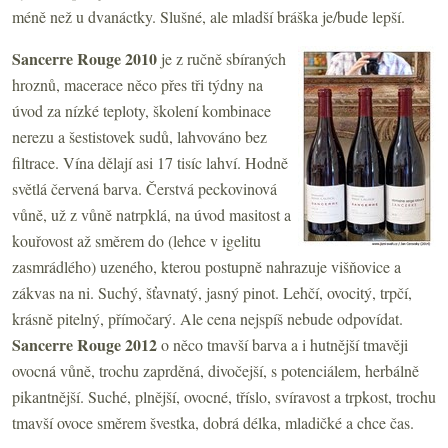
méně než u dvanáctky. Slušné, ale mladší bráška je/bude lepší.
Sancerre Rouge 2010
je z ručně sbíraných
hroznů, macerace něco přes tři týdny na
úvod za nízké teploty, školení kombinace
nerezu a šestistovek sudů, lahvováno bez
filtrace. Vína dělají asi 17 tisíc lahví. Hodně
světlá červená barva. Čerstvá peckovinová
vůně, už z vůně natrpklá, na úvod masitost a
kouřovost až směrem do (lehce v igelitu
zasmrádlého) uzeného, kterou postupně nahrazuje višňovice a
zákvas na ni. Suchý, šťavnatý, jasný pinot. Lehčí, ovocitý, trpčí,
krásně pitelný, přímočarý. Ale cena nejspíš nebude odpovídat.
Sancerre Rouge 2012
o něco tmavší barva a i hutnější tmavěji
ovocná vůně, trochu zaprděná, divočejší, s potenciálem, herbálně
pikantnější. Suché, plnější, ovocné, tříslo, svíravost a trpkost, trochu
tmavší ovoce směrem švestka, dobrá délka, mladičké a chce čas.