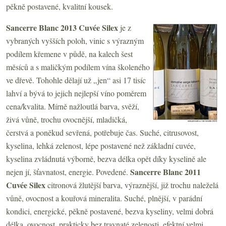
pěkně postavené, kvalitní kousek.
Sancerre Blanc 2013 Cuvée Silex
je z
vybraných vyšších poloh, vinic s výrazným
podílem křemene v půdě, na kalech šest
měsíců a s maličkým podílem vína školeného
ve dřevě. Tohohle dělají už „jen“ asi 17 tisíc
lahví a bývá to jejich nejlepší víno poměrem
cena/kvalita. Mírně nažloutlá barva, svěží,
živá vůně, trochu ovocnější, mladičká,
čerstvá a poněkud sevřená, potřebuje čas. Suché, citrusovost,
kyselina, lehká zelenost, lépe postavené než základní cuvée,
kyselina zvládnutá výborně, bezva délka opět díky kyselině ale
Sancerre Blanc 2011
nejen jí, šťavnatost, energie. Povedené.
Cuvée Silex
citronová žlutější barva, výraznější, již trochu naleželá
vůně, ovocnost a kouřová mineralita. Suché, plnější, v parádní
kondici, energické, pěkně postavené, bezva kyseliny, velmi dobrá
délka, ovocnost, prakticky bez travnaté zelenosti, efektní velmi