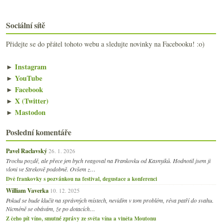
Sociální sítě
Přidejte se do přátel tohoto webu a sledujte novinky na Facebooku! :o)
►
Instagram
►
YouTube
►
Facebook
►
X (Twitter)
►
Mastodon
Poslední komentáře
Pavel Raclavský
26. 1. 2026
Trochu pozdě, ale přece jen bych reagoval na Frankovku od Kasnyiků. Hodnotil jsem ji
vloni ve Strekově podobně. Ovšem z…
Dvě frankovky s pozvánkou na festival, degustace a konferenci
William Vaverka
10. 12. 2025
Pokud se bude klučit na správných místech, nevidím v tom problém, réva patří do svahu.
Nicméně se obávám, že po dotacích…
Z čeho pít víno, smutné zprávy ze světa vína a viněta Moutonu