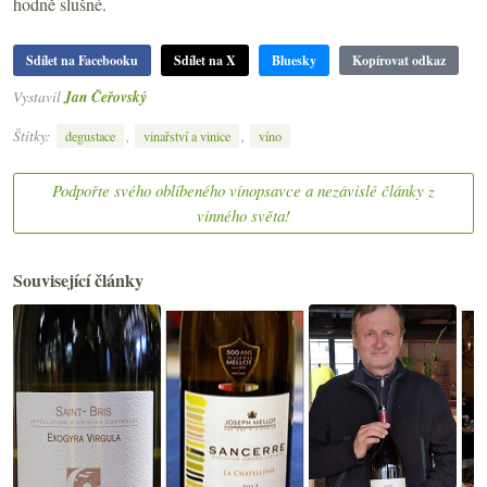
hodně slušné.
Sdílet na Facebooku
Sdílet na X
Bluesky
Kopírovat odkaz
Vystavil
Jan Čeřovský
Štítky:
,
,
degustace
vinařství a vinice
víno
Podpořte svého oblíbeného vínopsavce a nezávislé články z
vinného světa!
Související články