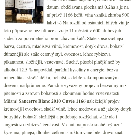
datum, obdělávaná plocha má 0.2ha a je na
ní právě 1166 keřů, vína vzniká zhruba 900
lahví :-) Na rozdíl od ostatních bílých vín je
toto připraveno bez filtrace a zraje 11 měsíců v 600l dubových
sudech za pravidelného promíchávání kalů. Stále spíše světlejší
barva, čerstvá, mladistvá vůně, krémovost, dotyk dřeva, bohatší
důraznější ale stále čerstvý styl, ovocnost, lehce rybízová
pikantnost, složitější, vrstevnaté. Suché, působí plnější než by
alkohol 12.5 % napovídal, parádní kyseliny a energie, bezva
mineralita a skvělá délka, bohatší, s dobře zakomponovaným
dřevem, nadprůměrné. Parádně vyvážený projev a bezvadný mix
pitelnosti a zároveň bohatosti a zkoumání hodné vrstevnatosti.
Sancerre Blanc 2010 Cuvée 1166
Mňam!
naleželejší projev,
krémovější ovocitost, sladší vůně, lehce medovost a až jakoby dotyk
botrytidy, bohatší, složitější a potřebuje rozdýchat, stále ale i
angreštovo-rybízová čerstvost. V chuti naprosto suché, výrazná
kyselina, plnější, dlouhé, celkem strukturované bílé, dřevo znát