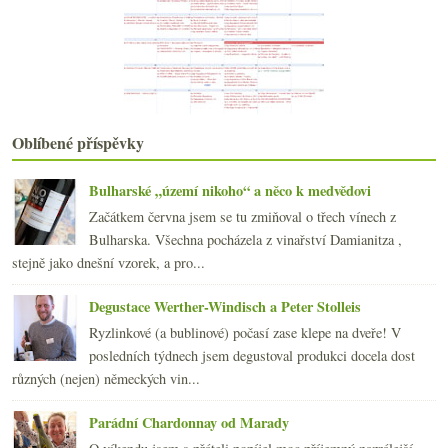
Fajn ryzlink aneb vyšla sázka na archivaci?
Chablis a Chalonnaise aneb 16x bílé Burgundsko
Osvěžující letní pití
Sauvignony a pinoty od Serge Laloue
Slušný italský rýňák
Burgundské kroupy, naturální rozbory, Piemont v UN...
Oblíbené příspěvky
června
(21)
►
května
(20)
►
Bulharské „území nikoho“ a něco k medvědovi
dubna
(21)
►
Začátkem června jsem se tu zmiňoval o třech vínech z
března
(21)
►
Bulharska. Všechna pocházela z vinařství Damianitza ,
února
(20)
►
stejně jako dnešní vzorek, a pro...
ledna
(22)
►
2013
(249)
►
Degustace Werther-Windisch a Peter Stolleis
2012
(254)
►
Ryzlinkové (a bublinové) počasí zase klepe na dveře! V
2011
(252)
►
posledních týdnech jsem degustoval produkci docela dost
2010
(249)
►
různých (nejen) německých vin...
2009
(249)
►
2008
(270)
►
Parádní Chardonnay od Marady
2007
(108)
►