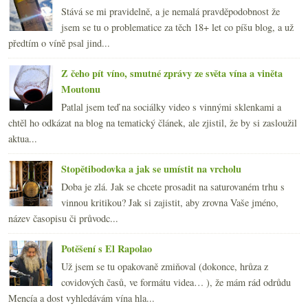
Stává se mi pravidelně, a je nemalá pravděpodobnost že
jsem se tu o problematice za těch 18+ let co píšu blog, a už
předtím o víně psal jind...
Z čeho pít víno, smutné zprávy ze světa vína a viněta
Moutonu
Patlal jsem teď na sociálky video s vinnými sklenkami a
chtěl ho odkázat na blog na tematický článek, ale zjistil, že by si zasloužil
aktua...
Stopětibodovka a jak se umístit na vrcholu
Doba je zlá. Jak se chcete prosadit na saturovaném trhu s
vinnou kritikou? Jak si zajistit, aby zrovna Vaše jméno,
název časopisu či průvodc...
Potěšení s El Rapolao
Už jsem se tu opakovaně zmiňoval (dokonce, hrůza z
covidových časů, ve formátu videa… ), že mám rád odrůdu
Mencía a dost vyhledávám vína hla...