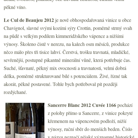
pěkné víno.
Le Cul de Beaujeu 2012
je nově obhospodařovaná vinice u obce
Chavignol, slavné svými kozími sýry Crottin, poměrně strmý svah
na půdě s velkým podílem kimmeridžského vápence a nižšími
výnosy. Školeno čistě v nerezu, na kalech osm měsíců, produkce
něco málo přes tři tisíce lahví. Čerstvá, trošku travnatá, mladičké,
sevřenější, postupně pikantně minerální vůně, která potřebuje čas.
Suché, šťavnaté, pěkný mix ovocnosti a travnatosti, velmi dobrá
délka, poměrně strukturované bílé s potenciálem. Živé, řízné tak
akorát, pěkně postavené. Tohle bych potřeboval pít později
rozdýchané.
Sancerre Blanc 2012 Cuvée 1166
pochází
z polohy přímo u Sancerre, z vinice pokryté
křemenem na vápencovém podloží, nižší
výnosy, ruční sběr do menších beden. Číslo
v názvu neznačí nějaké významné historické