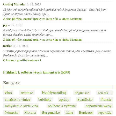
Ondřej Marada
10. 12. 2025
Já jako univerzální zesilovač vůně pužívám ručně foukanou Gabriel - Glas.Pak jsem
zjistil, že stejnou službu udělají opě…
Z čeho pít víno, smutné zprávy ze světa vína a viněta Moutonu
p.j.
4. 12. 2025
Pořád jsem přesvědčený, že pro titul typu world class pinot je bezpodmínečně nutná
tortura sklenkou riedel sommelier bur…
Z čeho pít víno, smutné zprávy ze světa vína a viněta Moutonu
merlot
10. 11. 2025
V článku je přesně popsáno proč toto nepodnikám, víno a jídlo v restaraci, pouze doma.
Problém je, že korkovou vadu nelz…
O korku v prestižní restauraci
Přihlásit k odběru všech komentářů (RSS)
Kategorie
víno
recenze
bio(dynamika)
degustace
Jen tak...
vinařství a vinice
bublinky
zprávy
Španělsko
Francie
zamyšlení o světě vína
oblíbené a vybrané
doporučené weby
Německo
Morava
Burgundsko
Itálie
Bordeaux
reportáže