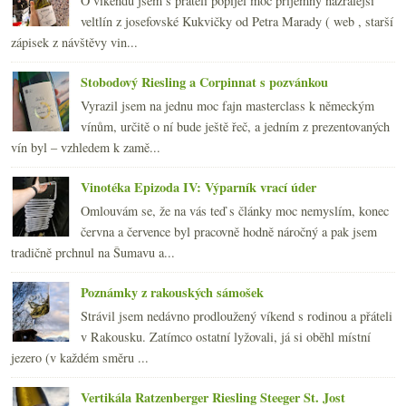
O víkendu jsem s přáteli popíjel moc příjemný nazrálejší
veltlín z josefovské Kukvičky od Petra Marady ( web , starší
zápisek z návštěvy vin...
Stobodový Riesling a Corpinnat s pozvánkou
Vyrazil jsem na jednu moc fajn masterclass k německým
vínům, určitě o ní bude ještě řeč, a jedním z prezentovaných
vín byl – vzhledem k zamě...
Vinotéka Epizoda IV: Výparník vrací úder
Omlouvám se, že na vás teď s články moc nemyslím, konec
června a července byl pracovně hodně náročný a pak jsem
tradičně prchnul na Šumavu a...
Poznámky z rakouských sámošek
Strávil jsem nedávno prodloužený víkend s rodinou a přáteli
v Rakousku. Zatímco ostatní lyžovali, já si oběhl místní
jezero (v každém směru ...
Vertikála Ratzenberger Riesling Steeger St. Jost