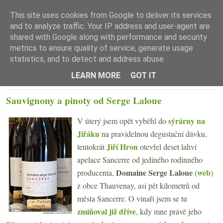
This site uses cookies from Google to deliver its services
and to analyze traffic. Your IP address and user-agent are
shared with Google along with performance and security
metrics to ensure quality of service, generate usage
statistics, and to detect and address abuse.
☰ Menu
LEARN MORE
GOT IT
ČTVRTEK 3. ČERVENCE 2014
Sauvignony a pinoty od Serge Laloue
sýrárny na
V úterý jsem opět vyběhl do
Jiřáku
na pravidelnou degustační dávku,
Jiří Hron
tentokrát
otevřel deset lahví
apelace Sancerre od jediného rodinného
Domaine Serge Laloue
web
producenta,
(
)
z obce Thauvenay, asi pět kilometrů od
města Sancerre. O vinaři jsem se tu
zmiňoval již dříve
, kdy mne právě jeho