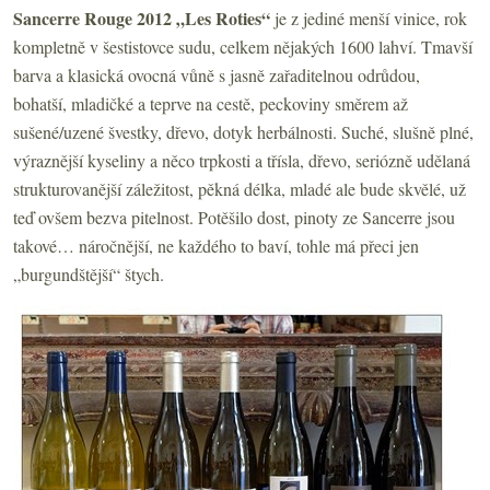
Sancerre Rouge 2012 „Les Roties“
je z jediné menší vinice, rok
kompletně v šestistovce sudu, celkem nějakých 1600 lahví. Tmavší
barva a klasická ovocná vůně s jasně zařaditelnou odrůdou,
bohatší, mladičké a teprve na cestě, peckoviny směrem až
sušené/uzené švestky, dřevo, dotyk herbálnosti. Suché, slušně plné,
výraznější kyseliny a něco trpkosti a třísla, dřevo, seriózně udělaná
strukturovanější záležitost, pěkná délka, mladé ale bude skvělé, už
teď ovšem bezva pitelnost. Potěšilo dost, pinoty ze Sancerre jsou
takové… náročnější, ne každého to baví, tohle má přeci jen
„burgundštější“ štych.