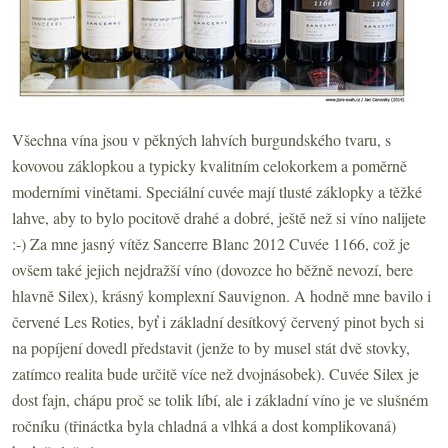
Všechna vína jsou v pěkných lahvích burgundského tvaru, s
kovovou záklopkou a typicky kvalitním celokorkem a poměrně
moderními vinětami. Speciální cuvée mají tlusté záklopky a těžké
lahve, aby to bylo pocitově drahé a dobré, ještě než si víno nalijete
:-) Za mne jasný vítěz Sancerre Blanc 2012 Cuvée 1166, což je
ovšem také jejich nejdražší víno (dovozce ho běžně nevozí, bere
hlavně Silex), krásný komplexní Sauvignon. A hodně mne bavilo i
červené Les Roties, byť i základní desítkový červený pinot bych si
na popíjení dovedl představit (jenže to by musel stát dvě stovky,
zatímco realita bude určitě více než dvojnásobek). Cuvée Silex je
dost fajn, chápu proč se tolik líbí, ale i základní víno je ve slušném
ročníku (třináctka byla chladná a vlhká a dost komplikovaná)