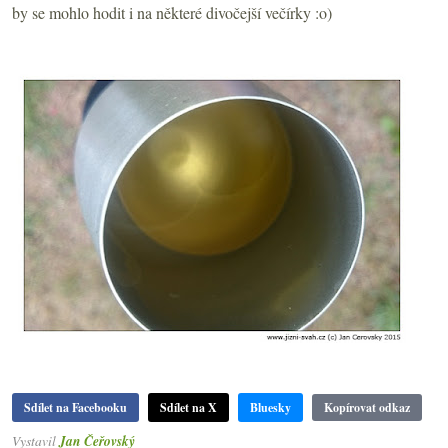
by se mohlo hodit i na některé divočejší večírky :o)
Sdílet na Facebooku
Sdílet na X
Bluesky
Kopírovat odkaz
Vystavil
Jan Čeřovský