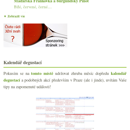
Maďarská Frankovka a burgundský Pinot
Bílé, červené, černé…
Fondillón
▼ Zobrazit vše
Běháme vinicemi a frankovka za odměnu
Vnitřně klidný maďarsko-německý čmelák
Iluze nabídky
Narozeninová nerezovka
Rakouský vavřinec a šardonka z Chablis
Syka, Kočařík, Kutná hora, Porta Bohemica
Ostravské dia vzpomínky
Kalendář degustací
Sladkých 2000
Mas Coris, fajn bio z Languedocu
tomto místě
kalendář
Pokusím se na
udržovat zhruba měsíc dopředu
Dva výtečné ryzlinky z Alsaska a od Mosely
degustací
a podobných akcí především v Praze (ale i jinde), uvítám Vaše
Moderní Beaujolais a srbský Život Teče
tipy na zapomenuté události!
Hipster Chablis, asociace degustátorů, Tokaj pouze...
Nadšení jménem Costadilà a colfòndo bubliny
Praha pila víno
Macea ve Fajnšmekru a domácí kousky z archivu
Desetileté bubliny z Tanzbergu
Praha bude pít víno
Piknik hlavně s maďarskými víny