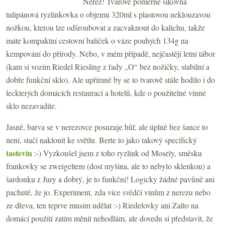
Nerez! Tvarově poměrně šikovná
tulipánová ryzlinkovka o objemu 320ml s plastovou neklouzavou
nožkou, kterou lze odšroubovat a zacvaknout do kalichu, takže
máte kompaktní cestovní balíček o váze pouhých 134g na
kempování do přírody. Nebo, v mém případě, nejčastěji letní tábor
(kam si vozím Riedel Riesling z řady „O“ bez nožičky, stabilní a
dobře funkční sklo). Ale upřímně by se to tvarově stále hodilo i do
leckterých domácích restaurací a hotelů, kde o použitelné vinné
sklo nezavadíte.
Jasně, barva se v nerezovce posuzuje hůř, ale úplně bez šance to
není, stačí naklonit ke světlu. Berte to jako takový specifický
tastevin
:-) Vyzkoušel jsem z toho ryzlink od Mosely, směsku
frankovky se zweigeltem (dost myšina, ale to nebylo sklenkou) a
šardonku z Jury a dobrý, je to funkční! Logicky žádné pavůně ani
pachutě, že jo. Experiment, zda více svědčí vínům z nerezu nebo
ze dřeva, ten teprve musím udělat :-) Riedelovky ani Zalto na
domácí použití zatím měnit nehodlám, ale dovedu si představit, že