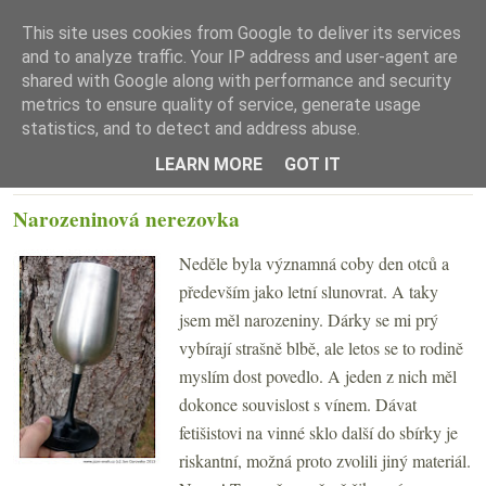
This site uses cookies from Google to deliver its services
and to analyze traffic. Your IP address and user-agent are
shared with Google along with performance and security
metrics to ensure quality of service, generate usage
statistics, and to detect and address abuse.
☰ Menu
LEARN MORE
GOT IT
PONDĚLÍ 22. ČERVNA 2015
Narozeninová nerezovka
Neděle byla významná coby den otců a
především jako letní slunovrat. A taky
jsem měl narozeniny. Dárky se mi prý
vybírají strašně blbě, ale letos se to rodině
myslím dost povedlo. A jeden z nich měl
dokonce souvislost s vínem. Dávat
fetišistovi na vinné sklo další do sbírky je
riskantní, možná proto zvolili jiný materiál.