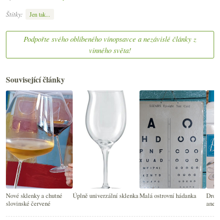
Štítky:
Jen tak...
Podpořte svého oblíbeného vínopsavce a nezávislé články z
vinného světa!
Související články
Nové sklenky a chutné
Úplně univerzální sklenka
Malá ostrovní hádanka
Drobn
slovinské červené
aneb 