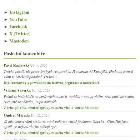
►
Instagram
►
YouTube
►
Facebook
►
X (Twitter)
►
Mastodon
Poslední komentáře
Pavel Raclavský
26. 1. 2026
Trochu pozdě, ale přece jen bych reagoval na Frankovku od Kasnyiků. Hodnotil jsem ji
vloni ve Strekově podobně. Ovšem z…
Dvě frankovky s pozvánkou na festival, degustace a konferenci
William Vaverka
10. 12. 2025
Pokud se bude klučit na správných místech, nevidím v tom problém, réva patří do svahu.
Nicméně se obávám, že po dotacích…
Z čeho pít víno, smutné zprávy ze světa vína a viněta Moutonu
Ondřej Marada
10. 12. 2025
Já jako univerzální zesilovač vůně pužívám ručně foukanou Gabriel - Glas.Pak jsem
zjistil, že stejnou službu udělají opě…
Z čeho pít víno, smutné zprávy ze světa vína a viněta Moutonu
p.j.