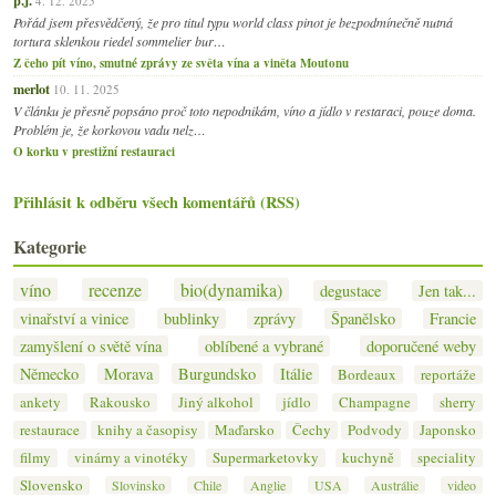
4. 12. 2025
Pořád jsem přesvědčený, že pro titul typu world class pinot je bezpodmínečně nutná
tortura sklenkou riedel sommelier bur…
Z čeho pít víno, smutné zprávy ze světa vína a viněta Moutonu
merlot
10. 11. 2025
V článku je přesně popsáno proč toto nepodnikám, víno a jídlo v restaraci, pouze doma.
Problém je, že korkovou vadu nelz…
O korku v prestižní restauraci
Přihlásit k odběru všech komentářů (RSS)
Kategorie
víno
recenze
bio(dynamika)
degustace
Jen tak...
vinařství a vinice
bublinky
zprávy
Španělsko
Francie
zamyšlení o světě vína
oblíbené a vybrané
doporučené weby
Německo
Morava
Burgundsko
Itálie
Bordeaux
reportáže
ankety
Rakousko
Jiný alkohol
jídlo
Champagne
sherry
restaurace
knihy a časopisy
Maďarsko
Čechy
Podvody
Japonsko
filmy
vinárny a vinotéky
Supermarketovky
kuchyně
speciality
Slovensko
Slovinsko
Chile
Anglie
USA
Austrálie
video