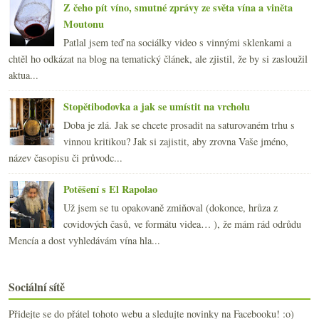
Z čeho pít víno, smutné zprávy ze světa vína a viněta
Moutonu
Patlal jsem teď na sociálky video s vinnými sklenkami a
chtěl ho odkázat na blog na tematický článek, ale zjistil, že by si zasloužil
aktua...
Stopětibodovka a jak se umístit na vrcholu
Doba je zlá. Jak se chcete prosadit na saturovaném trhu s
vinnou kritikou? Jak si zajistit, aby zrovna Vaše jméno,
název časopisu či průvodc...
Potěšení s El Rapolao
Už jsem se tu opakovaně zmiňoval (dokonce, hrůza z
covidových časů, ve formátu videa… ), že mám rád odrůdu
Mencía a dost vyhledávám vína hla...
Sociální sítě
Přidejte se do přátel tohoto webu a sledujte novinky na Facebooku! :o)