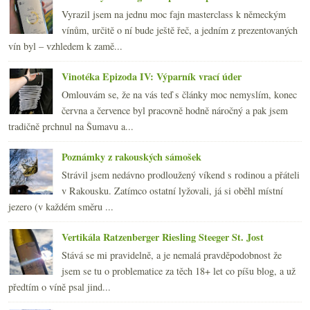
Vyrazil jsem na jednu moc fajn masterclass k německým
vínům, určitě o ní bude ještě řeč, a jedním z prezentovaných
vín byl – vzhledem k zamě...
Vinotéka Epizoda IV: Výparník vrací úder
Omlouvám se, že na vás teď s články moc nemyslím, konec
června a července byl pracovně hodně náročný a pak jsem
tradičně prchnul na Šumavu a...
Poznámky z rakouských sámošek
Strávil jsem nedávno prodloužený víkend s rodinou a přáteli
v Rakousku. Zatímco ostatní lyžovali, já si oběhl místní
jezero (v každém směru ...
Vertikála Ratzenberger Riesling Steeger St. Jost
Stává se mi pravidelně, a je nemalá pravděpodobnost že
jsem se tu o problematice za těch 18+ let co píšu blog, a už
předtím o víně psal jind...