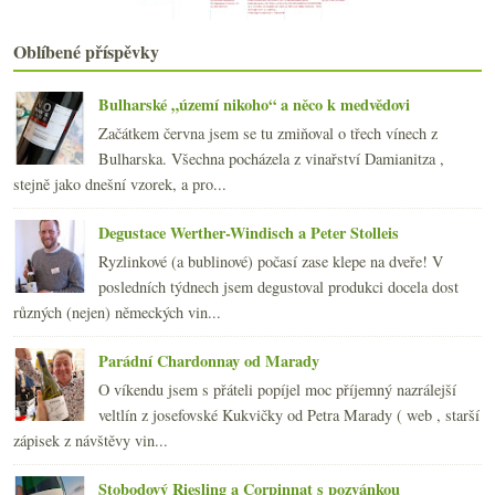
Roséčko a dvakrát Hibernal z Moravy
května
(19)
►
Oblíbené příspěvky
dubna
(21)
►
března
(22)
►
Bulharské „území nikoho“ a něco k medvědovi
února
(20)
►
Začátkem června jsem se tu zmiňoval o třech vínech z
ledna
(21)
►
Bulharska. Všechna pocházela z vinařství Damianitza ,
2014
(254)
►
stejně jako dnešní vzorek, a pro...
2013
(249)
►
2012
(254)
►
Degustace Werther-Windisch a Peter Stolleis
2011
(252)
►
Ryzlinkové (a bublinové) počasí zase klepe na dveře! V
2010
(249)
►
posledních týdnech jsem degustoval produkci docela dost
2009
(249)
►
různých (nejen) německých vin...
2008
(270)
►
2007
(108)
►
Parádní Chardonnay od Marady
O víkendu jsem s přáteli popíjel moc příjemný nazrálejší
veltlín z josefovské Kukvičky od Petra Marady ( web , starší
zápisek z návštěvy vin...
Stobodový Riesling a Corpinnat s pozvánkou