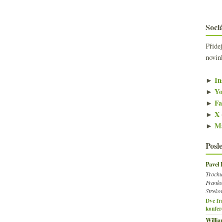
Sociá
Přide
novin
►
In
►
Yo
►
Fa
►
X 
►
Ma
Posl
Pavel
Trochu
Franko
Streko
Dvě fr
konfer
Willi