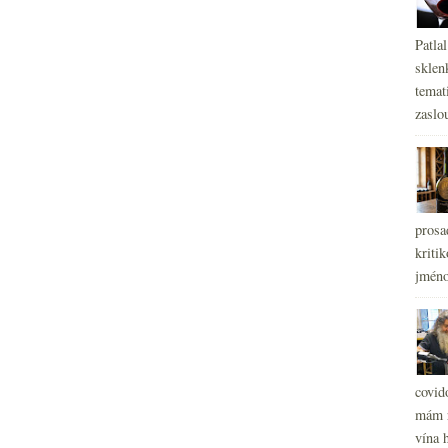
Patla
sklen
temati
zaslou
prosa
kritik
jméno
covid
mám r
vína h