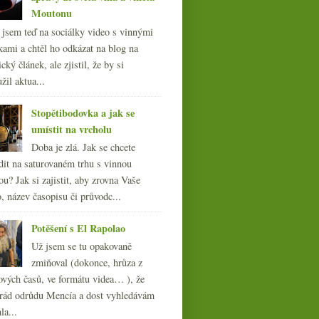
Moutonu
l jsem teď na sociálky video s vinnými
kami a chtěl ho odkázat na blog na
cký článek, ale zjistil, že by si
žil aktua...
Stopětibodovka a jak se
umístit na vrcholu
Doba je zlá. Jak se chcete
dit na saturovaném trhu s vinnou
ou? Jak si zajistit, aby zrovna Vaše
, název časopisu či průvodc...
Potěšení s El Rapolao
Už jsem se tu opakovaně
zmiňoval (dokonce, hrůza z
ových časů, ve formátu videa… ), že
ád odrůdu Mencía a dost vyhledávám
la...