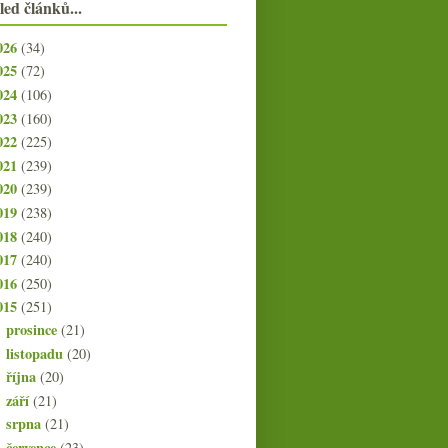
led článků...
026
(34)
025
(72)
024
(106)
023
(160)
022
(225)
021
(239)
020
(239)
019
(238)
018
(240)
017
(240)
016
(250)
015
(251)
prosince
(21)
►
listopadu
(20)
►
října
(20)
►
září
(21)
►
srpna
(21)
►
července
(23)
►