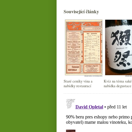
Související články
Staré ceníky vína a
Kvíz na téma saké
nabídky restaurací
nabídka degustace