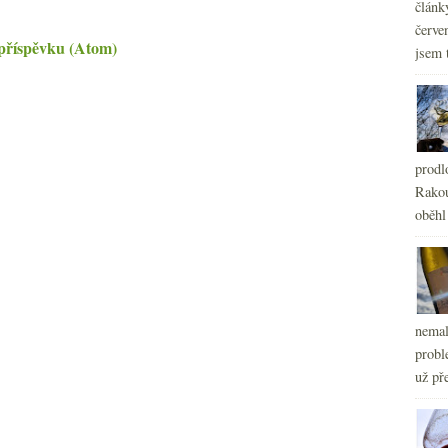
článk
červe
příspěvku (Atom)
jsem 
prodl
Rakou
oběhl
nemal
probl
už pře