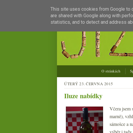
This site uses cookies from Google to de
are shared with Google along with perfo
statistics, and to detect and address ab
O stránkách
S
ÚTERÝ 23. ČERVNA 2015
Iluze nabídky
Včera jsem s
marně), vzhl
sámošce a na
výběr i tady