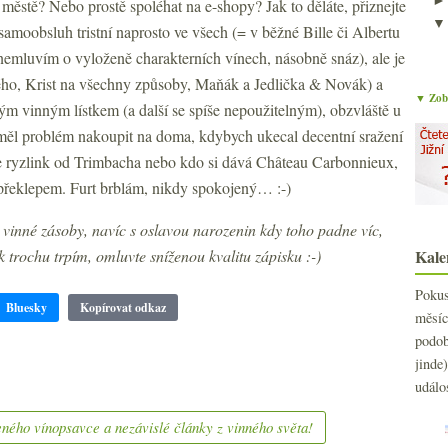
 městě? Nebo prostě spoléhat na e-shopy? Jak to děláte, přiznejte
samoobsluh tristní naprosto ve všech (= v běžné Bille či Albertu
nemluvím o vyloženě charakterních vínech, násobně snáz), ale je
ého, Krist na všechny způsoby, Maňák a Jedlička & Novák) a
▼ Zobr
ým vinným lístkem (a další se spíše nepoužitelným), obzvláště u
eměl problém nakoupit na doma, kdybych ukecal decentní sražení
de ryzlink od Trimbacha nebo kdo si dává Château Carbonnieux,
s překlepem. Furt brblám, nikdy spokojený… :-)
inné zásoby, navíc s oslavou narozenin kdy toho padne víc,
k trochu trpím, omluvte sníženou kvalitu zápisku :-)
Kale
Poku
Bluesky
Kopírovat odkaz
měs
podo
jind
událo
ného vínopsavce a nezávislé články z vinného světa!