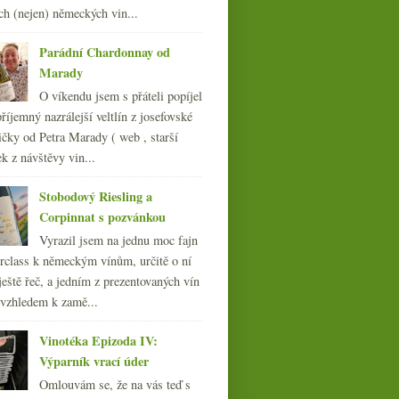
ch (nejen) německých vin...
011
(252)
010
(249)
Parádní Chardonnay od
009
(249)
Marady
008
(270)
O víkendu jsem s přáteli popíjel
007
(108)
říjemný nazrálejší veltlín z josefovské
čky od Petra Marady ( web , starší
ek z návštěvy vin...
Stobodový Riesling a
Corpinnat s pozvánkou
Vyrazil jsem na jednu moc fajn
rclass k německým vínům, určitě o ní
ještě řeč, a jedním z prezentovaných vín
 vzhledem k zamě...
Vinotéka Epizoda IV:
Výparník vrací úder
Omlouvám se, že na vás teď s