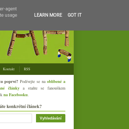
ser-agent
ate usage
LEARN MORE
GOT IT
Kontakt
RSS
tu poprvé?
oblíbené a
Podívejte se na
ané články
a staňte se fanouškem
na Facebooku
ek
.
áte konkrétní článek?