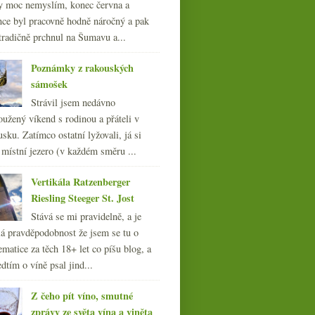
y moc nemyslím, konec června a
nce byl pracovně hodně náročný a pak
tradičně prchnul na Šumavu a...
Poznámky z rakouských
sámošek
Strávil jsem nedávno
oužený víkend s rodinou a přáteli v
sku. Zatímco ostatní lyžovali, já si
 místní jezero (v každém směru ...
Vertikála Ratzenberger
Riesling Steeger St. Jost
Stává se mi pravidelně, a je
á pravděpodobnost že jsem se tu o
ematice za těch 18+ let co píšu blog, a
dtím o víně psal jind...
Z čeho pít víno, smutné
zprávy ze světa vína a viněta