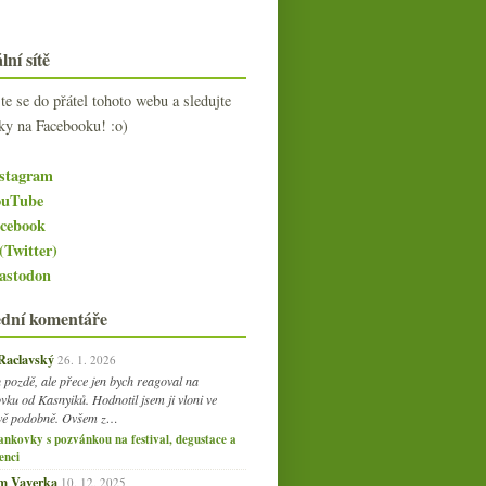
lní sítě
jte se do přátel tohoto webu a sledujte
ky na Facebooku! :o)
stagram
uTube
cebook
(Twitter)
stodon
ední komentáře
 Raclavský
26. 1. 2026
 pozdě, ale přece jen bych reagoval na
vku od Kasnyiků. Hodnotil jsem ji vloni ve
vě podobně. Ovšem z…
ankovky s pozvánkou na festival, degustace a
enci
am Vaverka
10. 12. 2025