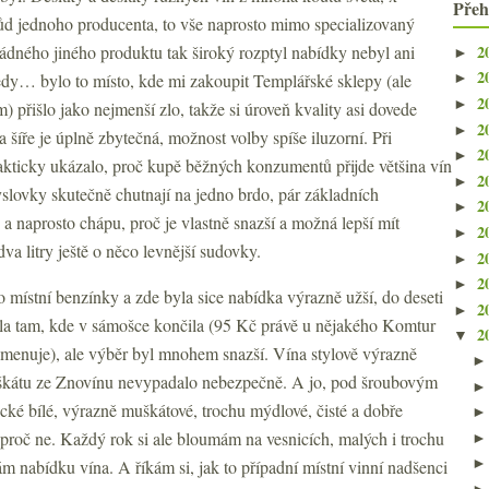
Přeh
ůd jednoho producenta, to vše naprosto mimo specializovaný
2
dného jiného produktu tak široký rozptyl nabídky nebyl ani
►
2
edy… bylo to místo, kde mi zakoupit Templářské sklepy (ale
►
2
►
m) přišlo jako nejmenší zlo, takže si úroveň kvality asi dovede
2
►
Ta šíře je úplně zbytečná, možnost volby spíše iluzorní. Při
2
►
akticky ukázalo, proč kupě běžných konzumentů přijde většina vín
2
►
slovky skutečně chutnají na jedno brdo, pár základních
2
►
a naprosto chápu, proč je vlastně snazší a možná lepší mít
2
►
va litry ještě o něco levnější sudovky.
2
►
2
►
o místní benzínky a zde byla sice nabídka výrazně užší, do deseti
2
►
ala tam, kde v sámošce končila (95 Kč právě u nějakého Komtur
2
▼
 jmenuje), ale výběr byl mnohem snazší. Vína stylově výrazně
muškátu ze Znovínu nevypadalo nebezpečně. A jo, pod šroubovým
ické bílé, výrazně muškátové, trochu mýdlové, čisté a dobře
s proč ne. Každý rok si ale bloumám na vesnicích, malých i trochu
 nabídku vína. A říkám si, jak to případní místní vinní nadšenci