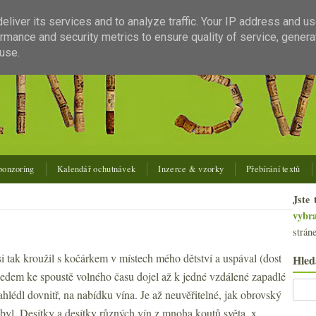
liver its services and to analyze traffic. Your IP address and u
rmance and security metrics to ensure quality of service, gener
use.
ponzoring
Kalendář ochutnávek
Inzerce & vzorky
Přebírání textů
Jste 
vybr
strán
i tak kroužil s kočárkem v místech mého dětství a uspával (dost
Hled
edem ke spoustě volného času dojel až k jedné vzdálené zapadlé
hlédl dovnitř, na nabídku vína. Je až neuvěřitelné, jak obrovský
 byl. Desítky a desítky různých vín z mnoha koutů světa, x