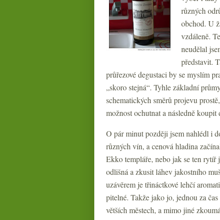
různých odr
obchod. U žá
vzdáleně. T
neudělal jse
představit. 
průřezové degustaci by se myslím pr
„skoro stejná“. Tyhle základní průmy
schematických směrů projevu prostě, 
možnost ochutnat a následně koupit d
O pár minut později jsem nahlédl i d
různých vín, a cenová hladina začín
Ekko templáře, nebo jak se ten rytíř
odlišná a zkusit láhev jakostního 
uzávěrem je třináctkové lehčí aromat
pitelné. Takže jako jo, jednou za ča
větších městech, a mimo jiné zkoumám