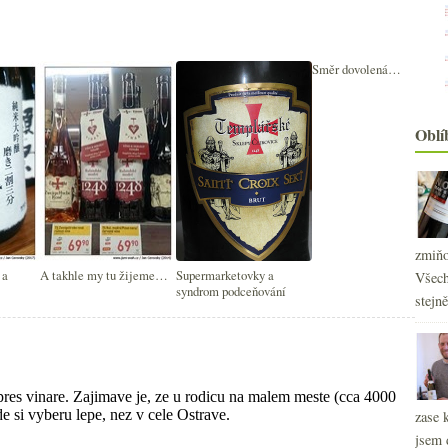
Směr dovolená…
Oblí
zmiňo
 a
A takhle my tu žijeme…
Supermarketovky a
Všech
syndrom podceňování
stejn
2
►
zase 
2
►
jsem 
2
►