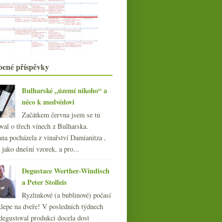
Teče
Hipster Chablis, asociace
degustátorů, Tokaj pouze...
Nadšení jménem Costadilà a
colfòndo bubliny
Praha pila víno
Macea ve Fajnšmekru a domácí
bené příspěvky
kousky z archivu
Desetileté bubliny z Tanzbergu
Bulharské „území nikoho“ a
Praha bude pít víno
něco k medvědovi
Piknik hlavně s maďarskými víny
Roséčko a dvakrát Hibernal z
Začátkem června jsem se tu
Moravy
val o třech vínech z Bulharska.
května
(19)
Bubliny z Jury k překlepu
►
na pocházela z vinařství Damianitza ,
dubna
(21)
ě jako dnešní vzorek, a pro...
►
března
(22)
►
Degustace Werther-Windisch
února
(20)
►
a Peter Stolleis
ledna
(21)
►
Ryzlinkové (a bublinové) počasí
014
(254)
klepe na dveře! V posledních týdnech
013
(249)
degustoval produkci docela dost
012
(254)