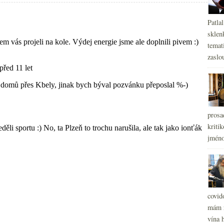
Patla
sklen
temati
zaslou
prosa
kritik
jméno
covid
mám r
vína h