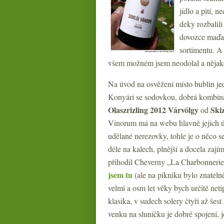
jídlo a pití, 
deky rozbalili
dovozce maďa
sortimentu. A 
všem možném jsem neodolal a nějaké
Na úvod na osvěžení místo bublin j
Konyári se sodovkou, dobrá kombinac
Olaszrizling 2012 Várvölgy
Ski
od
Vinorum má na webu hlavně jejich úp
udělané nerezovky, tohle je o něco se
déle na kalech, plnější a docela zají
přihodil Cheverny „La Charbonnerie
jsem tu
(ale na pikniku bylo znateln
velmi a osm let věky bych určitě neti
klasika, v sudech solery čtyři až še
venku na sluníčku je dobré spojení, j