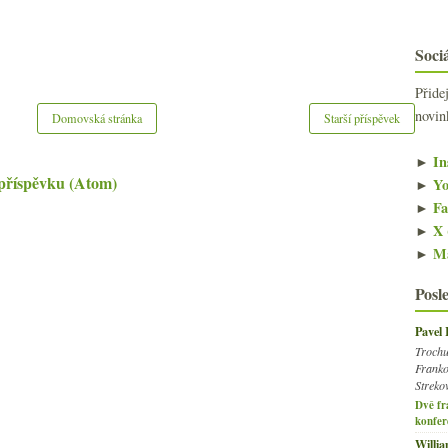
Sociá
Přide
novin
Domovská stránka
Starší příspěvek
►
In
příspěvku (Atom)
►
Yo
►
Fa
►
X 
►
Ma
Posl
Pavel
Trochu
Franko
Streko
Dvě fr
konfer
Willi