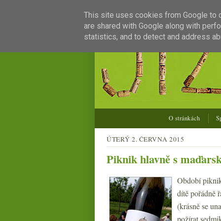
This site uses cookies from Google to de
are shared with Google along with perfo
statistics, and to detect and address ab
O stránkách
S
ÚTERÝ 2. ČERVNA 2015
Piknik hlavně s maďars
Období piknik
dítě pořádně 
(krásně se una
požírat sedmi