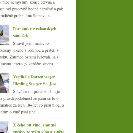
y moc nemyslím, konec června a
nce byl pracovně hodně náročný a pak
tradičně prchnul na Šumavu a...
Poznámky z rakouských
sámošek
Strávil jsem nedávno
oužený víkend s rodinou a přáteli v
sku. Zatímco ostatní lyžovali, já si
 místní jezero (v každém směru ...
Vertikála Ratzenberger
Riesling Steeger St. Jost
Stává se mi pravidelně, a je
á pravděpodobnost že jsem se tu o
ematice za těch 18+ let co píšu blog, a
dtím o víně psal jind...
5x Trochu netypické
Z čeho pít víno, smutné
Maďarsko
zprávy ze světa vína a viněta