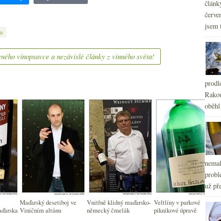
článk
červe
jsem 
o
ného vínopsavce a nezávislé články z vinného světa!
prodl
Rakou
oběhl
nemal
probl
už pře
Maďarský desetiboj ve
Vnitřně klidný maďarsko-
Veltlíny v parkové
aďarska
Viničním altánu
německý čmelák
piknikové úpravě