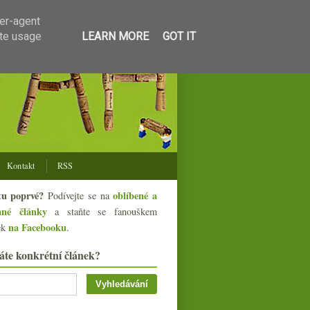
ser-agent
ate usage
LEARN MORE
GOT IT
Kontakt
RSS
tu poprvé?
oblíbené a
Podívejte se na
ané články
a staňte se fanouškem
na Facebooku
ek
.
áte konkrétní článek?