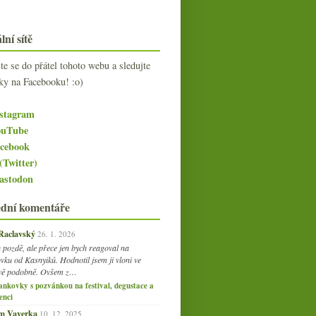
lní sítě
jte se do přátel tohoto webu a sledujte
ky na Facebooku! :o)
stagram
uTube
cebook
(Twitter)
stodon
ední komentáře
 Raclavský
26. 1. 2026
 pozdě, ale přece jen bych reagoval na
vku od Kasnyiků. Hodnotil jsem ji vloni ve
vě podobně. Ovšem z…
ankovky s pozvánkou na festival, degustace a
enci
am Vaverka
10. 12. 2025