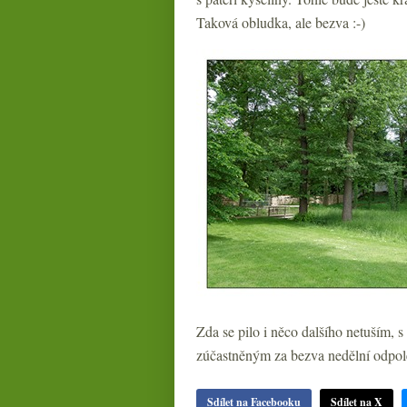
Taková obludka, ale bezva :-)
Zda se pilo i něco dalšího netuším,
zúčastněným za bezva nedělní odpol
Sdílet na Facebooku
Sdílet na X