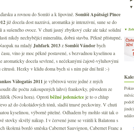
Somlói Apátsági Pince
ďarsku a rovnou do Somló a k lipovině.
012
již docela dost nazrává, aromatika je intenzivní, sune se do
 a sušeného ovoce. V chuti jasný zbytkový cukr ale také solidní
▼ Zobr
lasti nikdy nechybějící mineralita, dobrá stavba. Pěkně přístupné,
Juhfark 2013
Somlói Vándor
í. Naopak na mladý
z
bych
c času, víno je moc pěkně postavené, s bezvadnou kyselinou a
ale aromaticky docela sevřené, s nečekanými čajově-výluhovými
 citrusů. Hezky v klidu doma bych si s ním pár dní hrál :-)
Kale
ankos Válogatás 2011
je
výběrová verze jedné z mých
Poku
 soudit dle počtu zakoupených lahví) frankovky, původem ze
měs
běžné jedenáctce
y-dűlők (Nová hora). Oproti
je to o chlup
podo
 dřevo až do čokoládových tónů, sladší tmavé peckoviny. V chuti
jind
atou kyselinou, výborně pitelné. Odhadem by mohlo stát tak o
událo
dvě stovky skvělý nákup. I v červené jsme se vrátili k Balatonu s
dech školená bordó směska Cabernet Sauvignon, Cabernet Franc a