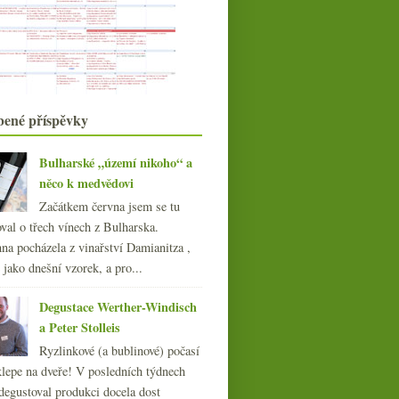
Teče
Hipster Chablis, asociace
degustátorů, Tokaj pouze...
Nadšení jménem Costadilà a
colfòndo bubliny
Praha pila víno
Macea ve Fajnšmekru a domácí
bené příspěvky
kousky z archivu
Desetileté bubliny z Tanzbergu
Bulharské „území nikoho“ a
Praha bude pít víno
něco k medvědovi
Piknik hlavně s maďarskými víny
Roséčko a dvakrát Hibernal z
Začátkem června jsem se tu
Moravy
val o třech vínech z Bulharska.
května
(19)
►
na pocházela z vinařství Damianitza ,
dubna
(21)
ě jako dnešní vzorek, a pro...
►
března
(22)
►
Degustace Werther-Windisch
února
(20)
►
a Peter Stolleis
ledna
(21)
►
Ryzlinkové (a bublinové) počasí
014
(254)
klepe na dveře! V posledních týdnech
013
(249)
degustoval produkci docela dost
012
(254)