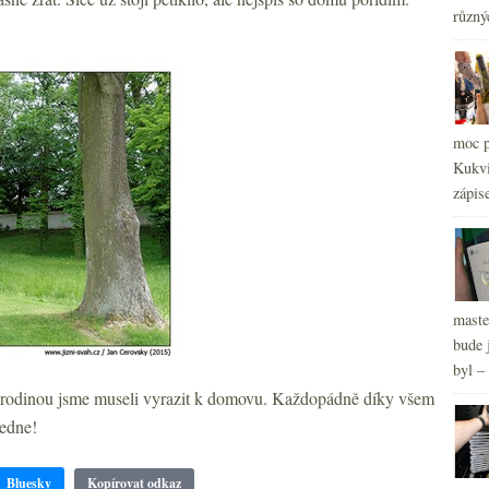
různý
2
►
2
►
2
►
2
►
2
►
moc p
Kukvi
zápis
maste
bude 
byl –
 s rodinou jsme museli vyrazit k domovu. Každopádně díky všem
edne!
Bluesky
Kopírovat odkaz