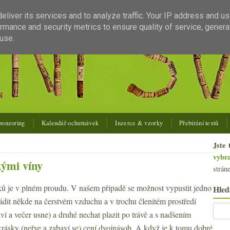
liver its services and to analyze traffic. Your IP address and u
rmance and security metrics to ensure quality of service, gener
use.
ponzoring
Kalendář ochutnávek
Inzerce & vzorky
Přebírání textů
Jste 
vybr
kými víny
strán
ů je v plném proudu. V našem případě se možnost vypustit jedno
Hled
řádit někde na čerstvém vzduchu a v trochu členitém prostředí
ví a večer usne) a druhé nechat plazit po trávě a s nadšením
krásky (neřve a zabaví se) cení dvojnásob. A když je k tomu dobré