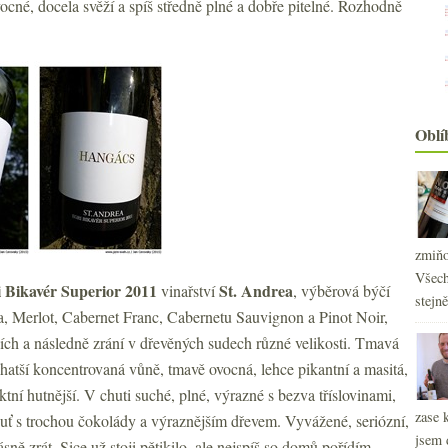
vocné, docela svěží a spíš středně plné a dobře pitelné. Rozhodně
Oblí
zmiňo
Všech
 Bikavér Superior 2011
St. Andrea
vinařství
, výběrová býčí
stejn
, Merlot, Cabernet Franc, Cabernetu Sauvignon a Pinot Noir,
ch a následně zrání v dřevěných sudech různé velikosti. Tmavá
hatší koncentrovaná vůně, tmavě ovocná, lehce pikantní a masitá,
fektní hutnější. V chuti suché, plné, výrazné s bezva tříslovinami,
2
►
zase 
huť s trochou čokolády a výraznějším dřevem. Vyvážené, seriózní,
2
►
jsem 
2
ásně zrát. Sice už stoji pětikilo, ale nejspíš so domů pořídím.
►