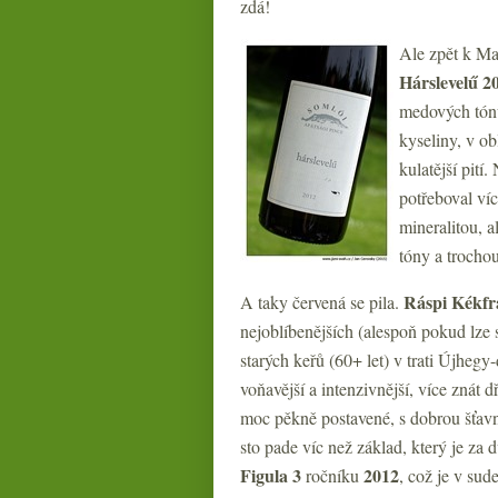
zdá!
Ale zpět k Ma
Hárslevelű 2
medových tónů
kyseliny, v ob
kulatější pit
potřeboval ví
mineralitou, 
tóny a trochou
Ráspi Kékfr
A taky červená se pila.
nejoblíbenějších (alespoň pokud lze
starých keřů (60+ let) v trati Újheg
voňavější a intenzivnější, více znát
moc pěkně postavené, s dobrou šťavn
sto pade víc než základ, který je za 
Figula 3
2012
ročníku
, což je v su