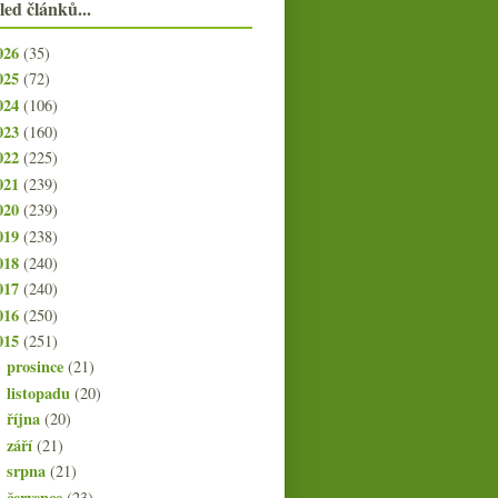
led článků...
026
(35)
025
(72)
024
(106)
023
(160)
022
(225)
021
(239)
020
(239)
019
(238)
018
(240)
017
(240)
016
(250)
015
(251)
prosince
(21)
►
listopadu
(20)
►
října
(20)
►
září
(21)
►
srpna
(21)
►
července
(23)
►