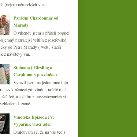
ch (nejen) německých vin...
011
(252)
010
(249)
Parádní Chardonnay od
009
(249)
Marady
008
(270)
O víkendu jsem s přáteli popíjel
007
(108)
říjemný nazrálejší veltlín z josefovské
čky od Petra Marady ( web , starší
ek z návštěvy vin...
Stobodový Riesling a
Corpinnat s pozvánkou
Vyrazil jsem na jednu moc fajn
rclass k německým vínům, určitě o ní
ještě řeč, a jedním z prezentovaných vín
 vzhledem k zamě...
Vinotéka Epizoda IV:
Výparník vrací úder
Omlouvám se, že na vás teď s