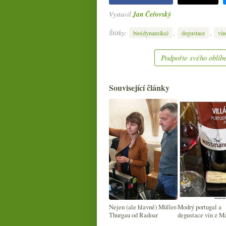
Vystavil
Jan Čeřovský
Štítky:
,
,
bio(dynamika)
degustace
vín
Podpořte svého oblíbe
Související články
Nejen (ale hlavně) Müller-
Modrý portugal a
Thurgau od Radoar
degustace vín z M