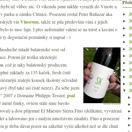
Přeh
nechybí už vůbec nic. O víkendu jsme takhle vyrazili do Vinoře a
2
 v parku u zámku Ctěnice. Posezení svolal Peter Baltazar aka
►
2
Vinorum
rských vín
, takže se pila především vína z jejich
►
2
►
bylo to moc fajn. I přes neformální válení se na trávě a kecání o
2
►
 ty degustační poznámky si napsal :-)
2
►
2
ednoduché mladé balatonské rosé od
►
2
►
e. Potom již trošku uleželejší
2
►
zo
, což je taky balatonský producent,
2
►
lné základy za 135 kaček, fresh čistě
2
►
rióznější zralejší kousek školený očividně
2
►
mavý (byť také asi čistě nerez). Za sebe jsem
2
▼
psal
“ 2007 z Domaine Philippe Tessier,
ě méně funky, ovšem stále mne bavilo
poval) a dost příjemné El Maestro Sierra Fino (delikátní, vyvážená
st let a lahvováno jen s malým množstvím zásahů). Fino a posezení
en je třeba dávat pozor na zákeřně vyšší alkohol než se dle chuti