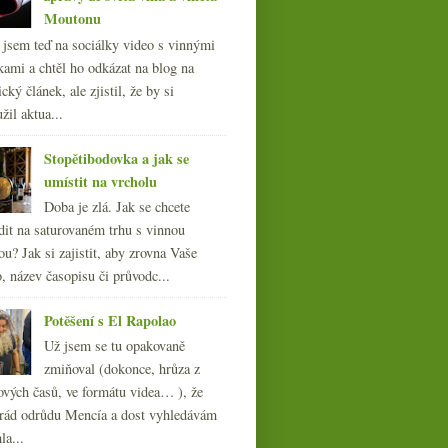
Moutonu
l jsem teď na sociálky video s vinnými
kami a chtěl ho odkázat na blog na
cký článek, ale zjistil, že by si
žil aktua...
Stopětibodovka a jak se
umístit na vrcholu
Doba je zlá. Jak se chcete
dit na saturovaném trhu s vinnou
ou? Jak si zajistit, aby zrovna Vaše
, název časopisu či průvodc...
Potěšení s El Rapolao
Už jsem se tu opakovaně
zmiňoval (dokonce, hrůza z
ových časů, ve formátu videa… ), že
ád odrůdu Mencía a dost vyhledávám
la...