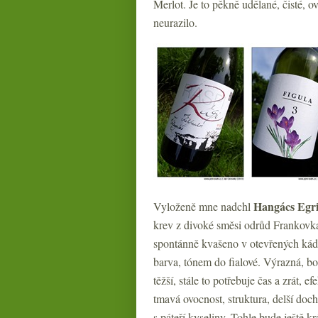
Merlot. Je to pěkně udělané, čisté, o
neurazilo.
Hangács Egri
Vyloženě mne nadchl
krev z divoké směsi odrůd Frankovka
spontánně kvašeno v otevřených kádí
barva, tónem do fialové. Výrazná, bo
těžší, stále to potřebuje čas a zrát, e
tmavá ovocnost, struktura, delší doc
s páteří kyseliny. Tohle bude ještě kr