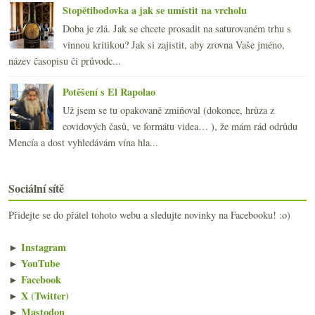
Stopětibodovka a jak se umístit na vrcholu
Doba je zlá. Jak se chcete prosadit na saturovaném trhu s
vinnou kritikou? Jak si zajistit, aby zrovna Vaše jméno,
název časopisu či průvodc...
Potěšení s El Rapolao
Už jsem se tu opakovaně zmiňoval (dokonce, hrůza z
covidových časů, ve formátu videa… ), že mám rád odrůdu
Mencía a dost vyhledávám vína hla...
Sociální sítě
Přidejte se do přátel tohoto webu a sledujte novinky na Facebooku! :o)
►
Instagram
►
YouTube
►
Facebook
►
X (Twitter)
►
Mastodon