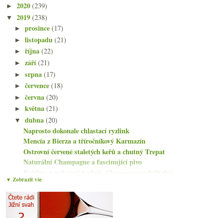
2020
(239)
►
2019
(238)
▼
prosince
(17)
►
listopadu
(21)
►
října
(22)
►
září
(21)
►
srpna
(17)
►
července
(18)
►
června
(20)
►
května
(21)
►
dubna
(20)
▼
Naprosto dokonale chlastací ryzlink
Mencía z Bierza a tříročníkový Karmazín
Ostrovní červené staletých keřů a chutný Trepat
Naturální Champagne a fascinující pivo
Bubliny v pokojové teplotě, Champagne udržitelné, ...
▼ Zobrazit vše
Amforový cider s výhledem na moře
Za naturálnem do Dánska
Bubliny z Lanzarote a sada prosecca
Amforové Xarel·lo, cava z Riojy, Cabernet od Anakena