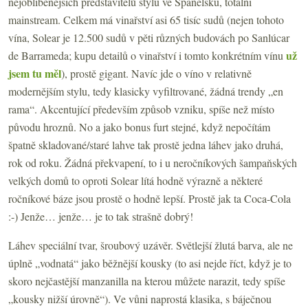
nejoblíbenějších představitelů stylu ve Španělsku, totální
mainstream. Celkem má vinařství asi 65 tisíc sudů (nejen tohoto
vína, Solear je 12.500 sudů v pěti různých budovách po Sanlúcar
už
de Barrameda; kupu detailů o vinařství i tomto konkrétním vínu
jsem tu měl
), prostě gigant. Navíc jde o víno v relativně
modernějším stylu, tedy klasicky vyfiltrované, žádná trendy „en
rama“. Akcentující především způsob vzniku, spíše než místo
původu hroznů. No a jako bonus furt stejné, když nepočítám
špatně skladované/staré lahve tak prostě jedna láhev jako druhá,
rok od roku. Žádná překvapení, to i u neročníkových šampaňských
velkých domů to oproti Solear lítá hodně výrazně a některé
ročníkové báze jsou prostě o hodně lepší. Prostě jak ta Coca-Cola
:-) Jenže… jenže… je to tak strašně dobrý!
Láhev speciální tvar, šroubový uzávěr. Světlejší žlutá barva, ale ne
úplně „vodnatá“ jako běžnější kousky (to asi nejde říct, když je to
skoro nejčastější manzanilla na kterou můžete narazit, tedy spíše
„kousky nižší úrovně“). Ve vůni naprostá klasika, s báječnou