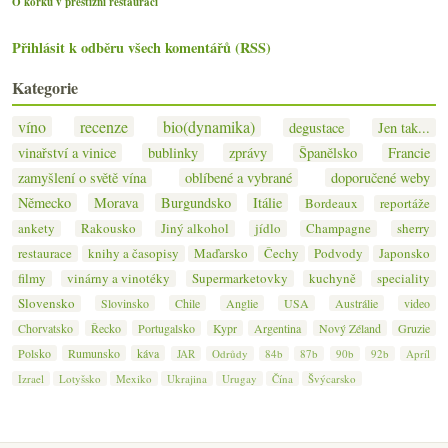
O korku v prestižní restauraci
Přihlásit k odběru všech komentářů (RSS)
Kategorie
víno
recenze
bio(dynamika)
degustace
Jen tak...
vinařství a vinice
bublinky
zprávy
Španělsko
Francie
zamyšlení o světě vína
oblíbené a vybrané
doporučené weby
Německo
Morava
Burgundsko
Itálie
Bordeaux
reportáže
ankety
Rakousko
Jiný alkohol
jídlo
Champagne
sherry
restaurace
knihy a časopisy
Maďarsko
Čechy
Podvody
Japonsko
filmy
vinárny a vinotéky
Supermarketovky
kuchyně
speciality
Slovensko
Slovinsko
Chile
Anglie
USA
Austrálie
video
Chorvatsko
Řecko
Portugalsko
Kypr
Argentina
Nový Zéland
Gruzie
Polsko
Rumunsko
káva
JAR
Odrůdy
84b
87b
90b
92b
Apríl
Izrael
Lotyšsko
Mexiko
Ukrajina
Urugay
Čína
Švýcarsko