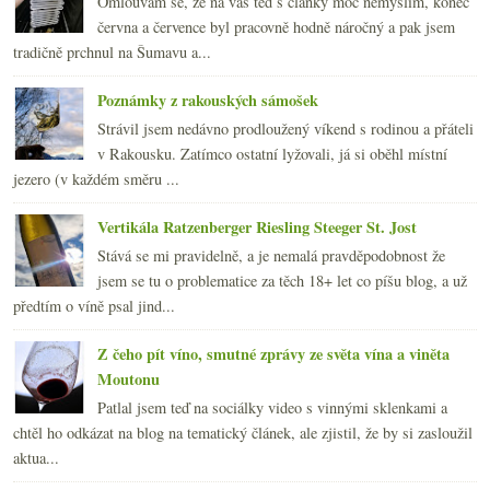
Omlouvám se, že na vás teď s články moc nemyslím, konec
června a července byl pracovně hodně náročný a pak jsem
tradičně prchnul na Šumavu a...
Poznámky z rakouských sámošek
Strávil jsem nedávno prodloužený víkend s rodinou a přáteli
v Rakousku. Zatímco ostatní lyžovali, já si oběhl místní
jezero (v každém směru ...
Vertikála Ratzenberger Riesling Steeger St. Jost
Stává se mi pravidelně, a je nemalá pravděpodobnost že
jsem se tu o problematice za těch 18+ let co píšu blog, a už
předtím o víně psal jind...
Z čeho pít víno, smutné zprávy ze světa vína a viněta
Moutonu
Patlal jsem teď na sociálky video s vinnými sklenkami a
chtěl ho odkázat na blog na tematický článek, ale zjistil, že by si zasloužil
aktua...