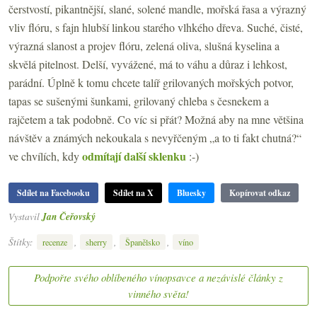
čerstvostí, pikantnější, slané, solené mandle, mořská řasa a výrazný
vliv flóru, s fajn hlubší linkou starého vlhkého dřeva. Suché, čisté,
výrazná slanost a projev flóru, zelená oliva, slušná kyselina a
skvělá pitelnost. Delší, vyvážené, má to váhu a důraz i lehkost,
parádní. Úplně k tomu chcete talíř grilovaných mořských potvor,
tapas se sušenými šunkami, grilovaný chleba s česnekem a
rajčetem a tak podobně. Co víc si přát? Možná aby na mne většina
návštěv a známých nekoukala s nevyřčeným „a to ti fakt chutná?“
odmítají další sklenku
ve chvílích, kdy
:-)
Sdílet na Facebooku
Sdílet na X
Bluesky
Kopírovat odkaz
Vystavil
Jan Čeřovský
Štítky:
,
,
,
recenze
sherry
Španělsko
víno
Podpořte svého oblíbeného vínopsavce a nezávislé články z
vinného světa!