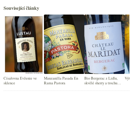
Související články
Císařovna Evženie ve
Manzanilla Pasada En
Bio Bergerac z Lidlu,
Výteč
sklence
Rama Pastora
skvělé sherry a trochu
Grenache