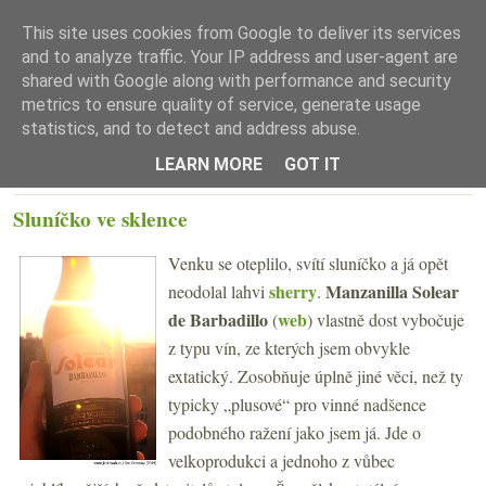
This site uses cookies from Google to deliver its services
and to analyze traffic. Your IP address and user-agent are
shared with Google along with performance and security
metrics to ensure quality of service, generate usage
statistics, and to detect and address abuse.
☰ Menu
LEARN MORE
GOT IT
PÁTEK 5. DUBNA 2019
Sluníčko ve sklence
Venku se oteplilo, svítí sluníčko a já opět
sherry
Manzanilla Solear
neodolal lahvi
.
de Barbadillo
web
(
)
vlastně dost vybočuje
z typu vín, ze kterých jsem obvykle
extatický. Zosobňuje úplně jiné věci, než ty
typicky „plusové“ pro vinné nadšence
podobného ražení jako jsem já. Jde o
velkoprodukci a jednoho z vůbec