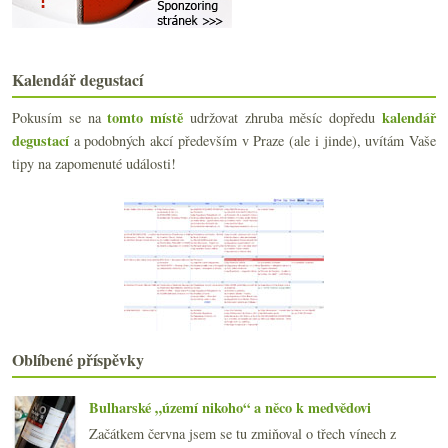
Krásný vyzrálý Morgon
Odprodej levných značek, podmořské zrání, Družstvo...
Pijte Mencíu s Ultreia Saint Jacques
Kalendář degustací
Třikrát německý Riesling
Šumivé naturální Xarel·lo a Pinot od Ráspiho
tomto místě
kalendář
Pokusím se na
udržovat zhruba měsíc dopředu
Starosvětská parádní Viura
degustací
a podobných akcí především v Praze (ale i jinde), uvítám Vaše
Sluníčko ve sklence
tipy na zapomenuté události!
Bezva Mencía z Bierza
Fino Spritz a pětkrát bio cidre od Klimenta
Admura, osobitá piemontská hračka
Jak boduji vína
března
(20)
►
února
(19)
►
ledna
(22)
►
2018
(240)
►
2017
(240)
Oblíbené příspěvky
►
2016
(250)
►
2015
(251)
►
Bulharské „území nikoho“ a něco k medvědovi
2014
(254)
►
Začátkem června jsem se tu zmiňoval o třech vínech z