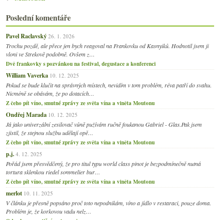
Poslední komentáře
Pavel Raclavský
26. 1. 2026
Trochu pozdě, ale přece jen bych reagoval na Frankovku od Kasnyiků. Hodnotil jsem ji
vloni ve Strekově podobně. Ovšem z…
Dvě frankovky s pozvánkou na festival, degustace a konferenci
William Vaverka
10. 12. 2025
Pokud se bude klučit na správných místech, nevidím v tom problém, réva patří do svahu.
Nicméně se obávám, že po dotacích…
Z čeho pít víno, smutné zprávy ze světa vína a viněta Moutonu
Ondřej Marada
10. 12. 2025
Já jako univerzální zesilovač vůně pužívám ručně foukanou Gabriel - Glas.Pak jsem
zjistil, že stejnou službu udělají opě…
Z čeho pít víno, smutné zprávy ze světa vína a viněta Moutonu
p.j.
4. 12. 2025
Pořád jsem přesvědčený, že pro titul typu world class pinot je bezpodmínečně nutná
tortura sklenkou riedel sommelier bur…
Z čeho pít víno, smutné zprávy ze světa vína a viněta Moutonu
merlot
10. 11. 2025
V článku je přesně popsáno proč toto nepodnikám, víno a jídlo v restaraci, pouze doma.
Problém je, že korkovou vadu nelz…