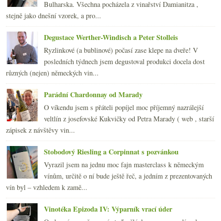
2013
(249)
►
Bulharska. Všechna pocházela z vinařství Damianitza ,
2012
(254)
►
stejně jako dnešní vzorek, a pro...
2011
(252)
►
2010
(249)
Degustace Werther-Windisch a Peter Stolleis
►
2009
(249)
►
Ryzlinkové (a bublinové) počasí zase klepe na dveře! V
2008
(270)
►
posledních týdnech jsem degustoval produkci docela dost
2007
(108)
►
různých (nejen) německých vin...
Parádní Chardonnay od Marady
O víkendu jsem s přáteli popíjel moc příjemný nazrálejší
veltlín z josefovské Kukvičky od Petra Marady ( web , starší
zápisek z návštěvy vin...
Stobodový Riesling a Corpinnat s pozvánkou
Vyrazil jsem na jednu moc fajn masterclass k německým
vínům, určitě o ní bude ještě řeč, a jedním z prezentovaných
vín byl – vzhledem k zamě...
Vinotéka Epizoda IV: Výparník vrací úder