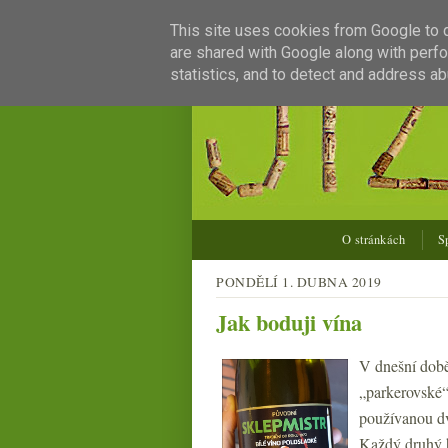
This site uses cookies from Google to de
are shared with Google along with perfo
statistics, and to detect and address ab
O stránkách
S
PONDĚLÍ 1. DUBNA 2019
Jak boduji vína
V dnešní době
„parkerovské“
používanou dv
Každý druhý h