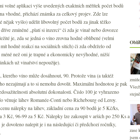
lmi volné aplikaci výše uvedených exaktních měřítek počet bodů
vna vhodné, přichází známka za celkový projev. Zde lze
lé nějak vyšlo) udělit libovolný počet bodů za jinak těžko
 dříve zmíněné „platí si inzerci“ či zda je vinař nebo dovozce
ežité je, zda se jedná o víno zrovna hodně oblíbené (velmi
Oblí
mít hodně reakcí na sociálních sítích) či zda obdrželo od
 méně než oni je trapné a ekonomicky nevýhodné, nižší
nkách už vinařství nepoužije).
2
►
2
►
, kterého víno může dosáhnout, 90. Protože vína (a taktéž
2
zmiňo
►
ho nezajímají a to si nemohu dovolit. Maximální hodnotou je pak
2
Všech
►
dosažitelnosti absolutní dokonalosti. Číslo 100 je vyhrazeno
2
stejn
►
do věnuje láhev Romanée-Conti nebo Richebourg od Leroy.
2
►
enu nálepky na láhev, základní cena za 90 bodů je 5 Kč/ks,
2
►
2
za 3 Kč, 96-99 za 5 Kč. Nálepky lze zakoupit v arších po 250 Ks a
►
2
 je dovoleno nalepit je i na následující či předchozí ročníky,
►
zase 
2
►
.
jsem 
2
►