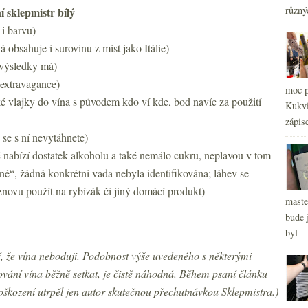
různý
 sklepmistr bílý
2
►
 i barvu)
obsahuje i surovinu z míst jako Itálie)
 výsledky má)
 extravagance)
moc p
ké vlajky do vína s původem kdo ví kde, bod navíc za použití
Kukvi
zápis
se s ní nevytáhnete)
nabízí dostatek alkoholu a také nemálo cukru, neplavou v tom
né“, žádná konkrétní vada nebyla identifikována; láhev se
ovu použít na rybízák či jiný domácí produkt)
maste
bude 
byl –
í, že vína neboduji. Podobnost výše uvedeného s některými
dování vína běžně setkat, je čistě náhodná. Během psaní článku
oškození utrpěl jen autor skutečnou přechutnávkou Sklepmistra.)