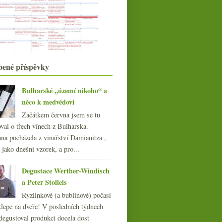
Bezva Mencía z Bierza
Fino Spritz a pětkrát bio cidre od
Klimenta
Admura, osobitá piemontská hračka
Jak boduji vína
března
(20)
bené příspěvky
►
února
(19)
►
ledna
(22)
►
Bulharské „území nikoho“ a
něco k medvědovi
018
(240)
017
(240)
Začátkem června jsem se tu
016
(250)
val o třech vínech z Bulharska.
015
(251)
na pocházela z vinařství Damianitza ,
014
(254)
ě jako dnešní vzorek, a pro...
013
(249)
Degustace Werther-Windisch
012
(254)
a Peter Stolleis
011
(252)
Ryzlinkové (a bublinové) počasí
010
(249)
klepe na dveře! V posledních týdnech
009
(249)
degustoval produkci docela dost
008
(270)