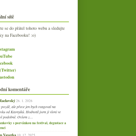
lní sítě
jte se do přátel tohoto webu a sledujte
ky na Facebooku! :o)
stagram
uTube
cebook
(Twitter)
stodon
ední komentáře
 Raclavský
26. 1. 2026
 pozdě, ale přece jen bych reagoval na
vku od Kasnyiků. Hodnotil jsem ji vloni ve
vě podobně. Ovšem z…
ankovky s pozvánkou na festival, degustace a
enci
am Vaverka
10. 12. 2025