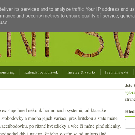
liver its services and to analyze traffic. Your IP address and u
rmance and security metrics to ensure quality of service, gener
use.
ponzoring
Kalendář ochutnávek
Inzerce & vzorky
Přebírání textů
Jste 
vybr
strán
 existuje hned několik hodnotících systémů, od klasické
Hled
 stobodovky a mnoha jejích variací, přes britskou a stále méně
acetibodovku, po různé hvězdičky a více či méně plné sklenky.
odnotitel dává najevo, že jeho systém se od univerzálně