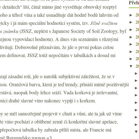
Přeh
 detailech“ liší, čímž mimo jiné vysvětluje obrovský rozptyl
2
oho a téhož vína a také usnadňuje dát hodně bodů lahvím od
►
2
icky i já mám speciální hodnotící systém, tzv.
Jižně svažitou
►
2
►
ou známku
(JSSZ, neplést s Japanese Society of Soil Zoology, byť
2
►
stejnou vypovídací hodnotu). A dnes vás seznámím s různými
2
►
livňují. Dobrovolně přiznávám, že jde o první pokus celou
2
►
m definovat, JSSZ totiž nepočítám v tabulkách a dosud mi
2
►
2
▼
jí zásadní roli, jde o natolik subjektivní záležitost, že se v
ou. Oranžová barva, která je teď trendy, přináší mírně pozitivnější
estává, naopak body lehce sráží. Vada korková je irelevantní,
íci drahé slavné víno nakonec vypijí i s korkem.
by se měl samozřejmě projevit v chuti a vůni, ale ta jak už víme
 že víno pochází z oblíbené země či konkrétní slavné apelace,
epočtová tabulka by zabrala příliš místa, ale Francie má
tně Burgundsko rovnou +3.