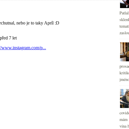
Patla
sklen
temati
zaslou
prosa
kritik
jméno
covid
mám r
vína h