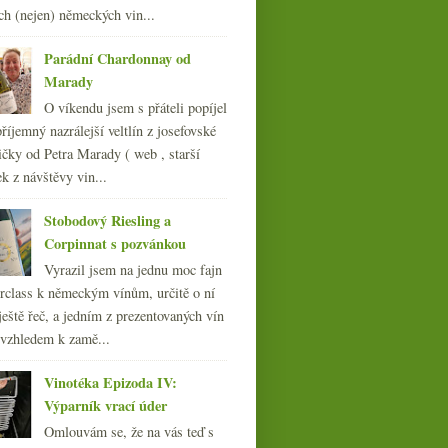
ch (nejen) německých vin...
007
(108)
Parádní Chardonnay od
Marady
O víkendu jsem s přáteli popíjel
říjemný nazrálejší veltlín z josefovské
čky od Petra Marady ( web , starší
ek z návštěvy vin...
Stobodový Riesling a
Corpinnat s pozvánkou
Vyrazil jsem na jednu moc fajn
rclass k německým vínům, určitě o ní
ještě řeč, a jedním z prezentovaných vín
 vzhledem k zamě...
Vinotéka Epizoda IV:
Výparník vrací úder
Omlouvám se, že na vás teď s