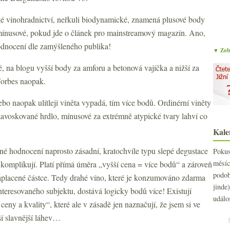
ké vinohradnictví, neřkuli biodynamické, znamená plusové body
 mínusové, pokud jde o článek pro mainstreamový magazín. Ano,
odnocení dle zamýšleného publika!
▼ Zobr
, na blogu vyšší body za amforu a betonová vajíčka a nižší za
Forbes naopak.
ebo naopak ulítleji viněta vypadá, tím více bodů. Ordinérní viněty
zavoskované hrdlo, mínusové za extrémně atypické tvary lahví co
Kale
né hodnocení naprosto zásadní, kratochvíle typu slepé degustace
Poku
měs
omplikují. Platí přímá úměra „vyšší cena = více bodů“ a zároveň
podo
aplacené částce. Tedy drahé víno, které je konzumováno zdarma
jind
nteresovaného subjektu, dostává logicky bodů více! Existují
událo
eny a kvality“, které ale v zásadě jen naznačují, že jsem si ve
ší slavnější láhev…