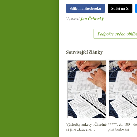
Sdílet na Facebooku
Sdílet na X
Vystavil
Jan Čeřovský
Podpořte svého oblíbe
Související články
Výsledky ankety „Číselné
*****, 20, 100 – d
či jiné zkrácené
plná bodování
hodnocení u zdejších