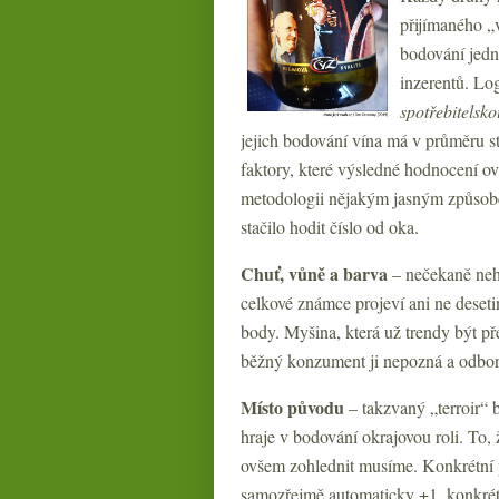
přijímaného „v
bodování jedn
inzerentů. Log
spotřebitelsk
jejich bodování vína má v průměru 
faktory, které výsledné hodnocení ov
metodologii nějakým jasným způsobe
stačilo hodit číslo od oka.
Chuť, vůně
a barva
– nečekaně nehra
celkové známce projeví ani ne desetin
body. Myšina, která už trendy být př
běžný konzument ji nepozná a odborn
Místo původu
– takzvaný „terroir“ 
hraje v bodování okrajovou roli. To,
ovšem zohlednit musíme. Konkrétní př
samozřejmě automaticky +1, konkré