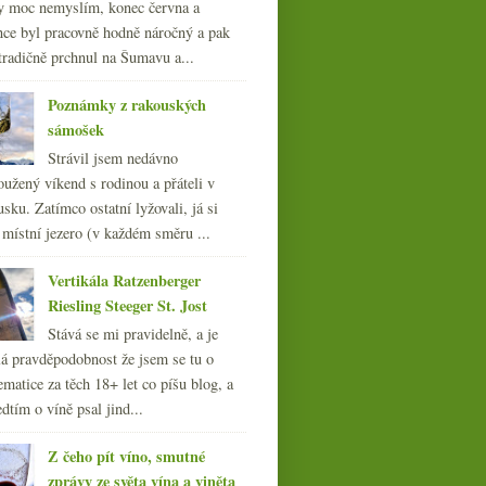
y moc nemyslím, konec června a
nce byl pracovně hodně náročný a pak
tradičně prchnul na Šumavu a...
Poznámky z rakouských
sámošek
Strávil jsem nedávno
oužený víkend s rodinou a přáteli v
sku. Zatímco ostatní lyžovali, já si
 místní jezero (v každém směru ...
Vertikála Ratzenberger
Riesling Steeger St. Jost
Stává se mi pravidelně, a je
á pravděpodobnost že jsem se tu o
ematice za těch 18+ let co píšu blog, a
dtím o víně psal jind...
Tolik medailí až oči
Z čeho pít víno, smutné
přecházejí
zprávy ze světa vína a viněta