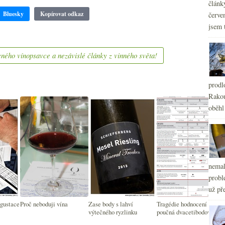
článk
Bluesky
Kopírovat odkaz
červe
jsem 
ného vínopsavce a nezávislé články z vinného světa!
prodl
Rakou
oběhl
nemal
probl
už pře
egustace
Proč neboduji vína
Zase body s lahví
Tragédie hodnocení a
výtečného ryzlinku
poučná dvacetibodová
tabulka