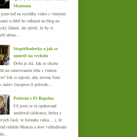
Moutonu
l jsem teď na sociálky video s vinnými
kami a chtěl ho odkázat na blog na
cký článek, ale zjistil, že by si
žil aktua...
Stopětibodovka a jak se
umístit na vrcholu
Doba je zlá. Jak se chcete
dit na saturovaném trhu s vinnou
ou? Jak si zajistit, aby zrovna Vaše
, název časopisu či průvodc...
Potěšení s El Rapolao
Už jsem se tu opakovaně
zmiňoval (dokonce, hrůza z
ových časů, ve formátu videa… ), že
ád odrůdu Mencía a dost vyhledávám
la...