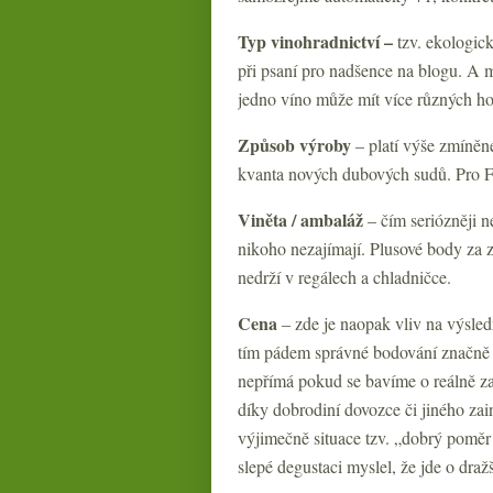
Typ vinohradnictví –
tzv. ekologic
při psaní pro nadšence na blogu. A
jedno víno může mít více různých h
Způsob výroby
– platí výše zmíněné
kvanta nových dubových sudů. Pro 
Viněta
/ ambaláž
– čím seriózněji n
nikoho nezajímají. Plusové body za 
nedrží v regálech a chladničce.
Cena
– zde je naopak vliv na výsled
tím pádem správné bodování značně k
nepřímá pokud se bavíme o reálně z
díky dobrodiní dovozce či jiného zai
výjimečně situace tzv. „dobrý poměr c
slepé degustaci myslel, že jde o draž