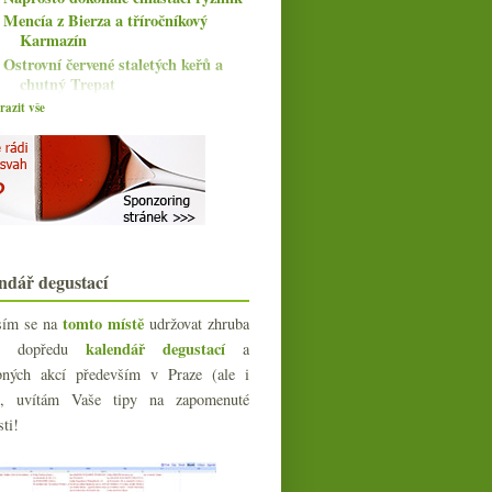
Mencía z Bierza a tříročníkový
Karmazín
Ostrovní červené staletých keřů a
chutný Trepat
Naturální Champagne a fascinující
azit vše
pivo
Bubliny v pokojové teplotě,
Champagne udržitelné, ...
Amforový cider s výhledem na moře
Za naturálnem do Dánska
Bubliny z Lanzarote a sada prosecca
Amforové Xarel·lo, cava z Riojy,
ndář degustací
Cabernet od Anakena
Krásný vyzrálý Morgon
tomto místě
sím se na
udržovat zhruba
Odprodej levných značek,
kalendář degustací
íc dopředu
a
podmořské zrání, Družstvo...
bných akcí především v Praze (ale i
Pijte Mencíu s Ultreia Saint Jacques
Třikrát německý Riesling
e), uvítám Vaše tipy na zapomenuté
Šumivé naturální Xarel·lo a Pinot od
sti!
Ráspiho
Starosvětská parádní Viura
Sluníčko ve sklence