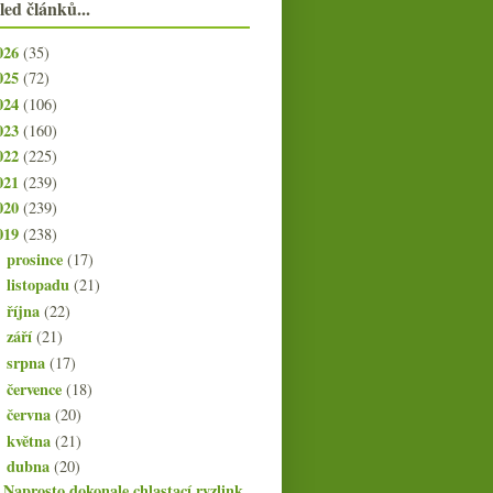
led článků...
026
(35)
025
(72)
024
(106)
023
(160)
022
(225)
021
(239)
020
(239)
019
(238)
prosince
(17)
►
listopadu
(21)
►
října
(22)
►
září
(21)
►
srpna
(17)
►
července
(18)
►
června
(20)
►
května
(21)
►
dubna
(20)
▼
Naprosto dokonale chlastací ryzlink