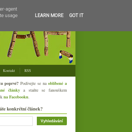
ser-agent
ate usage
LEARN MORE
GOT IT
Kontakt
RSS
tu poprvé?
oblíbené a
Podívejte se na
ané články
a staňte se fanouškem
na Facebooku
ek
.
áte konkrétní článek?