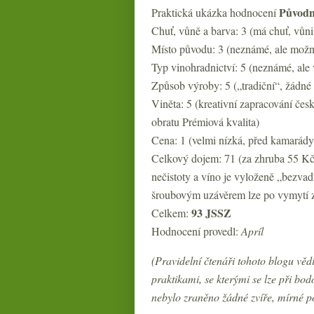
Původní
Praktická ukázka hodnocení
Chuť, vůně a barva: 3 (má chuť, vůni
Místo původu: 3 (neznámé, ale možná 
Typ vinohradnictví: 5 (neznámé, ale
Způsob výroby: 5 („tradiční“, žádné
Viněta: 5 (kreativní zapracování čes
obratu Prémiová kvalita)
Cena: 1 (velmi nízká, před kamarády 
Celkový dojem: 71 (za zhruba 55 Kč 
nečistoty a víno je vyloženě „bezvad
šroubovým uzávěrem lze po vymytí zn
93 JSSZ
Celkem:
Hodnocení provedl:
Apríl
(Pravidelní čtenáři tohoto blogu věd
praktikami, se kterými se lze při bo
nebylo zraněno žádné zvíře, mírné p