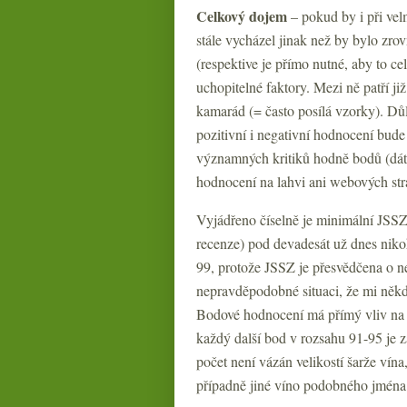
Celkový dojem
– pokud by i při ve
stále vycházel jinak než by bylo zro
(respektive je přímo nutné, aby to ce
uchopitelné faktory. Mezi ně patří již
kamarád (= často posílá vzorky). Důl
pozitivní i negativní hodnocení bude 
významných kritiků hodně bodů (dát
hodnocení na lahvi ani webových strá
Vyjádřeno číselně je minimální JSSZ
recenze) pod devadesát už dnes niko
99, protože JSSZ je přesvědčena o ne
nepravděpodobné situaci, že mi něk
Bodové hodnocení má přímý vliv na c
každý další bod v rozsahu 91-95 je 
počet není vázán velikostí šarže vína,
případně jiné víno podobného jména