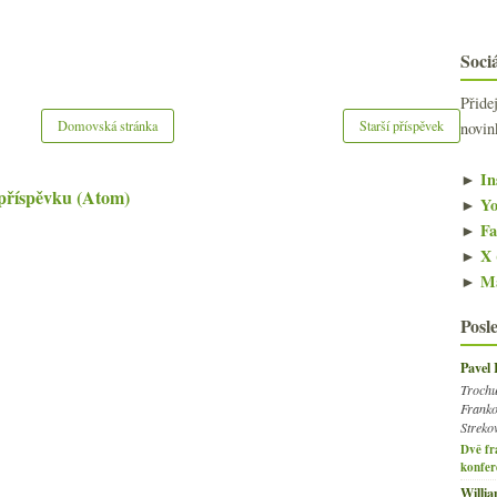
Sociá
Přide
Domovská stránka
Starší příspěvek
novin
►
In
příspěvku (Atom)
►
Yo
►
Fa
►
X 
►
Ma
Posl
Pavel
Trochu
Franko
Streko
Dvě fr
konfer
Willi