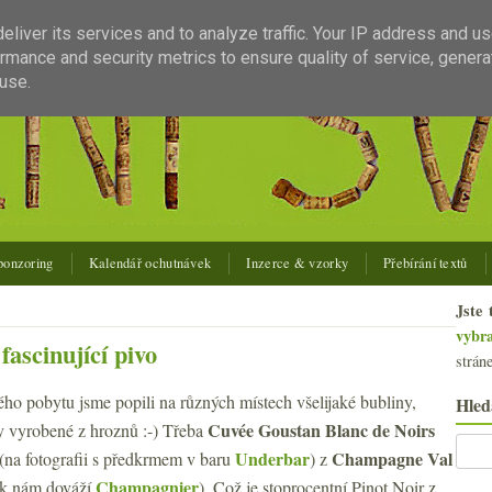
liver its services and to analyze traffic. Your IP address and u
rmance and security metrics to ensure quality of service, gener
use.
ponzoring
Kalendář ochutnávek
Inzerce & vzorky
Přebírání textů
Jste 
vybr
ascinující pivo
strán
o pobytu jsme popili na různých místech všelijaké bubliny,
Hled
Cuvée Goustan Blanc de Noirs
ty vyrobené z hroznů :-) Třeba
Underbar
Champagne Val
(na fotografii s předkrmem v baru
) z
Champagnier
 k nám dováží
). Což je stoprocentní Pinot Noir z