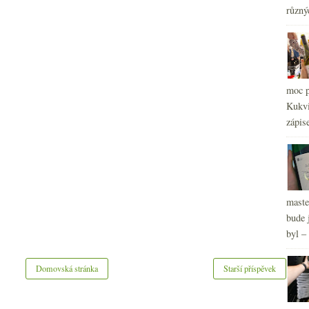
různý
2
►
moc p
Kukvi
zápis
maste
bude 
byl –
Domovská stránka
Starší příspěvek