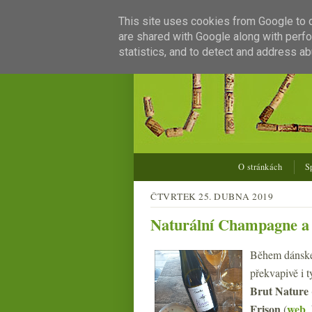
This site uses cookies from Google to de
are shared with Google along with perfo
statistics, and to detect and address ab
O stránkách
S
ČTVRTEK 25. DUBNA 2019
Naturální Champagne a f
Během dánskéh
překvapivě i 
Brut Nature
Frison
web
(
,