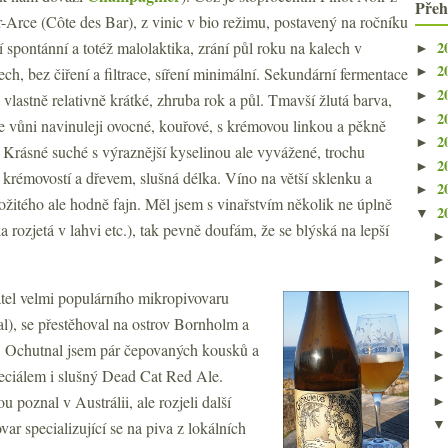
Přeh
r-Arce (Côte des Bar), z vinic v bio režimu, postavený na ročníku
2
spontánní a totéž malolaktika, zrání půl roku na kalech v
►
2
h, bez čiření a filtrace, síření minimální. Sekundární fermentace
►
2
►
i vlastně relativně krátké, zhruba rok a půl. Tmavší žlutá barva,
2
►
e vůni navinuleji ovocné, kouřové, s krémovou linkou a pěkně
2
►
Krásné suché s výraznější kyselinou ale vyvážené, trochu
2
►
 krémovostí a dřevem, slušná délka. Víno na větší sklenku a
2
►
ožitého ale hodně fajn. Měl jsem s vinařstvím několik ne úplně
2
▼
a rozjetá v lahvi etc.), tak pevně doufám, že se blýská na lepší
tel velmi populárního mikropivovaru
l), se přestěhoval na ostrov Bornholm a
e. Ochutnal jsem pár čepovaných kousků a
peciálem i slušný Dead Cat Red Ale.
 poznal v Austrálii, ale rozjeli další
var specializující se na piva z lokálních