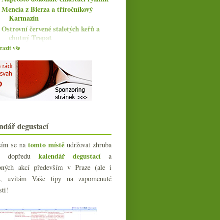
Mencía z Bierza a tříročníkový
Karmazín
Ostrovní červené staletých keřů a
chutný Trepat
Naturální Champagne a fascinující
azit vše
pivo
Bubliny v pokojové teplotě,
Champagne udržitelné, ...
Amforový cider s výhledem na moře
Za naturálnem do Dánska
Bubliny z Lanzarote a sada prosecca
Amforové Xarel·lo, cava z Riojy,
ndář degustací
Cabernet od Anakena
Krásný vyzrálý Morgon
tomto místě
sím se na
udržovat zhruba
Odprodej levných značek,
kalendář degustací
íc dopředu
a
podmořské zrání, Družstvo...
bných akcí především v Praze (ale i
Pijte Mencíu s Ultreia Saint Jacques
Třikrát německý Riesling
e), uvítám Vaše tipy na zapomenuté
Šumivé naturální Xarel·lo a Pinot od
sti!
Ráspiho
Starosvětská parádní Viura
Sluníčko ve sklence