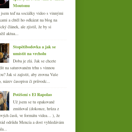
Moutonu
l jsem teď na sociálky video s vinnými
kami a chtěl ho odkázat na blog na
cký článek, ale zjistil, že by si
žil aktua...
Stopětibodovka a jak se
umístit na vrcholu
Doba je zlá. Jak se chcete
dit na saturovaném trhu s vinnou
ou? Jak si zajistit, aby zrovna Vaše
, název časopisu či průvodc...
Potěšení s El Rapolao
Už jsem se tu opakovaně
zmiňoval (dokonce, hrůza z
ových časů, ve formátu videa… ), že
ád odrůdu Mencía a dost vyhledávám
la...