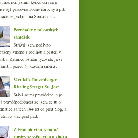
y moc nemyslím, konec června a
nce byl pracovně hodně náročný a pak
tradičně prchnul na Šumavu a...
Poznámky z rakouských
sámošek
Strávil jsem nedávno
oužený víkend s rodinou a přáteli v
sku. Zatímco ostatní lyžovali, já si
 místní jezero (v každém směru ...
Vertikála Ratzenberger
Riesling Steeger St. Jost
Stává se mi pravidelně, a je
á pravděpodobnost že jsem se tu o
ematice za těch 18+ let co píšu blog, a
dtím o víně psal jind...
Z čeho pít víno, smutné
zprávy ze světa vína a viněta