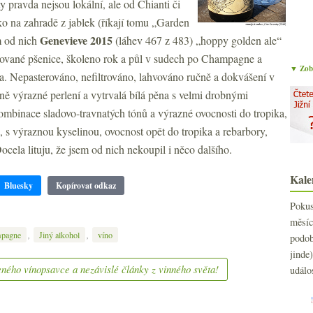
y pravda nejsou lokální, ale od Chianti či
ko na zahradě z jablek (říkají tomu „Garden
Genevieve 2015
m od nich
(láhev 467 z 483) „hoppy golden ale“
dované pšenice, školeno rok a půl v sudech po Champagne a
▼ Zobr
a. Nepasterováno, nefiltrováno, lahvováno ručně a dokvášení v
rně výrazné perlení a vytrvalá bílá pěna s velmi drobnými
ombinace sladovo-travnatých tónů a výrazné ovocnosti do tropika,
, s výraznou kyselinou, ovocnost opět do tropika a rebarbory,
Docela lituju, že jsem od nich nekoupil i něco dalšího.
Kale
Bluesky
Kopírovat odkaz
Poku
měs
,
,
pagne
Jiný alkohol
víno
podo
jind
ného vínopsavce a nezávislé články z vinného světa!
událo