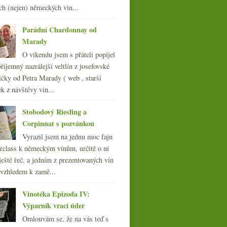
ch (nejen) německých vin...
007
(108)
Parádní Chardonnay od
Marady
O víkendu jsem s přáteli popíjel
říjemný nazrálejší veltlín z josefovské
čky od Petra Marady ( web , starší
ek z návštěvy vin...
Stobodový Riesling a
Corpinnat s pozvánkou
Vyrazil jsem na jednu moc fajn
rclass k německým vínům, určitě o ní
ještě řeč, a jedním z prezentovaných vín
 vzhledem k zamě...
Vinotéka Epizoda IV:
Výparník vrací úder
Omlouvám se, že na vás teď s