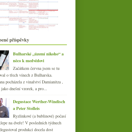
Bezva Mencía z Bierza
Fino Spritz a pětkrát bio cidre od
Klimenta
Admura, osobitá piemontská hračka
Jak boduji vína
března
(20)
bené příspěvky
►
února
(19)
►
ledna
(22)
►
Bulharské „území nikoho“ a
něco k medvědovi
018
(240)
017
(240)
Začátkem června jsem se tu
Velké nesířené
Champagne
016
(250)
val o třech vínech z Bulharska.
015
(251)
na pocházela z vinařství Damianitza ,
014
(254)
ě jako dnešní vzorek, a pro...
013
(249)
Degustace Werther-Windisch
012
(254)
a Peter Stolleis
011
(252)
Ryzlinkové (a bublinové) počasí
010
(249)
klepe na dveře! V posledních týdnech
009
(249)
degustoval produkci docela dost
008
(270)