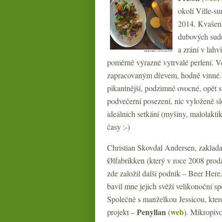
okolí Ville-su
2014. Kvašení 
dubových sudec
a zrání v lahv
poměrně výrazné vytrvalé perlení. V
zapracovaným dřevem, hodně vinné. 
pikantnější, podzimně ovocné, opět s
podvečerní posezení, nic vyloženě sl
ideálních setkání (myšiny, malolaktik
časy :-)
Christian Skovdal Andersen, zaklada
Ølfabrikken (který v roce 2008 proda
zde založil další podnik – Beer Her
bavil mne jejich svěží velikonoční s
Společně s manželkou Jessicou, kterou
Penyllan
web
projekt –
(
). Mikropivo