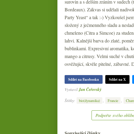
surovin a s delším zráním v sudech (t
Bordeaux). Zákvas si udělali nadivo
Party Yeast“ a tak :-) Vyzkoušel jse
složený z ječmenného sladu a nesla
chmeleno (Citra a Simcoe) za studen
lahvi. Kalnější barva do zlaté, pomě
bublinkami. Expresivní aromatika, k
mango a citrusy. Velmi suché v chuti
osvěžující, skvěle pitelné, zábavné. 
Sdílet na Facebooku
Sdílet na X
Vystavil
Jan Čeřovský
Štítky:
,
,
bio(dynamika)
Francie
Cham
Podpořte svého oblíbe
Související články