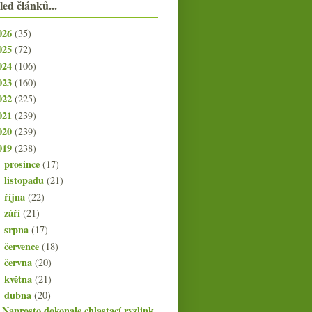
led článků...
026
(35)
025
(72)
024
(106)
023
(160)
022
(225)
021
(239)
020
(239)
019
(238)
prosince
(17)
►
listopadu
(21)
►
října
(22)
►
září
(21)
►
srpna
(17)
►
července
(18)
►
června
(20)
►
května
(21)
►
dubna
(20)
▼
Naprosto dokonale chlastací ryzlink