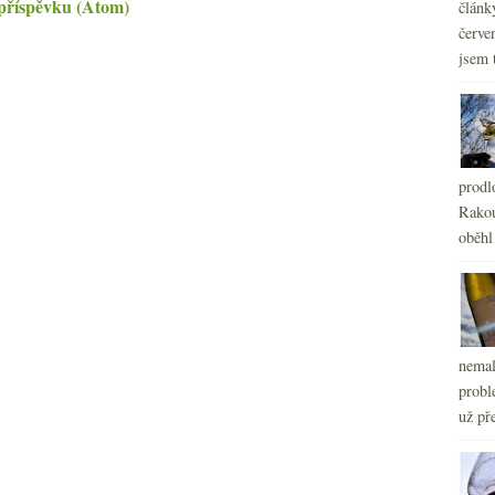
příspěvku (Atom)
článk
červe
jsem 
prodl
Rakou
oběhl
nemal
probl
už pře