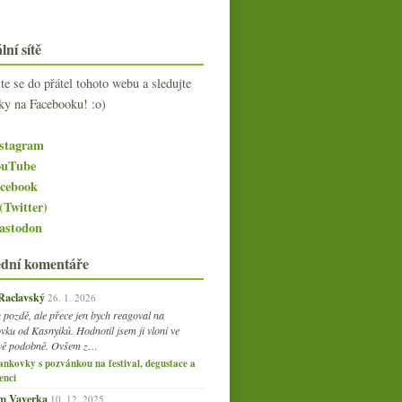
lní sítě
jte se do přátel tohoto webu a sledujte
ky na Facebooku! :o)
stagram
uTube
cebook
(Twitter)
stodon
ední komentáře
 Raclavský
26. 1. 2026
 pozdě, ale přece jen bych reagoval na
vku od Kasnyiků. Hodnotil jsem ji vloni ve
vě podobně. Ovšem z…
ankovky s pozvánkou na festival, degustace a
enci
am Vaverka
10. 12. 2025