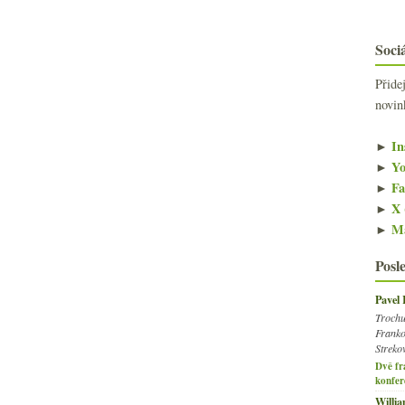
Sociá
Přide
novin
►
In
►
Yo
►
Fa
►
X 
►
Ma
Posl
Pavel
Trochu
Franko
Streko
Dvě fr
konfer
Willi