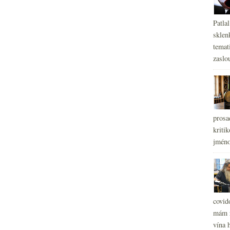
Patla
sklen
temati
zaslou
prosa
kritik
jméno
covid
mám r
vína h