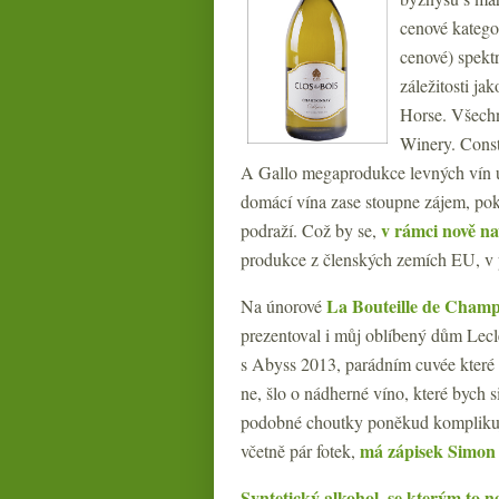
cenové kategor
cenové) spek
záležitosti j
Horse. Všechn
Winery. Const
A Gallo megaprodukce levných vín umí
domácí vína zase stoupne zájem, pok
v rámci nově n
podraží. Což by se,
produkce z členských zemích EU, v př
La Bouteille de Cham
Na únorové
prezentoval i můj oblíbený dům Lecl
s Abyss 2013, parádním cuvée které z
ne, šlo o nádherné víno, které bych 
podobné choutky poněkud komplikuje
má zápisek Simon
včetně pár fotek,
Syntetický alkohol, se kterým to 