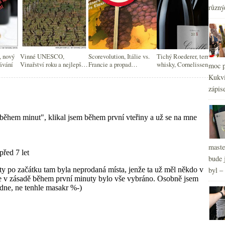
různý
2
►
, nový
Vinné UNESCO,
Scorevolution, Itálie vs.
Tichý Roederer, terroir
ávání
Vinařství roku a nejlepší
Francie a propad
whisky, Cornelissen síří a
moc p
víno ČR, Pinot Noir
konzumace, Bakala a
Vinařství roku
Kukvi
vtipně
vinařství, čajové espresso
zápis
maste
bude 
byl –