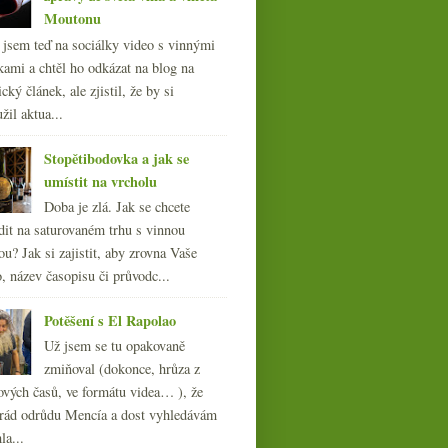
Moutonu
l jsem teď na sociálky video s vinnými
kami a chtěl ho odkázat na blog na
cký článek, ale zjistil, že by si
žil aktua...
Stopětibodovka a jak se
umístit na vrcholu
Doba je zlá. Jak se chcete
dit na saturovaném trhu s vinnou
ou? Jak si zajistit, aby zrovna Vaše
, název časopisu či průvodc...
Potěšení s El Rapolao
Už jsem se tu opakovaně
zmiňoval (dokonce, hrůza z
ových časů, ve formátu videa… ), že
ád odrůdu Mencía a dost vyhledávám
la...