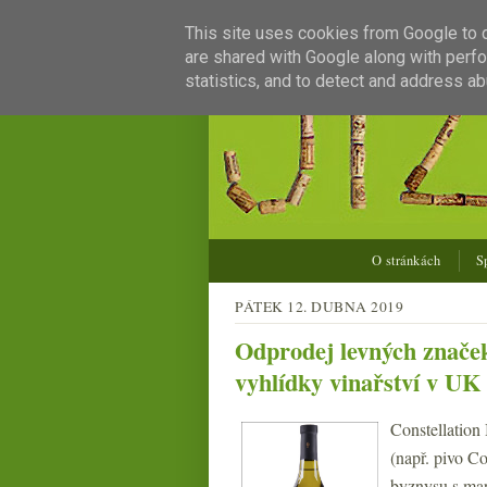
This site uses cookies from Google to de
are shared with Google along with perfo
statistics, and to detect and address ab
O stránkách
S
PÁTEK 12. DUBNA 2019
Odprodej levných značek
vyhlídky vinařství v UK
Constellation
(např. pivo Co
byznysu s mar