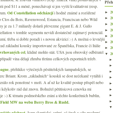
Přeh
ii pod $11 a méně, ponechávají si jen vyšší kvalitativní (resp.
2
Od Constellation odcházejí
►
trum.
i hodně známé a rozšířené
2
►
ako Clos du Bois, Ravenswood, Estancia, Franciscan nebo Wild
2
►
y je za 1.7 miliardy dolarů převezme gigant E. & J. Gallo
2
►
ellation v tomhle segmentu nevidí dostatečně zajímavý potenciál.
2
►
, třeba si dobře poradí i s novou akvizicí :-) A možná o levnější
2
►
ud základní kousky importované ze Španělska, Francie či Itálie
2
►
avrhovaných cel
, klidně mohlo stát. USA jsou obrovský odběratel
2
▼
ípadě vína dělají zhruba třetinu celkových exportních tržeb.
pagne
, přehlídce výtečných pěstitelských šampaňských, se
erc Briant. Krom „základních“ kousků se dost nečekaně vytáhli i
rálo rok ponořené v moři. A ať už ke kvalitě postup přispěl nebo
si kdykoliv rád dal znovu. Bohužel pětitisícová cenovka mi
 :-) K tématu podmořského zrání a těchto konkrétních bublin,
 Field MW na webu Berry Bros & Rudd.
nepůjde přehnat.
Jsem skeptický, velmi, ač jinak v sílu moderní