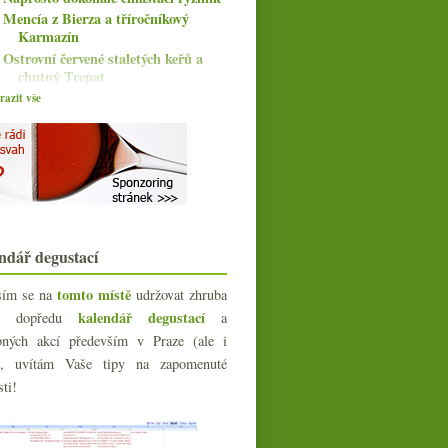
Mencía z Bierza a tříročníkový
Karmazín
Ostrovní červené staletých keřů a
chutný Trepat
Naturální Champagne a fascinující
azit vše
pivo
Bubliny v pokojové teplotě,
Champagne udržitelné, ...
Amforový cider s výhledem na moře
Za naturálnem do Dánska
Bubliny z Lanzarote a sada prosecca
Amforové Xarel·lo, cava z Riojy,
ndář degustací
Cabernet od Anakena
Krásný vyzrálý Morgon
tomto místě
sím se na
udržovat zhruba
Odprodej levných značek,
kalendář degustací
íc dopředu
a
podmořské zrání, Družstvo...
bných akcí především v Praze (ale i
Pijte Mencíu s Ultreia Saint Jacques
Třikrát německý Riesling
e), uvítám Vaše tipy na zapomenuté
Šumivé naturální Xarel·lo a Pinot od
sti!
Ráspiho
Starosvětská parádní Viura
Sluníčko ve sklence