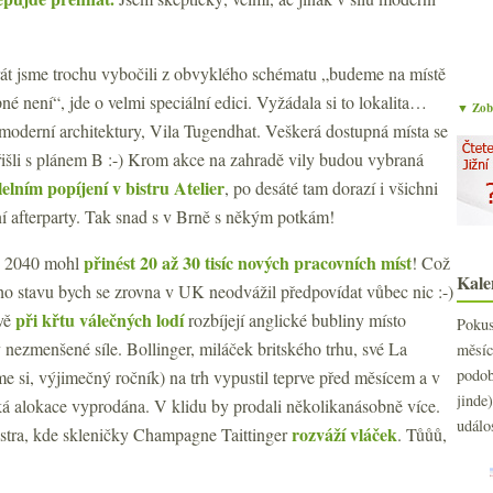
rát jsme trochu vybočili z obvyklého schématu „budeme na místě
pné není“, jde o velmi speciální edici. Vyžádala si to lokalita…
▼ Zobr
derní architektury, Vila Tugendhat. Veškerá dostupná místa se
išli s plánem B :-) Krom akce na zahradě vily budou vybraná
elním popíjení v bistru Atelier
, po desáté tam dorazí i všichni
lní afterparty. Tak snad s v Brně s někým potkám!
přinést 20 až 30 tisíc nových pracovních míst
ku 2040 mohl
! Což
Kale
ho stavu bych se zrovna v UK neodvážil předpovídat vůbec nic :-)
při křtu válečných lodí
ově
rozbíjejí anglické bubliny místo
Poku
 nezmenšené síle. Bollinger, miláček britského trhu, své La
měs
podo
e si, výjimečný ročník) na trh vypustil teprve před měsícem a v
jind
ská alokace vyprodána. V klidu by prodali několikanásobně více.
událo
rozváží vláček
bistra, kde skleničky Champagne Taittinger
. Tůůů,