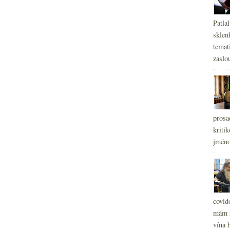
Patla
sklen
temati
zaslou
prosa
kritik
jméno
covid
mám r
vína h