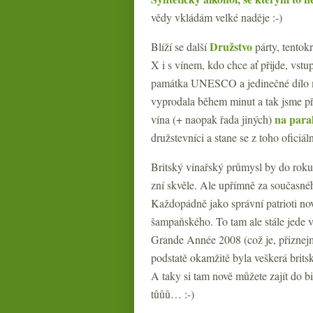
vědy vkládám velké naděje :-)
Družstvo
Blíží se další
párty, tentok
X i s vínem, kdo chce ať přijde, vstu
památka UNESCO a jedinečné dílo mo
vyprodala během minut a tak jsme př
na paral
vína (+ naopak řada jiných)
družstevníci a stane se z toho oficiá
Britský vinařský průmysl by do ro
zní skvěle. Ale upřímně za současné
Každopádně jako správní patrioti n
šampaňského. To tam ale stále jede v
Grande Année 2008 (což je, přiznejm
podstatě okamžitě byla veškerá brit
A taky si tam nově můžete zajít do 
tůůů… :-)