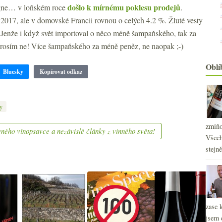
došlo k mírnému poklesu prodejů
ne… v loňském roce
.
 2017, ale v domovské Francii rovnou o celých 4.2 %. Žluté vesty
. Jenže i když svět importoval o něco méně šampaňského, tak za
y prosím ne! Více šampaňského za méně peněz, ne naopak ;-)
Oblí
Bluesky
Kopírovat odkaz
2
►
y
2
►
2
zmiňo
►
ného vínopsavce a nezávislé články z vinného světa!
2
Všech
►
2
stejn
►
2
►
2
►
2
►
2
►
zase 
2
►
jsem 
2
►