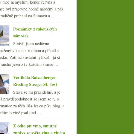
y moc nemyslím, konec června a
nce byl pracovně hodně náročný a pak
tradičně prchnul na Šumavu a...
Poznámky z rakouských
sámošek
Strávil jsem nedávno
oužený víkend s rodinou a přáteli v
sku. Zatímco ostatní lyžovali, já si
 místní jezero (v každém směru ...
Vertikála Ratzenberger
Riesling Steeger St. Jost
Stává se mi pravidelně, a je
á pravděpodobnost že jsem se tu o
ematice za těch 18+ let co píšu blog, a
dtím o víně psal jind...
Z čeho pít víno, smutné
zprávy ze světa vína a viněta