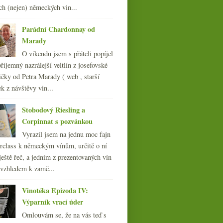
ch (nejen) německých vin...
007
(108)
Parádní Chardonnay od
Marady
O víkendu jsem s přáteli popíjel
Vinařství roku, daň,
biobludný balvan,
říjemný nazrálejší veltlín z josefovské
vesmírná whisky Ardbeg
čky od Petra Marady ( web , starší
ek z návštěvy vin...
Stobodový Riesling a
Corpinnat s pozvánkou
Vyrazil jsem na jednu moc fajn
rclass k německým vínům, určitě o ní
ještě řeč, a jedním z prezentovaných vín
 vzhledem k zamě...
Vinotéka Epizoda IV:
Výparník vrací úder
Omlouvám se, že na vás teď s