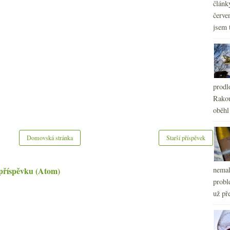
článk
červe
jsem 
prodl
Rakou
oběhl
Domovská stránka
Starší příspěvek
příspěvku (Atom)
nemal
probl
už pře