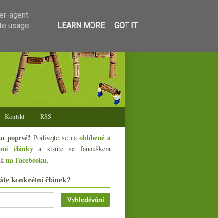
ser-agent
ate usage
LEARN MORE
GOT IT
Kontakt
RSS
tu poprvé?
oblíbené a
Podívejte se na
ané články
a staňte se fanouškem
na Facebooku
ek
.
áte konkrétní článek?