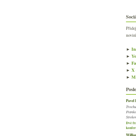
Sociá
Přide
novin
►
In
►
Yo
►
Fa
►
X 
►
Ma
Posl
Pavel
Trochu
Franko
Streko
Dvě fr
konfer
Willi