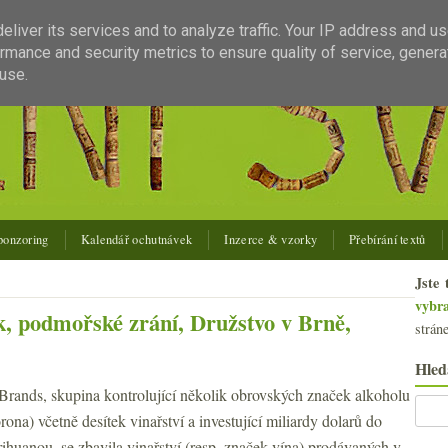
liver its services and to analyze traffic. Your IP address and u
rmance and security metrics to ensure quality of service, gener
use.
ponzoring
Kalendář ochutnávek
Inzerce & vzorky
Přebírání textů
Jste 
vybr
, podmořské zrání, Družstvo v Brně,
strán
Hled
 Brands, skupina kontrolující několik obrovských značek alkoholu
rona) včetně desítek vinařství a investující miliardy dolarů do
ihuanou, se zbavila vinařství (resp. značek vína) prodávaných v