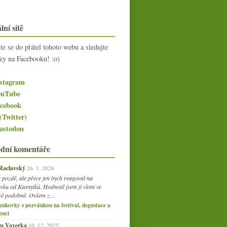
lní sítě
jte se do přátel tohoto webu a sledujte
ky na Facebooku! :o)
stagram
uTube
cebook
(Twitter)
stodon
ední komentáře
 Raclavský
26. 1. 2026
 pozdě, ale přece jen bych reagoval na
vku od Kasnyiků. Hodnotil jsem ji vloni ve
vě podobně. Ovšem z…
ankovky s pozvánkou na festival, degustace a
enci
am Vaverka
10. 12. 2025