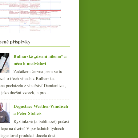
Bezva Mencía z Bierza
Fino Spritz a pětkrát bio cidre od
Klimenta
Admura, osobitá piemontská hračka
Jak boduji vína
března
(20)
bené příspěvky
►
února
(19)
►
ledna
(22)
►
Bulharské „území nikoho“ a
něco k medvědovi
018
(240)
017
(240)
Začátkem června jsem se tu
016
(250)
val o třech vínech z Bulharska.
015
(251)
na pocházela z vinařství Damianitza ,
014
(254)
ě jako dnešní vzorek, a pro...
013
(249)
Degustace Werther-Windisch
012
(254)
a Peter Stolleis
011
(252)
Ryzlinkové (a bublinové) počasí
010
(249)
klepe na dveře! V posledních týdnech
009
(249)
degustoval produkci docela dost
008
(270)