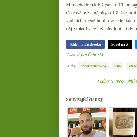
Mimochodem když jsme u Champag
Celosvětově o nějakých 1.8 % oproti
v ulicích, méně bublin ve sklenkách
něj zaplatil více než předloni. Tud
Sdílet na Facebooku
Sdílet na X
Vystavil
Jan Čeřovský
Štítky:
,
,
doporučené weby
víno
zpráv
Podpořte svého oblíbe
Související články