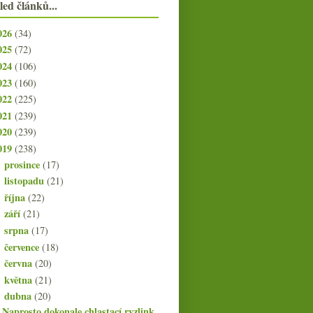
led článků...
026
(34)
025
(72)
024
(106)
023
(160)
022
(225)
021
(239)
020
(239)
019
(238)
prosince
(17)
►
listopadu
(21)
►
října
(22)
►
září
(21)
►
srpna
(17)
►
července
(18)
►
června
(20)
►
května
(21)
►
dubna
(20)
▼
Naprosto dokonale chlastací ryzlink