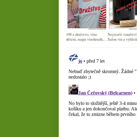
108 a družstvo, víno
Nejstarší vinařství
dětem, mapa vinohradů,
Salon vín a vyhled
seriál o vinných
podvodech