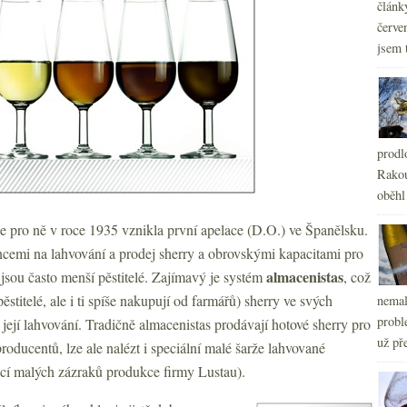
článk
červe
jsem 
prodl
Rakou
oběhl
že pro ně v roce 1935 vznikla první apelace (D.O.) ve Španělsku.
cencemi na lahvování a prodej sherry a obrovskými kapacitami pro
almacenistas
a jsou často menší pěstitelé. Zajímavý je systém
, což
ěstitelé, ale i ti spíše nakupují od farmářů) sherry ve svých
nemal
probl
a její lahvování. Tradičně almacenistas prodávají hotové sherry pro
už pře
ducentů, lze ale nalézt i speciální malé šarže lahvované
icí malých zázraků produkce firmy Lustau).