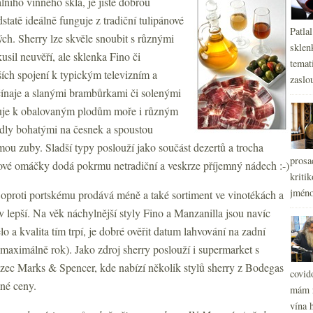
álního vinného skla, je jistě dobrou
dstatě ideálně funguje z tradiční tulipánové
Patla
ch. Sherry lze skvěle snoubit s různými
sklen
usil neuvěří, ale sklenka Fino či
temati
ších spojení k typickým televizním a
zaslou
ínaje a slanými brambůrkami či solenými
guje k obalovaným plodům moře i různým
ídly bohatými na česnek a spoustou
lámou zuby. Sladší typy poslouží jako součást dezertů a trocha
prosa
ové omáčky dodá pokrmu netradiční a veskrze příjemný nádech :-)
kritik
jméno
y oproti portskému prodává méně a také sortiment ve vinotékách a
av lepší. Na věk náchylnější styly Fino a Manzanilla jsou navíc
lo a kvalita tím trpí, je dobré ověřit datum lahvování na zadní
, maximálně rok). Jako zdroj sherry poslouží i supermarket s
ězec Marks & Spencer, kde nabízí několik stylů sherry z Bodegas
covid
né ceny.
mám r
vína h