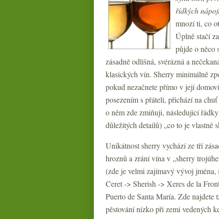
řídkých nápoj
mnozí ti, co o
Úplně stačí za
půjde o něco 
zásadně odlišná, svérázná a nečekan
klasických vín. Sherry minimálně zpo
pokud nezačnete přímo v její domovin
posezením s přáteli, přichází na chuť
o něm zde zmiňuji, následující řádk
důležitých detailů) „co to je vlastně
Unikátnost sherry vychází ze tří zás
hroznů a zrání vína v „sherry trojú
(zde je velmi zajímavý vývoj jména, i
Ceret -> Sherish -> Xeres de la Fron
Puerto de Santa María. Zde najdete t
pěstování nízko při zemi vedených 