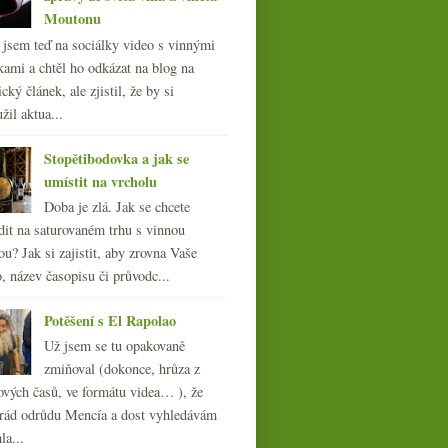
Moutonu
l jsem teď na sociálky video s vinnými
kami a chtěl ho odkázat na blog na
cký článek, ale zjistil, že by si
žil aktua...
Stopětibodovka a jak se
umístit na vrcholu
Doba je zlá. Jak se chcete
dit na saturovaném trhu s vinnou
ou? Jak si zajistit, aby zrovna Vaše
, název časopisu či průvodc...
Potěšení s El Rapolao
Už jsem se tu opakovaně
zmiňoval (dokonce, hrůza z
ových časů, ve formátu videa… ), že
ád odrůdu Mencía a dost vyhledávám
la...