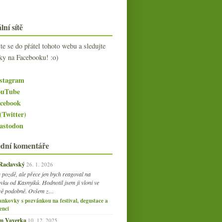
lní sítě
jte se do přátel tohoto webu a sledujte
ky na Facebooku! :o)
stagram
uTube
cebook
(Twitter)
stodon
ední komentáře
 Raclavský
26. 1. 2026
 pozdě, ale přece jen bych reagoval na
vku od Kasnyiků. Hodnotil jsem ji vloni ve
vě podobně. Ovšem z…
ankovky s pozvánkou na festival, degustace a
enci
am Vaverka
10. 12. 2025