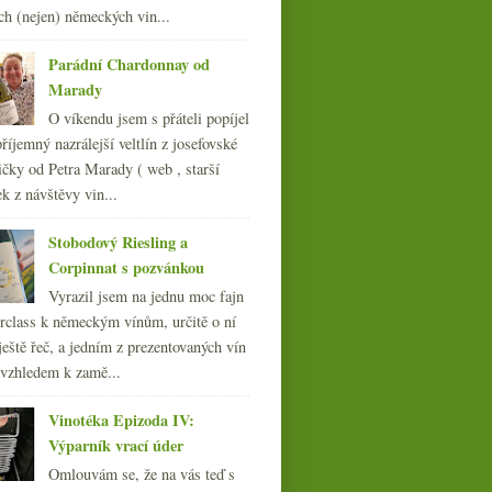
ch (nejen) německých vin...
ledna
(23)
►
011
(252)
Parádní Chardonnay od
010
(249)
Marady
009
(249)
O víkendu jsem s přáteli popíjel
008
(270)
říjemný nazrálejší veltlín z josefovské
007
(108)
čky od Petra Marady ( web , starší
ek z návštěvy vin...
Stobodový Riesling a
Corpinnat s pozvánkou
Vyrazil jsem na jednu moc fajn
rclass k německým vínům, určitě o ní
ještě řeč, a jedním z prezentovaných vín
 vzhledem k zamě...
Vinotéka Epizoda IV:
Výparník vrací úder
Omlouvám se, že na vás teď s