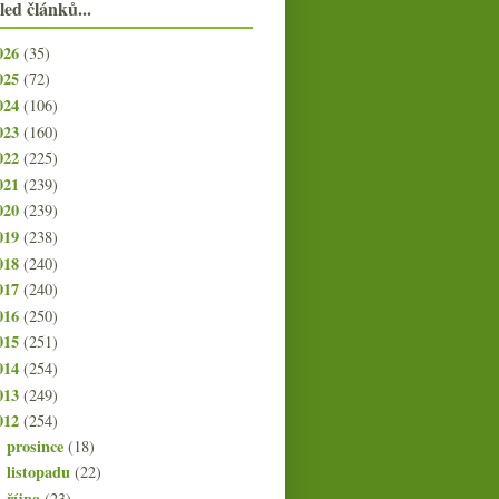
led článků...
026
(35)
025
(72)
024
(106)
023
(160)
022
(225)
021
(239)
020
(239)
019
(238)
018
(240)
017
(240)
016
(250)
015
(251)
014
(254)
013
(249)
012
(254)
prosince
(18)
►
listopadu
(22)
►
října
(23)
►