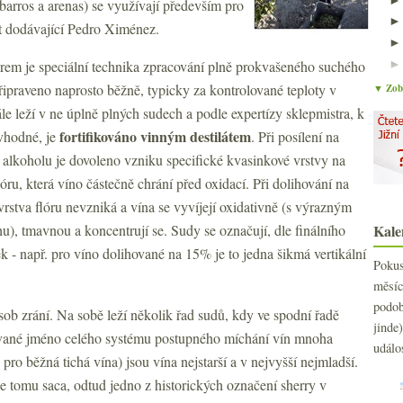
barros a arenas) se využívají především pro
st dodávající Pedro Ximénez.
em je speciální technika zpracování plně prokvašeného suchého
řipraveno naprosto běžně, typicky za kontrolované teploty v
▼ Zobr
le leží v ne úplně plných sudech a podle expertízy sklepmistra, k
fortifikováno vinným destilátem
vhodné, je
. Při posílení na
 alkoholu je dovoleno vzniku specifické kvasinkové vrstvy na
flóru, která víno částečně chrání před oxidací. Při dolihování na
rstva flóru nevzniká a vína se vyvíjejí oxidativně (s výrazným
u), tmavnou a koncentrují se. Sudy se označují, dle finálního
Kale
 - např. pro víno dolihované na 15% je to jedna šikmá vertikální
Poku
měs
podo
sob zrání. Na sobě leží několik řad sudů, kdy ve spodní řadě
jind
ívané jméno celého systému postupného míchání vín mnoha
událo
pro běžná tichá vína) jsou vína nejstarší a v nejvyšší nejmladší.
se tomu saca, odtud jedno z historických označení sherry v