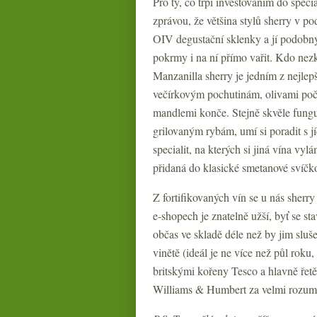
Pro ty, co trpí investováním do speci
zprávou, že většina stylů sherry v po
OIV degustační sklenky a jí podobný
pokrmy i na ní přímo vařit. Kdo nezk
Manzanilla sherry je jedním z nejlep
večírkovým pochutinám, olivami poč
mandlemi konče. Stejně skvěle fun
grilovaným rybám, umí si poradit s j
specialit, na kterých si jiná vína vy
přidaná do klasické smetanové svíčk
Z fortifikovaných vín se u nás sherr
e-shopech je znatelně užší, byť se st
občas ve skladě déle než by jim sluše
vinětě (ideál je ne více než půl roku
britskými kořeny Tesco a hlavně řet
Williams & Humbert za velmi rozum