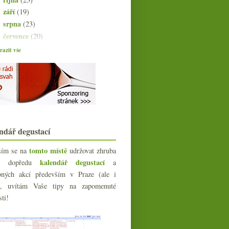
září
(19)
►
srpna
(23)
►
července
(20)
►
června
(21)
►
azit vše
května
(21)
►
dubna
(20)
►
března
(23)
►
února
(21)
▼
Kutnohorský ryzlink po několika
letech
Vlašák od Skoffa a veltlín od
ndář degustací
Neustiftera
Sherry aneb rychlý úvod k jedněm z
tomto místě
sím se na
udržovat zhruba
nejzajímavějšíc...
kalendář degustací
íc dopředu
a
Výsledky ankety „Jíte ryby?“
bných akcí především v Praze (ale i
Designová biodynamika Matsu El
e), uvítám Vaše tipy na zapomenuté
Recio
sti!
Kupujte svá oblíbená vína
O sladkém nad tokajským
szamorodni