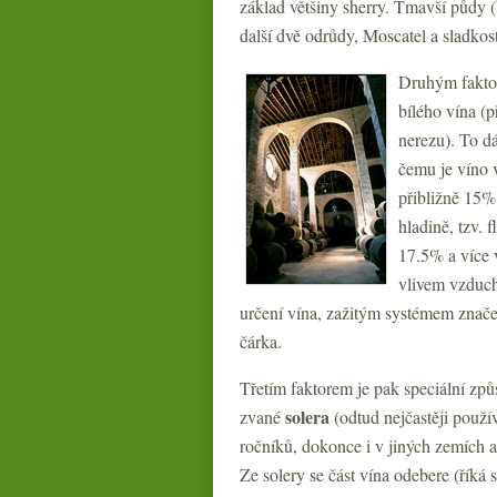
základ většiny sherry. Tmavší půdy (
další dvě odrůdy, Moscatel a sladko
Druhým faktor
bílého vína (p
nerezu). To dá
čemu je víno 
přibližně 15%
hladině, tzv. 
17.5% a více v
vlivem vzduch
určení vína, zažitým systémem značek
čárka.
Třetím faktorem je pak speciální způ
solera
zvané
(odtud nejčastěji použ
ročníků, dokonce i v jiných zemích a 
Ze solery se část vína odebere (říká 