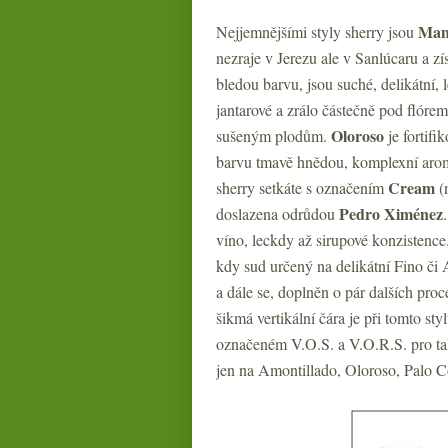
Man
Nejjemnějšími styly sherry jsou
nezraje v Jerezu ale v Sanlúcaru a z
bledou barvu, jsou suché, delikátní,
jantarové a zrálo částečně pod flórem
Oloroso
sušeným plodům.
je fortif
barvu tmavě hnědou, komplexní aroma
Cream
sherry setkáte s označením
(
Pedro Ximénez
doslazena odrůdou
víno, leckdy až sirupové konzistence.
kdy sud určený na delikátní Fino či
a dále se, doplněn o pár dalších pro
šikmá vertikální čára je při tomto sty
označeném V.O.S. a V.O.R.S. pro tak
jen na Amontillado, Oloroso, Palo 