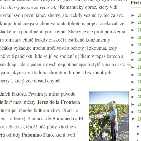
Přeh
ů a sherry jenom se věnovat.
“ Romantický obraz, který vidí
2
tevírají svou první láhev sherry, ale leckdy vezme rychle za své.
►
2
koupit tradičnější suchou variantu tohoto nápoje a očekávat, že
►
2
►
sladkého a podobného portskému. Sherry je ale proti portskému
2
►
á aromata a chutě leckdy zaskočí i ostřílené konzumenty
2
►
čátku vyžaduje trochu trpělivosti a ochoty ji zkoumat, tedy
2
►
ě ve Španělsku, kde se jí, ve spojení s jídlem v tapas barech a
2
►
 snadněji. Jde o jeden z mých nejoblíbenějších stylů vína a často se
2
►
y jsou jakýmsi základním shrnutím (hrubě a bez mnohých
2
►
 sherry“, který zde dosud chyběl.
2
►
2
►
adních faktorů. Prvním je místo původu
2
►
Jerez de la Frontera
helníku“ mezi městy
2
►
lustrující mnohé kulturní vlivy: Xera ->
2
►
tera -> Jerez), Sanlúcar de Barrameda a El
2
▼
zv. albarizas, téměř bílé půdy vhodné k
Palomino Fino
keřů odrůdy
, která tvoří