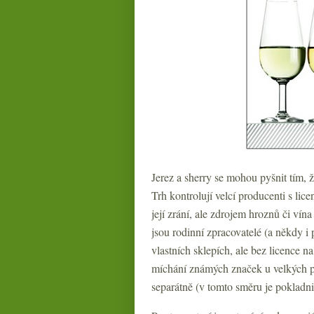
Jerez a sherry se mohou pyšnit tím, 
Trh kontrolují velcí producenti s li
její zrání, ale zdrojem hroznů či vín
jsou rodinní zpracovatelé (a někdy i p
vlastních sklepích, ale bez licence n
míchání známých značek u velkých pro
separátně (v tomto směru je pokladn