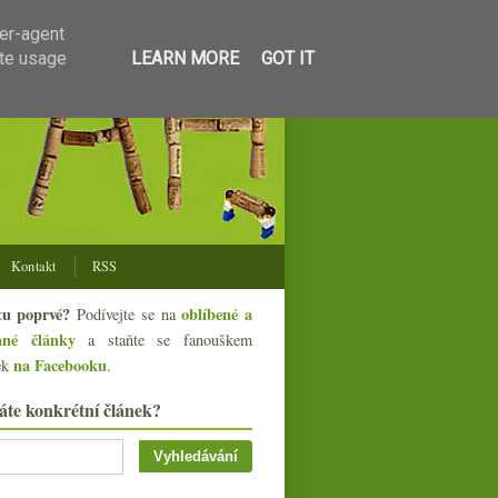
ser-agent
ate usage
LEARN MORE
GOT IT
Kontakt
RSS
tu poprvé?
oblíbené a
Podívejte se na
ané články
a staňte se fanouškem
na Facebooku
ek
.
áte konkrétní článek?