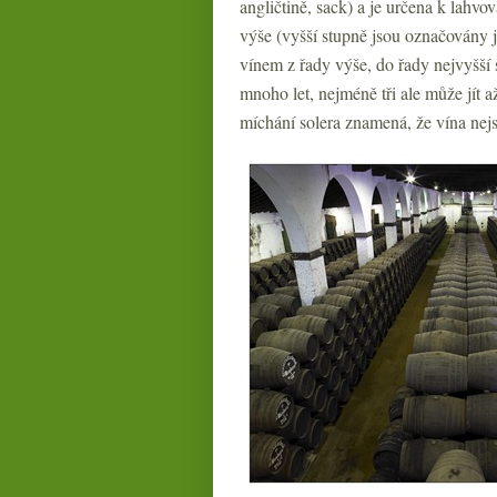
angličtině, sack) a je určena k lahv
výše (vyšší stupně jsou označovány j
vínem z řady výše, do řady nejvyšší 
mnoho let, nejméně tři ale může jít 
míchání solera znamená, že vína nejso