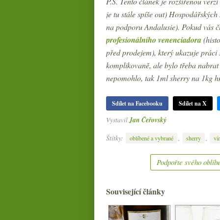
P.S. Tento článek je rozšířenou verz
je tu stále spíše out) Hospodářských 
na podporu Andalusie). Pokud vás čl
profesionálního venenciadora
(hist
před prodejem), který ukazuje práci
komplikovaně, ale bylo třeba nabrat 
nepomohlo, tak 1ml sherry na 1kg hmo
Sdílet na Facebooku
Sdílet na X
Vystavil
Jan Čeřovský
Štítky:
,
,
oblíbené a vybrané
sherry
ví
Podpořte svého oblíbe
Související články