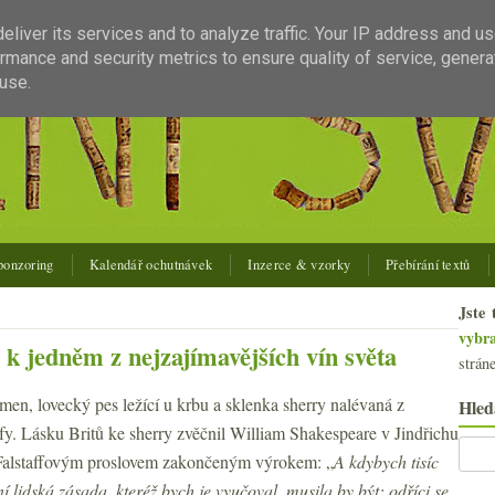
liver its services and to analyze traffic. Your IP address and u
rmance and security metrics to ensure quality of service, gener
use.
ponzoring
Kalendář ochutnávek
Inzerce & vzorky
Přebírání textů
Jste 
vybr
 k jedněm z nejzajímavějších vín světa
strán
men, lovecký pes ležící u krbu a sklenka sherry nalévaná z
Hled
fy. Lásku Britů ke sherry zvěčnil William Shakespeare v Jindřichu
Falstaffovým proslovem zakončeným výrokem: „
A kdybych tisíc
í lidská zásada, kteréž bych je vyučoval, musila by být: odříci se