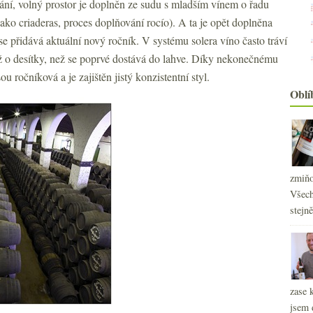
ování, volný prostor je doplněn ze sudu s mladším vínem o řadu
ako criaderas, proces doplňování rocío). A ta je opět doplněna
se přidává aktuální nový ročník. V systému solera víno často tráví
až o desítky, než se poprvé dostává do lahve. Díky nekonečnému
u ročníková a je zajištěn jistý konzistentní styl.
Oblí
zmiňo
Všech
stejn
zase 
jsem 