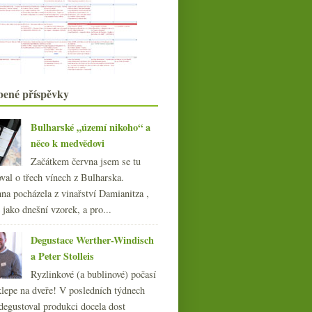
Pivní odbočka – Strahov, Broumy a
Kelheim
Burgundsko ukazující zadnici
Videorecenze ryzlinku od
Michlovského
Pár českých a moravských bílých při
pojídání ryb
bené příspěvky
Salon vín 2012 aneb Cabernet
vládne všem
Bulharské „území nikoho“ a
Plastový sud barrique, daň
odmítaná, vinice na Špi...
něco k medvědovi
Výsledky ankety „Co vaše jaterní
Začátkem června jsem se tu
testy?“
val o třech vínech z Bulharska.
Nejen vavřinec od Heidi Schröck
na pocházela z vinařství Damianitza ,
Jihozápad Francie nejen s
Montusem
ě jako dnešní vzorek, a pro...
Pinot z Čech, Zweigelt z Itálie
Degustace Werther-Windisch
Divoké komentáře odjinud a
otevřený dopis k součas...
a Peter Stolleis
Sushi víno & daňovíno
Ryzlinkové (a bublinové) počasí
Italská degustace „dovážet a kolik
klepe na dveře! V posledních týdnech
dáte?“
degustoval produkci docela dost
Bojujeme proti zimě – 3x sherry