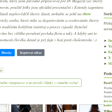
í textu, který jsem původně připravoval pro IN Magazín (ač sherry
novin, použité fotky jsou oficiální prezentační z Extendy (agentura
Sociá
ánek nepřesvědčil sherry zkusit, mrkněte se ještě na
show
oricky osoba, která stála za degustováním a oceňováním sherry
Přide
 s tradičním koštýřem (nástroj a proces vypadá zbytečně
novin
víno bez většího porušení povlaku floru a tak). A kdyby ani to
tnosti člověka denně je prý fajn v boji proti cholesterolu :-)
►
In
►
Yo
►
Fa
Bluesky
Kopírovat odkaz
►
X 
►
Ma
no
Posl
ného vínopsavce a nezávislé články z vinného světa!
Pavel
Trochu
Franko
Streko
Dvě fr
konfer
Willi