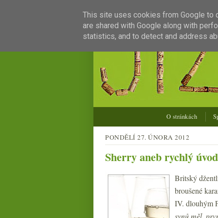
This site uses cookies from Google to de
are shared with Google along with perfo
statistics, and to detect and address ab
O stránkách
S
PONDĚLÍ 27. ÚNORA 2012
Sherry aneb rychlý úvod
Britský džentl
broušené kara
IV. dlouhým 
synů měl, prvn