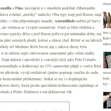
různý
zanilla
Fino
a
, navzájem si v mnohém podobné (Manzanilla
2
►
ískává zvláštní „mořský“ nádech). Oba typy zrají pod flórem, mají
2
►
Amontillado
 lehké, s vůní připomínající mandle.
nabírá již barvy
2
►
, ale většinou se vyvíjelo oxidativně. Vůně se blíží oříškům a
2
►
moc p
ikováno typicky dříve a pod flórem pobývá jen minimální dobu, má
2
►
Kukvi
 plné sušených plodů, koření a silnou chuť. Běžně se na lahvích
zápis
někdy též Medium, Rich Sweet atp.), taková sherry byla
. A tu můžete najít i lahvovanou samostatně jako velmi sladké
 Najít můžete i specifické a vzácnější styly jako Palo Cortado,
 Amontillado a dolihovaný na 15% samovolně přijde o vrstvu flóru
cent alkoholu, vyvíjí oxidativně (jméno popisuje značku do sudu,
maste
bude 
lu horizontálně přeškrtnuta). Setkat se lze i s doplňujícím
byl –
ovou sherry, která prošla speciálním hodnocením (uplatňuje se
Cortado a Pedro Ximénez) a má deklarován věk.