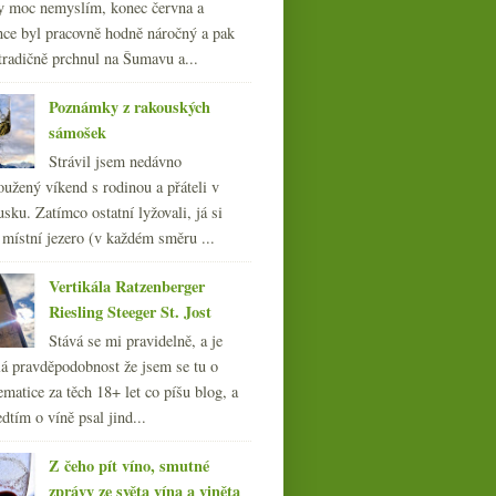
y moc nemyslím, konec června a
nce byl pracovně hodně náročný a pak
tradičně prchnul na Šumavu a...
Poznámky z rakouských
sámošek
Strávil jsem nedávno
oužený víkend s rodinou a přáteli v
sku. Zatímco ostatní lyžovali, já si
 místní jezero (v každém směru ...
Vertikála Ratzenberger
Riesling Steeger St. Jost
Stává se mi pravidelně, a je
á pravděpodobnost že jsem se tu o
ematice za těch 18+ let co píšu blog, a
dtím o víně psal jind...
Z čeho pít víno, smutné
zprávy ze světa vína a viněta