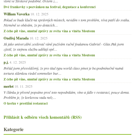
vloni ve Strekově podobně. Ovšem z…
Dvě frankovky s pozvánkou na festival, degustace a konferenci
William Vaverka
10. 12. 2025
Pokud se bude klučit na správných místech, nevidím v tom problém, réva patří do svahu.
Nicméně se obávám, že po dotacích…
Z čeho pít víno, smutné zprávy ze světa vína a viněta Moutonu
Ondřej Marada
10. 12. 2025
Já jako univerzální zesilovač vůně pužívám ručně foukanou Gabriel - Glas.Pak jsem
zjistil, že stejnou službu udělají opě…
Z čeho pít víno, smutné zprávy ze světa vína a viněta Moutonu
p.j.
4. 12. 2025
Pořád jsem přesvědčený, že pro titul typu world class pinot je bezpodmínečně nutná
tortura sklenkou riedel sommelier bur…
Z čeho pít víno, smutné zprávy ze světa vína a viněta Moutonu
merlot
10. 11. 2025
V článku je přesně popsáno proč toto nepodnikám, víno a jídlo v restaraci, pouze doma.
Problém je, že korkovou vadu nelz…
O korku v prestižní restauraci
Přihlásit k odběru všech komentářů (RSS)
Kategorie