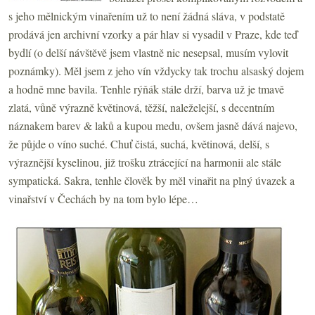
s jeho mělnickým vinařením už to není žádná sláva, v podstatě
prodává jen archivní vzorky a pár hlav si vysadil v Praze, kde teď
bydlí (o delší návštěvě jsem vlastně nic nesepsal, musím vylovit
poznámky). Měl jsem z jeho vín vždycky tak trochu alsaský dojem
a hodně mne bavila. Tenhle rýňák stále drží, barva už je tmavě
zlatá, vůně výrazně květinová, těžší, naleželejší, s decentním
náznakem barev & laků a kupou medu, ovšem jasně dává najevo,
že půjde o víno suché. Chuť čistá, suchá, květinová, delší, s
výraznější kyselinou, již trošku ztrácející na harmonii ale stále
sympatická. Sakra, tenhle člověk by měl vinařit na plný úvazek a
vinařství v Čechách by na tom bylo lépe…