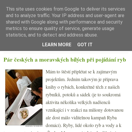
This site uses cookies from Google to deliver its services
and to analyze traffic. Your IP address and user-agent are
shared with Google along with performance and security
metrics to ensure quality of service, generate usage
statistics, and to detect and address abuse.
☰ Menu
LEARN MORE
GOT IT
STŘEDA 15. ÚNORA 2012
Pár českých a moravských bílých při pojídání ryb
Mám to štěstí připlétat se k zajímavým
projektům. Jedním takovým je příprava
knihy o rybách, konkrétně těch z našich
rybníků, potoků a sádek (je to soukromá
aktivita několika velkých nadšenců
vznikající i v reakci na miliony dotovanou
ale dost málo viditelnou kampaň Ryba
domácí). Ryby, lidé okolo ryb a vody a k