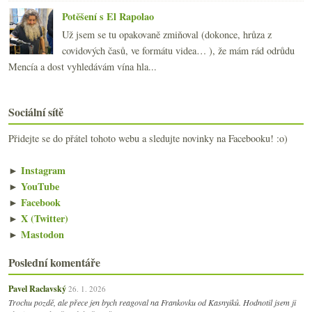
Potěšení s El Rapolao
Už jsem se tu opakovaně zmiňoval (dokonce, hrůza z
covidových časů, ve formátu videa… ), že mám rád odrůdu
Mencía a dost vyhledávám vína hla...
Sociální sítě
Přidejte se do přátel tohoto webu a sledujte novinky na Facebooku! :o)
►
Instagram
►
YouTube
►
Facebook
►
X (Twitter)
►
Mastodon
Poslední komentáře
Pavel Raclavský
26. 1. 2026
Trochu pozdě, ale přece jen bych reagoval na Frankovku od Kasnyiků. Hodnotil jsem ji