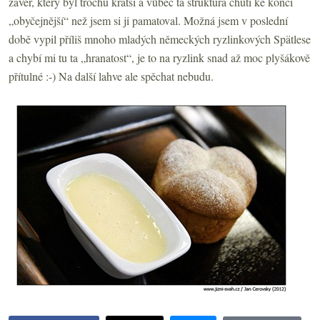
závěr, který byl trochu kratší a vůbec ta struktura chuti ke konci
„obyčejnější“ než jsem si ji pamatoval. Možná jsem v poslední
době vypil příliš mnoho mladých německých ryzlinkových Spätlese
a chybí mi tu ta „hranatost“, je to na ryzlink snad až moc plyšákově
přítulné :-) Na další lahve ale spěchat nebudu.