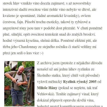
stovek hlav vzniklo víno docela zajímavé, s až novosvětsky
intenzivní sladší ovocitou vůní (tohle víno nebylo ve dřevě, ale
kvašeno je spontánně, žádné aromatické kvasinky), ovšem
čerstvou, fajn. Působí trochu exoticky, takové ty rybízové a
angreštové tóny jsou tam v podobě dost přezrálé. V chuti poměrně
plné, silnější, opět ovocitost tentokrát snad do zralých broskví,
hodně výrazná kyselina, slušná délka. Poměrně efektní pití, ale
třeba jeho Chardonnay ze stejného ročníku či starší veltlíny mi
přeci jen sedí o kus více :-)
Z archivu jsem (protože z nějakého důvodu
nenašel už ani jednu láhev ryzlinku ze
Školního statku, který chtěl vzít původně)
Ryzlink rýnský 2005
vylovil mělnický
od
Miloše Hány
(pokud se nepletu, tak trať
Vehlovská). Tenhle zajímavý vinař, který
dokázal připravit opravdu skvělá vína,
bohužel prošel komplikovaným rozvodem a