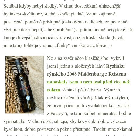
Setúbal kdyby nebyl sladký. V chuti dost efektní, uhlazenější,
bylinkovo-květinové, suché, skvěle pitelné. Velmi zajímavě
postavené, poměrně přístupné (ozkoušeno na lidech, co podobné
věci prakticky nepijí, a bez problémů) a přitom hodně netypické. Ta
tam je dřívější tříslovinová svíravost, což je trošku škoda (bavila
mne tam), tohle je v rámci „funky“ vín skoro až líbivé :-)
No a na závěr něco klasičtějšího, vylovil
Ryzlinku
jsem i jednu z uložených lahví
rýnského 2008 Maidenburg
Reistenu
z
,
naposledy jsem o něm psal před více než
rokem
. Zlatavá pěkná barva. Výrazná
medovo-kořenitá vůně (až takovým stylem,
že první přičichnutí vyvolalo reakci „vlašák
z Pálavy“), je tam podběl, mineralita, hodně
sympatické. V chuti čisté, silnější, zbytkový cukr dobře vyvážen
kyselinou, dobře postavené a pěkně přístupné. Trochu mne zklamal