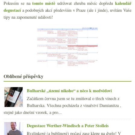
tomto místě
kalendář
Pokusím se na
udržovat zhruba měsíc dopředu
Designová biodynamika Matsu El Recio
degustací
Kupujte svá oblíbená vína
a podobných akcí především v Praze (ale i jinde), uvítám Vaše
O sladkém nad tokajským szamorodni
tipy na zapomenuté události!
Pivní odbočka – Strahov, Broumy a Kelheim
Burgundsko ukazující zadnici
Videorecenze ryzlinku od Michlovského
Pár českých a moravských bílých při pojídání ryb
Salon vín 2012 aneb Cabernet vládne všem
Plastový sud barrique, daň odmítaná, vinice na Špi...
Výsledky ankety „Co vaše jaterní testy?“
Nejen vavřinec od Heidi Schröck
Jihozápad Francie nejen s Montusem
Oblíbené příspěvky
Pinot z Čech, Zweigelt z Itálie
Divoké komentáře odjinud a otevřený dopis k součas...
Bulharské „území nikoho“ a něco k medvědovi
Sushi víno & daňovíno
Začátkem června jsem se tu zmiňoval o třech vínech z
Italská degustace „dovážet a kolik dáte?“
Bulharska. Všechna pocházela z vinařství Damianitza ,
Bojujeme proti zimě – 3x sherry
stejně jako dnešní vzorek, a pro...
ledna
(23)
►
2011
(252)
►
Degustace Werther-Windisch a Peter Stolleis
2010
(249)
►
Ryzlinkové (a bublinové) počasí zase klepe na dveře! V