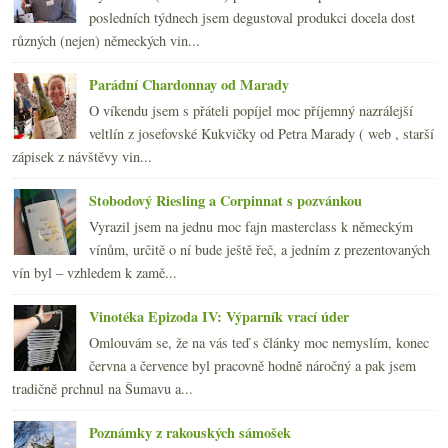
2009
(249)
►
posledních týdnech jsem degustoval produkci docela dost
2008
(270)
►
různých (nejen) německých vin...
2007
(108)
►
Parádní Chardonnay od Marady
O víkendu jsem s přáteli popíjel moc příjemný nazrálejší
veltlín z josefovské Kukvičky od Petra Marady ( web , starší
zápisek z návštěvy vin...
Stobodový Riesling a Corpinnat s pozvánkou
Vyrazil jsem na jednu moc fajn masterclass k německým
vínům, určitě o ní bude ještě řeč, a jedním z prezentovaných
vín byl – vzhledem k zamě...
Vinotéka Epizoda IV: Výparník vrací úder
Omlouvám se, že na vás teď s články moc nemyslím, konec
června a července byl pracovně hodně náročný a pak jsem
tradičně prchnul na Šumavu a...
Poznámky z rakouských sámošek