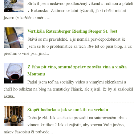
Strávil jsem nedávno prodloužený víkend s rodinou a přáteli
v Rakousku. Zatímco ostatní lyžovali, já si oběhl místní
jezero (v každém směru ...
Vertikála Ratzenberger Riesling Steeger St. Jost
Stává se mi pravidelně, a je nemalá pravděpodobnost že
jsem se tu o problematice za těch 18+ let co píšu blog, a už
předtím o víně psal jind...
Z čeho pít víno, smutné zprávy ze světa vína a viněta
Moutonu
Patlal jsem teď na sociálky video s vinnými sklenkami a
chtěl ho odkázat na blog na tematický článek, ale zjistil, že by si zasloužil
aktua...
Stopětibodovka a jak se umístit na vrcholu
Doba je zlá. Jak se chcete prosadit na saturovaném trhu s
vinnou kritikou? Jak si zajistit, aby zrovna Vaše jméno,
název časopisu či průvodc...