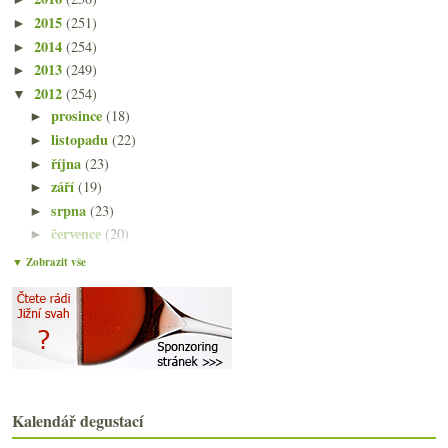
2015
(251)
►
2014
(254)
►
2013
(249)
►
2012
(254)
▼
prosince
(18)
►
listopadu
(22)
►
října
(23)
►
září
(19)
►
srpna
(23)
►
července
(20)
►
června
(21)
►
▼ Zobrazit vše
května
(21)
►
dubna
(20)
►
března
(23)
►
února
(21)
▼
Kutnohorský ryzlink po několika letech
Vlašák od Skoffa a veltlín od Neustiftera
Sherry aneb rychlý úvod k jedněm z nejzajímavějšíc...
Kalendář degustací
Výsledky ankety „Jíte ryby?“