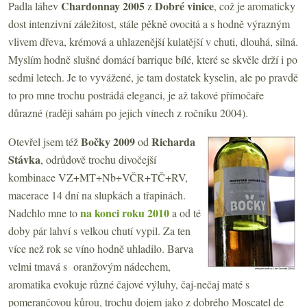
Chardonnay 2005
Dobré vinice
Padla láhev
z
, což je aromaticky
dost intenzivní záležitost, stále pěkně ovocitá a s hodně výrazným
vlivem dřeva, krémová a uhlazenější kulatější v chuti, dlouhá, silná.
Myslím hodně slušné domácí barrique bílé, které se skvěle drží i po
sedmi letech. Je to vyvážené, je tam dostatek kyselin, ale po pravdě
to pro mne trochu postrádá eleganci, je až takové přímočaře
důrazné (raději sahám po jejich vínech z ročníku 2004).
Bočky 2009
Richarda
Otevřel jsem též
od
Stávka
, odrůdově trochu divočejší
kombinace VZ+MT+Nb+VČR+TČ+RV,
macerace 14 dní na slupkách a třapinách.
na konci roku 2010
Nadchlo mne to
a od té
doby pár lahví s velkou chutí vypil. Za ten
více než rok se víno hodně uhladilo. Barva
velmi tmavá s oranžovým nádechem,
aromatika evokuje různé čajové výluhy, čaj-nečaj maté s
pomerančovou kůrou, trochu dojem jako z dobrého Moscatel de