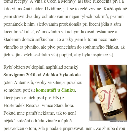
tomu recepty. A vína z Čech a Moravy, asi také rukodělná piva a
kdo ví, možná i cider. Uvidíme, jak se to celé vyvine. Každopádně
jsem strávil dva dny ochutnáváním nejen rybích pokrmů, psaním
poznámek k nim, sledováním profesionála při focení jídla a sám
focením zákulisí, očumováním v kuchyni luxusní restaurace a
kladením dotazů šéfkuchaři. Jo a taky jsem k tomu něco málo
vinného (a pivního, ale pivo ponechám do souhrnného článku, až
jich zajímavých sesbírám víc) popíjel, aby byla inspirace :-)
Rybí obžerství doplnil například zemský
Sauvignon 2010
Zdeňka Vykoukala
od
(člen Autentistů, osoby se silnější povahou
komentáři u článku
se mohou potěšit
,
který jsem o nich psal pro HN) z
Hostěrádek-Rešova, vinice Stará hora.
Pokud mne paměť neklame, tak to není
nějaká srdeční odrůda vinaře a úplně
přesvědčen o tom, zda ji nadále připravovat, není. Ze zhruba dvou