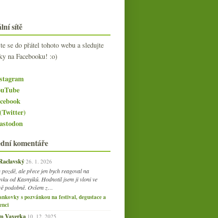
lní sítě
jte se do přátel tohoto webu a sledujte
ky na Facebooku! :o)
stagram
uTube
cebook
(Twitter)
stodon
ední komentáře
 Raclavský
26. 1. 2026
 pozdě, ale přece jen bych reagoval na
vku od Kasnyiků. Hodnotil jsem ji vloni ve
vě podobně. Ovšem z…
ankovky s pozvánkou na festival, degustace a
enci
am Vaverka
10. 12. 2025