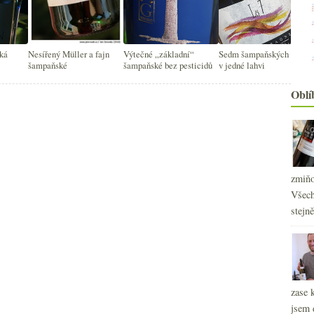
ká
Nesířený Müller a fajn
Výtečné „základní“
Sedm šampaňských odrůd
šampaňské
šampaňské bez pesticidů
v jedné lahvi
Oblí
zmiňo
Všech
stejn
2
zase 
►
2
jsem 
►