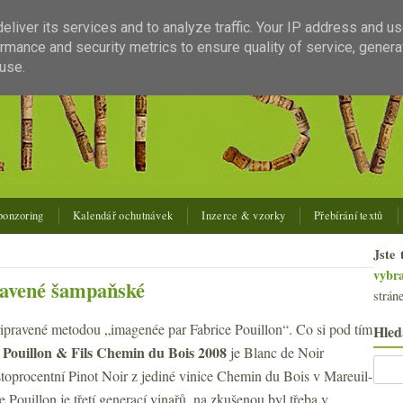
liver its services and to analyze traffic. Your IP address and u
rmance and security metrics to ensure quality of service, gener
use.
ponzoring
Kalendář ochutnávek
Inzerce & vzorky
Přebírání textů
Jste 
vybr
ravené šampaňské
strán
pravené metodou „imagenée par Fabrice Pouillon“. Co si pod tím
Hled
 Pouillon & Fils Chemin du Bois 2008
je Blanc de Noir
oprocentní Pinot Noir z jediné vinice Chemin du Bois v Mareuil-
e Pouillon je třetí generací vinařů, na zkušenou byl třeba v