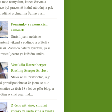
y moc nemyslím, konec června a
nce byl pracovně hodně náročný a pak
tradičně prchnul na Šumavu a...
Poznámky z rakouských
sámošek
Strávil jsem nedávno
oužený víkend s rodinou a přáteli v
sku. Zatímco ostatní lyžovali, já si
 místní jezero (v každém směru ...
Vertikála Ratzenberger
Riesling Steeger St. Jost
Stává se mi pravidelně, a je
á pravděpodobnost že jsem se tu o
ematice za těch 18+ let co píšu blog, a
dtím o víně psal jind...
Z čeho pít víno, smutné
zprávy ze světa vína a viněta