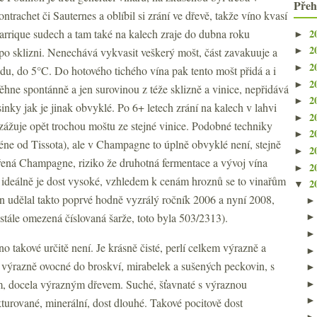
Přeh
rachet či Sauternes a oblíbil si zrání ve dřevě, takže víno kvasí
2
arrique sudech a tam také na kalech zraje do dubna roku
►
2
 po sklizni. Nenechává vykvasit veškerý mošt, část zavakuuje a
►
2
►
adu, do 5°C. Do hotového tichého vína pak tento mošt přidá a i
2
►
ěhne spontánně a jen surovinou z téže sklizně a vinice, nepřidává
2
►
inky jak je jinak obvyklé. Po 6+ letech zrání na kalech v lahvi
2
►
zážuje opět trochou moštu ze stejné vinice. Podobné techniky
2
►
digéne od Tissota), ale v Champagne to úplně obvyklé není, stejně
2
►
ířená Champagne, riziko že druhotná fermentace a vývoj vína
2
►
ě ideálně je dost vysoké, vzhledem k cenám hroznů se to vinařům
2
▼
on udělal takto poprvé hodně vyzrálý ročník 2006 a nyní 2008,
 stále omezená číslovaná šarže, toto byla 503/2313).
no takové určitě není. Je krásně čisté, perlí celkem výrazně a
výrazně ovocné do broskví, mirabelek a sušených peckovin, s
m, docela výrazným dřevem. Suché, šťavnaté s výraznou
turované, minerální, dost dlouhé. Takové pocitově dost