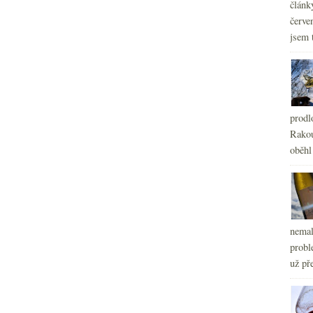
článk
červe
jsem 
prodl
Rakou
oběhl
nemal
probl
už pře