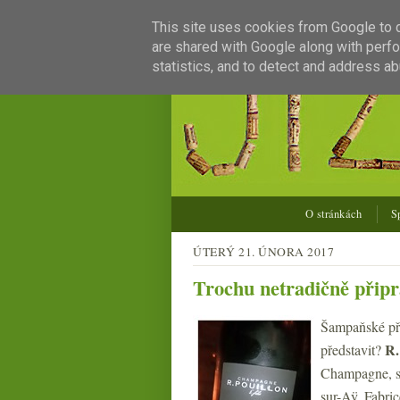
This site uses cookies from Google to de
are shared with Google along with perfo
statistics, and to detect and address ab
O stránkách
S
ÚTERÝ 21. ÚNORA 2017
Trochu netradičně přip
Šampaňské při
R.
představit?
Champagne, st
sur-Aÿ. Fabric