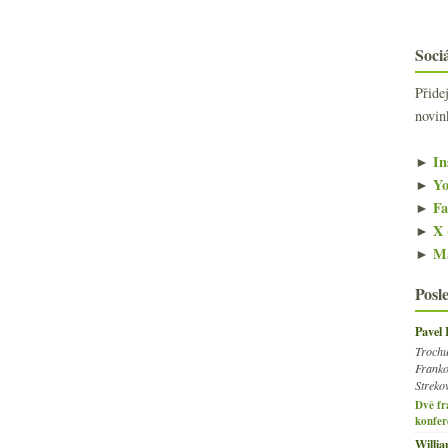
Sociá
Přide
novin
►
In
►
Yo
►
Fa
►
X 
►
Ma
Posl
Pavel
Trochu
Franko
Streko
Dvě fr
konfer
Willi