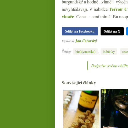
burgundské a hodně „vinné“, výtečné
Terroir 
nevyhledávají. V nabídce
vinaře
. Cena… není mírná. Ba naopak,
Sdílet na Facebooku
Sdílet na X
Vystavil
Jan Čeřovský
Štítky:
,
,
bio(dynamika)
bublinky
rece
Podpořte svého oblíbe
Související články