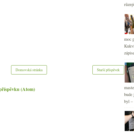
2
různý
►
2
►
2
►
2
►
2
►
moc p
2
►
Kukvi
2
►
zápis
2
►
Domovská stránka
Starší příspěvek
maste
příspěvku (Atom)
bude 
byl –