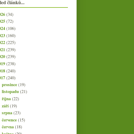
led článků...
026
(34)
025
(72)
024
(106)
023
(160)
022
(225)
021
(239)
020
(239)
019
(238)
018
(240)
017
(240)
prosince
(19)
►
listopadu
(21)
►
října
(22)
►
září
(19)
►
srpna
(23)
►
července
(15)
►
června
(18)
►
května
(20)
►