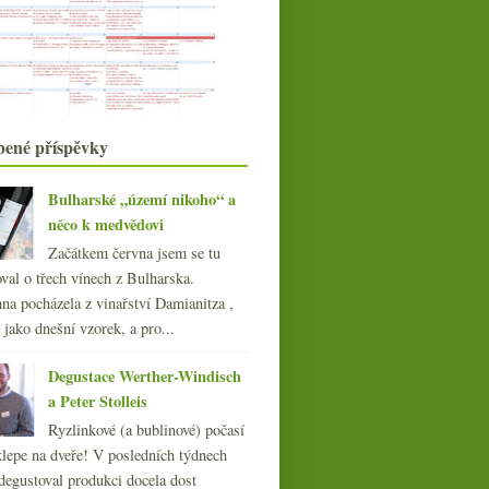
Dlúhé Grefty aneb nové moravské
objevy
Parádní italské bubliny a fajn
Sangiovese
Šampaňský trapas a
Šafrán z amfor a dvě další fajn
degustace Terroir
španělská vína
Champagne
Víno lepší vody, bakterie, reklama
bené příspěvky
na klokana, pří...
Čtveřice ne úplně obvyklých
italských bublin
Bulharské „území nikoho“ a
Winebary v Miláně
něco k medvědovi
Nalahvován zaživa, poprvé a snad ne
Začátkem června jsem se tu
naposledy
val o třech vínech z Bulharska.
Projídám a propíjím se Milánem
na pocházela z vinařství Damianitza ,
Nové ročníky od Gourmet Services
ě jako dnešní vzorek, a pro...
Zákony, novinky, top šéfkuchařka,
další Družstvo
Seriózní Beaujolais a chlastací Jura
Degustace Werther-Windisch
pro zámeckého...
a Peter Stolleis
ledna
(22)
►
Ryzlinkové (a bublinové) počasí
016
(250)
klepe na dveře! V posledních týdnech
015
(251)
degustoval produkci docela dost