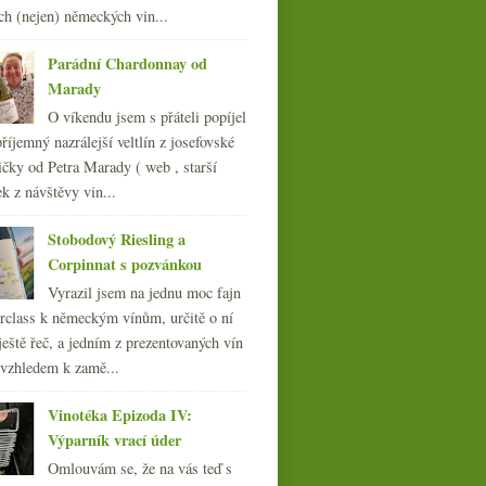
014
(254)
ch (nejen) německých vin...
013
(249)
Parádní Chardonnay od
012
(254)
Marady
011
(252)
O víkendu jsem s přáteli popíjel
010
(249)
říjemný nazrálejší veltlín z josefovské
009
(249)
čky od Petra Marady ( web , starší
008
(270)
ek z návštěvy vin...
007
(108)
Stobodový Riesling a
Corpinnat s pozvánkou
Vyrazil jsem na jednu moc fajn
rclass k německým vínům, určitě o ní
ještě řeč, a jedním z prezentovaných vín
 vzhledem k zamě...
Vinotéka Epizoda IV:
Výparník vrací úder
Omlouvám se, že na vás teď s