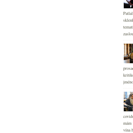
Patla
sklen
temati
zaslou
prosa
kritik
jméno
covid
mám r
vína h