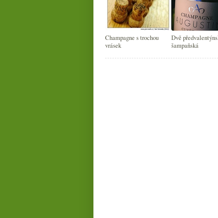
Champagne s trochou
Dvě předvalentýns
vrásek
šampaňská