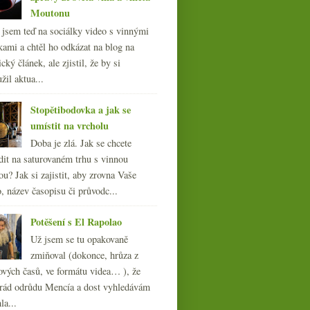
Moutonu
l jsem teď na sociálky video s vinnými
kami a chtěl ho odkázat na blog na
cký článek, ale zjistil, že by si
žil aktua...
Stopětibodovka a jak se
umístit na vrcholu
Doba je zlá. Jak se chcete
dit na saturovaném trhu s vinnou
ou? Jak si zajistit, aby zrovna Vaše
, název časopisu či průvodc...
Potěšení s El Rapolao
Už jsem se tu opakovaně
zmiňoval (dokonce, hrůza z
ových časů, ve formátu videa… ), že
ád odrůdu Mencía a dost vyhledávám
la...