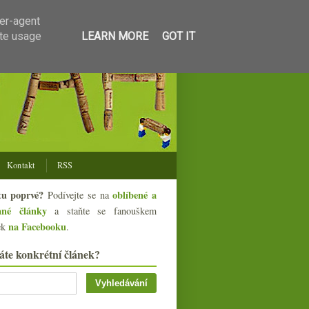
ser-agent
ate usage
LEARN MORE
GOT IT
Kontakt
RSS
tu poprvé?
oblíbené a
Podívejte se na
ané články
a staňte se fanouškem
na Facebooku
ek
.
áte konkrétní článek?