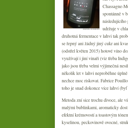
Chassagne-Mont
spontánně v b
následujícího
udržuje v chl
druhotná fermentace v lahvi tak prob
se řepný ani žádný jiný cukr ani kvas
(odstřel květen 2015) hotové víno do
využívají i jiní vinaři (viz třeba In
jako jsou třeba velmi výjimečná nes
několik let v lahvi neproběhne úpln
nechce moc riskovat. Fabrice Pouill
toho je snad dokonce více lahví (byť
Metoda zní sice trochu divoce, ale ví
malými bublinkami, aromaticky dost 
efektní krémovostí a toastovým tóne
kyselinou, peckovinově ovocné, struk