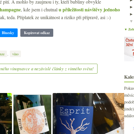
 pití. A mohlo by zaujmou i ty, kteří bubliny obvykle
Champagne
u příležitosti návštěvy jednoho
, kde jsem i chutnal
 teda. Příplatek ze unikátnost a riziko při přípravě, asi :-)
▼ Zobr
Bluesky
Kopírovat odkaz
,
nze
víno
ného vínopsavce a nezávislé články z vinného světa!
Kale
Poku
měs
podo
jind
událo