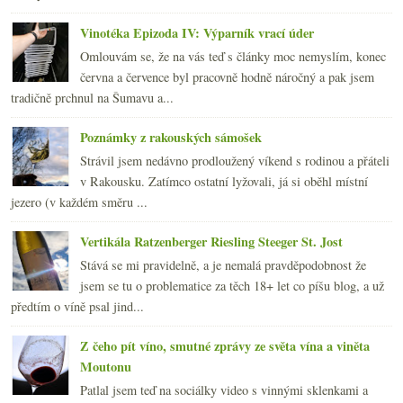
Vinotéka Epizoda IV: Výparník vrací úder
Omlouvám se, že na vás teď s články moc nemyslím, konec
června a července byl pracovně hodně náročný a pak jsem
tradičně prchnul na Šumavu a...
Poznámky z rakouských sámošek
Strávil jsem nedávno prodloužený víkend s rodinou a přáteli
v Rakousku. Zatímco ostatní lyžovali, já si oběhl místní
jezero (v každém směru ...
Vertikála Ratzenberger Riesling Steeger St. Jost
Stává se mi pravidelně, a je nemalá pravděpodobnost že
jsem se tu o problematice za těch 18+ let co píšu blog, a už
předtím o víně psal jind...
Z čeho pít víno, smutné zprávy ze světa vína a viněta
Moutonu
Patlal jsem teď na sociálky video s vinnými sklenkami a