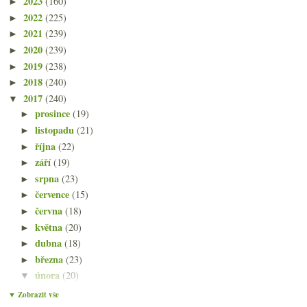
2023
(160)
►
2022
(225)
►
2021
(239)
►
2020
(239)
►
2019
(238)
►
2018
(240)
►
2017
(240)
▼
prosince
(19)
►
listopadu
(21)
►
října
(22)
►
září
(19)
►
srpna
(23)
►
července
(15)
►
června
(18)
►
května
(20)
►
dubna
(18)
►
března
(23)
►
února
(20)
▼
Sangiovese z Chile a tradičněji z Toskánska
▼ Zobrazit vše
Argentiská GAIA, Petanque Ryzlink a moc fajn morav...