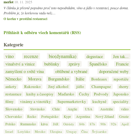
merlot
10. 11. 2025
V článku je přesně popsáno proč toto nepodnikám, víno a jídlo v restaraci, pouze doma.
Problém je, že korkovou vadu nelz…
O korku v prestižní restauraci
Přihlásit k odběru všech komentářů (RSS)
Kategorie
víno
recenze
bio(dynamika)
degustace
Jen tak...
vinařství a vinice
bublinky
zprávy
Španělsko
Francie
zamyšlení o světě vína
oblíbené a vybrané
doporučené weby
Německo
Morava
Burgundsko
Itálie
Bordeaux
reportáže
ankety
Rakousko
Jiný alkohol
jídlo
Champagne
sherry
restaurace
knihy a časopisy
Maďarsko
Čechy
Podvody
Japonsko
filmy
vinárny a vinotéky
Supermarketovky
kuchyně
speciality
Slovensko
Slovinsko
Chile
Anglie
USA
Austrálie
video
Chorvatsko
Řecko
Portugalsko
Kypr
Argentina
Nový Zéland
Gruzie
Polsko
Rumunsko
káva
JAR
Odrůdy
84b
87b
90b
92b
Apríl
Izrael
Lotyšsko
Mexiko
Ukrajina
Urugay
Čína
Švýcarsko