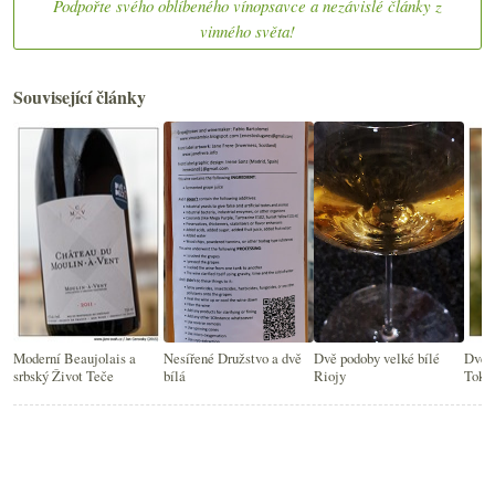
Podpořte svého oblíbeného vínopsavce a nezávislé články z
vinného světa!
Související články
Moderní Beaujolais a
Nesířené Družstvo a dvě
Dvě podoby velké bílé
Dvě p
srbský Život Teče
bílá
Riojy
Toka