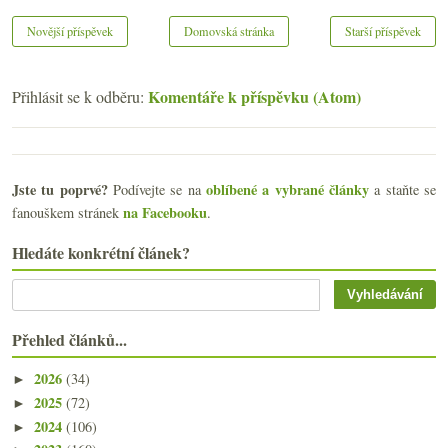
Novější příspěvek
Domovská stránka
Starší příspěvek
Komentáře k příspěvku (Atom)
Přihlásit se k odběru:
Jste tu poprvé?
oblíbené a vybrané články
Podívejte se na
a staňte se
na Facebooku
fanouškem stránek
.
Hledáte konkrétní článek?
Přehled článků...
2026
(34)
►
2025
(72)
►
2024
(106)
►