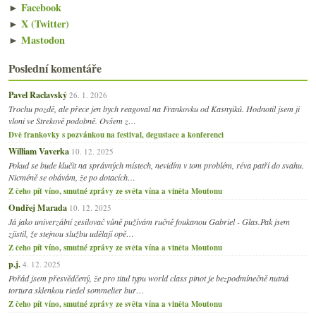
►
Facebook
►
X (Twitter)
►
Mastodon
Poslední komentáře
Pavel Raclavský
26. 1. 2026
Trochu pozdě, ale přece jen bych reagoval na Frankovku od Kasnyiků. Hodnotil jsem ji
vloni ve Strekově podobně. Ovšem z…
Dvě frankovky s pozvánkou na festival, degustace a konferenci
William Vaverka
10. 12. 2025
Pokud se bude klučit na správných místech, nevidím v tom problém, réva patří do svahu.
Nicméně se obávám, že po dotacích…
Z čeho pít víno, smutné zprávy ze světa vína a viněta Moutonu
Ondřej Marada
10. 12. 2025
Já jako univerzální zesilovač vůně pužívám ručně foukanou Gabriel - Glas.Pak jsem
zjistil, že stejnou službu udělají opě…
Z čeho pít víno, smutné zprávy ze světa vína a viněta Moutonu
p.j.
4. 12. 2025
Pořád jsem přesvědčený, že pro titul typu world class pinot je bezpodmínečně nutná
tortura sklenkou riedel sommelier bur…
Z čeho pít víno, smutné zprávy ze světa vína a viněta Moutonu