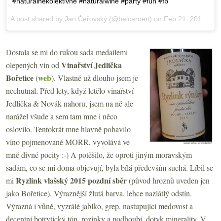
#naturalnekolektivne #naturalwine #party #fun #fb
A post shared by Jan Čeřovský (@belcarnen) on
Feb 21, 2017 at 10:54am PST
Dostala se mi do rukou sada medailemi
Vinařství Jedlička
olepených vín od
Bořetice
web
(
). Vlastně už dlouho jsem je
nechutnal. Před lety, když letělo vinařství
Jedlička & Novák nahoru, jsem na ně ale
narážel všude a sem tam mne i něco
oslovilo. Tentokrát mne hlavně pobavilo
víno pojmenované MORR, vyvolává ve
mně divné pocity :-) A potěšilo, že oproti jiným moravským
sadám, co se mi doma objevují, byla bílá především suchá. Líbil se
Ryzlink vlašský 2015 pozdní sběr
mi
(původ hroznů uveden jen
jako Bořetice). Výraznější žlutá barva, lehce nazlátlý odstín.
Výrazná i vůně, vyzrálé jablko, grep, nastupující medovost a
decentní botrytický tón, rozinky a podhoubí, dotyk minerality. V