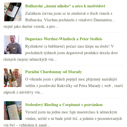
2015
(251)
►
Bulharské „území nikoho“ a něco k medvědovi
2014
(254)
►
Začátkem června jsem se tu zmiňoval o třech vínech z
2013
(249)
►
Bulharska. Všechna pocházela z vinařství Damianitza ,
2012
(254)
►
stejně jako dnešní vzorek, a pro...
2011
(252)
►
2010
(249)
Degustace Werther-Windisch a Peter Stolleis
►
2009
(249)
►
Ryzlinkové (a bublinové) počasí zase klepe na dveře! V
2008
(270)
►
posledních týdnech jsem degustoval produkci docela dost
2007
(108)
►
různých (nejen) německých vin...
Parádní Chardonnay od Marady
O víkendu jsem s přáteli popíjel moc příjemný nazrálejší
veltlín z josefovské Kukvičky od Petra Marady ( web , starší
zápisek z návštěvy vin...
Stobodový Riesling a Corpinnat s pozvánkou
Vyrazil jsem na jednu moc fajn masterclass k německým
vínům, určitě o ní bude ještě řeč, a jedním z prezentovaných
vín byl – vzhledem k zamě...