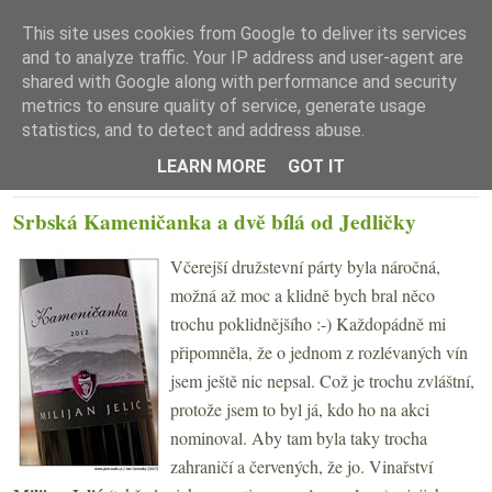
This site uses cookies from Google to deliver its services
and to analyze traffic. Your IP address and user-agent are
shared with Google along with performance and security
metrics to ensure quality of service, generate usage
statistics, and to detect and address abuse.
☰ Menu
LEARN MORE
GOT IT
STŘEDA 22. ÚNORA 2017
Srbská Kameničanka a dvě bílá od Jedličky
Včerejší družstevní párty byla náročná,
možná až moc a klidně bych bral něco
trochu poklidnějšího :-) Každopádně mi
připomněla, že o jednom z rozlévaných vín
jsem ještě nic nepsal. Což je trochu zvláštní,
protože jsem to byl já, kdo ho na akci
nominoval. Aby tam byla taky trocha
zahraničí a červených, že jo. Vinařství