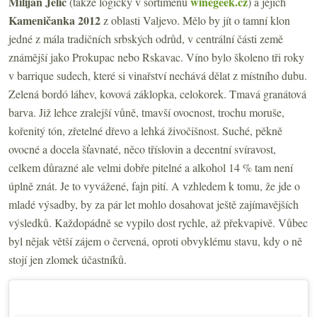
Milijan Jelić
winegeek.cz
(takže logicky v sortimenu
) a jejich
Kameničanka 2012
z oblasti Valjevo. Mělo by jít o tamní klon
jedné z mála tradičních srbských odrůd, v centrální části země
známější jako Prokupac nebo Rskavac. Víno bylo školeno tři roky
v barrique sudech, které si vinařství nechává dělat z místního dubu.
Zelená bordó láhev, kovová záklopka, celokorek. Tmavá granátová
barva. Již lehce zralejší vůně, tmavší ovocnost, trochu moruše,
kořenitý tón, zřetelné dřevo a lehká živočišnost. Suché, pěkně
ovocné a docela šťavnaté, něco tříslovin a decentní svíravost,
celkem důrazné ale velmi dobře pitelné a alkohol 14 % tam není
úplně znát. Je to vyvážené, fajn pití. A vzhledem k tomu, že jde o
mladé výsadby, by za pár let mohlo dosahovat ještě zajímavějších
výsledků. Každopádně se vypilo dost rychle, až překvapivě. Vůbec
byl nějak větší zájem o červená, oproti obvyklému stavu, kdy o ně
stojí jen zlomek účastníků.