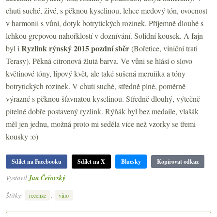
chuti suché, živé, s pěknou kyselinou, lehce medový tón, ovocnost
v harmonii s vůní, dotyk botrytických rozinek. Příjemně dlouhé s
lehkou grepovou nahořklostí v doznívání. Solidní kousek. A fajn
Ryzlink rýnský 2015 pozdní sběr
byl i
(Bořetice, viniční trati
Terasy). Pěkná citronová žlutá barva. Ve vůni se hlásí o slovo
květinové tóny, lipový květ, ale také sušená meruňka a tóny
botrytických rozinek. V chuti suché, středně plné, poměrně
výrazné s pěknou šťavnatou kyselinou. Středně dlouhý, výtečně
pitelné dobře postavený ryzlink. Rýňák byl bez medaile, vlašák
měl jen jednu, možná proto mi seděla více než vzorky se třemi
kousky :o)
Sdílet na Facebooku
Sdílet na X
Bluesky
Kopírovat odkaz
Vystavil
Jan Čeřovský
Štítky:
,
recenze
víno