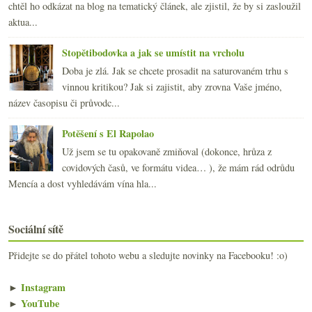
chtěl ho odkázat na blog na tematický článek, ale zjistil, že by si zasloužil
aktua...
Stopětibodovka a jak se umístit na vrcholu
Doba je zlá. Jak se chcete prosadit na saturovaném trhu s
vinnou kritikou? Jak si zajistit, aby zrovna Vaše jméno,
název časopisu či průvodc...
Potěšení s El Rapolao
Už jsem se tu opakovaně zmiňoval (dokonce, hrůza z
covidových časů, ve formátu videa… ), že mám rád odrůdu
Mencía a dost vyhledávám vína hla...
Sociální sítě
Přidejte se do přátel tohoto webu a sledujte novinky na Facebooku! :o)
►
Instagram
►
YouTube