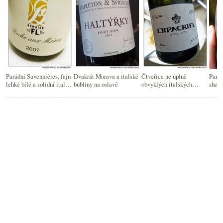
Parádní Savennières, fajn
Dvakrát Morava a italské
Čtveřice ne úplně
Parád
lehké bílé a solidní italské
bubliny na oslavě
obvyklých italských
sherr
bubliny
bublin