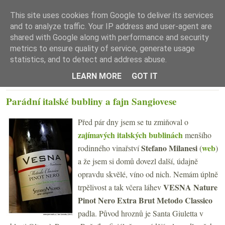
This site uses cookies from Google to deliver its services
and to analyze traffic. Your IP address and user-agent are
shared with Google along with performance and security
metrics to ensure quality of service, generate usage
statistics, and to detect and address abuse.
☰ Menu
LEARN MORE
GOT IT
ÚTERÝ 14. ÚNORA 2017
Parádní italské bubliny a fajn Sangiovese
Před pár dny jsem se tu zmiňoval o
zajímavých italských bublinách
menšího
Stefano Milanesi
web
rodinného vinařství
(
)
a že jsem si domů dovezl další, údajně
opravdu skvělé, víno od nich. Nemám úplně
VESNA Nature
trpělivost a tak včera láhev
Pinot Nero Extra Brut Metodo Classico
padla. Původ hroznů je Santa Giuletta v