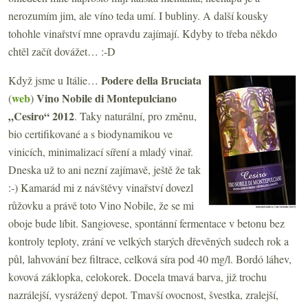
nerozumím jim, ale víno teda umí. I bubliny. A další kousky
tohohle vinařství mne opravdu zajímají. Kdyby to třeba někdo
chtěl začít dovážet… :-D
Podere della Bruciata
Když jsme u Itálie…
web
Vino Nobile di Montepulciano
(
)
„Cesiro“ 2012
. Taky naturální, pro změnu,
bio certifikované a s biodynamikou ve
vinicích, minimalizací síření a mladý vinař.
Dneska už to ani nezní zajímavě, ještě že tak
:-) Kamarád mi z návštěvy vinařství dovezl
růžovku a právě toto Vino Nobile, že se mi
oboje bude líbit. Sangiovese, spontánní fermentace v betonu bez
kontroly teploty, zrání ve velkých starých dřevěných sudech rok a
půl, lahvování bez filtrace, celková síra pod 40 mg/l. Bordó láhev,
kovová záklopka, celokorek. Docela tmavá barva, již trochu
nazrálejší, vysrážený depot. Tmavší ovocnost, švestka, zralejší,