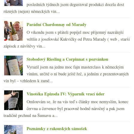
2008
(270)
►
posledních týdnech jsem degustoval produkci docela dost
2007
(108)
►
různých (nejen) německých vin...
Parádní Chardonnay od Marady
O víkendu jsem s přáteli popíjel moc příjemný nazrálejší
veltlín z josefovské Kukvičky od Petra Marady ( web , starší
zápisek z návštěvy vin...
Stobodový Riesling a Corpinnat s pozvánkou
Vyrazil jsem na jednu moc fajn masterclass k německým
vínům, určitě o ní bude ještě řeč, a jedním z prezentovaných
vín byl – vzhledem k zamě...
Vinotéka Epizoda IV: Výparník vrací úder
Omlouvám se, že na vás teď s články moc nemyslím, konec
června a července byl pracovně hodně náročný a pak jsem
tradičně prchnul na Šumavu a...
Poznámky z rakouských sámošek