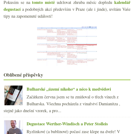
tomto místě
kalendář
Pokusím se na
udržovat zhruba měsíc dopředu
Parádní italské bubliny a fajn Sangiovese
degustací
a podobných akcí především v Praze (ale i jinde), uvítám Vaše
Šafrán z amfor a dvě další fajn španělská vína
tipy na zapomenuté události!
Víno lepší vody, bakterie, reklama na klokana, pří...
Čtveřice ne úplně obvyklých italských bublin
Winebary v Miláně
Nalahvován zaživa, poprvé a snad ne naposledy
Projídám a propíjím se Milánem
Nové ročníky od Gourmet Services
Zákony, novinky, top šéfkuchařka, další Družstvo
Seriózní Beaujolais a chlastací Jura pro zámeckého...
ledna
(22)
►
Oblíbené příspěvky
2016
(250)
►
2015
(251)
►
Bulharské „území nikoho“ a něco k medvědovi
2014
(254)
►
Začátkem června jsem se tu zmiňoval o třech vínech z
2013
(249)
►
Bulharska. Všechna pocházela z vinařství Damianitza ,
2012
(254)
►
stejně jako dnešní vzorek, a pro...
2011
(252)
►
2010
(249)
Degustace Werther-Windisch a Peter Stolleis
►
2009
(249)
►
Ryzlinkové (a bublinové) počasí zase klepe na dveře! V