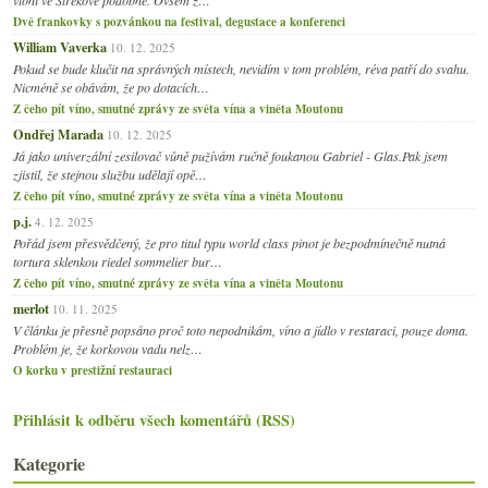
Dvě frankovky s pozvánkou na festival, degustace a konferenci
William Vaverka
10. 12. 2025
Pokud se bude klučit na správných místech, nevidím v tom problém, réva patří do svahu.
Nicméně se obávám, že po dotacích…
Z čeho pít víno, smutné zprávy ze světa vína a viněta Moutonu
Ondřej Marada
10. 12. 2025
Já jako univerzální zesilovač vůně pužívám ručně foukanou Gabriel - Glas.Pak jsem
zjistil, že stejnou službu udělají opě…
Z čeho pít víno, smutné zprávy ze světa vína a viněta Moutonu
p.j.
4. 12. 2025
Pořád jsem přesvědčený, že pro titul typu world class pinot je bezpodmínečně nutná
tortura sklenkou riedel sommelier bur…
Z čeho pít víno, smutné zprávy ze světa vína a viněta Moutonu
merlot
10. 11. 2025
V článku je přesně popsáno proč toto nepodnikám, víno a jídlo v restaraci, pouze doma.
Problém je, že korkovou vadu nelz…
O korku v prestižní restauraci
Přihlásit k odběru všech komentářů (RSS)
Kategorie