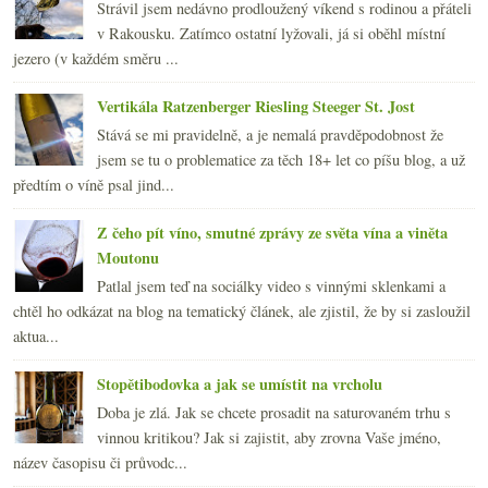
Strávil jsem nedávno prodloužený víkend s rodinou a přáteli
v Rakousku. Zatímco ostatní lyžovali, já si oběhl místní
jezero (v každém směru ...
Vertikála Ratzenberger Riesling Steeger St. Jost
Stává se mi pravidelně, a je nemalá pravděpodobnost že
jsem se tu o problematice za těch 18+ let co píšu blog, a už
předtím o víně psal jind...
Z čeho pít víno, smutné zprávy ze světa vína a viněta
Moutonu
Patlal jsem teď na sociálky video s vinnými sklenkami a
chtěl ho odkázat na blog na tematický článek, ale zjistil, že by si zasloužil
aktua...
Stopětibodovka a jak se umístit na vrcholu
Doba je zlá. Jak se chcete prosadit na saturovaném trhu s
vinnou kritikou? Jak si zajistit, aby zrovna Vaše jméno,
název časopisu či průvodc...