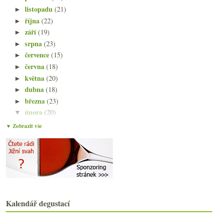
listopadu
(21)
►
října
(22)
►
září
(19)
►
srpna
(23)
►
července
(15)
►
června
(18)
►
května
(20)
►
dubna
(18)
►
března
(23)
►
února
(20)
▼
Sangiovese z Chile a tradičněji z Toskánska
▼ Zobrazit vše
Argentiská GAIA, Petanque Ryzlink a moc fajn morav...
Elektrický okysličovač, fermentace ve vinici, dům ...
Champagne – velké domy versus pěstitelé
Srbská Kameničanka a dvě bílá od Jedličky
Trochu netradičně připravené šampaňské
Čtyřikrát Pinot Noir – Burgundsko, Alsasko, Langue...
Séléque, Bistrot 104, dotace, Družstevní párty
Kalendář degustací
Bílé z Etny a dvě pětiodrůdová prosecca
Dlúhé Grefty aneb nové moravské objevy