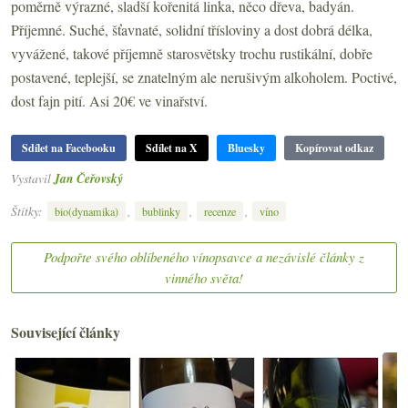
poměrně výrazné, sladší kořenitá linka, něco dřeva, badyán.
Příjemné. Suché, šťavnaté, solidní třísloviny a dost dobrá délka,
vyvážené, takové příjemně starosvětsky trochu rustikální, dobře
postavené, teplejší, se znatelným ale nerušivým alkoholem. Poctivé,
dost fajn pití. Asi 20€ ve vinařství.
Sdílet na Facebooku
Sdílet na X
Bluesky
Kopírovat odkaz
Vystavil
Jan Čeřovský
Štítky:
,
,
,
bio(dynamika)
bublinky
recenze
víno
Podpořte svého oblíbeného vínopsavce a nezávislé články z
vinného světa!
Související články