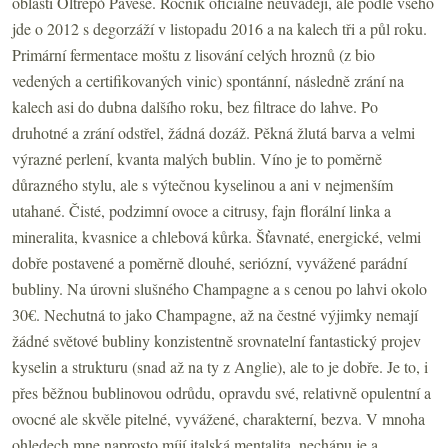
oblasti Oltrepò Pavese. Ročník oficiálně neuvádějí, ale podle všeho
jde o 2012 s degorzáží v listopadu 2016 a na kalech tři a půl roku.
Primární fermentace moštu z lisování celých hroznů (z bio
vedených a certifikovaných vinic) spontánní, následně zrání na
kalech asi do dubna dalšího roku, bez filtrace do lahve. Po
druhotné a zrání odstřel, žádná dozáž. Pěkná žlutá barva a velmi
výrazné perlení, kvanta malých bublin. Víno je to poměrně
důrazného stylu, ale s výtečnou kyselinou a ani v nejmenším
utahané. Čisté, podzimní ovoce a citrusy, fajn florální linka a
mineralita, kvasnice a chlebová kůrka. Šťavnaté, energické, velmi
dobře postavené a poměrně dlouhé, seriózní, vyvážené parádní
bubliny. Na úrovni slušného Champagne a s cenou po lahvi okolo
30€. Nechutná to jako Champagne, až na čestné výjimky nemají
žádné světové bubliny konzistentně srovnatelní fantastický projev
kyselin a strukturu (snad až na ty z Anglie), ale to je dobře. Je to, i
přes běžnou bublinovou odrůdu, opravdu své, relativně opulentní a
ovocné ale skvěle pitelné, vyvážené, charakterní, bezva. V mnoha
ohledech mne naprosto míjí italská mentalita, nechápu je a