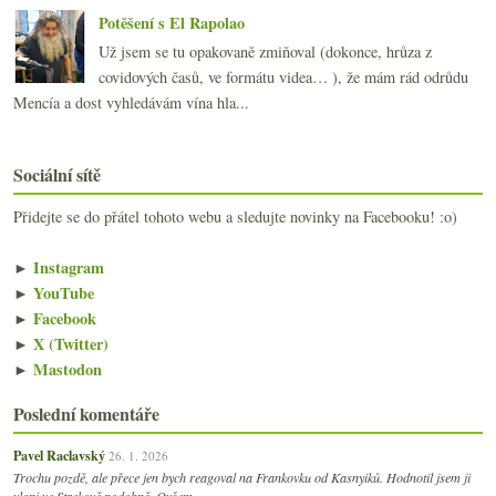
Potěšení s El Rapolao
Už jsem se tu opakovaně zmiňoval (dokonce, hrůza z
covidových časů, ve formátu videa… ), že mám rád odrůdu
Mencía a dost vyhledávám vína hla...
Sociální sítě
Přidejte se do přátel tohoto webu a sledujte novinky na Facebooku! :o)
►
Instagram
►
YouTube
►
Facebook
►
X (Twitter)
►
Mastodon
Poslední komentáře
Pavel Raclavský
26. 1. 2026
Trochu pozdě, ale přece jen bych reagoval na Frankovku od Kasnyiků. Hodnotil jsem ji
vloni ve Strekově podobně. Ovšem z…