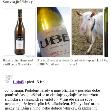
Související články
Báječná fino sherry nad
O nefortifikovaném sherry
Divné vůně, vzpomínkové
Graf 
zásilkou ze Španělska
s UBE Miraflores
chutě