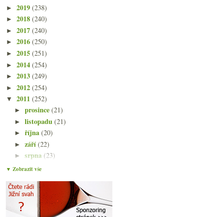
2019
(238)
►
2018
(240)
►
2017
(240)
►
2016
(250)
►
2015
(251)
►
2014
(254)
►
2013
(249)
►
2012
(254)
►
2011
(252)
▼
prosince
(21)
►
listopadu
(21)
►
října
(20)
►
září
(22)
►
srpna
(23)
►
července
(15)
►
▼ Zobrazit vše
června
(23)
►
května
(23)
►
dubna
(20)
▼
Když víno z Wachau, tak… Neuburské?