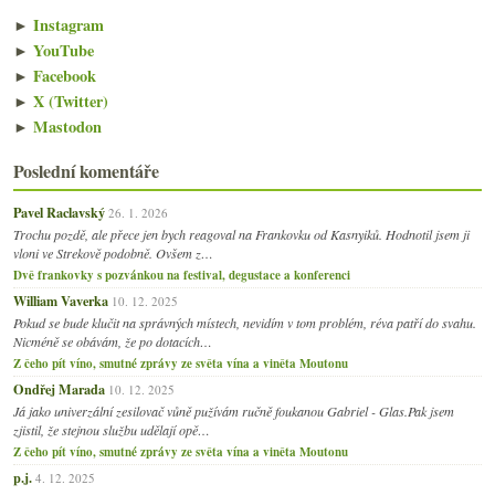
února
(20)
►
►
Instagram
ledna
(21)
►
►
YouTube
2010
(249)
►
►
Facebook
2009
(249)
►
►
X (Twitter)
2008
(270)
►
►
Mastodon
2007
(108)
►
Poslední komentáře
Pavel Raclavský
26. 1. 2026
Trochu pozdě, ale přece jen bych reagoval na Frankovku od Kasnyiků. Hodnotil jsem ji
vloni ve Strekově podobně. Ovšem z…
Dvě frankovky s pozvánkou na festival, degustace a konferenci
William Vaverka
10. 12. 2025
Pokud se bude klučit na správných místech, nevidím v tom problém, réva patří do svahu.
Nicméně se obávám, že po dotacích…
Z čeho pít víno, smutné zprávy ze světa vína a viněta Moutonu
Ondřej Marada
10. 12. 2025
Já jako univerzální zesilovač vůně pužívám ručně foukanou Gabriel - Glas.Pak jsem
zjistil, že stejnou službu udělají opě…
Z čeho pít víno, smutné zprávy ze světa vína a viněta Moutonu
p.j.
4. 12. 2025