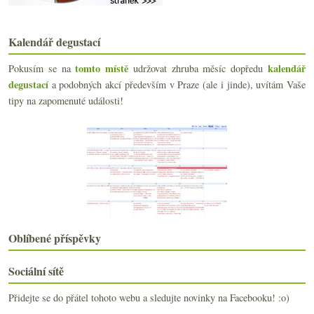
Jižní svah na Kindle, šoproňská měna, NY Times a M...
Jarní táboření s pár víny a biomasem ze Sasova
15x bílé i červené do 150,- Kč
Kalendář degustací
Bubláme s bohémkou & Piper-Heidsieck
Klasický ročník, názory na Bordeaux 2010 a cesta z...
tomto místě
kalendář
Pokusím se na
udržovat zhruba měsíc dopředu
French Wine Show 2011 sponzorující krtka
degustací
a podobných akcí především v Praze (ale i jinde), uvítám Vaše
Výsledky ankety „Jak dlouho před konzumací otevírá...
tipy na zapomenuté události!
Kachní sůvíd a pinoty z Moravy a Burgundska
Pinot Noir z Čech a Moravy 2006 – část I.
Chardonnay VUT Brno a rosé sekt z Austrálie
Velikonoční kopřivová nádivka, základní burgundské...
Korek vs. šroubový uzávěr – 3:3 a hraje se dál
Rulandské bílé „Smaragd“ ze Znovínu
Chuť na skleničku sherry
Most na Mosele, Jamek, víno a jídlo, identita stře...
Frankovka, Pinot i Cabernet aneb ochutnávka špičko...
Oblíbené příspěvky
Výsledky ankety „Kupujete biopotraviny?“
Ochutnávka českých vín v Kvícu
Sociální sítě
Autentický úprk Jižního svahu na moderní média
Přidejte se do přátel tohoto webu a sledujte novinky na Facebooku! :o)
března
(23)
►