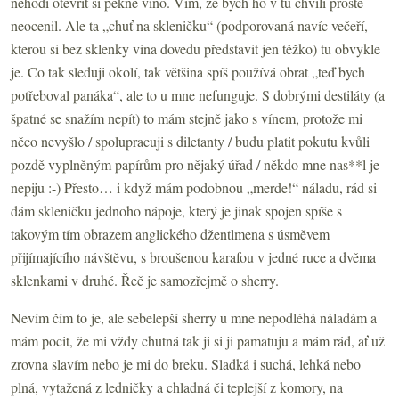
nehodí otevřít si pěkné víno. Vím, že bych ho v tu chvíli prostě
neocenil. Ale ta „chuť na skleničku“ (podporovaná navíc večeří,
kterou si bez sklenky vína dovedu představit jen těžko) tu obvykle
je. Co tak sleduji okolí, tak většina spíš používá obrat „teď bych
potřeboval panáka“, ale to u mne nefunguje. S dobrými destiláty (a
špatné se snažím nepít) to mám stejně jako s vínem, protože mi
něco nevyšlo / spolupracuji s diletanty / budu platit pokutu kvůli
pozdě vyplněným papírům pro nějaký úřad / někdo mne nas**l je
nepiju :-) Přesto… i když mám podobnou „merde!“ náladu, rád si
dám skleničku jednoho nápoje, který je jinak spojen spíše s
takovým tím obrazem anglického džentlmena s úsměvem
přijímajícího návštěvu, s broušenou karafou v jedné ruce a dvěma
sklenkami v druhé. Řeč je samozřejmě o sherry.
Nevím čím to je, ale sebelepší sherry u mne nepodléhá náladám a
mám pocit, že mi vždy chutná tak ji si ji pamatuju a mám rád, ať už
zrovna slavím nebo je mi do breku. Sladká i suchá, lehká nebo
plná, vytažená z ledničky a chladná či teplejší z komory, na