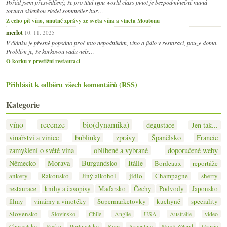
Pořád jsem přesvědčený, že pro titul typu world class pinot je bezpodmínečně nutná
tortura sklenkou riedel sommelier bur…
Z čeho pít víno, smutné zprávy ze světa vína a viněta Moutonu
merlot
10. 11. 2025
V článku je přesně popsáno proč toto nepodnikám, víno a jídlo v restaraci, pouze doma.
Problém je, že korkovou vadu nelz…
O korku v prestižní restauraci
Přihlásit k odběru všech komentářů (RSS)
Kategorie
víno
recenze
bio(dynamika)
degustace
Jen tak...
vinařství a vinice
bublinky
zprávy
Španělsko
Francie
zamyšlení o světě vína
oblíbené a vybrané
doporučené weby
Německo
Morava
Burgundsko
Itálie
Bordeaux
reportáže
ankety
Rakousko
Jiný alkohol
jídlo
Champagne
sherry
restaurace
knihy a časopisy
Maďarsko
Čechy
Podvody
Japonsko
filmy
vinárny a vinotéky
Supermarketovky
kuchyně
speciality
Slovensko
Slovinsko
Chile
Anglie
USA
Austrálie
video
Chorvatsko
Řecko
Portugalsko
Kypr
Argentina
Nový Zéland
Gruzie