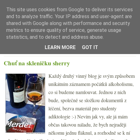
This site uses cookies from Google to deliver its services
and to analyze traffic. Your IP address and user-agent are
shared with Google along with performance and security
metrics to ensure quality of service, generate usage
statistics, and to detect and address abuse.
☰ Menu
LEARN MORE
GOT IT
PÁTEK 8. DUBNA 2011
Chuť na skleničku sherry
Každý druhý vinný blog je svým způsobem
unikátním záznamem počátků alkoholismu,
co si budeme namlouvat. Jednou z nich
bude, společně se složkou dokumentů z
léčení, bezva materiál pro studenty
adiktologie :-) Nevím jak vy, ale já mám
občas takovou náladu, že bych nejraději
někomu jednu fláknul, a rozhodně se k ní