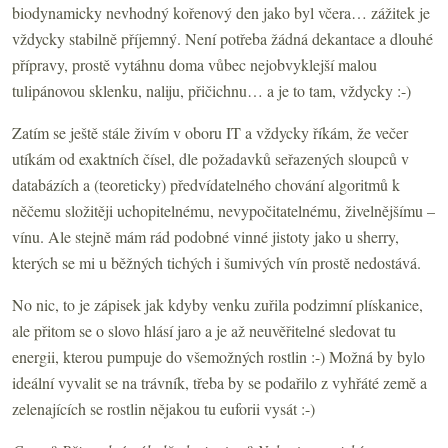
biodynamicky nevhodný kořenový den jako byl včera… zážitek je
vždycky stabilně příjemný. Není potřeba žádná dekantace a dlouhé
přípravy, prostě vytáhnu doma vůbec nejobvyklejší malou
tulipánovou sklenku, naliju, přičichnu… a je to tam, vždycky :-)
Zatím se ještě stále živím v oboru IT a vždycky říkám, že večer
utíkám od exaktních čísel, dle požadavků seřazených sloupců v
databázích a (teoreticky) předvídatelného chování algoritmů k
něčemu složitěji uchopitelnému, nevypočitatelnému, živelnějšímu –
vínu. Ale stejně mám rád podobné vinné jistoty jako u sherry,
kterých se mi u běžných tichých i šumivých vín prostě nedostává.
No nic, to je zápisek jak kdyby venku zuřila podzimní plískanice,
ale přitom se o slovo hlásí jaro a je až neuvěřitelné sledovat tu
energii, kterou pumpuje do všemožných rostlin :-) Možná by bylo
ideální vyvalit se na trávník, třeba by se podařilo z vyhřáté země a
zelenajících se rostlin nějakou tu euforii vysát :-)