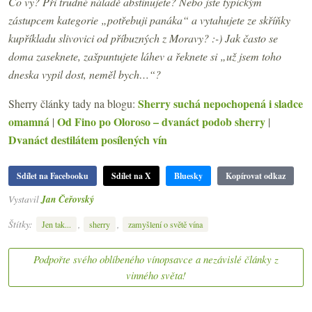
Co vy? Při trudné náladě abstinujete? Nebo jste typickým
zástupcem kategorie „potřebuji panáka“ a vytahujete ze skříňky
kupříkladu slivovici od příbuzných z Moravy? :-) Jak často se
doma zaseknete, zašpuntujete láhev a řeknete si „už jsem toho
dneska vypil dost, neměl bych…“?
Sherry suchá nepochopená i sladce
Sherry články tady na blogu:
omamná
Od Fino po Oloroso – dvanáct podob sherry
|
|
Dvanáct destilátem posílených vín
Sdílet na Facebooku
Sdílet na X
Bluesky
Kopírovat odkaz
Vystavil
Jan Čeřovský
Štítky:
,
,
Jen tak...
sherry
zamyšlení o světě vína
Podpořte svého oblíbeného vínopsavce a nezávislé články z
vinného světa!