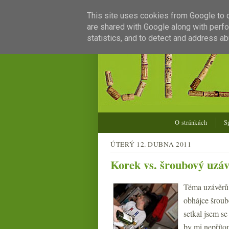
This site uses cookies from Google to de
are shared with Google along with perfo
statistics, and to detect and address ab
O stránkách
S
ÚTERÝ 12. DUBNA 2011
Korek vs. šroubový uzávě
Téma uzávěrů 
obhájce šroubo
setkal jsem s
by mi nepřítom