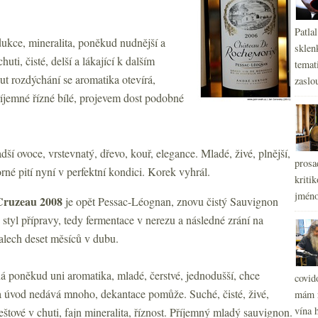
Patla
dukce, mineralita, poněkud nudnější a
sklen
uti, čisté, delší a lákající k dalším
temati
t rozdýchání se aromatika otevírá,
zaslou
říjemné řízné bílé, projevem dost podobné
dší ovoce, vrstevnatý, dřevo, kouř, elegance. Mladé, živé, plnější,
prosa
rné pití nyní v perfektní kondici. Korek vyhrál.
kritik
jméno
Cruzeau 2008
je opět
Pessac-Léognan, znovu čistý Sauvignon
 styl přípravy, tedy fermentace v nerezu a následné zrání na
alech deset měsíců v dubu.
ná poněkud uni aromatika, mladé, čerstvé, jednodušší, chce
covid
a úvod nedává mnoho, dekantace pomůže. Suché, čisté, živé,
mám r
vína h
štové v chuti, fajn mineralita, říznost. Příjemný mladý sauvignon.