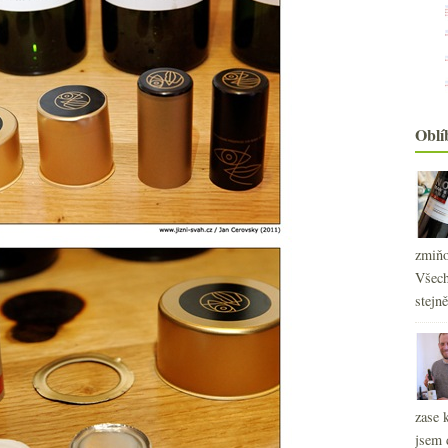
Oblí
zmiňo
Všech
stejn
zase 
jsem 