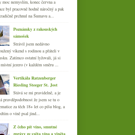
y moc nemyslím, konec června a
nce byl pracovně hodně náročný a pak
tradičně prchnul na Šumavu a...
Poznámky z rakouských
sámošek
Strávil jsem nedávno
oužený víkend s rodinou a přáteli v
sku. Zatímco ostatní lyžovali, já si
 místní jezero (v každém směru ...
Vertikála Ratzenberger
Riesling Steeger St. Jost
Stává se mi pravidelně, a je
á pravděpodobnost že jsem se tu o
ematice za těch 18+ let co píšu blog, a
dtím o víně psal jind...
Z čeho pít víno, smutné
zprávy ze světa vína a viněta