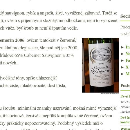
adý sauvignon, rybíz a angrešt, živé, vyvážené, zábavné. Totéž se
Sociá
pití, ovšem s příjemnými složitějšími odbočkami, není to vyloženě
Přide
k vítěz, byť šroub tu není šlápnutím vedle.
novin
emorin 2006
červené
, ovšem tentokrát v
,
►
In
entální pro degustace, šlo pod něj jen 2000
►
Yo
 Odrůdově 65% Cabernet Sauvignon a 35%
►
Fa
ti nových.
►
X 
►
Ma
ivočišné tóny, spíše uhlazenější
Posl
é, čisté, mladě ovocité, dost třísla,
Pavel
Trochu
Franko
u šroubu, minimální známky nazrávání, možná mírně výraznější
Streko
, tříslovinové, čerstvé a nepříliš komplikované červené, ovšem
Dvě fr
ávěry prakticky nepozorovatelný. Podobný výsledek měl o
konfer
Willi