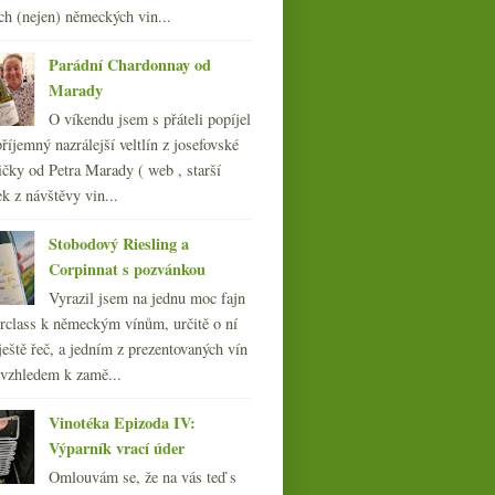
moderní média
ch (nejen) německých vin...
března
(23)
►
února
(20)
Parádní Chardonnay od
►
ledna
(21)
Marady
►
O víkendu jsem s přáteli popíjel
010
(249)
říjemný nazrálejší veltlín z josefovské
009
(249)
čky od Petra Marady ( web , starší
008
(270)
ek z návštěvy vin...
007
(108)
Stobodový Riesling a
Corpinnat s pozvánkou
Vyrazil jsem na jednu moc fajn
rclass k německým vínům, určitě o ní
ještě řeč, a jedním z prezentovaných vín
 vzhledem k zamě...
Vinotéka Epizoda IV:
Výparník vrací úder
Omlouvám se, že na vás teď s