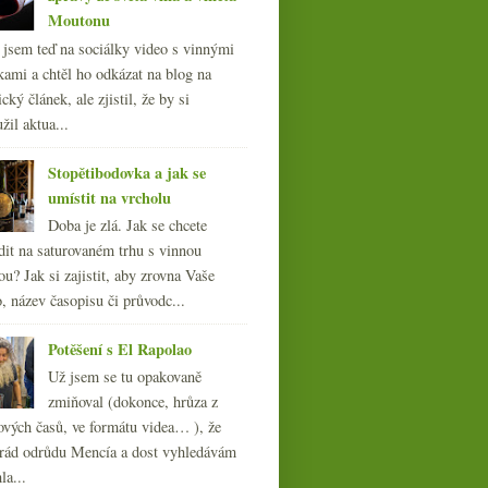
Moutonu
l jsem teď na sociálky video s vinnými
kami a chtěl ho odkázat na blog na
cký článek, ale zjistil, že by si
žil aktua...
Stopětibodovka a jak se
umístit na vrcholu
Doba je zlá. Jak se chcete
dit na saturovaném trhu s vinnou
ou? Jak si zajistit, aby zrovna Vaše
, název časopisu či průvodc...
Potěšení s El Rapolao
Už jsem se tu opakovaně
zmiňoval (dokonce, hrůza z
ových časů, ve formátu videa… ), že
ád odrůdu Mencía a dost vyhledávám
la...