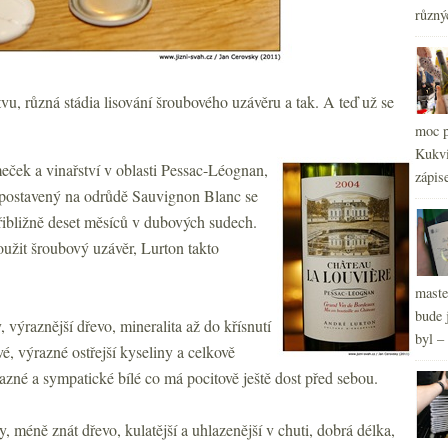
různý
vu, různá stádia lisování šroubového uzávěru a tak. A teď už se
2
►
moc p
2
►
Kukvi
2
►
eček a vinařství v oblasti Pessac-Léognan,
zápis
2
►
 postavený na odrůdě Sauvignon Blanc se
ibližně deset měsíců v dubových sudech.
oužit šroubový uzávěr, Lurton takto
maste
bude 
, výraznější dřevo, mineralita až do křísnutí
byl –
é, výrazné ostřejší kyseliny a celkově
azné a sympatické bílé co má pocitově ještě dost před sebou.
ny, méně znát dřevo, kulatější a uhlazenější v chuti, dobrá délka,