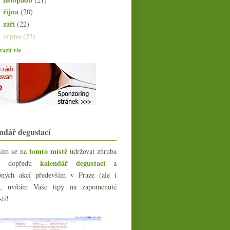
října
(20)
►
září
(22)
►
srpna
(23)
►
července
(15)
►
azit vše
června
(23)
►
května
(23)
►
dubna
(20)
▼
Když víno z Wachau, tak…
Neuburské?
Jižní svah na Kindle, šoproňská
měna, NY Times a M...
ndář degustací
Jarní táboření s pár víny a
biomasem ze Sasova
tomto místě
sím se na
udržovat zhruba
15x bílé i červené do 150,- Kč
kalendář degustací
íc dopředu
a
Bubláme s bohémkou & Piper-
bných akcí především v Praze (ale i
Heidsieck
e), uvítám Vaše tipy na zapomenuté
Klasický ročník, názory na
Bordeaux 2010 a cesta z...
sti!
French Wine Show 2011
sponzorující krtka
Výsledky ankety „Jak dlouho před