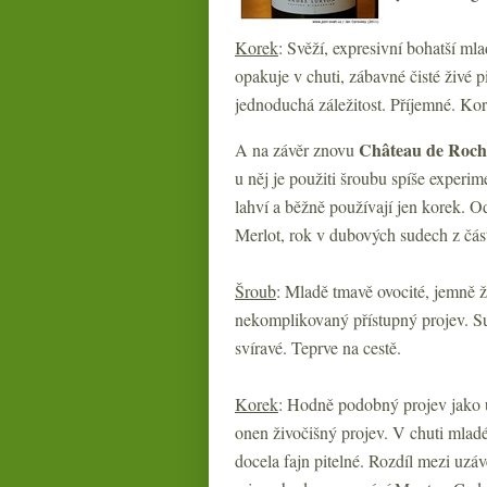
Korek
: Svěží, expresivní bohatší ml
opakuje v chuti, zábavné čisté živé 
jednoduchá záležitost. Příjemné. Kore
Château de Roch
A na závěr znovu
u něj je použiti šroubu spíše experim
lahví a běžně používají jen korek.
Merlot, rok v dubových sudech z čás
Šroub
: Mladě tmavě ovocité, jemně ž
nekomplikovaný přístupný projev. Such
svíravé. Teprve na cestě.
Korek
: Hodně podobný projev jako 
onen živočišný projev. V chuti mladé
docela fajn pitelné. Rozdíl mezi uz