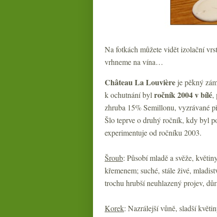
Na fotkách můžete vidět izolační vrst
vrhneme na vína…
Château La Louvière
je pěkný zám
ročník 2004 v bílé
k ochutnání byl
,
zhruba 15% Semillonu, vyzrávané př
Šlo teprve o druhý ročník, kdy byl p
experimentuje od ročníku 2003.
Šroub
: Působí mladě a svěže, květiny
křemenem; suché, stále živé, mladistv
trochu hrubší neuhlazený projev, důr
Korek
: Nazrálejší vůně, sladší květi