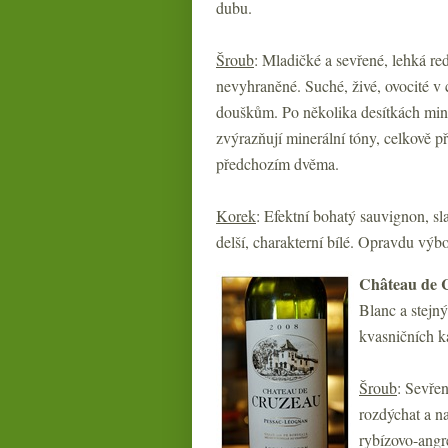
dubu.
Šroub
: Mladičké a sevřené, lehká re
nevyhraněné. Suché, živé, ovocité v ch
douškům. Po několika desítkách minu
zvýrazňují minerální tóny, celkově p
předchozím dvěma.
Korek
: Efektní bohatý sauvignon, sla
delší, charakterní bílé. Opravdu výbo
Château de 
Blanc a stejný
kvasničních k
Šroub
: Sevře
rozdýchat a n
rybízovo-angre