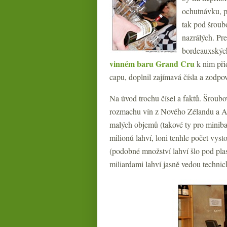
ochutnávku, p
tak pod šroub
nazrálých. Pre
bordeauxských
vinném baru Grand Cru
k nim přid
capu, doplnil zajímavá čísla a zodpo
Na úvod trochu čísel a faktů. Šroubo
rozmachu vín z Nového Zélandu a Aust
malých objemů (takové ty pro miniba
milionů lahví, loni tenhle počet vyst
(podobné množství lahví šlo pod plas
miliardami lahví jasně vedou technic