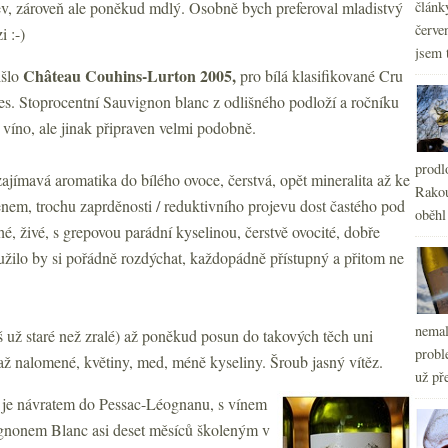
jev, zároveň ale poněkud mdlý. Osobně bych preferoval mladistvý
článk
červe
 :-)
jsem 
Château Couhins-Lurton 2005,
išlo
pro bílá klasifikované
Cru
es. Stoprocentní Sauvignon blanc z odlišného podloží a ročníku
 víno, ale jinak připraven velmi podobně.
prodl
zajímavá aromatika do bílého ovoce, čerstvá, opět mineralita až ke
Rakou
enem, trochu zaprděnosti / reduktivního projevu dost častého pod
oběhl
, živé, s grepovou parádní kyselinou, čerstvě ovocité, dobře
užilo by si pořádně rozdýchat, každopádně přístupný a přitom ne
nemal
š už staré než zralé) až poněkud posun do takových těch uni
probl
až nalomené, květiny, med, méně kyseliny. Šroub jasný vítěz.
už pře
é
je návratem do Pessac-Léognanu, s vínem
gnonem Blanc asi deset měsíců školeným v