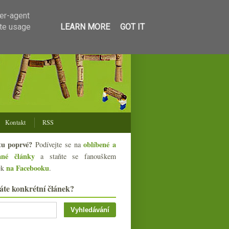
ser-agent
ate usage
LEARN MORE
GOT IT
Kontakt
RSS
tu poprvé?
oblíbené a
Podívejte se na
ané články
a staňte se fanouškem
na Facebooku
ek
.
áte konkrétní článek?