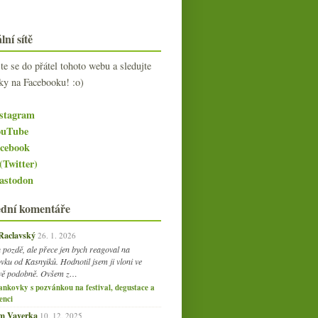
lní sítě
jte se do přátel tohoto webu a sledujte
ky na Facebooku! :o)
stagram
uTube
cebook
(Twitter)
stodon
ední komentáře
 Raclavský
26. 1. 2026
 pozdě, ale přece jen bych reagoval na
vku od Kasnyiků. Hodnotil jsem ji vloni ve
vě podobně. Ovšem z…
ankovky s pozvánkou na festival, degustace a
enci
am Vaverka
10. 12. 2025