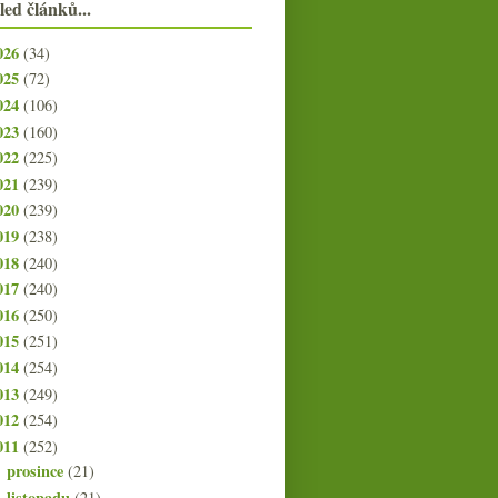
led článků...
026
(34)
025
(72)
024
(106)
023
(160)
022
(225)
021
(239)
020
(239)
019
(238)
018
(240)
017
(240)
016
(250)
015
(251)
014
(254)
013
(249)
012
(254)
011
(252)
prosince
(21)
►
listopadu
(21)
►