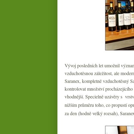
Vývoj posledních let umožnil význam
vzduchotěsnou záležitost, ale moder
Saranex, kompletně vzduchotěsný Sar
kontrolovat množství procházejícího 
vhodnější. Specielně uzávěry s vrs
nižším průměru toho, co propustí op
za den (hodně velký rozsah), Sarane