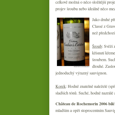
celkově možná o něco složitější pro
projev šroubu nebo ideálně něco mezi
Jako druhé př
Classé z Grav
než předchozí
Šroub
: Svěží 
křísnutí křem
šroubem. Suché
dlouhé. Zaslo
jednoduchý výrazný sauvignon.
Korek
: Hodně znatelně naleželé (spí
sladších tónů. Suché, hodně nazrálé 
Château de Rochemorin 2006 bíl
mladším a opět stoprocentním Sauvi