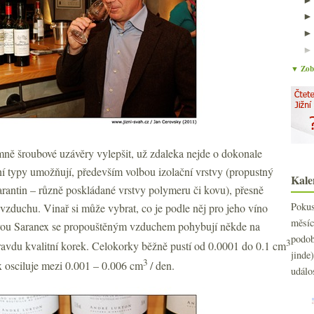
▼ Zobr
ně šroubové uzávěry vylepšit, už zdaleka nejde o dokonale
ní typy umožňují, především volbou izolační vrstvy (propustný
Kale
antin – různě poskládané vrstvy polymeru či kovu), přesně
Poku
vzduchu. Vinař si může vybrat, co je podle něj pro jeho víno
měs
tvou Saranex se propouštěným vzduchem pohybují někde na
podo
3
ravdu kvalitní korek. Celokorky běžně pustí od 0.0001 do 0.1 cm
jind
3
x osciluje mezi 0.001 – 0.006 cm
/ den.
událo