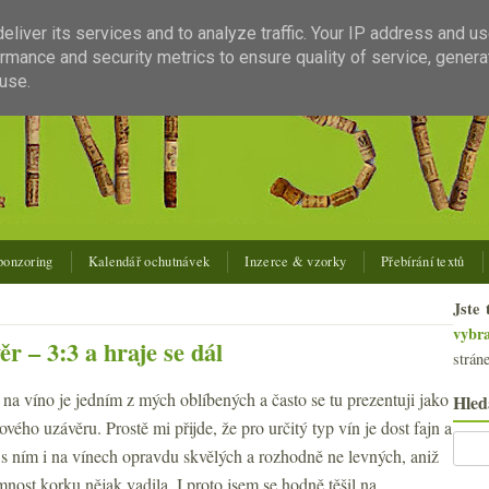
liver its services and to analyze traffic. Your IP address and u
rmance and security metrics to ensure quality of service, gener
use.
ponzoring
Kalendář ochutnávek
Inzerce & vzorky
Přebírání textů
Jste 
vybr
r – 3:3 a hraje se dál
strán
na víno je jedním z mých oblíbených a často se tu prezentuji jako
Hled
vého uzávěru. Prostě mi přijde, že pro určitý typ vín je dost fajn a
e s ním i na vínech opravdu skvělých a rozhodně ne levných, aniž
nost korku nějak vadila. I proto jsem se hodně těšil na