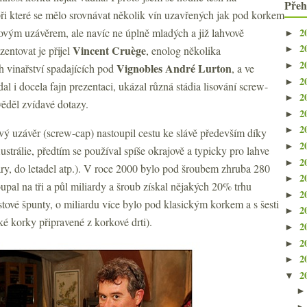
Přeh
ři které se mělo srovnávat několik vín uzavřených jak pod korkem
2
ovým uzávěrem, ale navíc ne úplně mladých a již lahvově
►
2
Vincent Cruège
zentovat je přijel
, enolog několika
►
2
►
Vignobles André Lurton
 vinařství spadajících pod
, a ve
2
►
al i docela fajn prezentaci, ukázal různá stádia lisování screw-
2
►
věděl zvídavé dotazy.
2
►
2
►
vý uzávěr (screw-cap) nastoupil cestu ke slávě především díky
2
►
rálie, předtím se používal spíše okrajově a typicky pro lahve
2
►
ry, do letadel atp.). V roce 2000 bylo pod šroubem zhruba 280
2
►
oupal na tři a půl miliardy a šroub získal nějakých 20% trhu
2
►
tové špunty, o miliardu více bylo pod klasickým korkem a s šesti
2
►
ké korky připravené z korkové drti).
2
►
2
►
2
►
2
▼