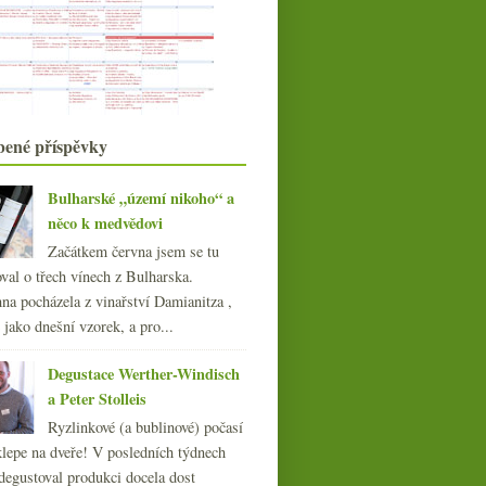
konzumací otevírá...
Kachní sůvíd a pinoty z Moravy a
Burgundska
Pinot Noir z Čech a Moravy 2006 –
část I.
Chardonnay VUT Brno a rosé sekt z
bené příspěvky
Austrálie
Velikonoční kopřivová nádivka,
základní burgundské...
Bulharské „území nikoho“ a
Korek vs. šroubový uzávěr – 3:3 a
něco k medvědovi
hraje se dál
Začátkem června jsem se tu
Rulandské bílé „Smaragd“ ze
Znovínu
val o třech vínech z Bulharska.
Chuť na skleničku sherry
na pocházela z vinařství Damianitza ,
Most na Mosele, Jamek, víno a
ě jako dnešní vzorek, a pro...
jídlo, identita stře...
Frankovka, Pinot i Cabernet aneb
Degustace Werther-Windisch
ochutnávka špičko...
a Peter Stolleis
Výsledky ankety „Kupujete
biopotraviny?“
Ryzlinkové (a bublinové) počasí
Ochutnávka českých vín v Kvícu
klepe na dveře! V posledních týdnech
Autentický úprk Jižního svahu na
degustoval produkci docela dost