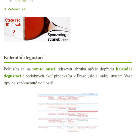
srpna
(23)
►
července
(15)
►
▼ Zobrazit vše
června
(23)
►
května
(23)
►
dubna
(20)
▼
Když víno z Wachau, tak… Neuburské?
Jižní svah na Kindle, šoproňská měna, NY Times a M...
Jarní táboření s pár víny a biomasem ze Sasova
15x bílé i červené do 150,- Kč
Kalendář degustací
Bubláme s bohémkou & Piper-Heidsieck
Klasický ročník, názory na Bordeaux 2010 a cesta z...
tomto místě
kalendář
Pokusím se na
udržovat zhruba měsíc dopředu
French Wine Show 2011 sponzorující krtka
degustací
a podobných akcí především v Praze (ale i jinde), uvítám Vaše
Výsledky ankety „Jak dlouho před konzumací otevírá...
tipy na zapomenuté události!
Kachní sůvíd a pinoty z Moravy a Burgundska
Pinot Noir z Čech a Moravy 2006 – část I.
Chardonnay VUT Brno a rosé sekt z Austrálie
Velikonoční kopřivová nádivka, základní burgundské...
Korek vs. šroubový uzávěr – 3:3 a hraje se dál
Rulandské bílé „Smaragd“ ze Znovínu
Chuť na skleničku sherry
Most na Mosele, Jamek, víno a jídlo, identita stře...