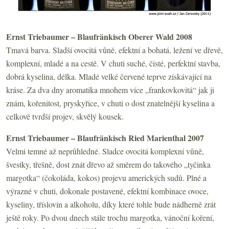
Ernst Triebaumer – Blaufränkisch Oberer Wald 2008
Tmavá barva. Sladší ovocitá vůně, efektní a bohatá, ležení ve dřevě,
komplexní, mladé a na cestě. V chuti suché, čisté, perfektní stavba,
dobrá kyselina, délka. Mladé velké červené teprve získávající na
kráse. Za dva dny aromatika mnohem více „frankovkovitá“ jak ji
znám, kořenitost, pryskyřice, v chuti o dost znatelnější kyselina a
celkově tvrdší projev, skvělý kousek.
Ernst Triebaumer – Blaufränkisch Ried Marienthal 2007
Velmi temné až neprůhledné. Sladce ovocitá komplexní vůně,
švestky, třešně, dost znát dřevo až směrem do takového „tyčinka
margotka“ (čokoláda, kokos) projevu amerických sudů. Plné a
výrazné v chuti, dokonale postavené, efektní kombinace ovoce,
kyseliny, tříslovin a alkoholu, díky které tohle bude nádherně zrát
ještě roky. Po dvou dnech stále trochu margotka, vánoční koření,