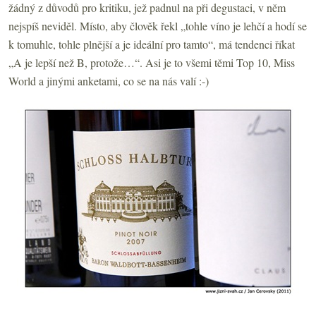
žádný z důvodů pro kritiku, jež padnul na při degustaci, v něm
nejspíš neviděl. Místo, aby člověk řekl „tohle víno je lehčí a hodí se
k tomuhle, tohle plnější a je ideální pro tamto“, má tendenci říkat
„A je lepší než B, protože…“. Asi je to všemi těmi Top 10, Miss
World a jinými anketami, co se na nás valí :-)