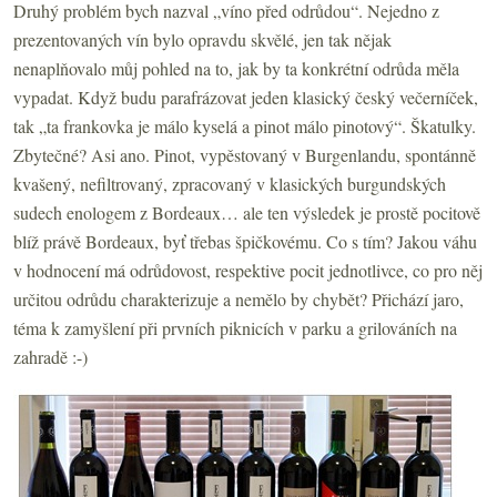
Druhý problém bych nazval „víno před odrůdou“. Nejedno z
prezentovaných vín bylo opravdu skvělé, jen tak nějak
nenaplňovalo můj pohled na to, jak by ta konkrétní odrůda měla
vypadat. Když budu parafrázovat jeden klasický český večerníček,
tak „ta frankovka je málo kyselá a pinot málo pinotový“. Škatulky.
Zbytečné? Asi ano. Pinot, vypěstovaný v Burgenlandu, spontánně
kvašený, nefiltrovaný, zpracovaný v klasických burgundských
sudech enologem z Bordeaux… ale ten výsledek je prostě pocitově
blíž právě Bordeaux, byť třebas špičkovému. Co s tím? Jakou váhu
v hodnocení má odrůdovost, respektive pocit jednotlivce, co pro něj
určitou odrůdu charakterizuje a nemělo by chybět? Přichází jaro,
téma k zamyšlení při prvních piknicích v parku a grilováních na
zahradě :-)