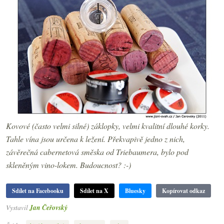
Kovové (často velmi silné) záklopky, velmi kvalitní dlouhé korky.
Tahle vína jsou určena k ležení. Překvapivě jedno z nich,
závěrečná cabernetová směska od Triebaumera, bylo pod
skleněným vino-lokem. Budoucnost? :-)
Sdílet na Facebooku
Sdílet na X
Bluesky
Kopírovat odkaz
Vystavil
Jan Čeřovský