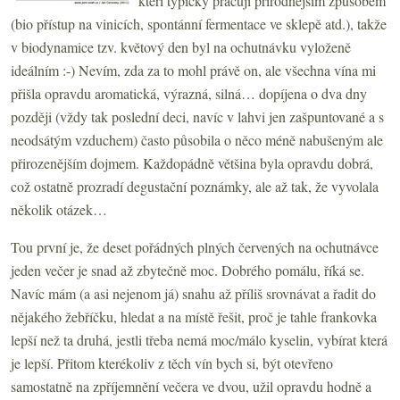
kteří typicky pracují přírodnějším způsobem
(bio přístup na vinicích, spontánní fermentace ve sklepě atd.), takže
v biodynamice tzv. květový den byl na ochutnávku vyloženě
ideálním :-) Nevím, zda za to mohl právě on, ale všechna vína mi
přišla opravdu aromatická, výrazná, silná… dopíjena o dva dny
později (vždy tak poslední deci, navíc v lahvi jen zašpuntované a s
neodsátým vzduchem) často působila o něco méně nabušeným ale
přirozenějším dojmem. Každopádně většina byla opravdu dobrá,
což ostatně prozradí degustační poznámky, ale až tak, že vyvolala
několik otázek…
Tou první je, že deset pořádných plných červených na ochutnávce
jeden večer je snad až zbytečně moc. Dobrého pomálu, říká se.
Navíc mám (a asi nejenom já) snahu až příliš srovnávat a řadit do
nějakého žebříčku, hledat a na místě řešit, proč je tahle frankovka
lepší než ta druhá, jestli třeba nemá moc/málo kyselin, vybírat která
je lepší. Přitom kterékoliv z těch vín bych si, být otevřeno
samostatně na zpříjemnění večera ve dvou, užil opravdu hodně a