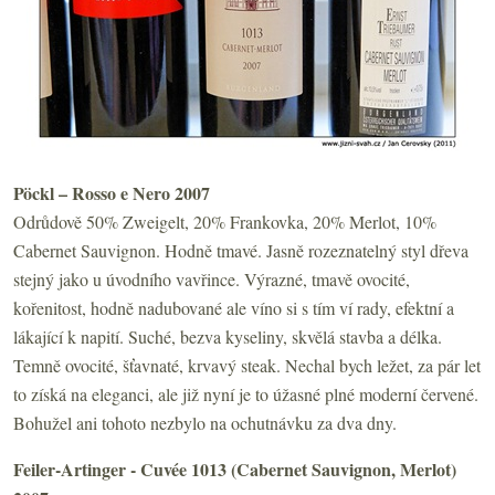
Pöckl – Rosso e Nero 2007
Odrůdově 50% Zweigelt, 20% Frankovka, 20% Merlot, 10%
Cabernet Sauvignon. Hodně tmavé. Jasně rozeznatelný styl dřeva
stejný jako u úvodního vavřince. Výrazné, tmavě ovocité,
kořenitost, hodně nadubované ale víno si s tím ví rady, efektní a
lákající k napití. Suché, bezva kyseliny, skvělá stavba a délka.
Temně ovocité, šťavnaté, krvavý steak. Nechal bych ležet, za pár let
to získá na eleganci, ale již nyní je to úžasné plné moderní červené.
Bohužel ani tohoto nezbylo na ochutnávku za dva dny.
Feiler-Artinger - Cuvée 1013 (Cabernet Sauvignon, Merlot)