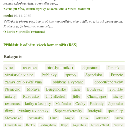
tortura sklenkou riedel sommelier bur…
Z čeho pít víno, smutné zprávy ze světa vína a viněta Moutonu
merlot
10. 11. 2025
V článku je přesně popsáno proč toto nepodnikám, víno a jídlo v restaraci, pouze doma.
Problém je, že korkovou vadu nelz…
O korku v prestižní restauraci
Přihlásit k odběru všech komentářů (RSS)
Kategorie
víno
recenze
bio(dynamika)
degustace
Jen tak...
vinařství a vinice
bublinky
zprávy
Španělsko
Francie
zamyšlení o světě vína
oblíbené a vybrané
doporučené weby
Německo
Morava
Burgundsko
Itálie
Bordeaux
reportáže
ankety
Rakousko
Jiný alkohol
jídlo
Champagne
sherry
restaurace
knihy a časopisy
Maďarsko
Čechy
Podvody
Japonsko
filmy
vinárny a vinotéky
Supermarketovky
kuchyně
speciality
Slovensko
Slovinsko
Chile
Anglie
USA
Austrálie
video
Chorvatsko
Řecko
Portugalsko
Kypr
Argentina
Nový Zéland
Gruzie