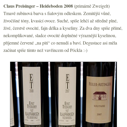
Claus Preisinger – Heideboden 2008
(primárně Zweigelt)
Tmavě rubínová barva s fialovým odleskem. Zemitější vůně,
živočišné tóny, kvasící ovoce. Suché, spíše lehčí až středně plné,
živé, čerstvě ovocité, fajn délka a kyseliny. Za dva dny spíše přímé,
nekomplikované, sladce ovocité doplněné výraznější kyselinou,
příjemné červené „na pití“ co nenudí a baví. Degustace asi měla
začínat spíše tímto než vavřincem od Pöckla :-)