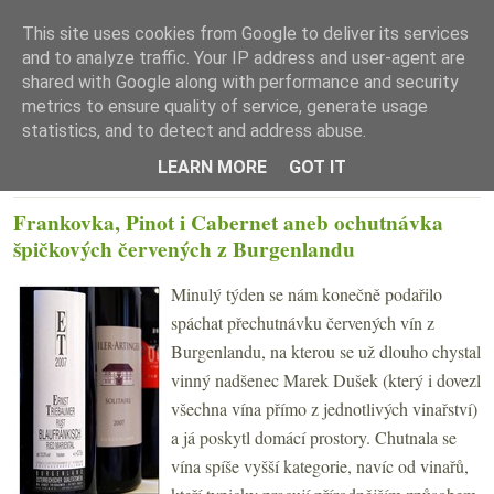
This site uses cookies from Google to deliver its services
and to analyze traffic. Your IP address and user-agent are
shared with Google along with performance and security
metrics to ensure quality of service, generate usage
statistics, and to detect and address abuse.
☰ Menu
LEARN MORE
GOT IT
STŘEDA 6. DUBNA 2011
Frankovka, Pinot i Cabernet aneb ochutnávka
špičkových červených z Burgenlandu
Minulý týden se nám konečně podařilo
spáchat přechutnávku červených vín z
Burgenlandu, na kterou se už dlouho chystal
vinný nadšenec Marek Dušek (který i dovezl
všechna vína přímo z jednotlivých vinařství)
a já poskytl domácí prostory. Chutnala se
vína spíše vyšší kategorie, navíc od vinařů,