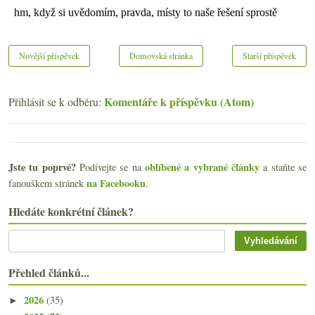
Novější příspěvek
Domovská stránka
Starší příspěvek
Komentáře k příspěvku (Atom)
Přihlásit se k odběru:
Jste tu poprvé?
oblíbené a vybrané články
Podívejte se na
a staňte se
na Facebooku
fanouškem stránek
.
Hledáte konkrétní článek?
Přehled článků...
2026
(35)
►