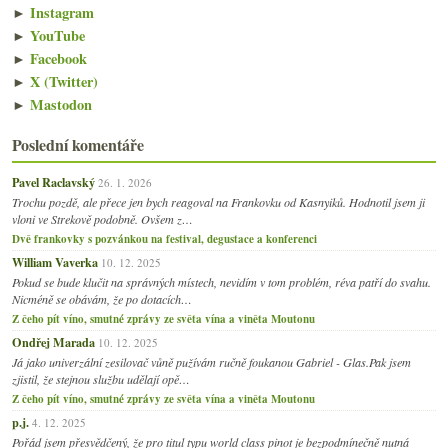
►
Instagram
►
YouTube
►
Facebook
►
X (Twitter)
►
Mastodon
Poslední komentáře
Pavel Raclavský
26. 1. 2026
Trochu pozdě, ale přece jen bych reagoval na Frankovku od Kasnyiků. Hodnotil jsem ji
vloni ve Strekově podobně. Ovšem z…
Dvě frankovky s pozvánkou na festival, degustace a konferenci
William Vaverka
10. 12. 2025
Pokud se bude klučit na správných místech, nevidím v tom problém, réva patří do svahu.
Nicméně se obávám, že po dotacích…
Z čeho pít víno, smutné zprávy ze světa vína a viněta Moutonu
Ondřej Marada
10. 12. 2025
Já jako univerzální zesilovač vůně pužívám ručně foukanou Gabriel - Glas.Pak jsem
zjistil, že stejnou službu udělají opě…
Z čeho pít víno, smutné zprávy ze světa vína a viněta Moutonu
p.j.
4. 12. 2025
Pořád jsem přesvědčený, že pro titul typu world class pinot je bezpodmínečně nutná