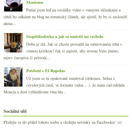
Moutonu
Patlal jsem teď na sociálky video s vinnými sklenkami a
chtěl ho odkázat na blog na tematický článek, ale zjistil, že by si zasloužil
aktua...
Stopětibodovka a jak se umístit na vrcholu
Doba je zlá. Jak se chcete prosadit na saturovaném trhu s
vinnou kritikou? Jak si zajistit, aby zrovna Vaše jméno,
název časopisu či průvodc...
Potěšení s El Rapolao
Už jsem se tu opakovaně zmiňoval (dokonce, hrůza z
covidových časů, ve formátu videa… ), že mám rád odrůdu
Mencía a dost vyhledávám vína hla...
Sociální sítě
Přidejte se do přátel tohoto webu a sledujte novinky na Facebooku! :o)