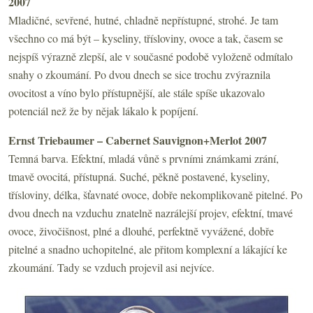
2007
Mladičné, sevřené, hutné, chladně nepřístupné, strohé. Je tam
všechno co má být – kyseliny, třísloviny, ovoce a tak, časem se
nejspíš výrazně zlepší, ale v současné podobě vyloženě odmítalo
snahy o zkoumání. Po dvou dnech se sice trochu zvýraznila
ovocitost a víno bylo přístupnější, ale stále spíše ukazovalo
potenciál než že by nějak lákalo k popíjení.
Ernst Triebaumer – Cabernet Sauvignon+Merlot 2007
Temná barva. Efektní, mladá vůně s prvními známkami zrání,
tmavě ovocitá, přístupná. Suché, pěkně postavené, kyseliny,
třísloviny, délka, šťavnaté ovoce, dobře nekomplikovaně pitelné. Po
dvou dnech na vzduchu znatelně nazrálejší projev, efektní, tmavé
ovoce, živočišnost, plné a dlouhé, perfektně vyvážené, dobře
pitelné a snadno uchopitelné, ale přitom komplexní a lákající ke
zkoumání. Tady se vzduch projevil asi nejvíce.