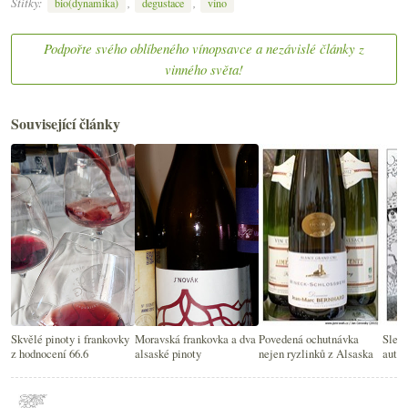
Štítky:
,
,
bio(dynamika)
degustace
víno
Podpořte svého oblíbeného vínopsavce a nezávislé články z
vinného světa!
Související články
Skvělé pinoty i frankovky
Moravská frankovka a dva
Povedená ochutnávka
Slep
z hodnocení 66.6
alsaské pinoty
nejen ryzlinků z Alsaska
auten