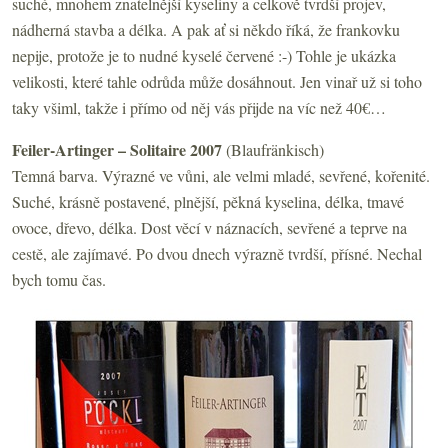
suché, mnohem znatelnější kyseliny a celkově tvrdší projev,
nádherná stavba a délka. A pak ať si někdo říká, že frankovku
nepije, protože je to nudné kyselé červené :-) Tohle je ukázka
velikosti, které tahle odrůda může dosáhnout. Jen vinař už si toho
taky všiml, takže i přímo od něj vás přijde na víc než 40€…
Feiler-Artinger – Solitaire 2007
(Blaufränkisch)
Temná barva. Výrazné ve vůni, ale velmi mladé, sevřené, kořenité.
Suché, krásně postavené, plnější, pěkná kyselina, délka, tmavé
ovoce, dřevo, délka. Dost věcí v náznacích, sevřené a teprve na
cestě, ale zajímavé. Po dvou dnech výrazně tvrdší, přísné. Nechal
bych tomu čas.