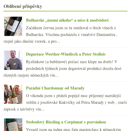
Frankovka, Pinot i Cabernet aneb ochutnávka špičko...
Oblíbené příspěvky
Výsledky ankety „Kupujete biopotraviny?“
Ochutnávka českých vín v Kvícu
Bulharské „území nikoho“ a něco k medvědovi
Autentický úprk Jižního svahu na moderní média
Začátkem června jsem se tu zmiňoval o třech vínech z
března
(23)
►
Bulharska. Všechna pocházela z vinařství Damianitza ,
února
(20)
►
stejně jako dnešní vzorek, a pro...
ledna
(21)
►
2010
(249)
Degustace Werther-Windisch a Peter Stolleis
►
2009
(249)
►
Ryzlinkové (a bublinové) počasí zase klepe na dveře! V
2008
(270)
►
posledních týdnech jsem degustoval produkci docela dost
2007
(108)
►
různých (nejen) německých vin...
Parádní Chardonnay od Marady
O víkendu jsem s přáteli popíjel moc příjemný nazrálejší
veltlín z josefovské Kukvičky od Petra Marady ( web , starší
zápisek z návštěvy vin...
Stobodový Riesling a Corpinnat s pozvánkou
Vyrazil jsem na jednu moc fajn masterclass k německým