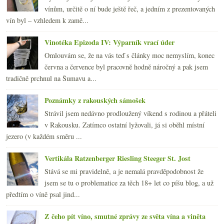
vínům, určitě o ní bude ještě řeč, a jedním z prezentovaných
vín byl – vzhledem k zamě...
Vinotéka Epizoda IV: Výparník vrací úder
Omlouvám se, že na vás teď s články moc nemyslím, konec
června a července byl pracovně hodně náročný a pak jsem
tradičně prchnul na Šumavu a...
Poznámky z rakouských sámošek
Strávil jsem nedávno prodloužený víkend s rodinou a přáteli
v Rakousku. Zatímco ostatní lyžovali, já si oběhl místní
jezero (v každém směru ...
Vertikála Ratzenberger Riesling Steeger St. Jost
Stává se mi pravidelně, a je nemalá pravděpodobnost že
jsem se tu o problematice za těch 18+ let co píšu blog, a už
předtím o víně psal jind...
Z čeho pít víno, smutné zprávy ze světa vína a viněta