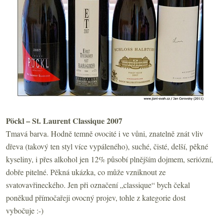
Pöckl – St. Laurent Classique 2007
Tmavá barva. Hodně temně ovocité i ve vůni, znatelně znát vliv
dřeva (takový ten styl více vypáleného), suché, čisté, delší, pěkné
kyseliny, i přes alkohol jen 12% působí plnějším dojmem, seriózní,
dobře pitelné. Pěkná ukázka, co může vzniknout ze
svatovavřineckého. Jen při označení „classique“ bych čekal
poněkud přímočařeji ovocný projev, tohle z kategorie dost
vybočuje :-)