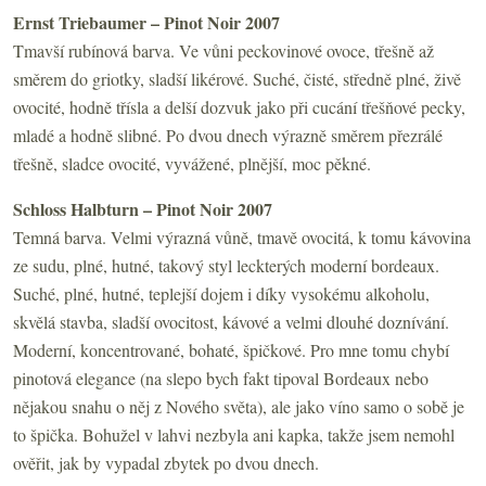
Ernst Triebaumer – Pinot Noir 2007
Tmavší rubínová barva. Ve vůni peckovinové ovoce, třešně až
směrem do griotky, sladší likérové. Suché, čisté, středně plné, živě
ovocité, hodně třísla a delší dozvuk jako při cucání třešňové pecky,
mladé a hodně slibné. Po dvou dnech výrazně směrem přezrálé
třešně, sladce ovocité, vyvážené, plnější, moc pěkné.
Schloss Halbturn – Pinot Noir 2007
Temná barva. Velmi výrazná vůně, tmavě ovocitá, k tomu kávovina
ze sudu, plné, hutné, takový styl leckterých moderní bordeaux.
Suché, plné, hutné, teplejší dojem i díky vysokému alkoholu,
skvělá stavba, sladší ovocitost, kávové a velmi dlouhé doznívání.
Moderní, koncentrované, bohaté, špičkové. Pro mne tomu chybí
pinotová elegance (na slepo bych fakt tipoval Bordeaux nebo
nějakou snahu o něj z Nového světa), ale jako víno samo o sobě je
to špička. Bohužel v lahvi nezbyla ani kapka, takže jsem nemohl
ověřit, jak by vypadal zbytek po dvou dnech.