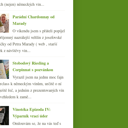
moderní média
ch (nejen) německých vin...
března
(23)
►
února
(20)
Parádní Chardonnay od
►
ledna
(21)
Marady
►
O víkendu jsem s přáteli popíjel
010
(249)
říjemný nazrálejší veltlín z josefovské
009
(249)
čky od Petra Marady ( web , starší
008
(270)
ek z návštěvy vin...
007
(108)
Stobodový Riesling a
Corpinnat s pozvánkou
Vyrazil jsem na jednu moc fajn
rclass k německým vínům, určitě o ní
ještě řeč, a jedním z prezentovaných vín
 vzhledem k zamě...
Vinotéka Epizoda IV:
Výparník vrací úder
Omlouvám se, že na vás teď s