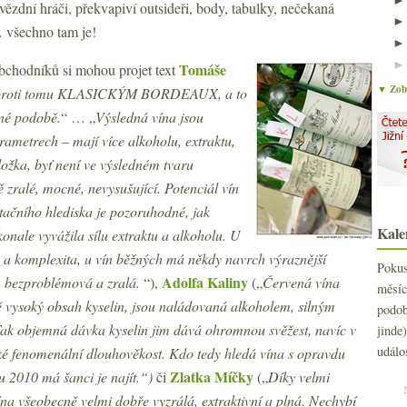
 Hvězdní hráči, překvapiví outsideři, body, tabulky, nečekaná
 všechno tam je!
Tomáše
chodníků si mohou projet text
▼ Zobr
naproti tomu KLASICKÝM BORDEAUX, a to
lné podobě.
“ … „
Výsledná vína jsou
rametrech – mají více alkoholu, extraktu,
 složka, byť není ve výsledném tvaru
 zralé, mocné, nevysušující. Potenciál vín
tačního hlediska je pozoruhodné, jak
Kale
konale vyvážila sílu extraktu a alkoholu. U
ie a komplexita, u vín běžných má někdy navrch výraznější
Poku
Adolfa Kaliny
no, bezproblémová a zralá.
“),
(„
Červená vína
měs
 vysoký obsah kyselin, jsou naládovaná alkoholem, silným
podo
ak objemná dávka kyselin jim dává ohromnou svěžest, navíc v
jind
událo
aké fenomenální dlouhověkost. Kdo tedy hledá vína s opravdu
Zlatka Míčky
 2010 má šanci je najít.“)
či
(„
Díky velmi
a všeobecně velmi dobře vyzrálá, extraktivní a plná. Nechybí