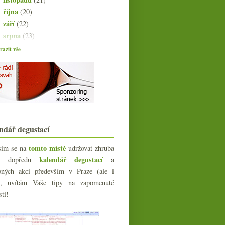
října
(20)
►
září
(22)
►
srpna
(23)
►
července
(15)
►
azit vše
června
(23)
►
května
(23)
►
dubna
(20)
▼
Když víno z Wachau, tak…
Neuburské?
Jižní svah na Kindle, šoproňská
měna, NY Times a M...
ndář degustací
Jarní táboření s pár víny a
biomasem ze Sasova
tomto místě
sím se na
udržovat zhruba
15x bílé i červené do 150,- Kč
kalendář degustací
íc dopředu
a
Bubláme s bohémkou & Piper-
bných akcí především v Praze (ale i
Heidsieck
e), uvítám Vaše tipy na zapomenuté
Klasický ročník, názory na
Bordeaux 2010 a cesta z...
sti!
French Wine Show 2011
sponzorující krtka
Výsledky ankety „Jak dlouho před