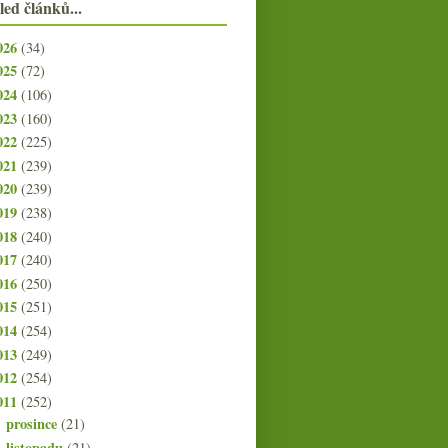
led článků...
026
(34)
025
(72)
024
(106)
023
(160)
022
(225)
021
(239)
020
(239)
019
(238)
018
(240)
017
(240)
016
(250)
015
(251)
014
(254)
013
(249)
012
(254)
011
(252)
prosince
(21)
►
listopadu
(21)
►