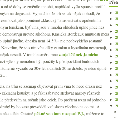
Přeh
a od té doby se změnilo mnohé, například vyšla spousta profilů
2
►
ných na degustaci. Vypadá to, že trh se tak nějak dohodl, že
2
►
rezentovat jako poměrně „klasický“ a srovnávat s opulentním
2
►
pným loňskem, byť vína jsou v mnoha ohledech úplně jinde než
2
►
 to demonstrují úrovně alkoholu. Klasická Bordeaux minulosti měla
2
►
ho úplně jiného, dneska není 14.5%+ nic neobvyklého (ostatně
2
►
. Netvrdím, že se s tím vína díky extraktu a kyselinám nesrovnají,
2
►
zaujal článek Jamieho
“ nějak nesedí. V tomhle směru mne
2
►
hozí výkony nemohou být použity k předpovídání budoucích
2
►
ádherně vyzrálo za 30+ let a dalších 20 se drželo, je něco úplně
2
►
2
dnes…
►
2
►
, na trhu se začínají objevovat první vína (o něco dražší než
2
►
e o základní kousky) a je fakt zábavné sledovat názory různých
2
►
2
ale především na ročník jako celek. Po přečtení textu od jednoho
►
2
▼
 druhý by ho zase přesvědčil vzít skoro všechno na co má. A
pěkně se o tom rozepsal P.J.
se něco děje. Ostatně
, můžeme to