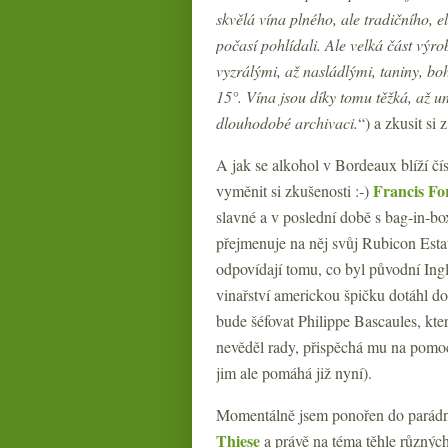
skvělá vína plného, ale tradičního, e
počasí pohlídali. Ale velká část výro
vyzrálými, až nasládlými, taniny, b
15°. Vína jsou díky tomu těžká, až u
dlouhodobé archivaci.
“) a zkusit si
A jak se alkohol v Bordeaux blíží čí
Francis Fo
vyměnit si zkušenosti :-)
slavné a v poslední době s bag-in-b
přejmenuje na něj svůj Rubicon Esta
odpovídají tomu, co byl původní Ingle
vinařství americkou špičku dotáhl d
bude šéfovat Philippe Bascaules, kte
nevěděl rady, přispěchá mu na pomoc
jim ale pomáhá již nyní).
Momentálně jsem ponořen do parád
Thiese
a právě na téma těhle různýc