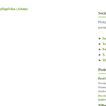
příspěvku (Atom)
Sociá
Přide
novin
►
In
►
Yo
►
Fa
►
X 
►
Ma
Posl
Pavel
Trochu
Franko
Streko
Dvě fr
konfer
Willi