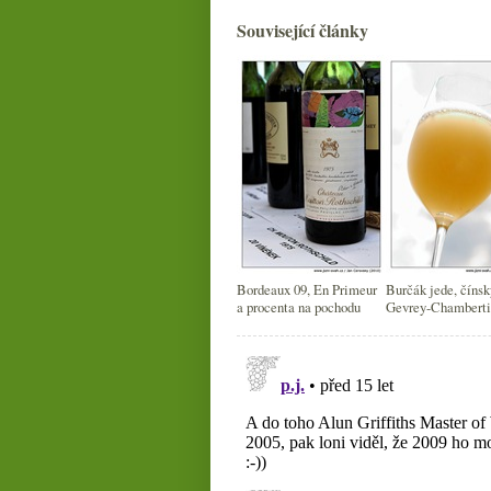
Související články
Bordeaux 09, En Primeur
Burčák jede, čínsk
a procenta na pochodu
Gevrey-Chamberti
Noma bez Bordea