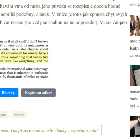
různý
rhávání vína od místa jeho původu se rozepisuje docela hodně.
nepříliš podobný, článek. V knize je totiž jak spousta chytlavých
h zamyšlení (ne vždy se snahou na ně odpovědět). Včera zaujalo
2
►
moc p
2
►
Kukvi
2
►
zápis
2
►
maste
Bluesky
Kopírovat odkaz
bude 
byl –
,
víno
zprávy
ného vínopsavce a nezávislé články z vinného světa!