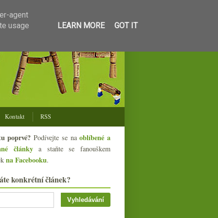
ser-agent
ate usage
LEARN MORE
GOT IT
Kontakt
RSS
tu poprvé?
oblíbené a
Podívejte se na
ané články
a staňte se fanouškem
na Facebooku
ek
.
áte konkrétní článek?