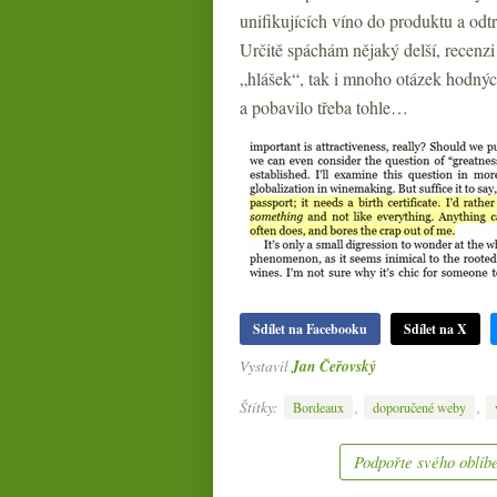
unifikujících víno do produktu a odt
Určitě spáchám nějaký delší, recenzi 
„hlášek“, tak i mnoho otázek hodnýc
a pobavilo třeba tohle…
Sdílet na Facebooku
Sdílet na X
Vystavil
Jan Čeřovský
Štítky:
,
,
Bordeaux
doporučené weby
Podpořte svého oblíbe