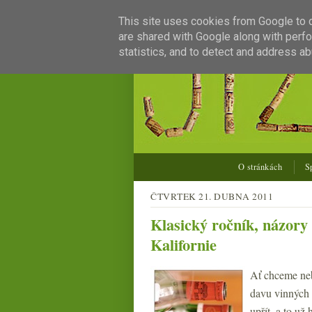
This site uses cookies from Google to de
are shared with Google along with perfo
statistics, and to detect and address ab
O stránkách
S
ČTVRTEK 21. DUBNA 2011
Klasický ročník, názory
Kalifornie
Ať chceme neb
davu vinných 
upřít, a to už