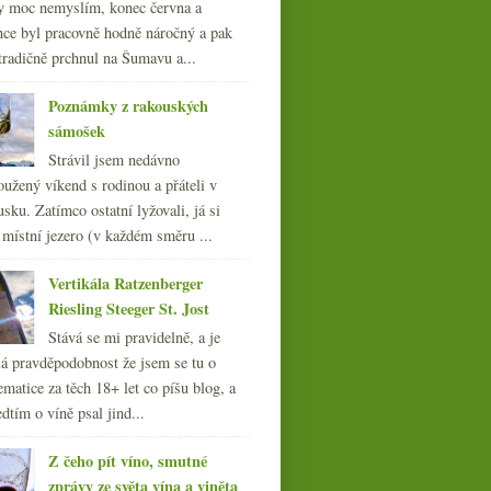
y moc nemyslím, konec června a
nce byl pracovně hodně náročný a pak
tradičně prchnul na Šumavu a...
Poznámky z rakouských
sámošek
Strávil jsem nedávno
oužený víkend s rodinou a přáteli v
sku. Zatímco ostatní lyžovali, já si
 místní jezero (v každém směru ...
Vertikála Ratzenberger
DRC rekordní, miliarda
prosecca, nové Crus
Riesling Steeger St. Jost
Bourgeois, dostatek bílého
Stává se mi pravidelně, a je
Burgundska
á pravděpodobnost že jsem se tu o
ematice za těch 18+ let co píšu blog, a
dtím o víně psal jind...
Z čeho pít víno, smutné
zprávy ze světa vína a viněta