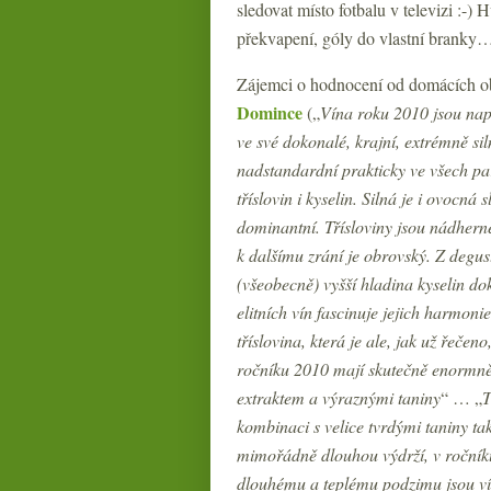
sledovat místo fotbalu v televizi :-)
překvapení, góly do vlastní branky…
Zájemci o hodnocení od domácích ob
Domince
(„
Vína roku 2010 jsou 
ve své dokonalé, krajní, extrémně si
nadstandardní prakticky ve všech pa
tříslovin i kyselin. Silná je i ovocná
dominantní. Třísloviny jsou nádherně
k dalšímu zrání je obrovský. Z degus
(všeobecně) vyšší hladina kyselin do
elitních vín fascinuje jejich harmon
tříslovina, která je ale, jak už řeče
ročníku 2010 mají skutečně enormně
extraktem a výraznými taniny
“ … „
T
kombinaci s velice tvrdými taniny t
mimořádně dlouhou výdrží, v ročníku
dlouhému a teplému podzimu jsou vín