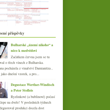
konzumací otevírá...
Kachní sůvíd a pinoty z Moravy a
Burgundska
Pinot Noir z Čech a Moravy 2006 –
část I.
Chardonnay VUT Brno a rosé sekt z
bené příspěvky
Austrálie
Velikonoční kopřivová nádivka,
základní burgundské...
Bulharské „území nikoho“ a
Korek vs. šroubový uzávěr – 3:3 a
něco k medvědovi
hraje se dál
Začátkem června jsem se tu
Rulandské bílé „Smaragd“ ze
Znovínu
val o třech vínech z Bulharska.
Chuť na skleničku sherry
na pocházela z vinařství Damianitza ,
Most na Mosele, Jamek, víno a
ě jako dnešní vzorek, a pro...
jídlo, identita stře...
Frankovka, Pinot i Cabernet aneb
Degustace Werther-Windisch
ochutnávka špičko...
a Peter Stolleis
Výsledky ankety „Kupujete
biopotraviny?“
Ryzlinkové (a bublinové) počasí
Ochutnávka českých vín v Kvícu
klepe na dveře! V posledních týdnech
Autentický úprk Jižního svahu na
degustoval produkci docela dost