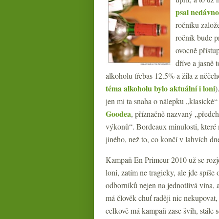
psal nedávno
ročníku založe
ročník bude p
ovocně přístu
dříve a jasně
alkoholu třebas 12.5% a žila z něče
téma alkoholu bylo aktuální i loni
)
jen mi ta snaha o nálepku „klasické
Goodea
, příznačně nazvaný „předc
výkonů“. Bordeaux minulosti, které n
jiného, než to, co končí v lahvích 
Kampaň En Primeur 2010 už se rozjela
loni, zatím ne tragicky, ale jde spíš
odborníků nejen na jednotlivá vína, 
má člověk chuť raději nic nekupovat,
celkově má kampaň zase švih, stále 