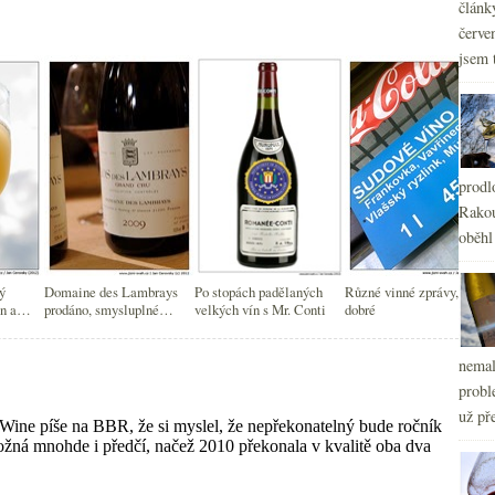
článk
červe
jsem 
prodl
Rakou
oběhl
ý
Domaine des Lambrays
Po stopách padělaných
Různé vinné zprávy, nejen
n a
prodáno, smysluplné
velkých vín s Mr. Conti
dobré
ux
Bordeaux 2013,
sběratelské korky
nemal
probl
už pře