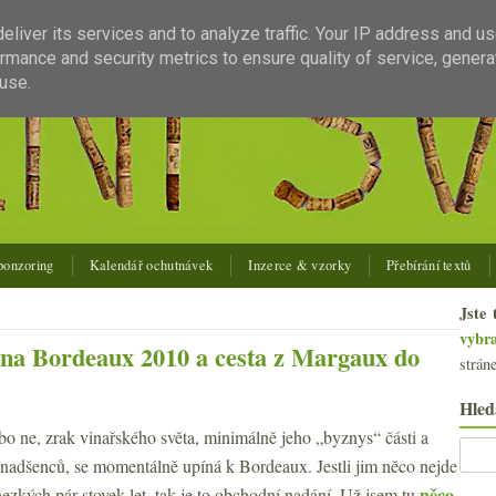
liver its services and to analyze traffic. Your IP address and u
rmance and security metrics to ensure quality of service, gener
use.
ponzoring
Kalendář ochutnávek
Inzerce & vzorky
Přebírání textů
Jste 
vybr
 na Bordeaux 2010 a cesta z Margaux do
strán
Hled
o ne, zrak vinařského světa, minimálně jeho „byznys“ části a
nadšenců, se momentálně upíná k Bordeaux. Jestli jim něco nejde
něco
 hezkých pár stovek let, tak je to obchodní nadání. Už jsem tu