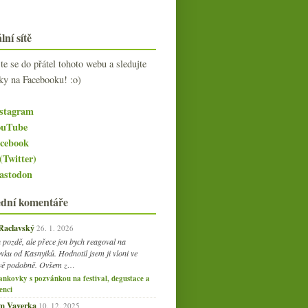
lní sítě
jte se do přátel tohoto webu a sledujte
ky na Facebooku! :o)
stagram
uTube
cebook
(Twitter)
stodon
ední komentáře
 Raclavský
26. 1. 2026
 pozdě, ale přece jen bych reagoval na
vku od Kasnyiků. Hodnotil jsem ji vloni ve
vě podobně. Ovšem z…
ankovky s pozvánkou na festival, degustace a
enci
am Vaverka
10. 12. 2025