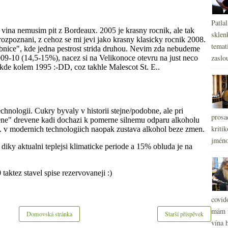
Patla
sklen
temati
zaslou
prosa
kritik
jméno
covid
mám r
Domovská stránka
Starší příspěvek
vína h