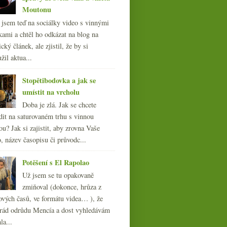
Moutonu
l jsem teď na sociálky video s vinnými
kami a chtěl ho odkázat na blog na
cký článek, ale zjistil, že by si
žil aktua...
Stopětibodovka a jak se
umístit na vrcholu
Doba je zlá. Jak se chcete
dit na saturovaném trhu s vinnou
ou? Jak si zajistit, aby zrovna Vaše
, název časopisu či průvodc...
Potěšení s El Rapolao
Už jsem se tu opakovaně
zmiňoval (dokonce, hrůza z
ových časů, ve formátu videa… ), že
ád odrůdu Mencía a dost vyhledávám
la...