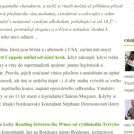
legantního charakteru, u nichž si vinaři možná až přílišnou přízeň
bců představila vína mohutná, extraktivní a oslovující s velmi
ohužel s neúnosně vysokým alkoholem, pohybující se od 14,2° –
navená, postrádají eleganci a svěžest a nebudou vhodná k
 z toho něco odnést…
Oblí
slům, která jsou běžná u cabernetů z USA, začíná mít smysl
rd Coppola udělal odvážný krok
, když zakoupil, kdysi velmi
oxy a víny do supermarketů spojené, jméno Inglenook a
te. Pravda, jejich současné vinice plochou a umístěním ne úplně
zmiňo
nook, ale tím se netřeba trápit :-) A aby snahu vytvořit ze svého
Všech
o úspěšného konce, najmul opravdového odborníka. Vinařství
stejn
rý se po 11 let staral o legendární Château Margaux. Kdyby si
 létající bordeauxský konzultant Stéphane
Derenoncourt (který
Reading between the Wines od ryzlinkofila Terryho
ní knihy
zase 
h konzultantů, her na Bordeaux mimo Bordeaux, technologií
jsem 