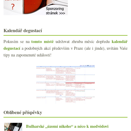
dubna
(20)
▼
Když víno z Wachau, tak… Neuburské?
Jižní svah na Kindle, šoproňská měna, NY Times a M...
Jarní táboření s pár víny a biomasem ze Sasova
15x bílé i červené do 150,- Kč
Kalendář degustací
Bubláme s bohémkou & Piper-Heidsieck
Klasický ročník, názory na Bordeaux 2010 a cesta z...
tomto místě
kalendář
Pokusím se na
udržovat zhruba měsíc dopředu
French Wine Show 2011 sponzorující krtka
degustací
a podobných akcí především v Praze (ale i jinde), uvítám Vaše
Výsledky ankety „Jak dlouho před konzumací otevírá...
tipy na zapomenuté události!
Kachní sůvíd a pinoty z Moravy a Burgundska
Pinot Noir z Čech a Moravy 2006 – část I.
Chardonnay VUT Brno a rosé sekt z Austrálie
Velikonoční kopřivová nádivka, základní burgundské...
Korek vs. šroubový uzávěr – 3:3 a hraje se dál
Rulandské bílé „Smaragd“ ze Znovínu
Chuť na skleničku sherry
Most na Mosele, Jamek, víno a jídlo, identita stře...
Frankovka, Pinot i Cabernet aneb ochutnávka špičko...
Oblíbené příspěvky
Výsledky ankety „Kupujete biopotraviny?“
Ochutnávka českých vín v Kvícu
Bulharské „území nikoho“ a něco k medvědovi
Autentický úprk Jižního svahu na moderní média