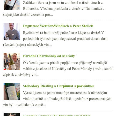
Začátkem června jsem se tu zmiňoval o třech vínech z
března
(23)
►
Bulharska. Všechna pocházela z vinařství Damianitza ,
února
(20)
►
stejně jako dnešní vzorek, a pro...
ledna
(21)
►
2010
(249)
Degustace Werther-Windisch a Peter Stolleis
►
2009
(249)
►
Ryzlinkové (a bublinové) počasí zase klepe na dveře! V
2008
(270)
►
posledních týdnech jsem degustoval produkci docela dost
2007
(108)
►
různých (nejen) německých vin...
Parádní Chardonnay od Marady
O víkendu jsem s přáteli popíjel moc příjemný nazrálejší
veltlín z josefovské Kukvičky od Petra Marady ( web , starší
zápisek z návštěvy vin...
Stobodový Riesling a Corpinnat s pozvánkou
Vyrazil jsem na jednu moc fajn masterclass k německým
vínům, určitě o ní bude ještě řeč, a jedním z prezentovaných
vín byl – vzhledem k zamě...
Vinotéka Epizoda IV: Výparník vrací úder