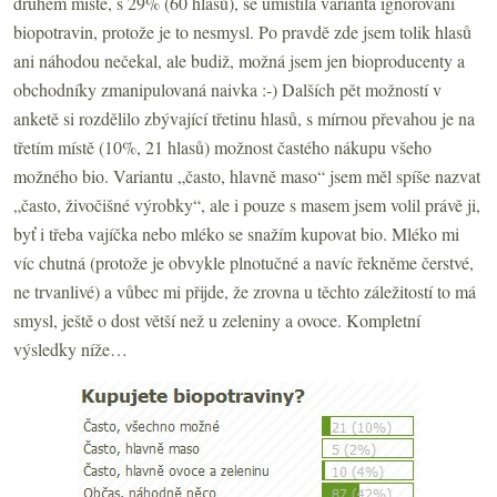
druhém místě, s 29% (60 hlasů), se umístila varianta ignorování
biopotravin, protože je to nesmysl. Po pravdě zde jsem tolik hlasů
ani náhodou nečekal, ale budiž, možná jsem jen bioproducenty a
obchodníky zmanipulovaná naivka :-) Dalších pět možností v
anketě si rozdělilo zbývající třetinu hlasů, s mírnou převahou je na
třetím místě (10%, 21 hlasů) možnost častého nákupu všeho
možného bio. Variantu „často, hlavně maso“ jsem měl spíše nazvat
„často, živočišné výrobky“, ale i pouze s masem jsem volil právě ji,
byť i třeba vajíčka nebo mléko se snažím kupovat bio. Mléko mi
víc chutná (protože je obvykle plnotučné a navíc řekněme čerstvé,
ne trvanlivé) a vůbec mi přijde, že zrovna u těchto záležitostí to má
smysl, ještě o dost větší než u zeleniny a ovoce. Kompletní
výsledky níže…