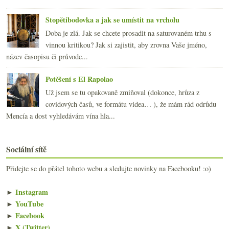
Stopětibodovka a jak se umístit na vrcholu
Doba je zlá. Jak se chcete prosadit na saturovaném trhu s
vinnou kritikou? Jak si zajistit, aby zrovna Vaše jméno,
název časopisu či průvodc...
Potěšení s El Rapolao
Už jsem se tu opakovaně zmiňoval (dokonce, hrůza z
covidových časů, ve formátu videa… ), že mám rád odrůdu
Mencía a dost vyhledávám vína hla...
Sociální sítě
Přidejte se do přátel tohoto webu a sledujte novinky na Facebooku! :o)
►
Instagram
►
YouTube
►
Facebook
►
X (Twitter)