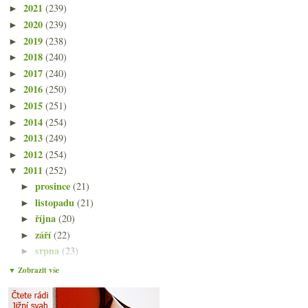
2021
(239)
►
2020
(239)
►
2019
(238)
►
2018
(240)
►
2017
(240)
►
2016
(250)
►
2015
(251)
►
2014
(254)
►
2013
(249)
►
2012
(254)
►
2011
(252)
▼
prosince
(21)
►
listopadu
(21)
►
října
(20)
►
září
(22)
►
srpna
(23)
►
července
(15)
►
▼ Zobrazit vše
června
(23)
►
května
(23)
►