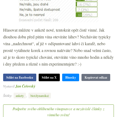
Hlasovat můžete v anketě nové, tentokrát opět čistě vinné. Jak
dlouhou dobu před pitím vína otevíráte láhev? Necháváte typicky
vína „nadechnout“, ať již v odšpuntované lahvi či karafě, nebo
prostě vytáhnete korek a rovnou naléváte? Nebo snad velmi často,
až je to skoro typické chování, otevíráte víno mnoho hodin a někdy
i dny předem a různě s ním experimentujete? :-)
Sdílet na Facebooku
Sdílet na X
Bluesky
Kopírovat odkaz
Vystavil
Jan Čeřovský
Štítky:
,
ankety
bio(dynamika)
Podpořte svého oblíbeného vínopsavce a nezávislé články z
vinného světa!