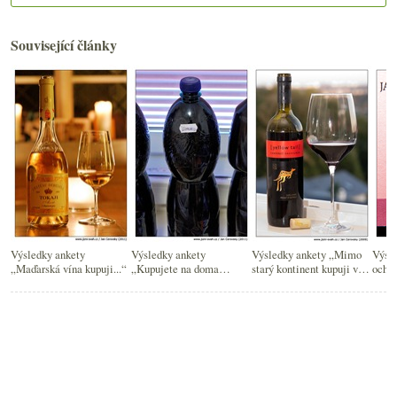
Související články
Výsledky ankety
Výsledky ankety
Výsledky ankety „Mimo
Výsle
„Maďarská vína kupuji...“
„Kupujete na doma
starý kontinent kupuji vína
ochot
sudovky / stáčená vína?“
nejčastěji z…“
vína