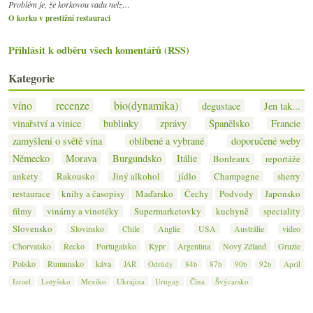
Problém je, že korkovou vadu nelz…
O korku v prestižní restauraci
Přihlásit k odběru všech komentářů (RSS)
Kategorie
víno
recenze
bio(dynamika)
degustace
Jen tak...
vinařství a vinice
bublinky
zprávy
Španělsko
Francie
zamyšlení o světě vína
oblíbené a vybrané
doporučené weby
Německo
Morava
Burgundsko
Itálie
Bordeaux
reportáže
ankety
Rakousko
Jiný alkohol
jídlo
Champagne
sherry
restaurace
knihy a časopisy
Maďarsko
Čechy
Podvody
Japonsko
filmy
vinárny a vinotéky
Supermarketovky
kuchyně
speciality
Slovensko
Slovinsko
Chile
Anglie
USA
Austrálie
video
Chorvatsko
Řecko
Portugalsko
Kypr
Argentina
Nový Zéland
Gruzie
Polsko
Rumunsko
káva
JAR
Odrůdy
84b
87b
90b
92b
Apríl
Izrael
Lotyšsko
Mexiko
Ukrajina
Urugay
Čína
Švýcarsko