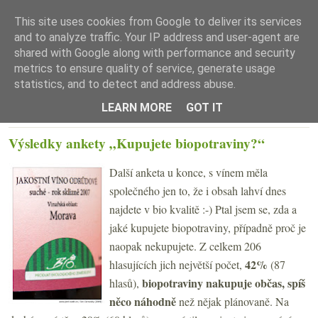
This site uses cookies from Google to deliver its services
and to analyze traffic. Your IP address and user-agent are
shared with Google along with performance and security
metrics to ensure quality of service, generate usage
statistics, and to detect and address abuse.
☰ Menu
LEARN MORE
GOT IT
ÚTERÝ 5. DUBNA 2011
Výsledky ankety „Kupujete biopotraviny?“
Další anketa u konce, s vínem měla
společného jen to, že i obsah lahví dnes
najdete v bio kvalitě :-) Ptal jsem se, zda a
jaké kupujete biopotraviny, případně proč je
naopak nekupujete. Z celkem 206
42
%
hlasujících jich největší počet,
(87
biopotraviny nakupuje občas, spíš
hlasů),
něco náhodně
než nějak plánovaně. Na