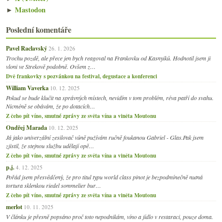
►
Mastodon
Poslední komentáře
Pavel Raclavský
26. 1. 2026
Trochu pozdě, ale přece jen bych reagoval na Frankovku od Kasnyiků. Hodnotil jsem ji
vloni ve Strekově podobně. Ovšem z…
Dvě frankovky s pozvánkou na festival, degustace a konferenci
William Vaverka
10. 12. 2025
Pokud se bude klučit na správných místech, nevidím v tom problém, réva patří do svahu.
Nicméně se obávám, že po dotacích…
Z čeho pít víno, smutné zprávy ze světa vína a viněta Moutonu
Ondřej Marada
10. 12. 2025
Já jako univerzální zesilovač vůně pužívám ručně foukanou Gabriel - Glas.Pak jsem
zjistil, že stejnou službu udělají opě…
Z čeho pít víno, smutné zprávy ze světa vína a viněta Moutonu
p.j.
4. 12. 2025
Pořád jsem přesvědčený, že pro titul typu world class pinot je bezpodmínečně nutná
tortura sklenkou riedel sommelier bur…
Z čeho pít víno, smutné zprávy ze světa vína a viněta Moutonu
merlot
10. 11. 2025
V článku je přesně popsáno proč toto nepodnikám, víno a jídlo v restaraci, pouze doma.