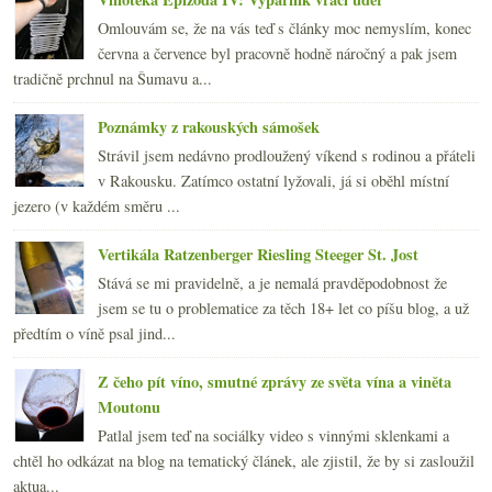
Omlouvám se, že na vás teď s články moc nemyslím, konec
června a července byl pracovně hodně náročný a pak jsem
tradičně prchnul na Šumavu a...
Poznámky z rakouských sámošek
Strávil jsem nedávno prodloužený víkend s rodinou a přáteli
v Rakousku. Zatímco ostatní lyžovali, já si oběhl místní
jezero (v každém směru ...
Vertikála Ratzenberger Riesling Steeger St. Jost
Stává se mi pravidelně, a je nemalá pravděpodobnost že
jsem se tu o problematice za těch 18+ let co píšu blog, a už
předtím o víně psal jind...
Z čeho pít víno, smutné zprávy ze světa vína a viněta
Moutonu
Patlal jsem teď na sociálky video s vinnými sklenkami a
chtěl ho odkázat na blog na tematický článek, ale zjistil, že by si zasloužil
aktua...