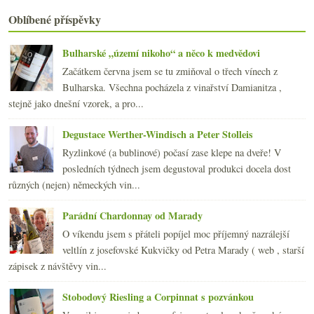
Most na Mosele, Jamek, víno a jídlo, identita stře...
Frankovka, Pinot i Cabernet aneb ochutnávka špičko...
Oblíbené příspěvky
Výsledky ankety „Kupujete biopotraviny?“
Ochutnávka českých vín v Kvícu
Bulharské „území nikoho“ a něco k medvědovi
Autentický úprk Jižního svahu na moderní média
Začátkem června jsem se tu zmiňoval o třech vínech z
března
(23)
►
Bulharska. Všechna pocházela z vinařství Damianitza ,
února
(20)
►
stejně jako dnešní vzorek, a pro...
ledna
(21)
►
2010
(249)
Degustace Werther-Windisch a Peter Stolleis
►
2009
(249)
►
Ryzlinkové (a bublinové) počasí zase klepe na dveře! V
2008
(270)
►
posledních týdnech jsem degustoval produkci docela dost
2007
(108)
►
různých (nejen) německých vin...
Parádní Chardonnay od Marady
O víkendu jsem s přáteli popíjel moc příjemný nazrálejší
veltlín z josefovské Kukvičky od Petra Marady ( web , starší
zápisek z návštěvy vin...
Stobodový Riesling a Corpinnat s pozvánkou