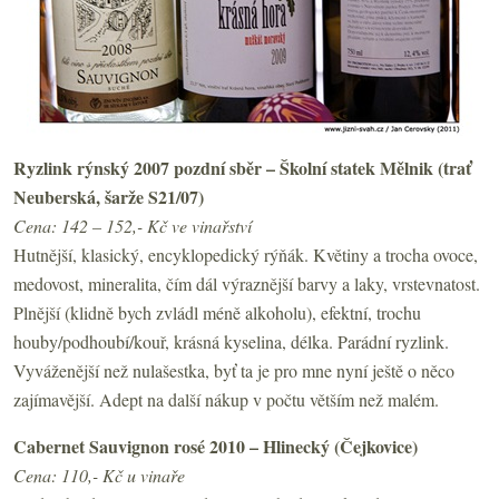
Ryzlink rýnský 2007 pozdní sběr – Školní statek Mělnik (trať
Neuberská, šarže S21/07)
Cena: 142 – 152,- Kč ve vinařství
Hutnější, klasický, encyklopedický rýňák. Květiny a trocha ovoce,
medovost, mineralita, čím dál výraznější barvy a laky, vrstevnatost.
Plnější (klidně bych zvládl méně alkoholu), efektní, trochu
houby/podhoubí/kouř, krásná kyselina, délka. Parádní ryzlink.
Vyváženější než nulašestka, byť ta je pro mne nyní ještě o něco
zajímavější. Adept na další nákup v počtu větším než malém.
Cabernet Sauvignon rosé 2010 – Hlinecký (Čejkovice)
Cena: 110,- Kč u vinaře