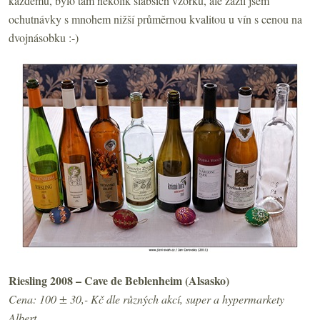
každému, bylo tam několik slabších vzorků, ale zažil jsem
ochutnávky s mnohem nižší průměrnou kvalitou u vín s cenou na
dvojnásobku :-)
Riesling 2008 – Cave de Beblenheim (Alsasko)
Cena: 100 ± 30,- Kč dle různých akcí, super a hypermarkety
Albert