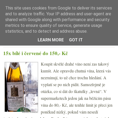
This site uses cookies from Google to deliver its services
and to analyze traffic. Your IP address and user-agent are
shared with Google along with performance and security
metrics to ensure quality of service, generate usage
statistics, and to detect and address abuse.
☰ Menu
LEARN MORE
GOT IT
ÚTERÝ 26. DUBNA 2011
15x bílé i červené do 150,- Kč
Koupit skvělé drahé víno není zas takový
kumšt. Ale opravdu chutná vína, která vás
nezruinují, to už chce trochu hledání. A
vyplatí se po nich pídit. Samozřejmě je
otázka, co si dát do škatulky „levná“. V
supermarketech jedou jak na běžícím pásu
vína do 80,- Kč, ale tenhle limit je přeci jen
poněkud nízký, pokud vám nesedí