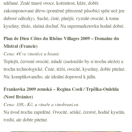
udělané. Zralé tmavé ovoce, kořenitost, kůže, dobře
zakomponované dřevo (poměrně přirozeně působící spíše než jen
dubové odřezky). Suché, čisté, plnější, vyzrálé ovocité, k tomu
kyseliny, tříslo, slušná dochuť. Na supermarketovku hodně dobré.
Plan de Dieu Côtes du Rhône Villages 2009 – Domaine du
Mistral (Francie)
Cena: 4€ ve vinotéce u hranic
Teplejší, červeně ovocité, mladé (zasloužilo by si trochu uležet) a
trochu technologické. Čisté, těžší, ovocité, kyseliny, dobře pitelné.
Nic komplikovaného, ale ideální doprovod k jídlu.
Frankovka 2009 zemská – Regina Coeli / Trpělka-Oulehla
(Nové Bránice)
Cena: 108,- Kč, u vinaře a vinobrani.eu
Na úvod trochu zaprděné. Ovocité, selské, čerstvé, hodně kyselin,
tvrdší, ale dobře pitelné.