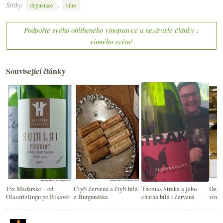
Štítky:
,
degustace
víno
Podpořte svého oblíbeného vínopsavce a nezávislé články z
vinného světa!
Související články
15x Maďarsko – od
Čtyři červená a čtyři bílá
Thomas Straka a jeho
Degus
Olaszrizlingu po Bikavér
z Burgundska
chutná bílá i červená
vín F