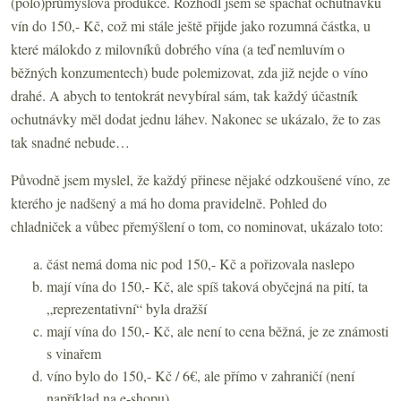
(polo)průmyslová produkce. Rozhodl jsem se spáchat ochutnávku
vín do 150,- Kč, což mi stále ještě přijde jako rozumná částka, u
které málokdo z milovníků dobrého vína (a teď nemluvím o
běžných konzumentech) bude polemizovat, zda již nejde o víno
drahé. A abych to tentokrát nevybíral sám, tak každý účastník
ochutnávky měl dodat jednu láhev. Nakonec se ukázalo, že to zas
tak snadné nebude…
Původně jsem myslel, že každý přinese nějaké odzkoušené víno, ze
kterého je nadšený a má ho doma pravidelně. Pohled do
chladniček a vůbec přemýšlení o tom, co nominovat, ukázalo toto:
část nemá doma nic pod 150,- Kč a pořizovala naslepo
mají vína do 150,- Kč, ale spíš taková obyčejná na pití, ta
„reprezentativní“ byla dražší
mají vína do 150,- Kč, ale není to cena běžná, je ze známosti
s vinařem
víno bylo do 150,- Kč / 6€, ale přímo v zahraničí (není
například na e-shopu)