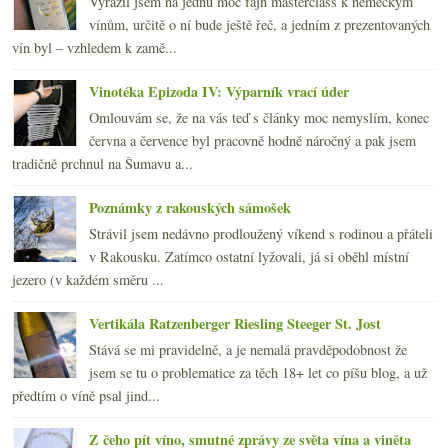
Vyrazil jsem na jednu moc fajn masterclass k německým
vínům, určitě o ní bude ještě řeč, a jedním z prezentovaných
vín byl – vzhledem k zamě...
Vinotéka Epizoda IV: Výparník vrací úder
Omlouvám se, že na vás teď s články moc nemyslím, konec
června a července byl pracovně hodně náročný a pak jsem
tradičně prchnul na Šumavu a...
Poznámky z rakouských sámošek
Strávil jsem nedávno prodloužený víkend s rodinou a přáteli
v Rakousku. Zatímco ostatní lyžovali, já si oběhl místní
jezero (v každém směru ...
Vertikála Ratzenberger Riesling Steeger St. Jost
Stává se mi pravidelně, a je nemalá pravděpodobnost že
jsem se tu o problematice za těch 18+ let co píšu blog, a už
předtím o víně psal jind...
Z čeho pít víno, smutné zprávy ze světa vína a viněta