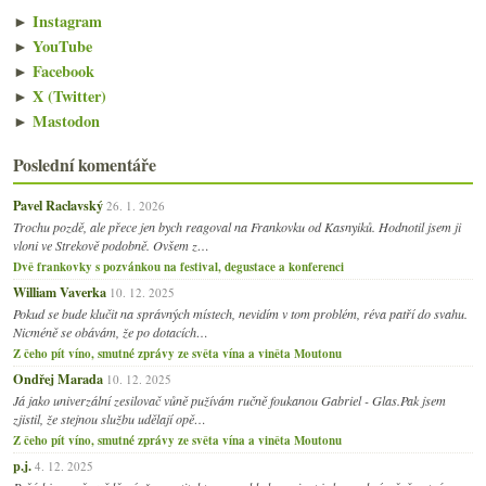
►
Instagram
►
YouTube
►
Facebook
►
X (Twitter)
►
Mastodon
Poslední komentáře
Pavel Raclavský
26. 1. 2026
Trochu pozdě, ale přece jen bych reagoval na Frankovku od Kasnyiků. Hodnotil jsem ji
vloni ve Strekově podobně. Ovšem z…
Dvě frankovky s pozvánkou na festival, degustace a konferenci
William Vaverka
10. 12. 2025
Pokud se bude klučit na správných místech, nevidím v tom problém, réva patří do svahu.
Nicméně se obávám, že po dotacích…
Z čeho pít víno, smutné zprávy ze světa vína a viněta Moutonu
Ondřej Marada
10. 12. 2025
Já jako univerzální zesilovač vůně pužívám ručně foukanou Gabriel - Glas.Pak jsem
zjistil, že stejnou službu udělají opě…
Z čeho pít víno, smutné zprávy ze světa vína a viněta Moutonu
p.j.
4. 12. 2025