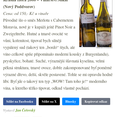
(Nový Poddvorov)
Cena: od 150,- Kč u vinaře
Původně šlo o směs Merlotu s Cabernetem
Moravia, nově je v kupáži ještě Pinot Noir a
Zweigeltrebe. Hutné a tmavě ovocité ve
vůni, kořenitost, tipoval bych silněji
vypálený sud (takový ten „bordó“ štych, ale
víno celkově spíše připomínalo moderní kousky z Burgenlandu),
pryskyřice, bohaté. Suché, výraznější šťavnatá kyselina, velmi
pěkná struktura, tmavé ovoce, dobře zakomponované byť poměrně
výrazné dřevo, delší, skvěle postavené. Tohle se mi opravdu hodně
líbí. Byť jde o takový ten typ „WOW! Tam toho je!“ moderního
vína, u kterého těžko tipovat, odkud vlastně pochází.
Sdílet na Facebooku
Sdílet na X
Bluesky
Kopírovat odkaz
Vystavil
Jan Čeřovský