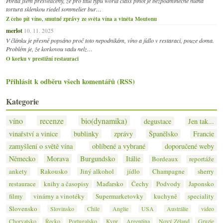
Pořád jsem přesvědčený, že pro titul typu world class pinot je bezpodmínečně nutná
tortura sklenkou riedel sommelier bur…
Z čeho pít víno, smutné zprávy ze světa vína a viněta Moutonu
merlot
10. 11. 2025
V článku je přesně popsáno proč toto nepodnikám, víno a jídlo v restaraci, pouze doma.
Problém je, že korkovou vadu nelz…
O korku v prestižní restauraci
Přihlásit k odběru všech komentářů (RSS)
Kategorie
víno
recenze
bio(dynamika)
degustace
Jen tak...
vinařství a vinice
bublinky
zprávy
Španělsko
Francie
zamyšlení o světě vína
oblíbené a vybrané
doporučené weby
Německo
Morava
Burgundsko
Itálie
Bordeaux
reportáže
ankety
Rakousko
Jiný alkohol
jídlo
Champagne
sherry
restaurace
knihy a časopisy
Maďarsko
Čechy
Podvody
Japonsko
filmy
vinárny a vinotéky
Supermarketovky
kuchyně
speciality
Slovensko
Slovinsko
Chile
Anglie
USA
Austrálie
video
Chorvatsko
Řecko
Portugalsko
Kypr
Argentina
Nový Zéland
Gruzie