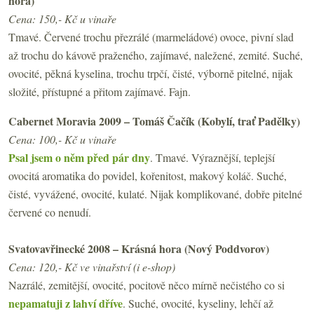
hora)
Cena: 150,- Kč u vinaře
Tmavé. Červené trochu přezrálé (marmeládové) ovoce, pivní slad
až trochu do kávově praženého, zajímavé, naležené, zemité. Suché,
ovocité, pěkná kyselina, trochu trpčí, čisté, výborně pitelné, nijak
složité, přístupné a přitom zajímavé. Fajn.
Cabernet Moravia 2009 – Tomáš Čačík (Kobylí, trať Padělky)
Cena: 100,- Kč u vinaře
Psal jsem o něm před pár dny
. Tmavé. Výraznější, teplejší
ovocitá aromatika do povidel, kořenitost, makový koláč. Suché,
čisté, vyvážené, ovocité, kulaté. Nijak komplikované, dobře pitelné
červené co nenudí.
Svatovavřinecké 2008 – Krásná hora (Nový Poddvorov)
Cena: 120,- Kč ve vinařství (i e-shop)
Nazrálé, zemitější, ovocité, pocitově něco mírně nečistého co si
nepamatuji z lahví dříve
. Suché, ovocité, kyseliny, lehčí až