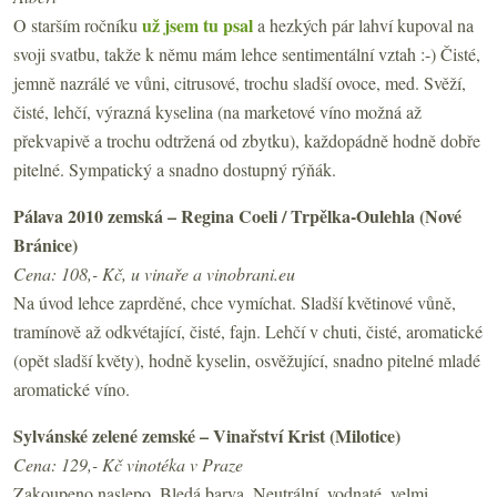
už jsem tu psal
O starším ročníku
a hezkých pár lahví kupoval na
svoji svatbu, takže k němu mám lehce sentimentální vztah :-) Čisté,
jemně nazrálé ve vůni, citrusové, trochu sladší ovoce, med. Svěží,
čisté, lehčí, výrazná kyselina (na marketové víno možná až
překvapivě a trochu odtržená od zbytku), každopádně hodně dobře
pitelné. Sympatický a snadno dostupný rýňák.
Pálava 2010 zemská – Regina Coeli / Trpělka-Oulehla (Nové
Bránice)
Cena: 108,- Kč, u vinaře a vinobrani.eu
Na úvod lehce zaprděné, chce vymíchat. Sladší květinové vůně,
tramínově až odkvétající, čisté, fajn. Lehčí v chuti, čisté, aromatické
(opět sladší květy), hodně kyselin, osvěžující, snadno pitelné mladé
aromatické víno.
Sylvánské zelené zemské – Vinařství Krist (Milotice)
Cena: 129,- Kč vinotéka v Praze
Zakoupeno naslepo. Bledá barva. Neutrální, vodnaté, velmi