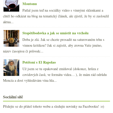
Moutonu
Patlal jsem teď na sociálky video s vinnými sklenkami a
chtěl ho odkázat na blog na tematický článek, ale zjistil, že by si zasloužil
aktua...
Stopětibodovka a jak se umístit na vrcholu
Doba je zlá. Jak se chcete prosadit na saturovaném trhu s
vinnou kritikou? Jak si zajistit, aby zrovna Vaše jméno,
název časopisu či průvodc...
Potěšení s El Rapolao
Už jsem se tu opakovaně zmiňoval (dokonce, hrůza z
covidových časů, ve formátu videa… ), že mám rád odrůdu
Mencía a dost vyhledávám vína hla...
Sociální sítě
Přidejte se do přátel tohoto webu a sledujte novinky na Facebooku! :o)