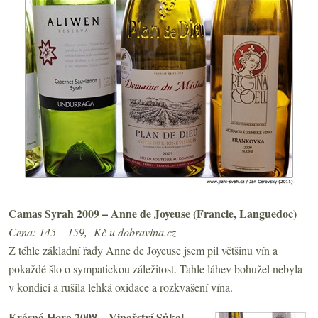
Camas Syrah 2009 – Anne de Joyeuse (Francie, Languedoc)
Cena: 145 – 159,- Kč u dobravina.cz
Z téhle základní řady Anne de Joyeuse jsem pil většinu vín a
pokaždé šlo o sympatickou záležitost. Tahle láhev bohužel nebyla
v kondici a rušila lehká oxidace a rozkvašení vína.
Krásná Hora 2008 – Vinařství Sůkal