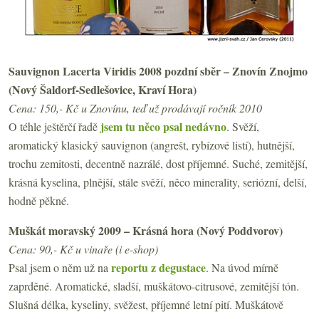
Sauvignon Lacerta Viridis 2008 pozdní sběr – Znovín Znojmo
(Nový Šaldorf-Sedlešovice, Kraví Hora)
Cena: 150,- Kč u Znovínu, teď už prodávají ročník 2010
jsem tu něco psal nedávno
O téhle ještěrčí řadě
. Svěží,
aromatický klasický sauvignon (angrešt, rybízové listí), hutnější,
trochu zemitosti, decentně nazrálé, dost příjemné. Suché, zemitější,
krásná kyselina, plnější, stále svěží, něco minerality, seriózní, delší,
hodně pěkné.
Muškát moravský 2009 – Krásná hora (Nový Poddvorov)
Cena: 90,- Kč u vinaře (i e-shop)
reportu z degustace
Psal jsem o něm už na
. Na úvod mírně
zaprděné. Aromatické, sladší, muškátovo-citrusové, zemitější tón.
Slušná délka, kyseliny, svěžest, příjemné letní pití. Muškátově