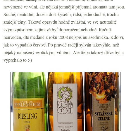
nevýrazné ve vůni, ale nějaká jemnější příjemná aromata tam jsou.
Suché, neutrální, docela dost kyselin, řidší, jednoduché, trochu
zralejší tóny. Takové opravdu hodně zvláštní, ve své neutralitě
svým způsobem zajímavé byť doporučení nehodné. Ročník
neuveden, dle medaile z roku 2008 nejspíš nulasedmička. Kdo ví,
jak to vypadalo čerstvé. Po pravdě raději sylván takovýhle, než
nějaký nabušený exotickými vůněmi. Ale třeba takový dříve byl a
vyprchalo to :-)