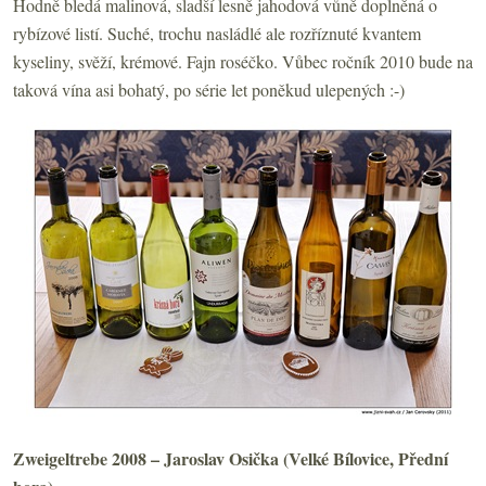
Hodně bledá malinová, sladší lesně jahodová vůně doplněná o
rybízové listí. Suché, trochu nasládlé ale rozříznuté kvantem
kyseliny, svěží, krémové. Fajn roséčko. Vůbec ročník 2010 bude na
taková vína asi bohatý, po série let poněkud ulepených :-)
Zweigeltrebe 2008 – Jaroslav Osička (Velké Bílovice, Přední