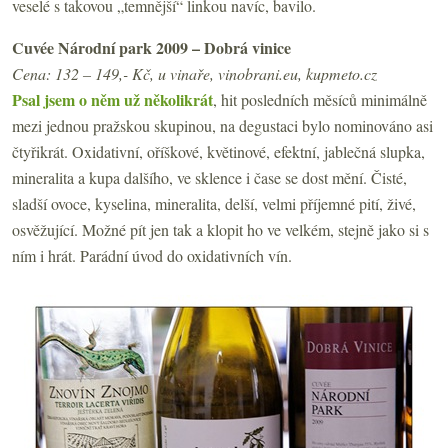
veselé s takovou „temnější“ linkou navíc, bavilo.
Cuvée Národní park 2009 – Dobrá vinice
Cena: 132 – 149,- Kč, u vinaře, vinobrani.eu, kupmeto.cz
Psal jsem o něm už několikrát
, hit posledních měsíců minimálně
mezi jednou pražskou skupinou, na degustaci bylo nominováno asi
čtyřikrát. Oxidativní, oříškové, květinové, efektní, jablečná slupka,
mineralita a kupa dalšího, ve sklence i čase se dost mění. Čisté,
sladší ovoce, kyselina, mineralita, delší, velmi příjemné pití, živé,
osvěžující. Možné pít jen tak a klopit ho ve velkém, stejně jako si s
ním i hrát. Parádní úvod do oxidativních vín.