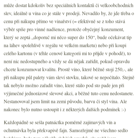
může dostat kdokoliv bez speciálních kontaktů či velkoobchodních
slev, ideálně u vína co je stále v prodeji. Nevadilo by, že jde třeba o
cenu při nákupu přímo ve vinařství (= efektivně se z toho stává
výběr spíše pro vinné nadšence, protože obyčejný konzument,
který se zeptá „doporuč mi něco super do 150“, bude očekávat tip
na láhev spolehlivě v regálu ve velkém marketu) nebo při koupi
celého kartonu (v téhle cenové kategorii mi to přijde v pohodě), to
není nic nedostupného a vždy se dá nějak zařídit, pokud opravdu
chcete konzumovat kvalitu. Prostě víno, které běžně stojí 250,-, ale
při nákupu půl palety vám sleví stovku, takové se nepočítalo. Stejně
tak nebylo možno zařadit víno, které stálo pod sto pade jen při
výjimečné jednorázové slevové akci, a běžně tuto cenu nedostanete.
Nestanovoval jsem limit na zemi původu, barvu či styl vína. Ale
nakonec bylo nutno ustoupit i z některých dalších podmínek :-)
Každopádně se sešla patnáctka poměrně zajímavých vín a
ochutnávka byla překvapivě fajn. Samozřejmě ne všechno sedlo