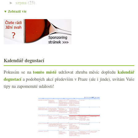
srpna
(23)
►
července
(15)
►
▼ Zobrazit vše
června
(23)
►
května
(23)
►
dubna
(20)
▼
Když víno z Wachau, tak… Neuburské?
Jižní svah na Kindle, šoproňská měna, NY Times a M...
Jarní táboření s pár víny a biomasem ze Sasova
15x bílé i červené do 150,- Kč
Kalendář degustací
Bubláme s bohémkou & Piper-Heidsieck
Klasický ročník, názory na Bordeaux 2010 a cesta z...
tomto místě
kalendář
Pokusím se na
udržovat zhruba měsíc dopředu
French Wine Show 2011 sponzorující krtka
degustací
a podobných akcí především v Praze (ale i jinde), uvítám Vaše
Výsledky ankety „Jak dlouho před konzumací otevírá...
tipy na zapomenuté události!
Kachní sůvíd a pinoty z Moravy a Burgundska
Pinot Noir z Čech a Moravy 2006 – část I.
Chardonnay VUT Brno a rosé sekt z Austrálie
Velikonoční kopřivová nádivka, základní burgundské...
Korek vs. šroubový uzávěr – 3:3 a hraje se dál
Rulandské bílé „Smaragd“ ze Znovínu
Chuť na skleničku sherry