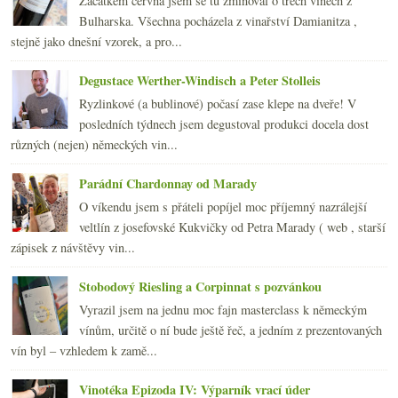
Začátkem června jsem se tu zmiňoval o třech vínech z
Ano, šéfe! Mrknu se i příště
Bulharska. Všechna pocházela z vinařství Damianitza ,
Výsledky ankety „Krize? Měníte vinné návyky?“
stejně jako dnešní vzorek, a pro...
Kamínky příjemné jižní Francie
3 odrůdy x 3 země původu ve slepé ochutnávce
Degustace Werther-Windisch a Peter Stolleis
Ryzlink a ryzlinkoveltlín
Ryzlinkové (a bublinové) počasí zase klepe na dveře! V
„To“ víno ve zkoušce deseti lety
posledních týdnech jsem degustoval produkci docela dost
února
(20)
►
různých (nejen) německých vin...
ledna
(20)
►
2008
(270)
►
Parádní Chardonnay od Marady
2007
(108)
►
O víkendu jsem s přáteli popíjel moc příjemný nazrálejší
veltlín z josefovské Kukvičky od Petra Marady ( web , starší
zápisek z návštěvy vin...
Stobodový Riesling a Corpinnat s pozvánkou
Vyrazil jsem na jednu moc fajn masterclass k německým
vínům, určitě o ní bude ještě řeč, a jedním z prezentovaných
vín byl – vzhledem k zamě...
Vinotéka Epizoda IV: Výparník vrací úder