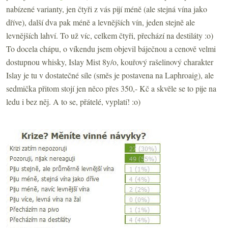
nabízené varianty, jen čtyři z vás pijí méně (ale stejná vína jako
dříve), další dva pak méně a levnějších vín, jeden stejně ale
levnějších lahví. To už víc, celkem čtyři, přechází na destiláty :o)
To docela chápu, o víkendu jsem objevil báječnou a cenově velmi
dostupnou whisky, Islay Mist 8y/o, kouřový rašelinový charakter
Islay je tu v dostatečné síle (směs je postavena na Laphroaig), ale
sedmička přitom stojí jen něco přes 350,- Kč a skvěle se to pije na
ledu i bez něj. A to se, přátelé, vyplatí! :o)