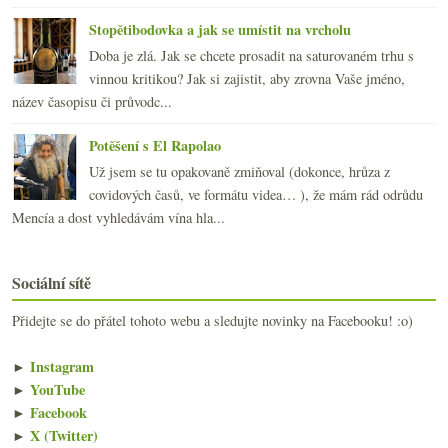
Stopětibodovka a jak se umístit na vrcholu
Doba je zlá. Jak se chcete prosadit na saturovaném trhu s
vinnou kritikou? Jak si zajistit, aby zrovna Vaše jméno,
název časopisu či průvodc...
Potěšení s El Rapolao
Už jsem se tu opakovaně zmiňoval (dokonce, hrůza z
covidových časů, ve formátu videa… ), že mám rád odrůdu
Mencía a dost vyhledávám vína hla...
Sociální sítě
Přidejte se do přátel tohoto webu a sledujte novinky na Facebooku! :o)
►
Instagram
►
YouTube
►
Facebook
►
X (Twitter)