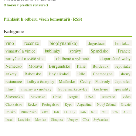
O korku v prestižní restauraci
Přihlásit k odběru všech komentářů (RSS)
Kategorie
víno
recenze
bio(dynamika)
degustace
Jen tak...
vinařství a vinice
bublinky
zprávy
Španělsko
Francie
zamyšlení o světě vína
oblíbené a vybrané
doporučené weby
Německo
Morava
Burgundsko
Itálie
Bordeaux
reportáže
ankety
Rakousko
Jiný alkohol
jídlo
Champagne
sherry
restaurace
knihy a časopisy
Maďarsko
Čechy
Podvody
Japonsko
filmy
vinárny a vinotéky
Supermarketovky
kuchyně
speciality
Slovensko
Slovinsko
Chile
Anglie
USA
Austrálie
video
Chorvatsko
Řecko
Portugalsko
Kypr
Argentina
Nový Zéland
Gruzie
Polsko
Rumunsko
káva
JAR
Odrůdy
84b
87b
90b
92b
Apríl
Izrael
Lotyšsko
Mexiko
Ukrajina
Urugay
Čína
Švýcarsko