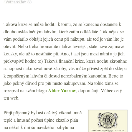
Taková krize se může hodit i k tomu, že se konečně dostanete k
dlouho uskladněným lahvím, které zatím odkládáte. Tak nějak se
vám podařilo obhájit jejich cenu při nákupu, ale teď je vám líto je
otevřít. Nebo třeba hromadíte i lahve levnější, stále nové zajímavé
kousky, ale už to nestíháte pít. Ano, i tací jsou mezi námi a je jich
překvapivě hodně :o) Taková finanční krize, která trochu zkrouhne
schopnost nakupovat nové zásoby, vás může přivést zpět do sklepa
k zaprášeným lahvím či dosud nerozbaleným kartonům. Berte to
jako pěkný důvod pro pití místo nakupování. Na tohle téma se
Alder Yarrow
rozepsal na svém blogu
, doporučuji. Vůbec celý
ten web.
Přeji příjemný byť asi deštivý víkend, mně
teplé a hnusné počasí úplně zkazilo plán
na několik dní šumavského pobytu na