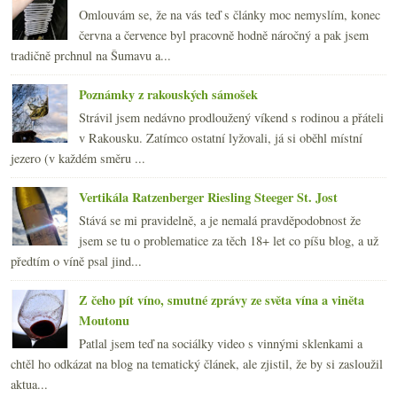
Omlouvám se, že na vás teď s články moc nemyslím, konec
června a července byl pracovně hodně náročný a pak jsem
tradičně prchnul na Šumavu a...
Poznámky z rakouských sámošek
Strávil jsem nedávno prodloužený víkend s rodinou a přáteli
v Rakousku. Zatímco ostatní lyžovali, já si oběhl místní
jezero (v každém směru ...
Vertikála Ratzenberger Riesling Steeger St. Jost
Stává se mi pravidelně, a je nemalá pravděpodobnost že
jsem se tu o problematice za těch 18+ let co píšu blog, a už
předtím o víně psal jind...
Z čeho pít víno, smutné zprávy ze světa vína a viněta
Moutonu
Patlal jsem teď na sociálky video s vinnými sklenkami a
chtěl ho odkázat na blog na tematický článek, ale zjistil, že by si zasloužil
aktua...