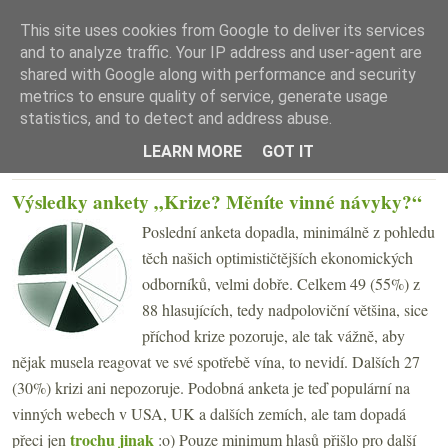
This site uses cookies from Google to deliver its services
and to analyze traffic. Your IP address and user-agent are
shared with Google along with performance and security
metrics to ensure quality of service, generate usage
statistics, and to detect and address abuse.
☰ Menu
LEARN MORE
GOT IT
PÁTEK 6. BŘEZNA 2009
Výsledky ankety „Krize? Měníte vinné návyky?“
Poslední anketa dopadla, minimálně z pohledu
těch našich optimističtějších ekonomických
odborníků, velmi dobře. Celkem 49 (55%) z
88 hlasujících, tedy nadpoloviční většina, sice
příchod krize pozoruje, ale tak vážně, aby
nějak musela reagovat ve své spotřebě vína, to nevidí. Dalších 27
(30%) krizi ani nepozoruje. Podobná anketa je teď populární na
vinných webech v USA, UK a dalších zemích, ale tam dopadá
trochu jinak
přeci jen
:o) Pouze minimum hlasů přišlo pro další