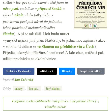
sněhu v tee-pee (
o dovolené v létě jsem tu
něco psal
, zmínil se o
přípravě šneků
a
věcech
okolo
, další fotky třeba s
provizorní pecí pak dával do jednoho,
lehce podzimně melancholického,
článku
). A já se tak těšil. Holt budu muset
vymyslet nějaký jiný plán. Naštěstí je tu jedna moc zajímavá akce
ve Slaném na přehlídce vín z Čech
v sobotu. Uvidíme se
?
Přijeďte, takových příležitostí není moc! A kdo chce, může si pak
udělat procházku na okolní vinice.
Sdílet na Facebooku
Sdílet na X
Bluesky
Kopírovat odkaz
Vystavil
Jan Čeřovský
Štítky:
,
,
ankety
Jen tak...
Jiný alkohol
Podpořte svého oblíbeného vínopsavce a nezávislé články z
vinného světa!