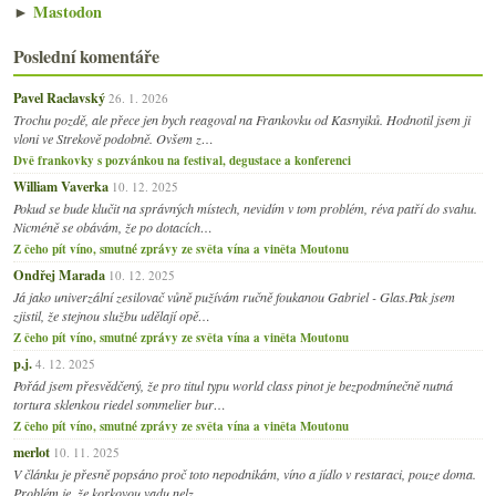
►
Mastodon
Poslední komentáře
Pavel Raclavský
26. 1. 2026
Trochu pozdě, ale přece jen bych reagoval na Frankovku od Kasnyiků. Hodnotil jsem ji
vloni ve Strekově podobně. Ovšem z…
Dvě frankovky s pozvánkou na festival, degustace a konferenci
William Vaverka
10. 12. 2025
Pokud se bude klučit na správných místech, nevidím v tom problém, réva patří do svahu.
Nicméně se obávám, že po dotacích…
Z čeho pít víno, smutné zprávy ze světa vína a viněta Moutonu
Ondřej Marada
10. 12. 2025
Já jako univerzální zesilovač vůně pužívám ručně foukanou Gabriel - Glas.Pak jsem
zjistil, že stejnou službu udělají opě…
Z čeho pít víno, smutné zprávy ze světa vína a viněta Moutonu
p.j.
4. 12. 2025
Pořád jsem přesvědčený, že pro titul typu world class pinot je bezpodmínečně nutná
tortura sklenkou riedel sommelier bur…
Z čeho pít víno, smutné zprávy ze světa vína a viněta Moutonu
merlot
10. 11. 2025
V článku je přesně popsáno proč toto nepodnikám, víno a jídlo v restaraci, pouze doma.
Problém je, že korkovou vadu nelz…