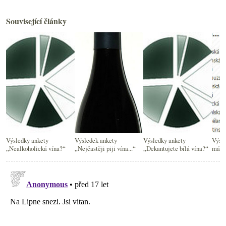
Související články
Výsledky ankety
Výsledek ankety
Výsledky ankety
Výsle
„Nealkoholická vína?“
„Nejčastěji piji vína...“
„Dekantujete bílá vína?“
máte