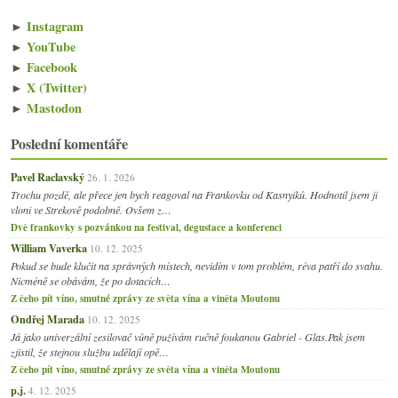
►
Instagram
►
YouTube
►
Facebook
►
X (Twitter)
►
Mastodon
Poslední komentáře
Pavel Raclavský
26. 1. 2026
Trochu pozdě, ale přece jen bych reagoval na Frankovku od Kasnyiků. Hodnotil jsem ji
vloni ve Strekově podobně. Ovšem z…
Dvě frankovky s pozvánkou na festival, degustace a konferenci
William Vaverka
10. 12. 2025
Pokud se bude klučit na správných místech, nevidím v tom problém, réva patří do svahu.
Nicméně se obávám, že po dotacích…
Z čeho pít víno, smutné zprávy ze světa vína a viněta Moutonu
Ondřej Marada
10. 12. 2025
Já jako univerzální zesilovač vůně pužívám ručně foukanou Gabriel - Glas.Pak jsem
zjistil, že stejnou službu udělají opě…
Z čeho pít víno, smutné zprávy ze světa vína a viněta Moutonu
p.j.
4. 12. 2025