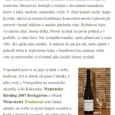
usmívám. Intenzivní, hutnější a zralejší s decentním náznakem
barev a laků, medové, minerální, svěží. V chuti krásně suché, kupa
kyselin, taková ta úžasná kombinace koncentrovanosti a plnosti při
zároveň vlastně lehkém a snadno pitelném víně. Bylinkové tóny,
vyvážená chuť, slušná délka. Prostě ryzlink na první pohled a v
podobě, co mne baví. Nic komplikovaného, spíše přímočaré a cena
180,- Kč adekvátní zážitku. A můžete ho pít jen tak, nebo úplně v
pohodě třeba k vepřovému řízku s bramborovým salátem, tohle
víno je univerzální :o) Ostatně jako každý slušný ryzlink.
Vzpomněl jsem si na jiný ryzlink z doby
nedávné, byl to dárek od pana Cuketky z
jeho cesty s Vinografem na senzorické
Weinrieder
zkoušky a do Rakouska.
Riesling 2007 Bockgärten
z oblasti
Weinviertel
Producent
.
není žádný
amatér, na webu se pyšní kupou ocenění a
bodů z různých časopisů, ale tohle víno by