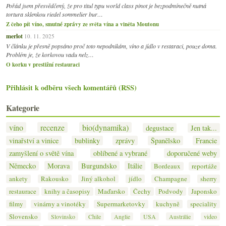
Pořád jsem přesvědčený, že pro titul typu world class pinot je bezpodmínečně nutná
tortura sklenkou riedel sommelier bur…
Z čeho pít víno, smutné zprávy ze světa vína a viněta Moutonu
merlot
10. 11. 2025
V článku je přesně popsáno proč toto nepodnikám, víno a jídlo v restaraci, pouze doma.
Problém je, že korkovou vadu nelz…
O korku v prestižní restauraci
Přihlásit k odběru všech komentářů (RSS)
Kategorie
víno
recenze
bio(dynamika)
degustace
Jen tak...
vinařství a vinice
bublinky
zprávy
Španělsko
Francie
zamyšlení o světě vína
oblíbené a vybrané
doporučené weby
Německo
Morava
Burgundsko
Itálie
Bordeaux
reportáže
ankety
Rakousko
Jiný alkohol
jídlo
Champagne
sherry
restaurace
knihy a časopisy
Maďarsko
Čechy
Podvody
Japonsko
filmy
vinárny a vinotéky
Supermarketovky
kuchyně
speciality
Slovensko
Slovinsko
Chile
Anglie
USA
Austrálie
video