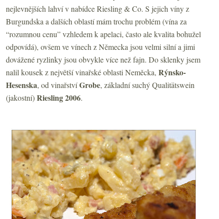
nejlevnějších lahví v nabídce Riesling & Co. S jejich víny z
Burgundska a dalších oblastí mám trochu problém (vína za
“rozumnou cenu” vzhledem k apelaci, často ale kvalita bohužel
odpovídá), ovšem ve vínech z Německa jsou velmi silní a jimi
dovážené ryzlinky jsou obvykle více než fajn. Do sklenky jsem
Rýnsko-
nalil kousek z největší vinařské oblasti Neměcka,
Hesenska
Grobe
, od vinařství
, základní suchý Qualitätswein
Riesling 2006
(jakostní)
.