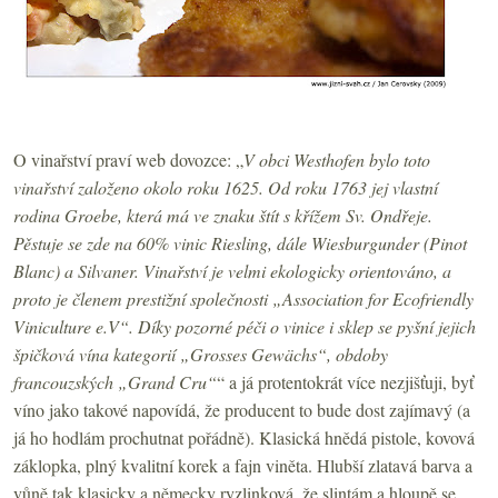
O vinařství praví web dovozce: „
V obci Westhofen bylo toto
vinařství založeno okolo roku 1625. Od roku 1763 jej vlastní
rodina Groebe, která má ve znaku štít s křížem Sv. Ondřeje.
Pěstuje se zde na 60% vinic Riesling, dále Wiesburgunder (Pinot
Blanc) a Silvaner. Vinařství je velmi ekologicky orientováno, a
proto je členem prestižní společnosti „Association for Ecofriendly
Viniculture e.V“. Díky pozorné péči o vinice i sklep se pyšní jejich
špičková vína kategorií „Grosses Gewächs“, obdoby
francouzských „Grand Cru“
“ a já protentokrát více nezjišťuji, byť
víno jako takové napovídá, že producent to bude dost zajímavý (a
já ho hodlám prochutnat pořádně). Klasická hnědá pistole, kovová
záklopka, plný kvalitní korek a fajn viněta. Hlubší zlatavá barva a
vůně tak klasicky a německy ryzlinková, že slintám a hloupě se