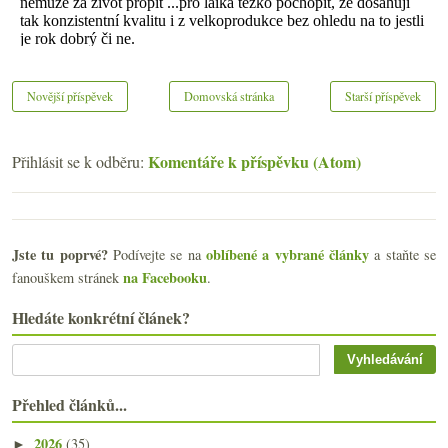
Novější příspěvek
Domovská stránka
Starší příspěvek
Komentáře k příspěvku (Atom)
Přihlásit se k odběru:
Jste tu poprvé?
oblíbené a vybrané články
Podívejte se na
a staňte se
na Facebooku
fanouškem stránek
.
Hledáte konkrétní článek?
Přehled článků...
2026
(35)
►