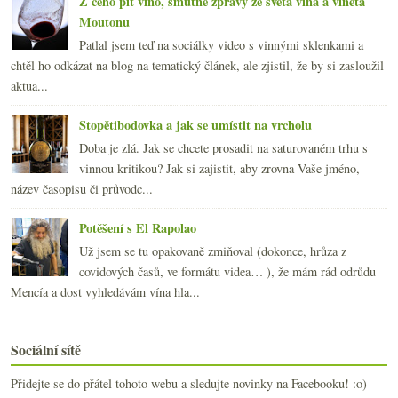
Z čeho pít víno, smutné zprávy ze světa vína a viněta
Moutonu
Patlal jsem teď na sociálky video s vinnými sklenkami a
chtěl ho odkázat na blog na tematický článek, ale zjistil, že by si zasloužil
aktua...
Stopětibodovka a jak se umístit na vrcholu
Doba je zlá. Jak se chcete prosadit na saturovaném trhu s
vinnou kritikou? Jak si zajistit, aby zrovna Vaše jméno,
název časopisu či průvodc...
Potěšení s El Rapolao
Už jsem se tu opakovaně zmiňoval (dokonce, hrůza z
covidových časů, ve formátu videa… ), že mám rád odrůdu
Mencía a dost vyhledávám vína hla...
Sociální sítě
Přidejte se do přátel tohoto webu a sledujte novinky na Facebooku! :o)