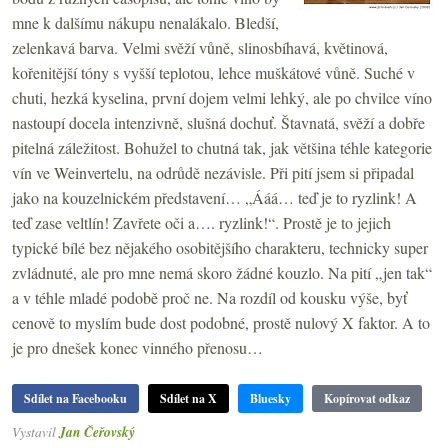
mne k dalšímu nákupu nenalákalo. Bledší,
zelenkavá barva. Velmi svěží vůně, slinosbíhavá, květinová,
kořenitější tóny s vyšší teplotou, lehce muškátové vůně. Suché v
chuti, hezká kyselina, první dojem velmi lehký, ale po chvilce víno
nastoupí docela intenzivně, slušná dochuť. Štavnatá, svěží a dobře
pitelná záležitost. Bohužel to chutná tak, jak většina téhle kategorie
vín ve Weinvertelu, na odrůdě nezávisle. Při pití jsem si připadal
jako na kouzelnickém představení… „Ááá… teď je to ryzlink! A
teď zase veltlín! Zavřete oči a…. ryzlink!“. Prostě je to jejich
typické bílé bez nějakého osobitějšího charakteru, technicky super
zvládnuté, ale pro mne nemá skoro žádné kouzlo. Na pití „jen tak“
a v téhle mladé podobě proč ne. Na rozdíl od kousku výše, byť
cenově to myslím bude dost podobné, prostě nulový X faktor. A to
je pro dnešek konec vinného přenosu…
Sdílet na Facebooku
Sdílet na X
Bluesky
Kopírovat odkaz
Vystavil
Jan Čeřovský