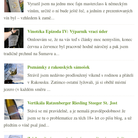
Vyrazil jsem na jednu moc fajn masterclass k německým
vínům, určitě o ní bude ještě řeč, a jedním z prezentovaných
vín byl – vzhledem k zamě...
Vinotéka Epizoda IV: Výparník vrací úder
Omlouvám se, že na vás teď s články moc nemyslím, konec
června a července byl pracovně hodně náročný a pak jsem
tradičně prchnul na Šumavu a...
Poznámky z rakouských sámošek
Strávil jsem nedávno prodloužený víkend s rodinou a přáteli
v Rakousku. Zatímco ostatní lyžovali, já si oběhl místní
jezero (v každém směru ...
Vertikála Ratzenberger Riesling Steeger St. Jost
Stává se mi pravidelně, a je nemalá pravděpodobnost že
jsem se tu o problematice za těch 18+ let co píšu blog, a už
předtím o víně psal jind...