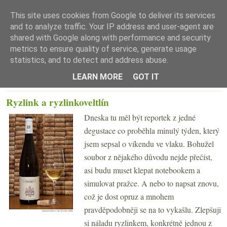
This site uses cookies from Google to deliver its services
and to analyze traffic. Your IP address and user-agent are
shared with Google along with performance and security
metrics to ensure quality of service, generate usage
statistics, and to detect and address abuse.
☰ Menu
LEARN MORE
GOT IT
ÚTERÝ 3. BŘEZNA 2009
Ryzlink a ryzlinkoveltlín
Dneska tu měl být reportek z jedné
degustace co proběhla minulý týden, který
jsem sepsal o víkendu ve vlaku. Bohužel
soubor z nějakého důvodu nejde přečíst,
asi budu muset klepat notebookem a
simulovat pražce. A nebo to napsat znovu,
což je dost opruz a mnohem
pravděpodobněji se na to vykašlu. Zlepšuji
si náladu ryzlinkem, konkrétně jednou z