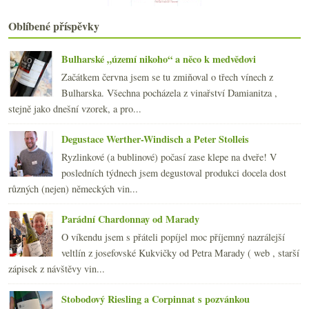
Konec nostalgie
Oblíbené příspěvky
Povedené, tvrdé, dobré, poněkud nudné…
Bossové obchodu s vínem – The Firm
Stěhování s Barberou
Bulharské „území nikoho“ a něco k medvědovi
Česká vína ve Slaném a bingo z vad
Začátkem června jsem se tu zmiňoval o třech vínech z
Ano, šéfe! Mrknu se i příště
Bulharska. Všechna pocházela z vinařství Damianitza ,
Výsledky ankety „Krize? Měníte vinné návyky?“
stejně jako dnešní vzorek, a pro...
Kamínky příjemné jižní Francie
3 odrůdy x 3 země původu ve slepé ochutnávce
Degustace Werther-Windisch a Peter Stolleis
Ryzlink a ryzlinkoveltlín
Ryzlinkové (a bublinové) počasí zase klepe na dveře! V
„To“ víno ve zkoušce deseti lety
posledních týdnech jsem degustoval produkci docela dost
února
(20)
►
různých (nejen) německých vin...
ledna
(20)
►
2008
(270)
►
Parádní Chardonnay od Marady
2007
(108)
►
O víkendu jsem s přáteli popíjel moc příjemný nazrálejší
veltlín z josefovské Kukvičky od Petra Marady ( web , starší
zápisek z návštěvy vin...
Stobodový Riesling a Corpinnat s pozvánkou