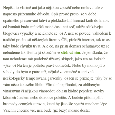
Nepíšu to vlastně ani jako nějakou zpověď nebo omluvu, ale z
naprosto přízemního důvodu. Spíš prostě proto, že v době
opatrného přesouvání lahví a překládávání hromad knih do krabic
od banánů budu mít ještě méně času než teď, takže očekávejte
blogovací výpadky a nelekněte se :o) A než se povede, vzhledem k
tradiční pružnosti některých firem v ČR, přeložit internet, tak to asi
taky bude chvilku trvat. Ale co, na příští domácí ochutnávce už se
stěžováním
nebudeme tak tísnit a já skončím se
. Je jen škoda, že
tam nebudeme mít podobně úžasný sklípek, jako ten na fotkách
výše :o) Na ten je potřeba právě domeček. Nebo by mohlo jít o
schody do bytu o patro níž, nějaké zatemněné a správně
neekologicky temperovaná garsonky :o) Jen se přiznejte, taky by se
vám něco takového líbilo. Přírodní nepřírodní, za oblíbeným
vinařstvím či nějakou vinorodou oblastí klidně pojedete stovky
kilometrů autem nebo dokonce poletíte. A budete přitom pálit
hromady cenných surovin, které by jisto šlo využít mnohem lépe.
Všichni chceme víc, než bude (již brzy) možné dostat.