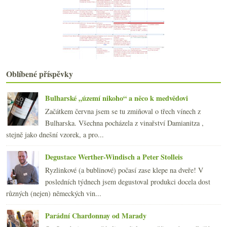
Výsledky ankety „Píšete si degustační poznámky?“
VOC u nás i na Slovensku
Perfektní růžové před chorobou a hromada ovcí
Malá středeční cenová hádanka
Dozrál čas pro suchý Ryzlink
Konec nostalgie
Oblíbené příspěvky
Povedené, tvrdé, dobré, poněkud nudné…
Bossové obchodu s vínem – The Firm
Stěhování s Barberou
Bulharské „území nikoho“ a něco k medvědovi
Česká vína ve Slaném a bingo z vad
Začátkem června jsem se tu zmiňoval o třech vínech z
Ano, šéfe! Mrknu se i příště
Bulharska. Všechna pocházela z vinařství Damianitza ,
Výsledky ankety „Krize? Měníte vinné návyky?“
stejně jako dnešní vzorek, a pro...
Kamínky příjemné jižní Francie
3 odrůdy x 3 země původu ve slepé ochutnávce
Degustace Werther-Windisch a Peter Stolleis
Ryzlink a ryzlinkoveltlín
Ryzlinkové (a bublinové) počasí zase klepe na dveře! V
„To“ víno ve zkoušce deseti lety
posledních týdnech jsem degustoval produkci docela dost
února
(20)
►
různých (nejen) německých vin...
ledna
(20)
►
2008
(270)
►
Parádní Chardonnay od Marady
2007
(108)
►