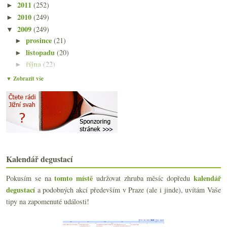
2011
(252)
►
2010
(249)
►
2009
(249)
▼
prosince
(21)
►
listopadu
(20)
►
října
(22)
►
září
(21)
►
▼ Zobrazit vše
srpna
(21)
►
července
(18)
►
června
(22)
►
května
(20)
►
dubna
(21)
►
března
(23)
▼
Kalendář degustací
Aromizace v růžovém
Oslaďte si život, děti!
tomto místě
kalendář
Pokusím se na
udržovat zhruba měsíc dopředu
Tak to teda smíchejte…
degustací
a podobných akcí především v Praze (ale i jinde), uvítám Vaše
Zlevní nám Morava? Ano, šéfe!
tipy na zapomenuté události!
Rozluštění hádanky a něco málo výpočtů
Něco málo z botanické zahrady
Když kulminoval okus srnčí