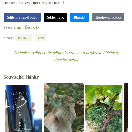
pro nějaký výjimečnější moment.
Sdílet na Facebooku
Sdílet na X
Bluesky
Kopírovat odkaz
Vystavil
Jan Čeřovský
Štítky:
,
Jen tak...
víno
Podpořte svého oblíbeného vínopsavce a nezávislé články z
vinného světa!
Související články