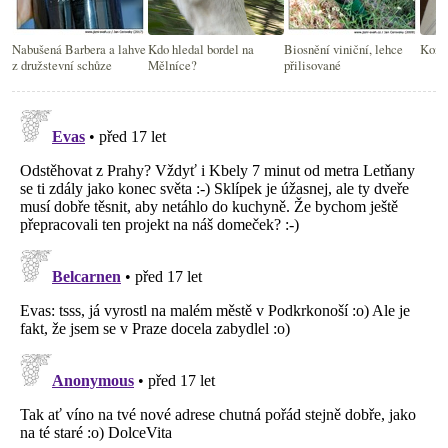
Nabušená Barbera a lahve
Kdo hledal bordel na
Biosnění viniční, lehce
Konec
z družstevní schůze
Mělníce?
přilisované