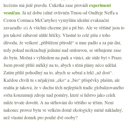
experiment
lecčems má jistě pravdu. Cuketka zase provádí
vesničan
. Já už dobu (silně ovlivněn Tmou od Ondřeje Neffa a
Cestou Cormaca McCartyho) vymýšlím ideální evakuační
zavazadlo :o) A všichni chceme jíst a pít bio. Ale ve většině jsou to
jen takové zábavně ulítlé hříčky. Vlastně to celé píšu z toho
důvodu, že veškeré „přiblížení přírodě“ u mne padlo a za pár dní,
tedy pokud nezkrachují jednání nad smlouvou, se stěhujeme zase
do bytu. Možná s výhledem na park a vinici, ale stále byt v Praze.
Jsem prostě příliš měkký na to, abych s těmi plány něco udělal.
Zatím příliš pohodlný na to, abych se sebral a řekl „už dost“.
Každou chvíli tu s nějakými „eko“ a „bio“ příspěvky plaším, ale
realita je taková, že v duchu těch nejlepších tradic globalizovaného
světa konzumuji zdroje nad poměry, které si lidstvo jako celek
může trvale dovolit. A na stěhování do většího se těším. Není
nakonec provoz bytu ve velkém domě ekologicky méně nákladný,
než vlastní domek pro pouhé dvě osoby?