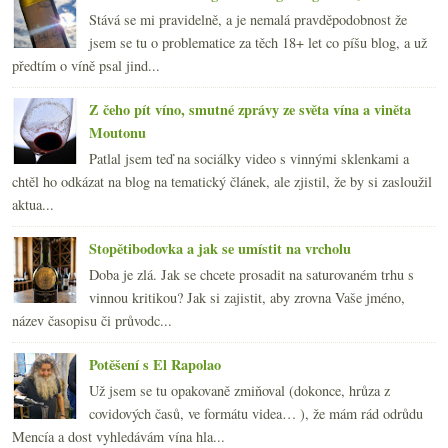
Stává se mi pravidelně, a je nemalá pravděpodobnost že
jsem se tu o problematice za těch 18+ let co píšu blog, a už
předtím o víně psal jind...
Z čeho pít víno, smutné zprávy ze světa vína a viněta
Moutonu
Patlal jsem teď na sociálky video s vinnými sklenkami a
chtěl ho odkázat na blog na tematický článek, ale zjistil, že by si zasloužil
aktua...
Stopětibodovka a jak se umístit na vrcholu
Doba je zlá. Jak se chcete prosadit na saturovaném trhu s
vinnou kritikou? Jak si zajistit, aby zrovna Vaše jméno,
název časopisu či průvodc...
Potěšení s El Rapolao
Už jsem se tu opakovaně zmiňoval (dokonce, hrůza z
covidových časů, ve formátu videa… ), že mám rád odrůdu
Mencía a dost vyhledávám vína hla...