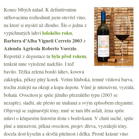
Konec blbých nálad. K definitivnímu
stěhovacímu rozhodnutí jsem otevřel víno,
na které si myslel už dlouho. Šlo o jednu z
loňského roku
vypíchnutých lahví
,
Barbera d’Alba Vigneti Cerreto 2003
z
Azienda Agricola Roberto Voerzio
.
byla před rokem
Reportáž z degustace tu
,
tenkrát mne vyloženě nadchlo. I teď
bavilo. Těžká zelená bordó láhev, kovová
záklopka, pěkný plný korek. Velmi hluboká, temně višňová barva,
trochu zralejší na okraji a kupa depotu. Vůně je intenzivní, vyzrálá,
bohatá. Ovocitost je spíše jižního přezrálého typu (2003 se
nezapře), sladší, ale přesto ne utahaná a svým způsobem elegantní.
Objevují se zajímavější tóny, mně se tam líbí asfalt, žena spíše
mluví o křupavém listovém těstu s borůvkami. V chuti suché, spíše
plné a intenzivní, pěkná ovocitost, projev dřeva, vyzrálejší tóny,
docela dost kyselin a skvělá pitelnost i délka. Prostě krásné víno