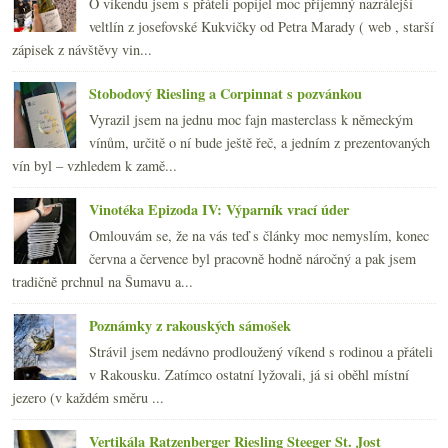
O víkendu jsem s přáteli popíjel moc příjemný nazrálejší
veltlín z josefovské Kukvičky od Petra Marady ( web , starší
zápisek z návštěvy vin...
Stobodový Riesling a Corpinnat s pozvánkou
Vyrazil jsem na jednu moc fajn masterclass k německým
vínům, určitě o ní bude ještě řeč, a jedním z prezentovaných
vín byl – vzhledem k zamě...
Vinotéka Epizoda IV: Výparník vrací úder
Omlouvám se, že na vás teď s články moc nemyslím, konec
června a července byl pracovně hodně náročný a pak jsem
tradičně prchnul na Šumavu a...
Poznámky z rakouských sámošek
Strávil jsem nedávno prodloužený víkend s rodinou a přáteli
v Rakousku. Zatímco ostatní lyžovali, já si oběhl místní
jezero (v každém směru ...
Vertikála Ratzenberger Riesling Steeger St. Jost