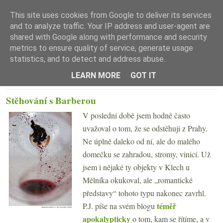
This site uses cookies from Google to deliver its services
and to analyze traffic. Your IP address and user-agent are
shared with Google along with performance and security
metrics to ensure quality of service, generate usage
statistics, and to detect and address abuse.
☰ Menu
LEARN MORE
GOT IT
STŘEDA 11. BŘEZNA 2009
Stěhování s Barberou
V poslední době jsem hodně často
uvažoval o tom, že se odstěhuji z Prahy.
Ne úplně daleko od ní, ale do malého
domečku se zahradou, stromy, vinicí. Už
jsem i nějaké ty objekty v Klech u
Mělníka okukoval, ale „romantické
představy“ tohoto typu nakonec zavrhl.
téměř
P.J. píše na svém blogu
apokalypticky
o tom, kam se řítíme, a v