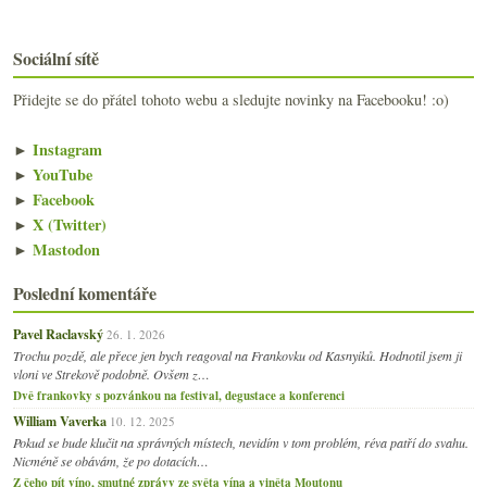
Sociální sítě
Přidejte se do přátel tohoto webu a sledujte novinky na Facebooku! :o)
►
Instagram
►
YouTube
►
Facebook
►
X (Twitter)
►
Mastodon
Poslední komentáře
Pavel Raclavský
26. 1. 2026
Trochu pozdě, ale přece jen bych reagoval na Frankovku od Kasnyiků. Hodnotil jsem ji
vloni ve Strekově podobně. Ovšem z…
Dvě frankovky s pozvánkou na festival, degustace a konferenci
William Vaverka
10. 12. 2025
Pokud se bude klučit na správných místech, nevidím v tom problém, réva patří do svahu.
Nicméně se obávám, že po dotacích…
Z čeho pít víno, smutné zprávy ze světa vína a viněta Moutonu