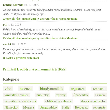
Ondřej Marada
10. 12. 2025
Já jako univerzální zesilovač vůně pužívám ručně foukanou Gabriel - Glas.Pak jsem
zjistil, že stejnou službu udělají opě…
Z čeho pít víno, smutné zprávy ze světa vína a viněta Moutonu
p.j.
4. 12. 2025
Pořád jsem přesvědčený, že pro titul typu world class pinot je bezpodmínečně nutná
tortura sklenkou riedel sommelier bur…
Z čeho pít víno, smutné zprávy ze světa vína a viněta Moutonu
merlot
10. 11. 2025
V článku je přesně popsáno proč toto nepodnikám, víno a jídlo v restaraci, pouze doma.
Problém je, že korkovou vadu nelz…
O korku v prestižní restauraci
Přihlásit k odběru všech komentářů (RSS)
Kategorie
víno
recenze
bio(dynamika)
degustace
Jen tak...
vinařství a vinice
bublinky
zprávy
Španělsko
Francie
zamyšlení o světě vína
oblíbené a vybrané
doporučené weby
Německo
Morava
Burgundsko
Itálie
Bordeaux
reportáže