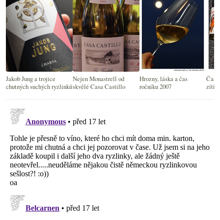
Jakob Jung a trojice
Nejen Monastrell od
Hrozny, láska a čas
Čas t
chutných suchých ryzlinků
skvělé Casa Castillo
ročníku 2007
zítřk