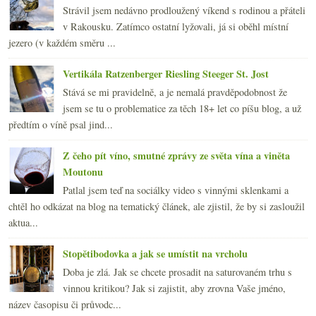
Strávil jsem nedávno prodloužený víkend s rodinou a přáteli
v Rakousku. Zatímco ostatní lyžovali, já si oběhl místní
jezero (v každém směru ...
Vertikála Ratzenberger Riesling Steeger St. Jost
Stává se mi pravidelně, a je nemalá pravděpodobnost že
jsem se tu o problematice za těch 18+ let co píšu blog, a už
předtím o víně psal jind...
Z čeho pít víno, smutné zprávy ze světa vína a viněta
Moutonu
Patlal jsem teď na sociálky video s vinnými sklenkami a
chtěl ho odkázat na blog na tematický článek, ale zjistil, že by si zasloužil
aktua...
Stopětibodovka a jak se umístit na vrcholu
Doba je zlá. Jak se chcete prosadit na saturovaném trhu s
vinnou kritikou? Jak si zajistit, aby zrovna Vaše jméno,
název časopisu či průvodc...