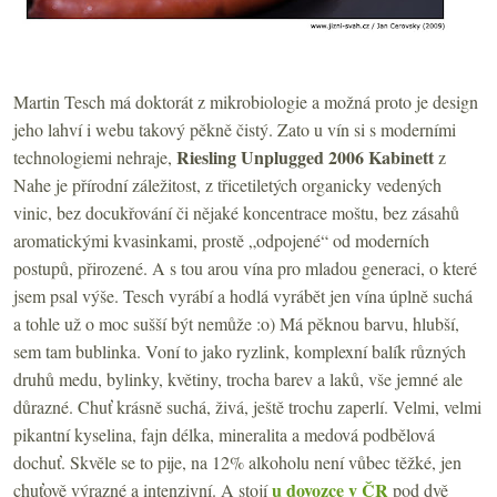
Martin Tesch má doktorát z mikrobiologie a možná proto je design
jeho lahví i webu takový pěkně čistý. Zato u vín si s moderními
Riesling Unplugged 2006 Kabinett
technologiemi nehraje,
z
Nahe je přírodní záležitost, z třicetiletých organicky vedených
vinic, bez docukřování či nějaké koncentrace moštu, bez zásahů
aromatickými kvasinkami, prostě „odpojené“ od moderních
postupů, přirozené. A s tou arou vína pro mladou generaci, o které
jsem psal výše. Tesch vyrábí a hodlá vyrábět jen vína úplně suchá
a tohle už o moc sušší být nemůže :o) Má pěknou barvu, hlubší,
sem tam bublinka. Voní to jako ryzlink, komplexní balík různých
druhů medu, bylinky, květiny, trocha barev a laků, vše jemné ale
důrazné. Chuť krásně suchá, živá, ještě trochu zaperlí. Velmi, velmi
pikantní kyselina, fajn délka, mineralita a medová podbělová
dochuť. Skvěle se to pije, na 12% alkoholu není vůbec těžké, jen
u dovozce v ČR
chuťově výrazné a intenzivní. A stojí
pod dvě