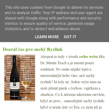
This site uses cookies from Google to deliver its services
and to analyze traffic. Your IP address and user-agent are
shared with Google along with performance and security
metrics to ensure quality of service, generate usage
statistics, and to detect and address abuse.
☰ Menu
LEARN MORE
GOT IT
ÚTERÝ 17. BŘEZNA 2009
Dozrál čas pro suchý Ryzlink
svého webu
Alespoň to tedy v úvodu
říká
Dr. Martin Tesch a já musím pouze
souhlasit. No znáte nějaké lepší a
univerzálnější tiché víno, než suchý
ryzlink? Já tedy ne. Jeden večer nám na
stole přistál párek s čočkou, vajíčkem a
okurkou. Co k něčemu takovému otevřete,
když ne pivo... samozřejmě suchý ryzlink,
když si nejste jisti :o) Ten, co jsem pil já,