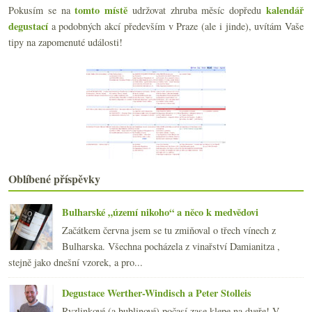
tomto místě
kalendář
Pokusím se na
udržovat zhruba měsíc dopředu
Tak to teda smíchejte…
degustací
a podobných akcí především v Praze (ale i jinde), uvítám Vaše
Zlevní nám Morava? Ano, šéfe!
tipy na zapomenuté události!
Rozluštění hádanky a něco málo výpočtů
Něco málo z botanické zahrady
Když kulminoval okus srnčí
Výsledky ankety „Píšete si degustační poznámky?“
VOC u nás i na Slovensku
Perfektní růžové před chorobou a hromada ovcí
Malá středeční cenová hádanka
Dozrál čas pro suchý Ryzlink
Konec nostalgie
Oblíbené příspěvky
Povedené, tvrdé, dobré, poněkud nudné…
Bossové obchodu s vínem – The Firm
Stěhování s Barberou
Bulharské „území nikoho“ a něco k medvědovi
Česká vína ve Slaném a bingo z vad
Začátkem června jsem se tu zmiňoval o třech vínech z
Ano, šéfe! Mrknu se i příště
Bulharska. Všechna pocházela z vinařství Damianitza ,
Výsledky ankety „Krize? Měníte vinné návyky?“
stejně jako dnešní vzorek, a pro...
Kamínky příjemné jižní Francie
3 odrůdy x 3 země původu ve slepé ochutnávce
Degustace Werther-Windisch a Peter Stolleis
Ryzlink a ryzlinkoveltlín
Ryzlinkové (a bublinové) počasí zase klepe na dveře! V