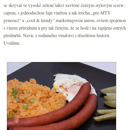
se skrýval ve vysoké zelené lahvi zavřené černým stylovým screw-
capem, s jednoduchou fajn vinětou a tak trochu „pro MTV
generaci“ a „cool & trendy“ marketingovou aurou, ovšem spojenou
s vínem přírodním a prý tak řízným, že se hodí i na zapíjení ostrých
předmětů. Navíc z rodinného vinařství s třísetletou historií.
Uvidíme.