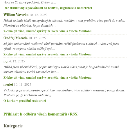
vloni ve Strekově podobně. Ovšem z…
Dvě frankovky s pozvánkou na festival, degustace a konferenci
William Vaverka
10. 12. 2025
Pokud se bude klučit na správných místech, nevidím v tom problém, réva patří do svahu.
Nicméně se obávám, že po dotacích…
Z čeho pít víno, smutné zprávy ze světa vína a viněta Moutonu
Ondřej Marada
10. 12. 2025
Já jako univerzální zesilovač vůně pužívám ručně foukanou Gabriel - Glas.Pak jsem
zjistil, že stejnou službu udělají opě…
Z čeho pít víno, smutné zprávy ze světa vína a viněta Moutonu
p.j.
4. 12. 2025
Pořád jsem přesvědčený, že pro titul typu world class pinot je bezpodmínečně nutná
tortura sklenkou riedel sommelier bur…
Z čeho pít víno, smutné zprávy ze světa vína a viněta Moutonu
merlot
10. 11. 2025
V článku je přesně popsáno proč toto nepodnikám, víno a jídlo v restaraci, pouze doma.
Problém je, že korkovou vadu nelz…
O korku v prestižní restauraci
Přihlásit k odběru všech komentářů (RSS)
Kategorie