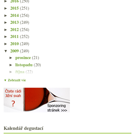
2016
(250)
►
2015
(251)
►
2014
(254)
►
2013
(249)
►
2012
(254)
►
2011
(252)
►
2010
(249)
►
2009
(249)
▼
prosince
(21)
►
listopadu
(20)
►
října
(22)
►
září
(21)
►
▼ Zobrazit vše
srpna
(21)
►
července
(18)
►
června
(22)
►
května
(20)
►
dubna
(21)
►
března
(23)
▼
Kalendář degustací
Aromizace v růžovém
Oslaďte si život, děti!