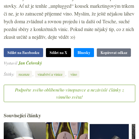
stovky. Ať už je tenhle „unplugged“ kousek marketingovým trikem
či ne, je to zatraceně příjemné víno. Myslím, že ještě nějakou láhev
bych doma zvládnul a rovnou projedu i ta další od Tesche, suché
pozdní sběry z konkrétních vinic. Pokud máte nějaký tip, co z nich
zkusit určitě a nejdřív, dejte vědět :o)
Sdílet na Facebooku
Sdílet na X
Bluesky
Kopírovat odkaz
Vystavil
Jan Čeřovský
Štítky:
,
,
recenze
vinařství a vinice
víno
Podpořte svého oblíbeného vínopsavce a nezávislé články z
vinného světa!
Související články