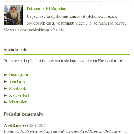
Potěšení s El Rapolao
Už jsem se tu opakovaně zmiňoval (dokonce, hrůza z
covidových časů, ve formátu videa… ), že mám rád odrůdu
Mencía a dost vyhledávám vína hla...
Sociální sítě
Přidejte se do přátel tohoto webu a sledujte novinky na Facebooku! :o)
►
Instagram
►
YouTube
►
Facebook
►
X (Twitter)
►
Mastodon
Poslední komentáře
Pavel Raclavský
26. 1. 2026
Trochu pozdě, ale přece jen bych reagoval na Frankovku od Kasnyiků. Hodnotil jsem ji