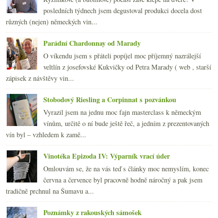
„To“ víno ve zkoušce deseti lety
posledních týdnech jsem degustoval produkci docela dost
února
(20)
►
různých (nejen) německých vin...
ledna
(20)
►
2008
(270)
►
Parádní Chardonnay od Marady
2007
(108)
►
O víkendu jsem s přáteli popíjel moc příjemný nazrálejší
veltlín z josefovské Kukvičky od Petra Marady ( web , starší
zápisek z návštěvy vin...
Stobodový Riesling a Corpinnat s pozvánkou
Vyrazil jsem na jednu moc fajn masterclass k německým
vínům, určitě o ní bude ještě řeč, a jedním z prezentovaných
vín byl – vzhledem k zamě...
Vinotéka Epizoda IV: Výparník vrací úder
Omlouvám se, že na vás teď s články moc nemyslím, konec
června a července byl pracovně hodně náročný a pak jsem
tradičně prchnul na Šumavu a...
Poznámky z rakouských sámošek