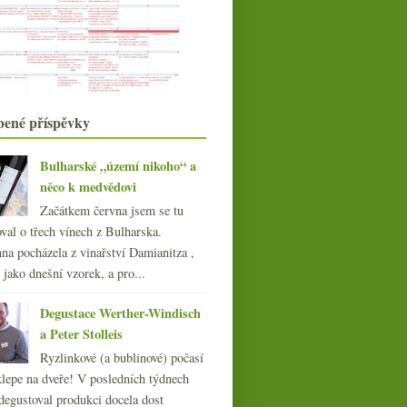
Šnečí i vinný neúspěch
Dvě podoby jednoho vína ze St.
Aubin
Tři malé víceméně vinné objevy
Clive Coates a vína Burgundska
Připravujeme hlemýždě – dějství
bené příspěvky
první
Saint-Émilion přišel o klasifikaci…
Relaxuji na Šumavě… s bag-in-box
Bulharské „území nikoho“ a
víny
něco k medvědovi
Ryzlink Rýnský 2006 od Čebavu
Začátkem června jsem se tu
Snobský příplatek za historii?
val o třech vínech z Bulharska.
Proč navštívit likérku?
na pocházela z vinařství Damianitza ,
Dva ročníky růžového Cabernetu z
Chile
ě jako dnešní vzorek, a pro...
Frankovka 2004 z Dobré Vinice
Houby kam se podíváš a
Degustace Werther-Windisch
června
výhody ochutnávky
(25)
►
a Peter Stolleis
května
(24)
►
Ryzlinkové (a bublinové) počasí
dubna
(23)
►
klepe na dveře! V posledních týdnech
března
(19)
►
degustoval produkci docela dost
února
(24)
►