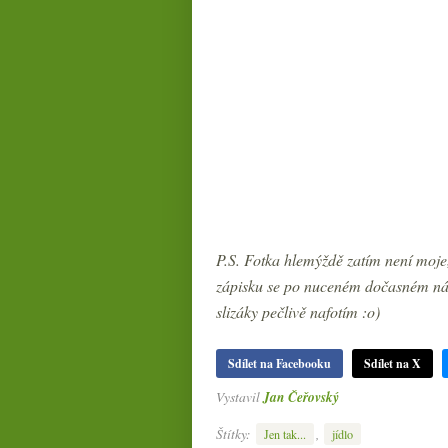
P.S. Fotka hlemýždě zatím není moje
zápisku se po nuceném dočasném návr
slizáky pečlivě nafotím :o)
Sdílet na Facebooku
Sdílet na X
Vystavil
Jan Čeřovský
Štítky:
,
Jen tak...
jídlo