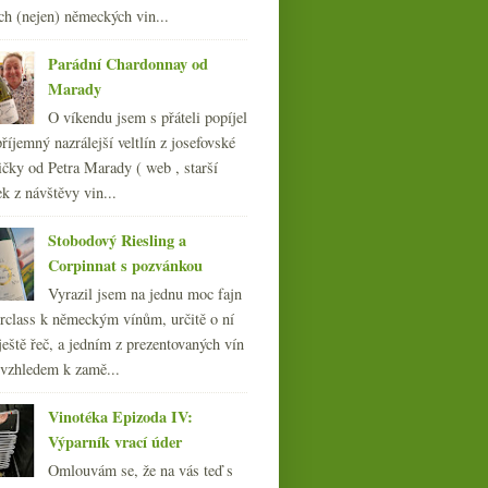
ch (nejen) německých vin...
ledna
(24)
►
007
(108)
Parádní Chardonnay od
Marady
O víkendu jsem s přáteli popíjel
říjemný nazrálejší veltlín z josefovské
čky od Petra Marady ( web , starší
ek z návštěvy vin...
Stobodový Riesling a
Corpinnat s pozvánkou
Vyrazil jsem na jednu moc fajn
rclass k německým vínům, určitě o ní
ještě řeč, a jedním z prezentovaných vín
 vzhledem k zamě...
Vinotéka Epizoda IV:
Výparník vrací úder
Omlouvám se, že na vás teď s