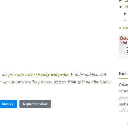
2
►
2
▼
▼ Zobr
Kale
, ale
převzata z této stránky wikipedie
. V době publikování
atu do pracovního procesu už zase řítím zpět na tábořiště a
Poku
měs
podo
jind
Bluesky
Kopírovat odkaz
událo