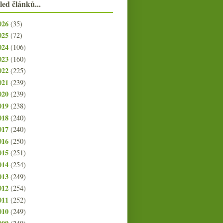
led článků...
026
(35)
025
(72)
024
(106)
023
(160)
022
(225)
021
(239)
020
(239)
019
(238)
018
(240)
017
(240)
016
(250)
015
(251)
014
(254)
013
(249)
012
(254)
011
(252)
010
(249)