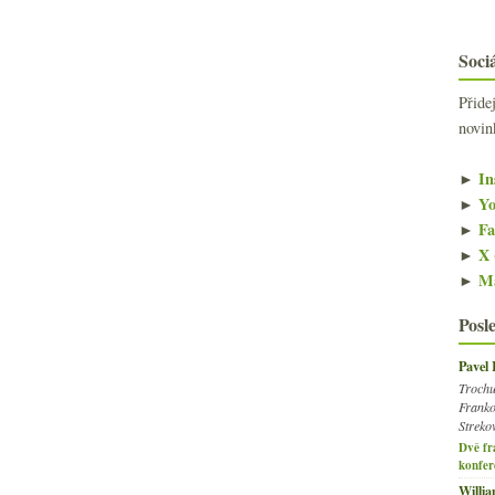
Sociá
Přide
novin
►
In
►
Yo
►
Fa
►
X 
►
Ma
Posl
Pavel
Trochu
Franko
Streko
Dvě fr
konfer
Willi