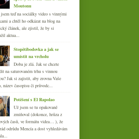
Moutonu
l jsem teď na sociálky video s vinnými
kami a chtěl ho odkázat na blog na
cký článek, ale zjistil, že by si
žil aktua...
Stopětibodovka a jak se
umístit na vrcholu
Doba je zlá. Jak se chcete
dit na saturovaném trhu s vinnou
ou? Jak si zajistit, aby zrovna Vaše
, název časopisu či průvodc...
Potěšení s El Rapolao
Už jsem se tu opakovaně
zmiňoval (dokonce, hrůza z
ových časů, ve formátu videa… ), že
ád odrůdu Mencía a dost vyhledávám
la...