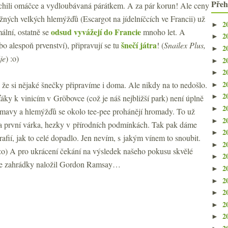
Přeh
chili omáčce a vydloubávaná párátkem. A za pár korun! Ale ceny
žných velkých hlemýžďů (Escargot na jídelníčcích ve Francii) už
2
►
odsud vyvážejí do Francie
ální, ostatně se
mnoho let. A
2
►
šnečí játra
 alespoň prvenství), připravují se tu
! (
Snailex Plus,
2
►
je
) :o)
2
►
2
►
2
že si nějaké šnečky připravíme i doma. Ale nikdy na to nedošlo.
►
2
►
iťáky k vinicím v Gröbovce (což je náš nejbližší park) není úplně
2
►
umavy a hlemýžďů se okolo tee-pee prohánějí hromady. To už
2
►
a první várka, hezky v přírodních podmínkách. Tak pak dáme
2
►
afií, jak to celé dopadlo. Jen nevím, s jakým vínem to snoubit.
2
►
:o) A pro ukrácení čekání na výsledek našeho pokusu skvělé
2
►
 ze zahrádky naložil Gordon Ramsay…
2
►
2
►
2
►
2
►
2
►