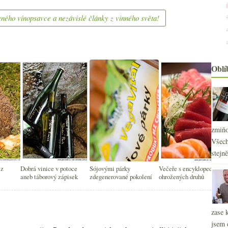
ného vínopsavce a nezávislé články z vinného světa!
Oblí
zmiňo
Všech
stejn
ez
Dobrá vinice v potoce
Sójovými párky
Večeře s encyklopedií
aneb táborový zápisek
zdegenerované pokolení
ohrožených druhů
zase 
jsem 