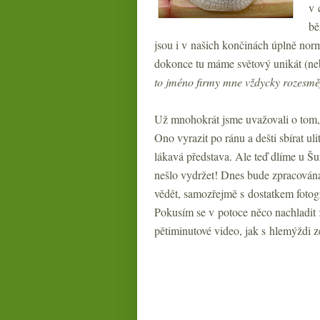
v 
bě
jsou i v našich končinách úplně norm
dokonce tu máme světový unikát (nebo
to jméno firmy mne vždycky rozesmě
Už mnohokrát jsme uvažovali o tom, 
Ono vyrazit po ránu a dešti sbírat ul
lákavá představa. Ale teď dlíme u Š
nešlo vydržet! Dnes bude zpracován
vědět, samozřejmě s dostatkem fotogr
Pokusím se v potoce něco nachladit 
pětiminutové video, jak s hlemýždi