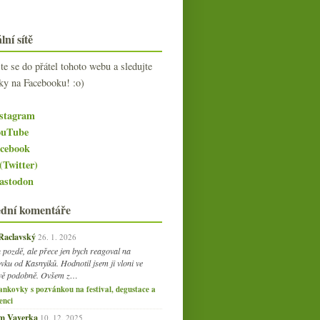
lní sítě
jte se do přátel tohoto webu a sledujte
ky na Facebooku! :o)
stagram
uTube
cebook
(Twitter)
stodon
ední komentáře
 Raclavský
26. 1. 2026
 pozdě, ale přece jen bych reagoval na
vku od Kasnyiků. Hodnotil jsem ji vloni ve
vě podobně. Ovšem z…
ankovky s pozvánkou na festival, degustace a
enci
am Vaverka
10. 12. 2025