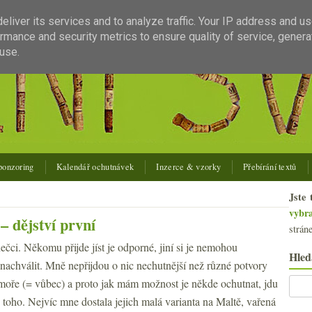
liver its services and to analyze traffic. Your IP address and u
rmance and security metrics to ensure quality of service, gener
use.
ponzoring
Kalendář ochutnávek
Inzerce & vzorky
Přebírání textů
Jste 
vybr
 dějství první
strán
ečci. Někomu přijde jíst je odporné, jiní si je nemohou
Hled
nachválit. Mně nepřijdou o nic nechutnější než různé potvory
moře (= vůbec) a proto jak mám možnost je někde ochutnat, jdu
 toho. Nejvíc mne dostala jejich malá varianta na Maltě, vařená