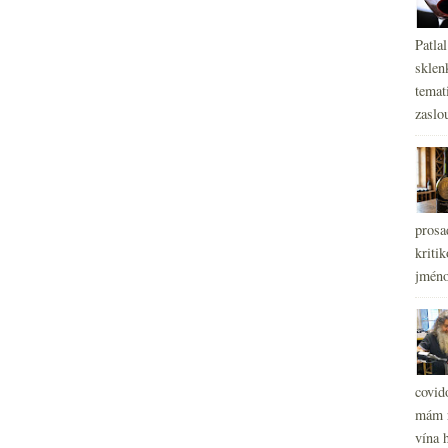
Patla
sklen
temati
zaslou
prosa
kritik
jméno
covid
mám r
vína h