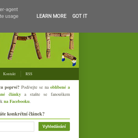
ser-agent
ate usage
LEARN MORE
GOT IT
Kontakt
RSS
tu poprvé?
oblíbené a
Podívejte se na
ané články
a staňte se fanouškem
na Facebooku
ek
.
áte konkrétní článek?