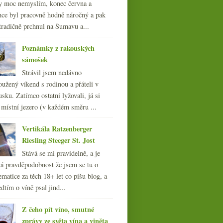
y moc nemyslím, konec června a
nce byl pracovně hodně náročný a pak
tradičně prchnul na Šumavu a...
Poznámky z rakouských
sámošek
Strávil jsem nedávno
oužený víkend s rodinou a přáteli v
sku. Zatímco ostatní lyžovali, já si
 místní jezero (v každém směru ...
Vertikála Ratzenberger
Riesling Steeger St. Jost
Stává se mi pravidelně, a je
á pravděpodobnost že jsem se tu o
ematice za těch 18+ let co píšu blog, a
dtím o víně psal jind...
Z čeho pít víno, smutné
zprávy ze světa vína a viněta