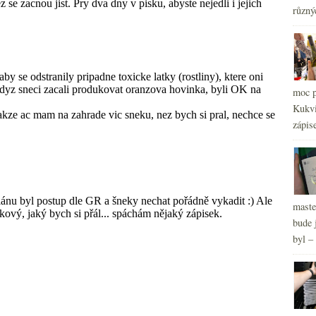
různý
2
►
moc p
Kukvi
zápis
maste
bude 
byl –