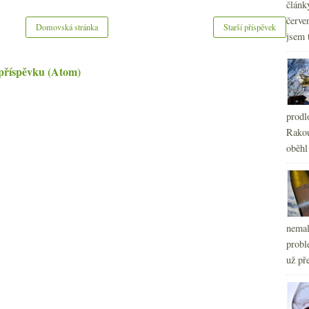
článk
červe
Domovská stránka
Starší příspěvek
jsem 
příspěvku (Atom)
prodl
Rakou
oběhl
nemal
probl
už pře