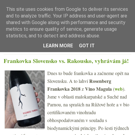
This site uses cookies from Google to deliver its services
and to analyze traffic. Your IP address and user-agent are
shared with Google along with performance and security
metrics to ensure quality of service, generate usage
statistics, and to detect and address abuse.
☰ Menu
LEARN MORE
GOT IT
ÚTERÝ 31. ŘÍJNA 2023
Frankovka Slovensko vs. Rakousko, vyhrávám já!
Dnes to bude frankovka a začneme opět na
Rosenberg
Slovensku. A to lahví
Frankovka 2018
Vino Magula
web
z
(
).
Jsme v oblasti malokarpatské a Suché nad
Parnou, na spraších na Růžové hoře a v bio
certifikovaném vinohradu
obhospodařovaném v souladu s
biodynamickými principy. Po šesti týdnech