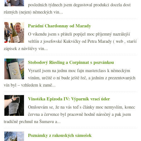
posledních týdnech jsem degustoval produkci docela dost
různých (nejen) německých vin...
Parádní Chardonnay od Marady
O víkendu jsem s přáteli popíjel moc příjemný nazrálejší
veltlín z josefovské Kukvičky od Petra Marady ( web , starší
zápisek z návštěvy vin...
Stobodový Riesling a Corpinnat s pozvánkou
Vyrazil jsem na jednu moc fajn masterclass k německým
vínům, určitě o ní bude ještě řeč, a jedním z prezentovaných
vín byl – vzhledem k zamě...
Vinotéka Epizoda IV: Výparník vrací úder
Omlouvám se, že na vás teď s články moc nemyslím, konec
června a července byl pracovně hodně náročný a pak jsem
tradičně prchnul na Šumavu a...
Poznámky z rakouských sámošek