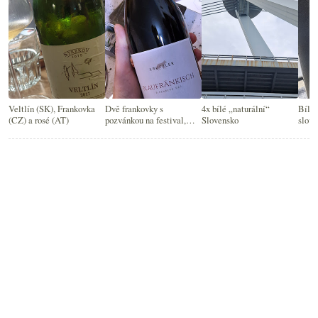
Veltlín (SK), Frankovka
Dvě frankovky s
4x bílé „naturální“
Bílá 
(CZ) a rosé (AT)
pozvánkou na festival,
Slovensko
slove
degustace a konferenci
vajíč