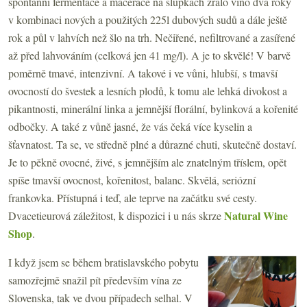
spontánní fermentace a macerace na slupkách zrálo víno dva roky
v kombinaci nových a použitých 225l dubových sudů a dále ještě
rok a půl v lahvích než šlo na trh. Nečiřené, nefiltrované a zasířené
až před lahvováním (celková jen 41 mg/l). A je to skvělé! V barvě
poměrně tmavé, intenzivní. A takové i ve vůni, hlubší, s tmavší
ovocností do švestek a lesních plodů, k tomu ale lehká divokost a
pikantnosti, minerální linka a jemnější florální, bylinková a kořenité
odbočky. A také z vůně jasné, že vás čeká více kyselin a
šťavnatost. Ta se, ve středně plné a důrazné chuti, skutečně dostaví.
Je to pěkně ovocné, živé, s jemnějším ale znatelným tříslem, opět
spíše tmavší ovocnost, kořenitost, balanc. Skvělá, seriózní
frankovka. Přístupná i teď, ale teprve na začátku své cesty.
Natural Wine
Dvacetieurová záležitost, k dispozici i u nás skrze
Shop
.
I když jsem se během bratislavského pobytu
samozřejmě snažil pít především vína ze
Slovenska, tak ve dvou případech selhal. V