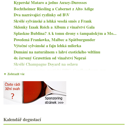
Kyperské Mataro a jedno Auxey-Duresses
Bechtheimer Riesling a Cabernet z Alto Adige
Dva nazrávající ryzlinky od B\V
Skvělé sylvánské a lehká veselá směs z Frank
Sklenky Izaak Reich a Album z vinařství Gala
Splaskne Bublina? A k tomu drony s šampaňským a Mo...
Povedená Frankovka, Malbec a Spätburgunder
Výtečné sylvánské a fajn lehká milerka
Dumání na naturálnem s lahví exotického veltlínu
4x červený Gravettien od vinařství Nepraš
Skvělé Champagne Doyard na oslavu
Čínské zpronevěry, neetické DRC, Cardbordeaux, nov...
▼ Zobrazit vše
září
(14)
►
srpna
(8)
►
července
(6)
►
června
(15)
►
května
(17)
►
dubna
(15)
►
března
(14)
Kalendář degustací
►
února
(13)
►