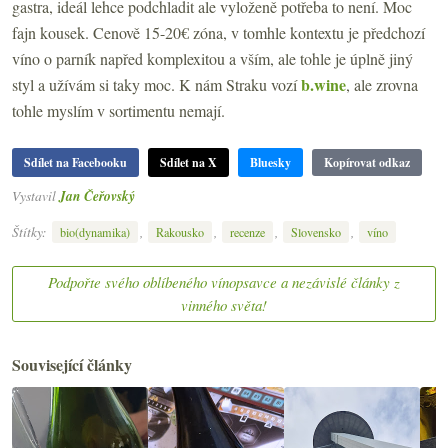
gastra, ideál lehce podchladit ale vyloženě potřeba to není. Moc
fajn kousek. Cenově 15-20€ zóna, v tomhle kontextu je předchozí
víno o parník napřed komplexitou a vším, ale tohle je úplně jiný
b.wine
styl a užívám si taky moc. K nám Straku vozí
, ale zrovna
tohle myslím v sortimentu nemají.
Sdílet na Facebooku
Sdílet na X
Bluesky
Kopírovat odkaz
Vystavil
Jan Čeřovský
Štítky:
,
,
,
,
bio(dynamika)
Rakousko
recenze
Slovensko
víno
Podpořte svého oblíbeného vínopsavce a nezávislé články z
vinného světa!
Související články