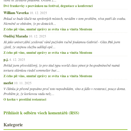
Dvě frankovky s pozvánkou na festival, degustace a konferenci
William Vaverka
10. 12. 2025
Pokud se bude klučit na správných místech, nevidím v tom problém, réva patří do svahu.
Nicméně se obávám, že po dotacích…
Z čeho pít víno, smutné zprávy ze světa vína a viněta Moutonu
Ondřej Marada
10. 12. 2025
Já jako univerzální zesilovač vůně pužívám ručně foukanou Gabriel - Glas.Pak jsem
zjistil, že stejnou službu udělají opě…
Z čeho pít víno, smutné zprávy ze světa vína a viněta Moutonu
p.j.
4. 12. 2025
Pořád jsem přesvědčený, že pro titul typu world class pinot je bezpodmínečně nutná
tortura sklenkou riedel sommelier bur…
Z čeho pít víno, smutné zprávy ze světa vína a viněta Moutonu
merlot
10. 11. 2025
V článku je přesně popsáno proč toto nepodnikám, víno a jídlo v restaraci, pouze doma.
Problém je, že korkovou vadu nelz…
O korku v prestižní restauraci
Přihlásit k odběru všech komentářů (RSS)
Kategorie