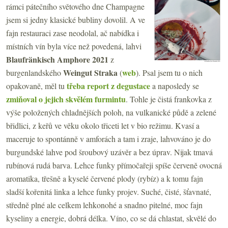
rámci pátečního světového dne Champagne
jsem si jedny klasické bubliny dovolil. A ve
fajn restauraci zase neodolal, ač nabídka i
místních vín byla více než povedená, lahvi
Blaufränkisch Amphore 2021
z
Weingut Straka
web
burgenlandského
(
). Psal jsem tu o nich
třeba report z degustace
opakovaně, měl tu
a naposledy se
zmiňoval o jejich skvělém furmintu
. Tohle je čistá frankovka z
výše položených chladnějších poloh, na vulkanické půdě a zelené
břidlici, z keřů ve věku okolo třiceti let v bio režimu. Kvasí a
maceruje to spontánně v amforách a tam i zraje, lahvováno je do
burgundské lahve pod šroubový uzávěr a bez úprav. Nijak tmavá
rubínová rudá barva. Lehce funky přímočařeji spíše červeně ovocná
aromatika, třešně a kyselé červené plody (rybíz) a k tomu fajn
sladší kořenitá linka a lehce funky projev. Suché, čisté, šťavnaté,
středně plné ale celkem lehkonohé a snadno pitelné, moc fajn
kyseliny a energie, dobrá délka. Víno, co se dá chlastat, skvělé do