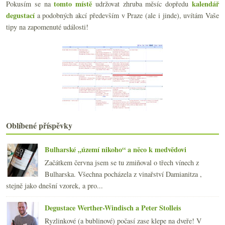
tomto místě
kalendář
Pokusím se na
udržovat zhruba měsíc dopředu
ledna
(19)
►
degustací
a podobných akcí především v Praze (ale i jinde), uvítám Vaše
2022
(225)
►
tipy na zapomenuté události!
2021
(239)
►
2020
(239)
►
2019
(238)
►
2018
(240)
►
2017
(240)
►
2016
(250)
►
2015
(251)
►
2014
(254)
►
Oblíbené příspěvky
2013
(249)
►
2012
(254)
►
Bulharské „území nikoho“ a něco k medvědovi
2011
(252)
►
Začátkem června jsem se tu zmiňoval o třech vínech z
2010
(249)
►
Bulharska. Všechna pocházela z vinařství Damianitza ,
2009
(249)
►
stejně jako dnešní vzorek, a pro...
2008
(270)
►
2007
(108)
►
Degustace Werther-Windisch a Peter Stolleis
Ryzlinkové (a bublinové) počasí zase klepe na dveře! V