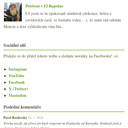
Potěšení s El Rapolao
Už jsem se tu opakovaně zmiňoval (dokonce, hrůza z
covidových časů, ve formátu videa… ), že mám rád odrůdu
Mencía a dost vyhledávám vína hla...
Sociální sítě
Přidejte se do přátel tohoto webu a sledujte novinky na Facebooku! :o)
►
Instagram
►
YouTube
►
Facebook
►
X (Twitter)
►
Mastodon
Poslední komentáře
Pavel Raclavský
26. 1. 2026
Trochu pozdě, ale přece jen bych reagoval na Frankovku od Kasnyiků. Hodnotil jsem ji
vloni ve Strekově podobně. Ovšem z…