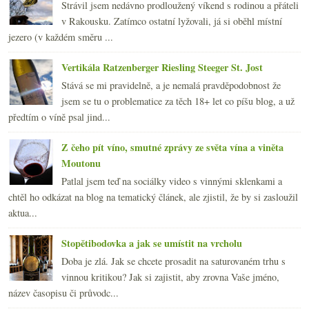
Strávil jsem nedávno prodloužený víkend s rodinou a přáteli
v Rakousku. Zatímco ostatní lyžovali, já si oběhl místní
jezero (v každém směru ...
Vertikála Ratzenberger Riesling Steeger St. Jost
Stává se mi pravidelně, a je nemalá pravděpodobnost že
jsem se tu o problematice za těch 18+ let co píšu blog, a už
předtím o víně psal jind...
Z čeho pít víno, smutné zprávy ze světa vína a viněta
Moutonu
Patlal jsem teď na sociálky video s vinnými sklenkami a
chtěl ho odkázat na blog na tematický článek, ale zjistil, že by si zasloužil
aktua...
Stopětibodovka a jak se umístit na vrcholu
Doba je zlá. Jak se chcete prosadit na saturovaném trhu s
vinnou kritikou? Jak si zajistit, aby zrovna Vaše jméno,
název časopisu či průvodc...