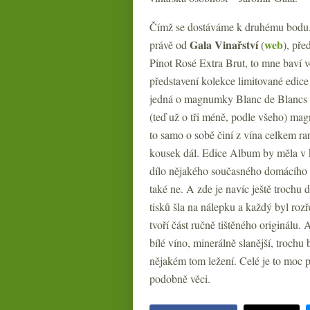
Čímž se dostáváme k druhému bodu. Z
Gala Vinařství
web
právě od
(
), pře
Pinot Rosé Extra Brut, to mne baví 
představení kolekce limitované edi
jedná o magnumky Blanc de Blancs 
(teď už o tři méně, podle všeho) ma
to samo o sobě činí z vína celkem rarit
kousek dál. Edice Album by měla v 
dílo nějakého současného domácího um
také ne. A zde je navíc ještě trochu d
tisků šla na nálepku a každý byl roz
tvoří část ručně tištěného originálu. 
bílé víno, minerálně slanější, trochu b
nějakém tom ležení. Celé je to moc p
podobně věci.