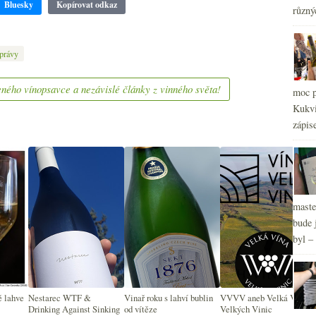
Bluesky
Kopírovat odkaz
různý
právy
ného vínopsavce a nezávislé články z vinného světa!
moc p
Kukvi
zápis
maste
bude 
byl –
ě lahve
Nestarec WTF &
Vinař roku s lahví bublin
VVVV aneb Velká Vína
Drinking Against Sinking
od vítěze
Velkých Vinic