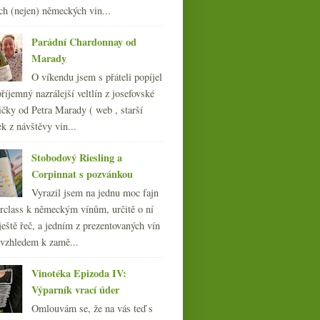
ch (nejen) německých vin...
Parádní Chardonnay od
Marady
O víkendu jsem s přáteli popíjel
říjemný nazrálejší veltlín z josefovské
čky od Petra Marady ( web , starší
ek z návštěvy vin...
Stobodový Riesling a
Corpinnat s pozvánkou
Vyrazil jsem na jednu moc fajn
rclass k německým vínům, určitě o ní
ještě řeč, a jedním z prezentovaných vín
 vzhledem k zamě...
Vinotéka Epizoda IV:
Výparník vrací úder
Chutné Prosecco a
Omlouvám se, že na vás teď s
naturální Podfuck