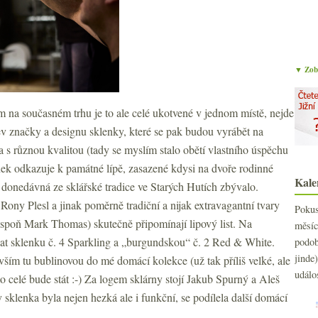
▼ Zobr
na současném trhu je to ale celé ukotvené v jednom místě, nejde
ev značky a designu sklenky, které se pak budou vyrábět na
a s různou kvalitou (tady se myslím stalo obětí vlastního úspěchu
enek odkazuje k památné lípě, zasazené kdysi na dvoře rodinné
Kale
tě donedávná ze sklářské tradice ve Starých Hutích zbývalo.
Rony Plesl a jinak poměrně tradiční a nijak extravagantní tvary
Poku
lespoň Mark Thomas) skutečně připomínají lipový list. Na
měs
vat sklenku č. 4 Sparkling a „burgundskou“ č. 2 Red & White.
podo
jind
vším tu bublinovou do mé domácí kolekce (už tak příliš velké, ale
událo
o celé bude stát :-) Za logem sklárny stojí Jakub Spurný a Aleš
 sklenka byla nejen hezká ale i funkční, se podílela další domácí