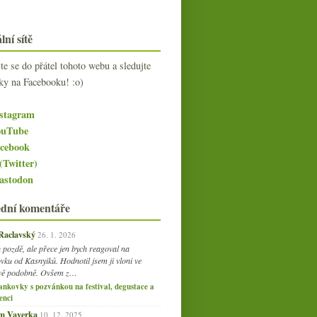
lní sítě
jte se do přátel tohoto webu a sledujte
ky na Facebooku! :o)
stagram
uTube
cebook
(Twitter)
stodon
ední komentáře
 Raclavský
26. 1. 2026
 pozdě, ale přece jen bych reagoval na
vku od Kasnyiků. Hodnotil jsem ji vloni ve
vě podobně. Ovšem z…
ankovky s pozvánkou na festival, degustace a
enci
am Vaverka
10. 12. 2025