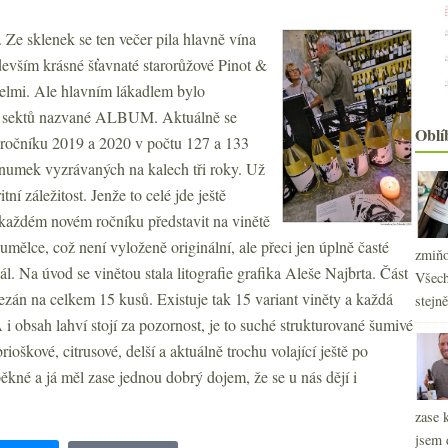
e sklenek se ten večer pila hlavně vína
devším krásné šťavnaté starorůžové Pinot &
2
►
velmi. Ale hlavním lákadlem bylo
2
►
ce sektů nazvané ALBUM. Aktuálně se
2
►
Oblí
ročníku 2019 a 2020 v počtu 127 a 133
2
►
gnumek vyzrávaných na kalech tři roky. Už
2
►
ní záležitost. Jenže to celé jde ještě
2
►
každém novém ročníku představit na vinětě
2
►
2
ělce, což není vyloženě originální, ale přeci jen úplně časté
►
zmiňo
2
►
ál. Na úvod se vinětou stala litografie grafika Aleše Najbrta. Část
Všech
2
►
řezán na celkem 15 kusů. Existuje tak 15 variant viněty a každá
stejn
2
►
A i obsah lahví stojí za pozornost, je to suché strukturované šumivé
2
►
rioškové, citrusové, delší a aktuálně trochu volající ještě po
2
►
ěkné a já měl zase jednou dobrý dojem, že se u nás dějí i
2
►
2
►
zase 
2
►
jsem 