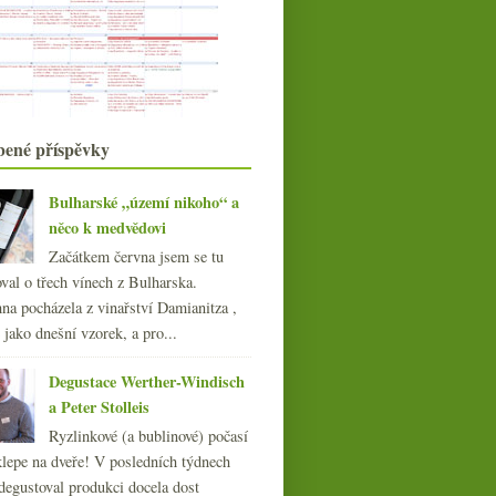
března
(14)
►
února
(13)
►
ledna
(19)
►
022
(225)
021
(239)
020
(239)
bené příspěvky
019
(238)
018
(240)
Bulharské „území nikoho“ a
017
(240)
něco k medvědovi
016
(250)
Začátkem června jsem se tu
015
(251)
val o třech vínech z Bulharska.
014
(254)
na pocházela z vinařství Damianitza ,
013
(249)
ě jako dnešní vzorek, a pro...
012
(254)
011
(252)
Degustace Werther-Windisch
010
(249)
a Peter Stolleis
009
(249)
Ryzlinkové (a bublinové) počasí
008
(270)
klepe na dveře! V posledních týdnech
007
(108)
degustoval produkci docela dost