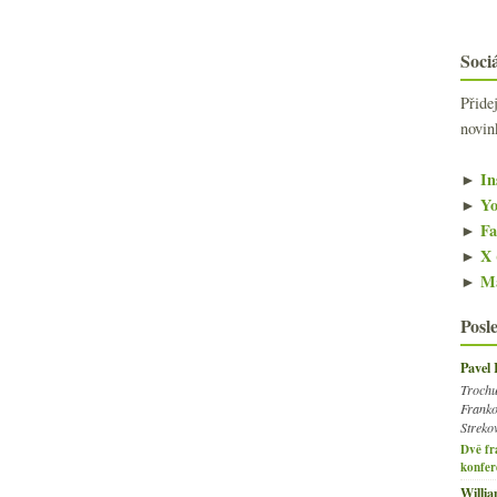
Sociá
Přide
novin
►
In
►
Yo
►
Fa
►
X 
►
Ma
Posl
Pavel
Trochu
Franko
Streko
Dvě fr
konfer
Willi