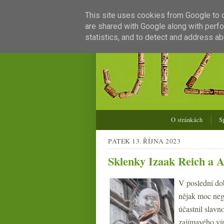
This site uses cookies from Google to de
are shared with Google along with perfo
statistics, and to detect and address ab
O stránkách
S
PÁTEK 13. ŘÍJNA 2023
Sklenky Izaak Reich a A
V poslední dob
nějak moc neg
účastnil slavn
zajímavého ví