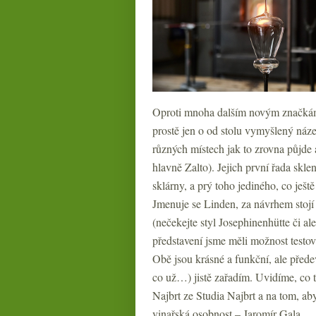
Oproti mnoha dalším novým značkám 
prostě jen o od stolu vymyšlený náz
různých místech jak to zrovna půjde 
hlavně Zalto). Jejich první řada skl
sklárny, a prý toho jediného, co ješ
Jmenuje se Linden, za návrhem stojí 
(nečekejte styl Josephinenhütte či a
představení jsme měli možnost testo
Obě jsou krásné a funkční, ale přede
co už…) jistě zařadím. Uvidíme, co t
Najbrt ze Studia Najbrt a na tom, aby
vinařská osobnost – Jaromír Gala.