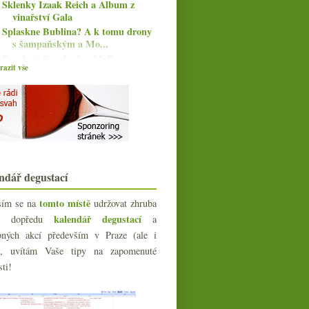
Sklenky Izaak Reich a Album z
vinařství Gala
Splaskne Bublina? A k tomu drony
s šampaňským a Mo...
Povedená Frankovka, Malbec a
azit vše
Spätburgunder
Výtečné sylvánské a fajn lehká
milerka
Dumání na naturálnem s lahví
exotického veltlínu
4x červený Gravettien od vinařství
Nepraš
Skvělé Champagne Doyard na oslavu
ndář degustací
Čínské zpronevěry, neetické DRC,
Cardbordeaux, nov...
tomto místě
sím se na
udržovat zhruba
září
(14)
►
kalendář degustací
íc dopředu
a
srpna
(8)
►
bných akcí především v Praze (ale i
července
(6)
►
e), uvítám Vaše tipy na zapomenuté
června
(15)
►
sti!
května
(17)
►
dubna
(15)
►