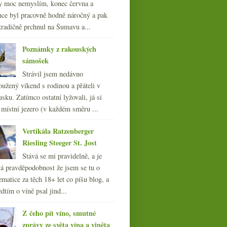
y moc nemyslím, konec června a
nce byl pracovně hodně náročný a pak
tradičně prchnul na Šumavu a...
Poznámky z rakouských
sámošek
Strávil jsem nedávno
oužený víkend s rodinou a přáteli v
sku. Zatímco ostatní lyžovali, já si
 místní jezero (v každém směru ...
Vertikála Ratzenberger
Riesling Steeger St. Jost
Stává se mi pravidelně, a je
á pravděpodobnost že jsem se tu o
ematice za těch 18+ let co píšu blog, a
dtím o víně psal jind...
Z čeho pít víno, smutné
zprávy ze světa vína a viněta