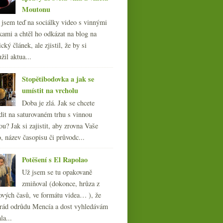
Moutonu
l jsem teď na sociálky video s vinnými
kami a chtěl ho odkázat na blog na
cký článek, ale zjistil, že by si
žil aktua...
Stopětibodovka a jak se
umístit na vrcholu
Doba je zlá. Jak se chcete
dit na saturovaném trhu s vinnou
ou? Jak si zajistit, aby zrovna Vaše
, název časopisu či průvodc...
Potěšení s El Rapolao
Už jsem se tu opakovaně
zmiňoval (dokonce, hrůza z
ových časů, ve formátu videa… ), že
ád odrůdu Mencía a dost vyhledávám
la...