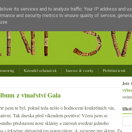
liver its services and to analyze traffic. Your IP address and u
rmance and security metrics to ensure quality of service, gener
use.
ponzoring
Kalendář ochutnávek
Inzerce & vzorky
Přebírání textů
Jste 
vybr
lbum z vinařství Gala
strán
ě jsem tu byl, pokud teda nešlo o hodnocení konkrétních vín,
Hled
ativní. Tak dneska před víkendem pozitiva! Včera jsem se
ostního představení nové sklárny a zároveň uvedení jednoho
na s řekněme sběratelským potenciálem. A začneme tím sklem. Za