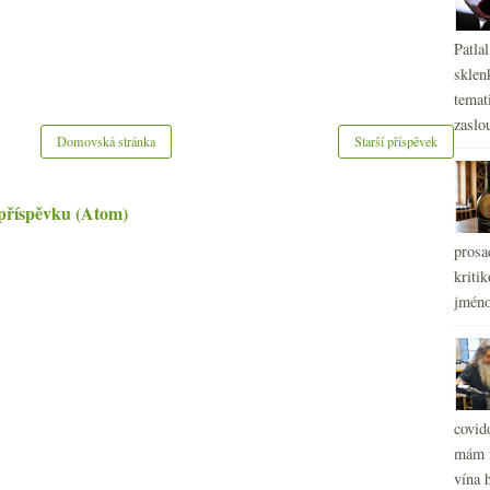
Patla
sklen
temati
zaslou
Domovská stránka
Starší příspěvek
příspěvku (Atom)
prosa
kritik
jméno
covid
mám r
vína h