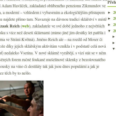
Přeh
jí Adam Havlíček, zakladatel oblíbeného penzionu Zikmundov ve
2
h, a moderní – vzhledem i vybavením a ekologičtějším přístupem
►
2
u najdete přímo tam. Navazuje na dávnou tradici sklářství v místě
►
2
►
Izaak Reich
web
(
), zakladatele ve své době jednoho z největších
2
▼
 s více než deseti sklárnami (mimo jiné jim desítky let patřila i
árna ve Strání-Květná). Jméno Reich ale – na rozdíl od Moser či
ože díky jejich sklářským aktivitám vznikla i v podstatě celá nová
ť) nedaleko Vsetína. V nové sklárně vyrábějí, s vizí stát se v něm
evěných forem ručně foukané mušelínové sklenky z bezolovnatého
ousky na víno či destiláty tak jak jsou dnes populární a jak je
z těch by to nešlo.