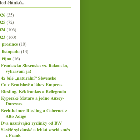
led článků...
026
(35)
025
(72)
024
(106)
023
(160)
prosince
(10)
►
listopadu
(13)
►
října
(16)
▼
Frankovka Slovensko vs. Rakousko,
vyhrávám já!
4x bílé „naturální“ Slovensko
Co v Bratislavě a láhev Empress
Riesling, Kékfrankos a Bellegrado
Kyperské Mataro a jedno Auxey-
Duresses
Bechtheimer Riesling a Cabernet z
Alto Adige
Dva nazrávající ryzlinky od B\V
Skvělé sylvánské a lehká veselá směs
z Frank