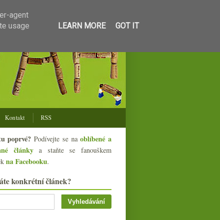
ser-agent
ate usage
LEARN MORE
GOT IT
Kontakt
RSS
tu poprvé?
oblíbené a
Podívejte se na
ané články
a staňte se fanouškem
na Facebooku
ek
.
áte konkrétní článek?