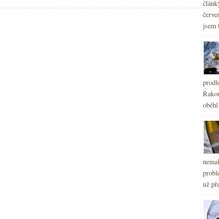
článk
červe
jsem 
prodl
Rakou
oběhl
nemal
probl
už pře