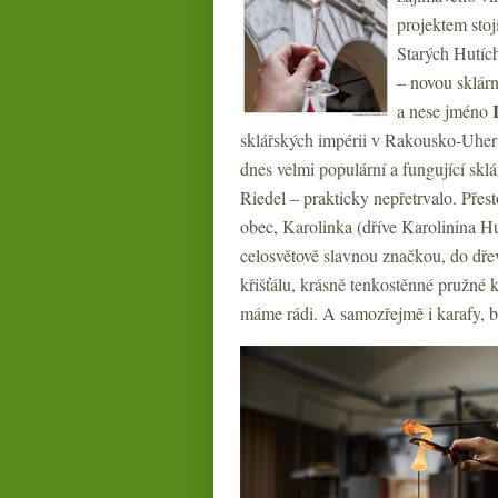
projektem sto
Starých Hutíc
– novou sklárn
a nese jméno
sklářských impérii v Rakousko-Uhersku
dnes velmi populární a fungující skl
Riedel – prakticky nepřetrvalo. Přest
obec, Karolinka (dříve Karolinina Hu
celosvětově slavnou značkou, do dř
křišťálu, krásně tenkostěnné pružné k
máme rádi. A samozřejmě i karafy, be