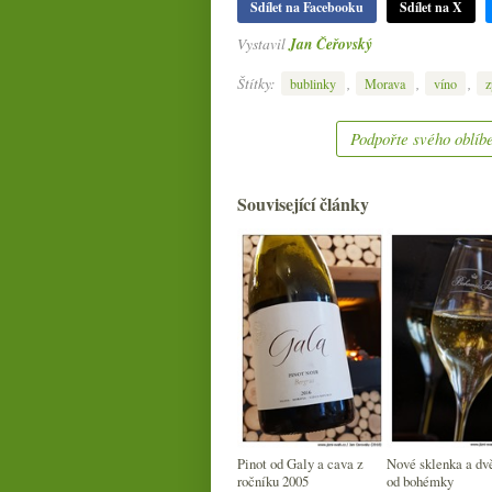
Sdílet na Facebooku
Sdílet na X
Vystavil
Jan Čeřovský
Štítky:
,
,
,
bublinky
Morava
víno
z
Podpořte svého oblíbe
Související články
Pinot od Galy a cava z
Nové sklenka a dv
ročníku 2005
od bohémky