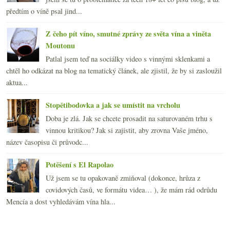
předtím o víně psal jind...
Z čeho pít víno, smutné zprávy ze světa vína a viněta
Moutonu
Patlal jsem teď na sociálky video s vinnými sklenkami a
chtěl ho odkázat na blog na tematický článek, ale zjistil, že by si zasloužil
aktua...
Stopětibodovka a jak se umístit na vrcholu
Doba je zlá. Jak se chcete prosadit na saturovaném trhu s
vinnou kritikou? Jak si zajistit, aby zrovna Vaše jméno,
název časopisu či průvodc...
Potěšení s El Rapolao
Už jsem se tu opakovaně zmiňoval (dokonce, hrůza z
covidových časů, ve formátu videa… ), že mám rád odrůdu
Mencía a dost vyhledávám vína hla...