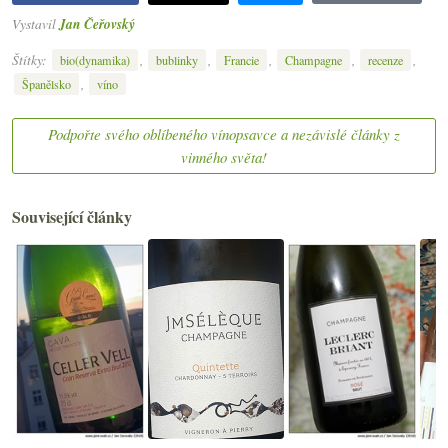
Vystavil
Jan Čeřovský
Štítky:
,
,
,
,
,
bio(dynamika)
bublinky
Francie
Champagne
recenze
,
Španělsko
víno
Podpořte svého oblíbeného vínopsavce a nezávislé články z
vinného světa!
Související články