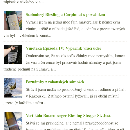
zápisek z návštěvy vin...
Stobodový Riesling a Corpinnat s pozvánkou
Vyrazil jsem na jednu moc fajn masterclass k německým
vínům, určitě o ní bude ještě řeč, a jedním z prezentovaných
vín byl – vzhledem k zamě...
Vinotéka Epizoda IV: Výparník vrací úder
Omlouvám se, že na vás teď s články moc nemyslím, konec
června a července byl pracovně hodně náročný a pak jsem
tradičně prchnul na Šumavu a...
Poznámky z rakouských sámošek
Strávil jsem nedávno prodloužený víkend s rodinou a přáteli
v Rakousku. Zatímco ostatní lyžovali, já si oběhl místní
jezero (v každém směru ...
Vertikála Ratzenberger Riesling Steeger St. Jost
Stává se mi pravidelně, a je nemalá pravděpodobnost že
jsem se tu o problematice za těch 18+ let co píšu blog, a už