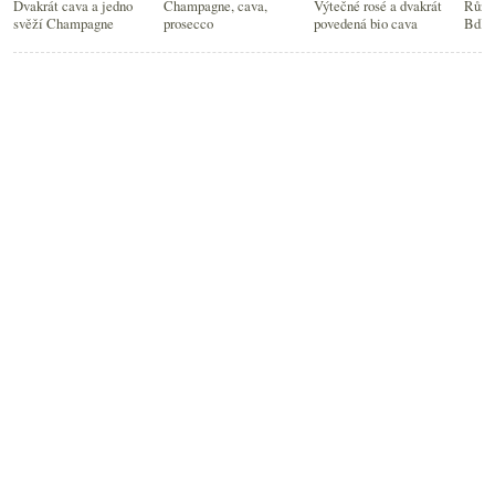
Dvakrát cava a jedno
Champagne, cava,
Výtečné rosé a dvakrát
Růžov
svěží Champagne
prosecco
povedená bio cava
BdB 