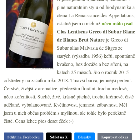
plně naturálním stylu od biodynamika a
člena La Renaissance des Appellations,
něco málo psal
ostatně jsem o nich už
.
Clos Lentiscus Greco di Subur Blanc
de Blancs Brut Nature
je
Greco di
Subur alias Malvasia de Sitges ze
starých (výsadba 1956) keřů, spontánně
kvašeno, bez dozáže a bez síření, na
kalech 25 měsíců. Šlo o ročník 2015
odstřelený na začátku roku 2018. Tmavší barva, jemnější perlení.
Čerstvé, živější v aromatice, především florální, trochu medové,
něco kořenitosti. Suché, živé, krásně pitelné, trochu krémové, čistě
udělané, vybalancované. Květinovost, jemnost, zábavnost. Měl
jsem u nich občas problém s myšinou, ale tohle bylo perfektně
čisté. Cena lehce přes deset éček :-)
Sdílet na Facebooku
Sdílet na X
Bluesky
Kopírovat odkaz