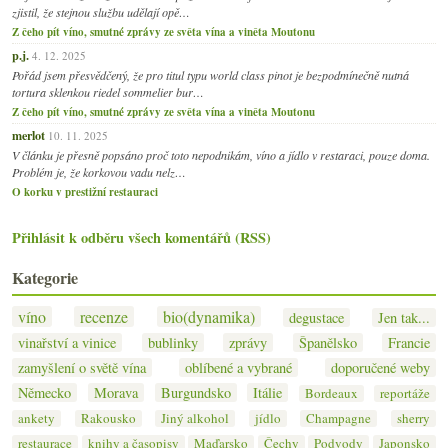
zjistil, že stejnou službu udělají opě…
Z čeho pít víno, smutné zprávy ze světa vína a viněta Moutonu
p.j.
4. 12. 2025
Pořád jsem přesvědčený, že pro titul typu world class pinot je bezpodmínečně nutná
tortura sklenkou riedel sommelier bur…
Z čeho pít víno, smutné zprávy ze světa vína a viněta Moutonu
merlot
10. 11. 2025
V článku je přesně popsáno proč toto nepodnikám, víno a jídlo v restaraci, pouze doma.
Problém je, že korkovou vadu nelz…
O korku v prestižní restauraci
Přihlásit k odběru všech komentářů (RSS)
Kategorie
víno
recenze
bio(dynamika)
degustace
Jen tak...
vinařství a vinice
bublinky
zprávy
Španělsko
Francie
zamyšlení o světě vína
oblíbené a vybrané
doporučené weby
Německo
Morava
Burgundsko
Itálie
Bordeaux
reportáže
ankety
Rakousko
Jiný alkohol
jídlo
Champagne
sherry
restaurace
knihy a časopisy
Maďarsko
Čechy
Podvody
Japonsko