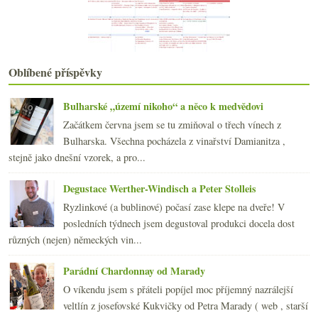
března
(21)
►
února
(20)
►
ledna
(22)
►
2017
(240)
►
Oblíbené příspěvky
2016
(250)
►
2015
(251)
►
2014
(254)
Bulharské „území nikoho“ a něco k medvědovi
►
2013
(249)
►
Začátkem června jsem se tu zmiňoval o třech vínech z
2012
(254)
►
Bulharska. Všechna pocházela z vinařství Damianitza ,
2011
(252)
►
stejně jako dnešní vzorek, a pro...
2010
(249)
►
Degustace Werther-Windisch a Peter Stolleis
2009
(249)
►
2008
(270)
►
Ryzlinkové (a bublinové) počasí zase klepe na dveře! V
2007
(108)
posledních týdnech jsem degustoval produkci docela dost
►
různých (nejen) německých vin...
Parádní Chardonnay od Marady
O víkendu jsem s přáteli popíjel moc příjemný nazrálejší
veltlín z josefovské Kukvičky od Petra Marady ( web , starší