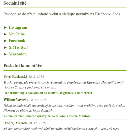
Sociální sítě
Přidejte se do přátel tohoto webu a sledujte novinky na Facebooku! :o)
►
Instagram
►
YouTube
►
Facebook
►
X (Twitter)
►
Mastodon
Poslední komentáře
Pavel Raclavský
26. 1. 2026
Trochu pozdě, ale přece jen bych reagoval na Frankovku od Kasnyiků. Hodnotil jsem ji
vloni ve Strekově podobně. Ovšem z…
Dvě frankovky s pozvánkou na festival, degustace a konferenci
William Vaverka
10. 12. 2025
Pokud se bude klučit na správných místech, nevidím v tom problém, réva patří do svahu.
Nicméně se obávám, že po dotacích…
Z čeho pít víno, smutné zprávy ze světa vína a viněta Moutonu
Ondřej Marada
10. 12. 2025
Já jako univerzální zesilovač vůně pužívám ručně foukanou Gabriel - Glas.Pak jsem