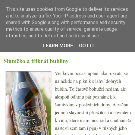
This site uses cookies from Google to deliver its services
and to analyze traffic. Your IP address and user-agent are
shared with Google along with performance and security
metrics to ensure quality of service, generate usage
statistics, and to detect and address abuse.
☰ Menu
LEARN MORE
GOT IT
ČTVRTEK 19. DUBNA 2018
Sluníčko a třikrát bubliny
Venkovní počasí úplně láká rozvalit se
na někde na piknik s lahví dobrých
bublin. To časově bohužel nedám, ale
alespoň odhrnu pár poznámek k
šumivkám z posledních doby. A začnu
jednou slavnostní příležitostí a návratem
k vínu, které mám moc rád a chutnám (a
naštěstí sem tam i piju) v různých jeho