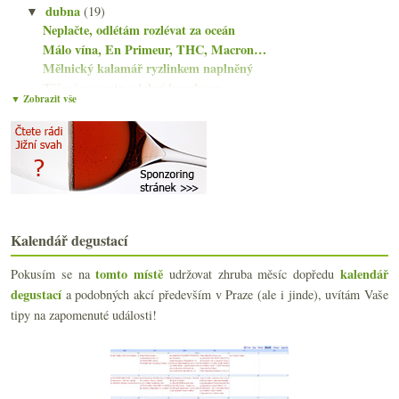
dubna
(19)
▼
Neplačte, odlétám rozlévat za oceán
Málo vína, En Primeur, THC, Macron…
Mělnický kalamář ryzlinkem naplněný
Těšení na cestu s lahví bourbonu
▼ Zobrazit vše
Dva svěží německé ryzlinky
Krásné červené z Ribeira Sacra
Sluníčko a třikrát bubliny
Vertikála Cros Parantoux, nezdravé víno, tramínový...
O pitelnosti s Vin Jaune a sladkým ryzlinkem
Více než dvacetileté Montagny a stále při životě
Burgundsko, Mosela, Pfalz, Penedès
Kalendář degustací
Zapomenuté a znovuobjevené Pallagrello Bianco
Kalné bubliny a zaoceánské plány s víny z ČR
tomto místě
kalendář
Pokusím se na
udržovat zhruba měsíc dopředu
Zábavná Mencía a dvakrát Godello
degustací
a podobných akcí především v Praze (ale i jinde), uvítám Vaše
Naturální slunovrat a lehce netradiční Albariño
tipy na zapomenuté události!
Zábavná Rioja a minivertikála Furmintu ze Somló
Inside Bordeaux, docukřené Giscours, aukční rekord...
Herzánovic Frankovka & Poulsard z Cavarodes
Dvakrát povedená Cava Pere Mata