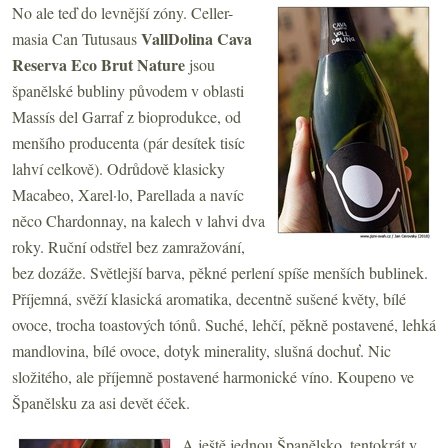
No ale teď do levnější zóny. Celler-
VallDolina Cava
masia Can Tutusaus
Reserva Eco Brut Nature
jsou
španělské bubliny původem v oblasti
Massís del Garraf z bioprodukce, od
menšího producenta (pár desítek tisíc
lahví celkově). Odrůdově klasicky
Macabeo, Xarel·lo, Parellada a navíc
něco Chardonnay, na kalech v lahvi dva
roky. Ruční odstřel bez zamražování,
bez dozáže. Světlejší barva, pěkné perlení spíše menších bublinek.
Příjemná, svěží klasická aromatika, decentně sušené květy, bílé
ovoce, trocha toastových tónů. Suché, lehčí, pěkně postavené, lehká
mandlovina, bílé ovoce, dotyk minerality, slušná dochuť. Nic
složitého, ale příjemně postavené harmonické víno. Koupeno ve
Španělsku za asi devět éček.
A ještě jednou Španělsko, tentokrát v