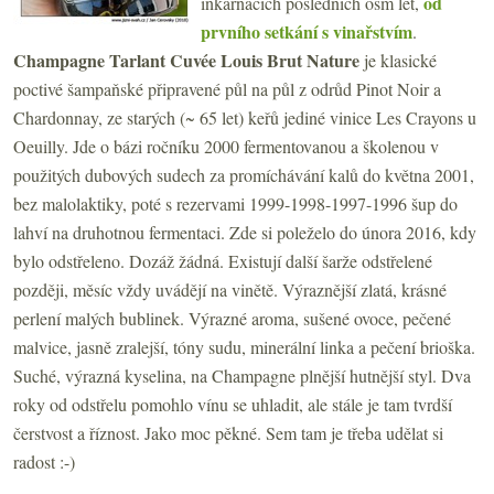
od
inkarnacích posledních osm let,
prvního setkání s vinařstvím
.
Champagne Tarlant Cuvée Louis Brut Nature
je klasické
poctivé šampaňské připravené půl na půl z odrůd Pinot Noir a
Chardonnay, ze starých (~ 65 let) keřů jediné vinice Les Crayons u
Oeuilly. Jde o bázi ročníku 2000 fermentovanou a školenou v
použitých dubových sudech za promíchávání kalů do května 2001,
bez malolaktiky, poté s rezervami 1999-1998-1997-1996 šup do
lahví na druhotnou fermentaci. Zde si poleželo do února 2016, kdy
bylo odstřeleno. Dozáž žádná. Existují další šarže odstřelené
později, měsíc vždy uvádějí na vinětě. Výraznější zlatá, krásné
perlení malých bublinek. Výrazné aroma, sušené ovoce, pečené
malvice, jasně zralejší, tóny sudu, minerální linka a pečení brioška.
Suché, výrazná kyselina, na Champagne plnější hutnější styl. Dva
roky od odstřelu pomohlo vínu se uhladit, ale stále je tam tvrdší
čerstvost a říznost. Jako moc pěkné. Sem tam je třeba udělat si
radost :-)