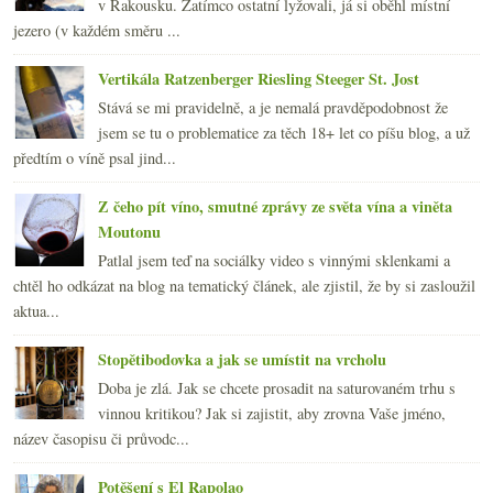
v Rakousku. Zatímco ostatní lyžovali, já si oběhl místní
jezero (v každém směru ...
Vertikála Ratzenberger Riesling Steeger St. Jost
Stává se mi pravidelně, a je nemalá pravděpodobnost že
jsem se tu o problematice za těch 18+ let co píšu blog, a už
předtím o víně psal jind...
Z čeho pít víno, smutné zprávy ze světa vína a viněta
Moutonu
Patlal jsem teď na sociálky video s vinnými sklenkami a
chtěl ho odkázat na blog na tematický článek, ale zjistil, že by si zasloužil
aktua...
Stopětibodovka a jak se umístit na vrcholu
Doba je zlá. Jak se chcete prosadit na saturovaném trhu s
vinnou kritikou? Jak si zajistit, aby zrovna Vaše jméno,
název časopisu či průvodc...
Potěšení s El Rapolao