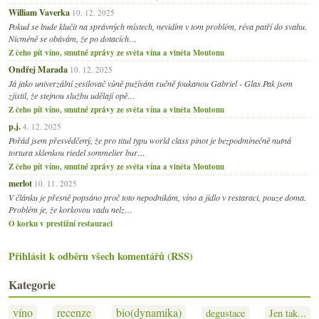
William Vaverka
10. 12. 2025
Pokud se bude klučit na správných místech, nevidím v tom problém, réva patří do svahu.
Nicméně se obávám, že po dotacích…
Z čeho pít víno, smutné zprávy ze světa vína a viněta Moutonu
Ondřej Marada
10. 12. 2025
Já jako univerzální zesilovač vůně pužívám ručně foukanou Gabriel - Glas.Pak jsem
zjistil, že stejnou službu udělají opě…
Z čeho pít víno, smutné zprávy ze světa vína a viněta Moutonu
p.j.
4. 12. 2025
Pořád jsem přesvědčený, že pro titul typu world class pinot je bezpodmínečně nutná
tortura sklenkou riedel sommelier bur…
Z čeho pít víno, smutné zprávy ze světa vína a viněta Moutonu
merlot
10. 11. 2025
V článku je přesně popsáno proč toto nepodnikám, víno a jídlo v restaraci, pouze doma.
Problém je, že korkovou vadu nelz…
O korku v prestižní restauraci
Přihlásit k odběru všech komentářů (RSS)
Kategorie
víno
recenze
bio(dynamika)
degustace
Jen tak...