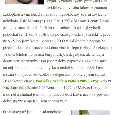
vypití. Vyndával jsem, přemýšlel a tu
uviděl vzadu v rohu láhev se známou
záklopkou a vinětou. Zahrabanou hluboko, aby se s ní zbytečně
Montagny 1er Cru 1997
Maison Leroy
nehýbalo. Bílé
z
. Neměl
jsem ji v ruce už možná pět let (od stěhování) a tak ji vylovil,
pokochat se. Hladina v lahvi už povážlivě klesla a já si řekl… proč
ne :-) Víno jsem koupil v březnu 2009 v AdVivum a nejspíš ho
předtím chutnal (protože podobná vína naslepo rozhodně nekupuji)
v rámci tehdejšího pásma burgundských degustací, ale tehdejší
degustační poznámky jsou ještě z doby papírové a navíc nejspíše
na nějakém archu a ne v notýsku a nedaří se mi je nalézt. Dost
možná šlo o jeden ze vzorků na degustaci, po které jsem sepsal
Podvečer, večeře a ráno s víny Leroy
„legáčkový“ článek
, kdo ví.
Každopádně základní bílé Bourgone 1997 od Maison Leroy mám
moc rád a chutnal jsem ho i pil docela dost lahví, něco i v poslední
době, na vyšší apelaci jsem se těšil velmi.
O vinařství už jsem tu psal mnohokrát,