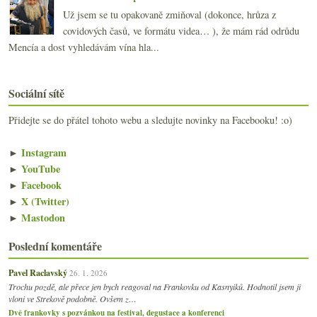
Už jsem se tu opakovaně zmiňoval (dokonce, hrůza z
covidových časů, ve formátu videa… ), že mám rád odrůdu
Mencía a dost vyhledávám vína hla...
Sociální sítě
Přidejte se do přátel tohoto webu a sledujte novinky na Facebooku! :o)
►
Instagram
►
YouTube
►
Facebook
►
X (Twitter)
►
Mastodon
Poslední komentáře
Pavel Raclavský
26. 1. 2026
Trochu pozdě, ale přece jen bych reagoval na Frankovku od Kasnyiků. Hodnotil jsem ji
vloni ve Strekově podobně. Ovšem z…
Dvě frankovky s pozvánkou na festival, degustace a konferenci