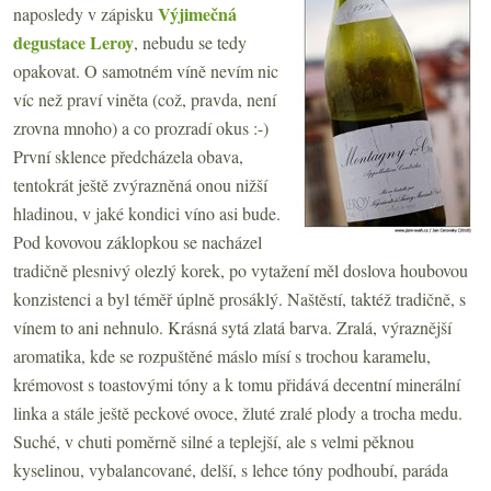
Výjimečná
naposledy v zápisku
degustace Leroy
, nebudu se tedy
opakovat. O samotném víně nevím nic
víc než praví viněta (což, pravda, není
zrovna mnoho) a co prozradí okus :-)
První sklence předcházela obava,
tentokrát ještě zvýrazněná onou nižší
hladinou, v jaké kondici víno asi bude.
Pod kovovou záklopkou se nacházel
tradičně plesnivý olezlý korek, po vytažení měl doslova houbovou
konzistenci a byl téměř úplně prosáklý. Naštěstí, taktéž tradičně, s
vínem to ani nehnulo. Krásná sytá zlatá barva. Zralá, výraznější
aromatika, kde se rozpuštěné máslo mísí s trochou karamelu,
krémovost s toastovými tóny a k tomu přidává decentní minerální
linka a stále ještě peckové ovoce, žluté zralé plody a trocha medu.
Suché, v chuti poměrně silné a teplejší, ale s velmi pěknou
kyselinou, vybalancované, delší, s lehce tóny podhoubí, paráda