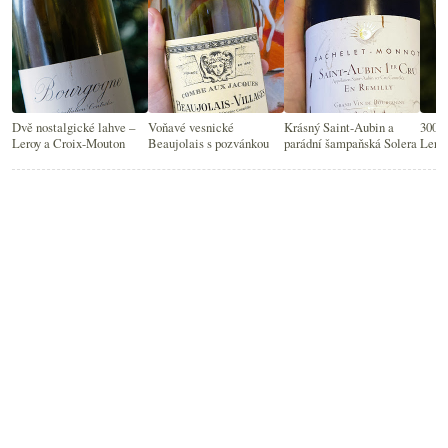
Dvě nostalgické lahve –
Voňavé vesnické
Krásný Saint-Aubin a
3000 
Leroy a Croix-Mouton
Beaujolais s pozvánkou
parádní šampaňská Solera
Lero