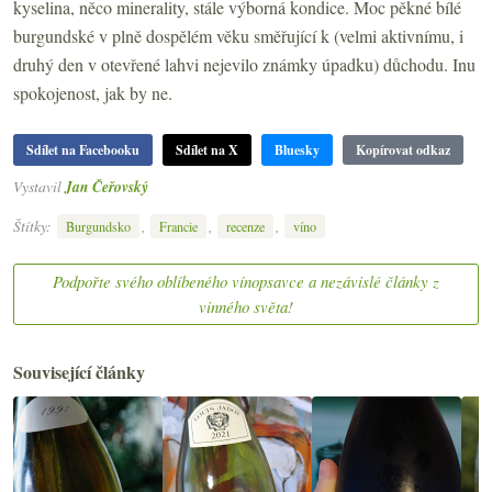
kyselina, něco minerality, stále výborná kondice. Moc pěkné bílé
burgundské v plně dospělém věku směřující k (velmi aktivnímu, i
druhý den v otevřené lahvi nejevilo známky úpadku) důchodu. Inu
spokojenost, jak by ne.
Sdílet na Facebooku
Sdílet na X
Bluesky
Kopírovat odkaz
Vystavil
Jan Čeřovský
Štítky:
,
,
,
Burgundsko
Francie
recenze
víno
Podpořte svého oblíbeného vínopsavce a nezávislé články z
vinného světa!
Související články