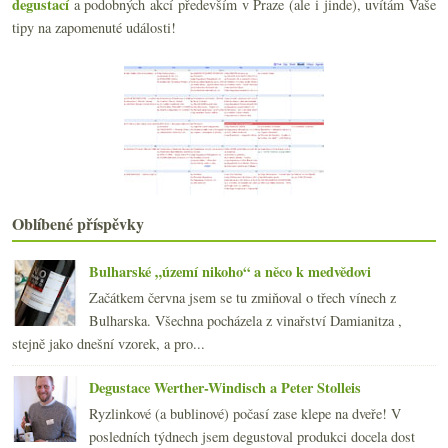
degustací
a podobných akcí především v Praze (ale i jinde), uvítám Vaše
Naturální slunovrat a lehce netradiční Albariño
tipy na zapomenuté události!
Zábavná Rioja a minivertikála Furmintu ze Somló
Inside Bordeaux, docukřené Giscours, aukční rekord...
Herzánovic Frankovka & Poulsard z Cavarodes
Dvakrát povedená Cava Pere Mata
března
(21)
►
února
(20)
►
ledna
(22)
►
2017
(240)
►
Oblíbené příspěvky
2016
(250)
►
2015
(251)
►
2014
(254)
Bulharské „území nikoho“ a něco k medvědovi
►
2013
(249)
►
Začátkem června jsem se tu zmiňoval o třech vínech z
2012
(254)
►
Bulharska. Všechna pocházela z vinařství Damianitza ,
2011
(252)
►
stejně jako dnešní vzorek, a pro...
2010
(249)
►
Degustace Werther-Windisch a Peter Stolleis
2009
(249)
►
2008
(270)
►
Ryzlinkové (a bublinové) počasí zase klepe na dveře! V
2007
(108)
posledních týdnech jsem degustoval produkci docela dost
►