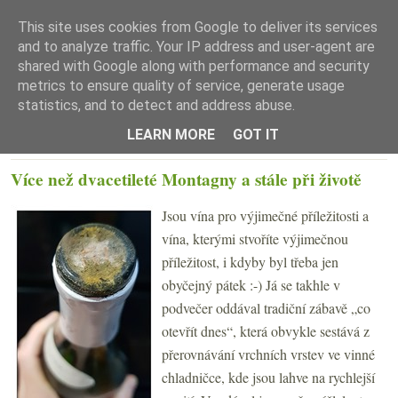
This site uses cookies from Google to deliver its services
and to analyze traffic. Your IP address and user-agent are
shared with Google along with performance and security
metrics to ensure quality of service, generate usage
statistics, and to detect and address abuse.
☰ Menu
LEARN MORE
GOT IT
PONDĚLÍ 16. DUBNA 2018
Více než dvacetileté Montagny a stále při životě
Jsou vína pro výjimečné příležitosti a
vína, kterými stvoříte výjimečnou
příležitost, i kdyby byl třeba jen
obyčejný pátek :-) Já se takhle v
podvečer oddával tradiční zábavě „co
otevřít dnes“, která obvykle sestává z
přerovnávání vrchních vrstev ve vinné
chladničce, kde jsou lahve na rychlejší