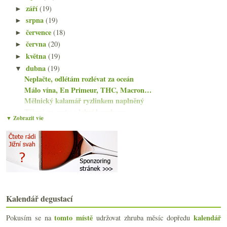
září
(19)
►
srpna
(19)
►
července
(18)
►
června
(20)
►
května
(19)
►
dubna
(19)
▼
Neplačte, odlétám rozlévat za oceán
Málo vína, En Primeur, THC, Macron…
Mělnický kalamář ryzlinkem naplněný
Těšení na cestu s lahví bourbonu
▼ Zobrazit vše
Dva svěží německé ryzlinky
Krásné červené z Ribeira Sacra
Sluníčko a třikrát bubliny
Vertikála Cros Parantoux, nezdravé víno, tramínový...
O pitelnosti s Vin Jaune a sladkým ryzlinkem
Více než dvacetileté Montagny a stále při životě
Burgundsko, Mosela, Pfalz, Penedès
Kalendář degustací
Zapomenuté a znovuobjevené Pallagrello Bianco
Kalné bubliny a zaoceánské plány s víny z ČR
tomto místě
kalendář
Pokusím se na
udržovat zhruba měsíc dopředu
Zábavná Mencía a dvakrát Godello