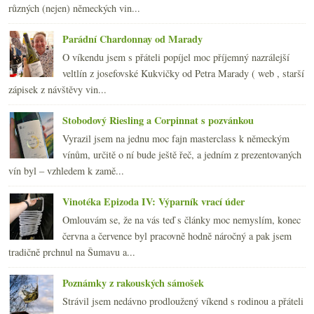
různých (nejen) německých vin...
Parádní Chardonnay od Marady
O víkendu jsem s přáteli popíjel moc příjemný nazrálejší
veltlín z josefovské Kukvičky od Petra Marady ( web , starší
zápisek z návštěvy vin...
Stobodový Riesling a Corpinnat s pozvánkou
Vyrazil jsem na jednu moc fajn masterclass k německým
vínům, určitě o ní bude ještě řeč, a jedním z prezentovaných
vín byl – vzhledem k zamě...
Vinotéka Epizoda IV: Výparník vrací úder
Omlouvám se, že na vás teď s články moc nemyslím, konec
června a července byl pracovně hodně náročný a pak jsem
tradičně prchnul na Šumavu a...
Poznámky z rakouských sámošek
Strávil jsem nedávno prodloužený víkend s rodinou a přáteli