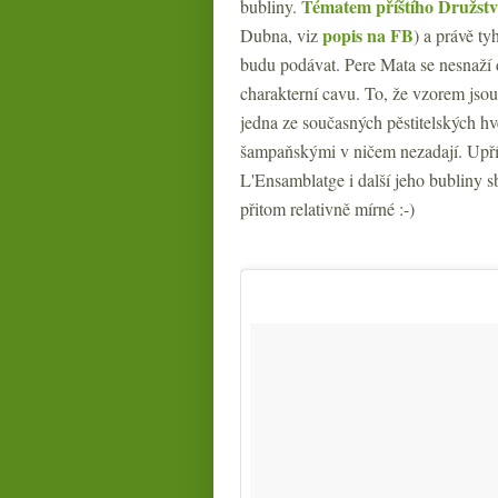
Tématem příštího Družstv
bubliny.
popis na FB
Dubna, viz
) a právě t
budu podávat. Pere Mata se nesnaží
charakterní cavu. To, že vzorem jso
jedna ze současných pěstitelských hv
šampaňskými v ničem nezadají. Upřím
L'Ensamblatge i další jeho bubliny 
přitom relativně mírné :-)