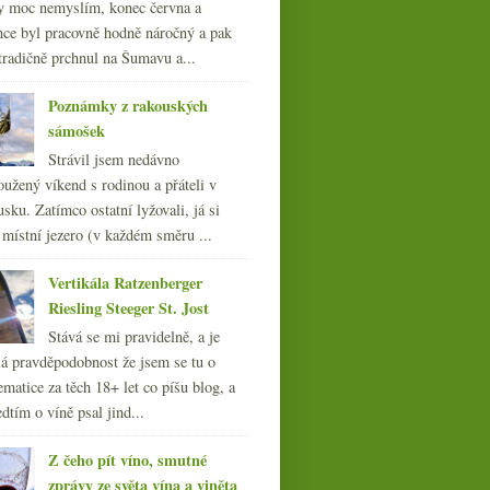
y moc nemyslím, konec června a
nce byl pracovně hodně náročný a pak
tradičně prchnul na Šumavu a...
Poznámky z rakouských
sámošek
Strávil jsem nedávno
oužený víkend s rodinou a přáteli v
sku. Zatímco ostatní lyžovali, já si
 místní jezero (v každém směru ...
GSM směs z Chile a
Vertikála Ratzenberger
povedená Cava
Riesling Steeger St. Jost
Stává se mi pravidelně, a je
á pravděpodobnost že jsem se tu o
ematice za těch 18+ let co píšu blog, a
dtím o víně psal jind...
Z čeho pít víno, smutné
zprávy ze světa vína a viněta