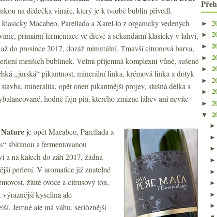
Přeh
nkou na dědečka vinaře, který je k tvorbě bublin přivedl.
2
klasicky Macabeo, Parellada a Xarel·lo z organicky vedených
►
2
vinic, primární fermentace ve dřevě a sekundární klasicky v lahvi,
►
2
►
 až do prosince 2017, dozáž minimální. Tmavší citronová barva,
2
►
erlení menších bublinek. Velmi příjemná komplexní vůně, sušené
2
►
lehká „jurská“ pikantnost, minerální linka, krémová linka a dotyk
2
►
 stavba, mineralita, opět onen pikantnější projev, slušná délka s
2
►
balancované, hodně fajn pití, kterého zmizne láhev ani nevíte
2
►
2
▼
 Nature
je opět
Macabeo, Parellada a
měs“ sbíranou a fermentovanou
i a na kalech do září 2017, žádná
jší perlení. V aromatice již znatelné
émovost, žluté ovoce a citrusový tón,
 výraznější kyselina ale
lší. Jemné ale má váhu, serióznější