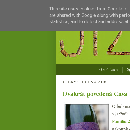
This site uses cookies from Google to de
are shared with Google along with perfo
statistics, and to detect and address ab
O stránkách
S
ÚTERÝ 3. DUBNA 2018
Dvakrát povedená Cava
O bublin
výtečnéh
Familia 
nakoupit 