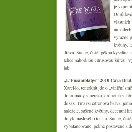
je vzpomí
Odrůdově 
vlastních 
na kalech
výrazné p
květiny, 
dřeva. Suché, čisté, pěkná kyselina a
lehce nahořklou citrusovou kůrou. Vy
jak.
„L'Ensamblatge“ 2010 Cava Brut
Xarel·lo, tentokrát jde o „viniční s
dohromady v nerezu, druhotná v lahv
dozáž. Tmavší citronová barva, jemně
naleželé, sušené květiny, decentní kr
dotyk máslového toastu. Suché, čisté,
vybalancované, pěkně postavené a de