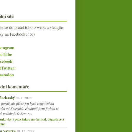
lní sítě
jte se do přátel tohoto webu a sledujte
ky na Facebooku! :o)
stagram
uTube
cebook
(Twitter)
stodon
ední komentáře
 Raclavský
26. 1. 2026
 pozdě, ale přece jen bych reagoval na
vku od Kasnyiků. Hodnotil jsem ji vloni ve
vě podobně. Ovšem z…
ankovky s pozvánkou na festival, degustace a
enci
am Vaverka
10. 12. 2025