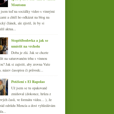
Moutonu
l jsem teď na sociálky video s vinnými
kami a chtěl ho odkázat na blog na
cký článek, ale zjistil, že by si
žil aktua...
Stopětibodovka a jak se
umístit na vrcholu
Doba je zlá. Jak se chcete
dit na saturovaném trhu s vinnou
ou? Jak si zajistit, aby zrovna Vaše
, název časopisu či průvodc...
Potěšení s El Rapolao
Už jsem se tu opakovaně
zmiňoval (dokonce, hrůza z
ových časů, ve formátu videa… ), že
ád odrůdu Mencía a dost vyhledávám
la...