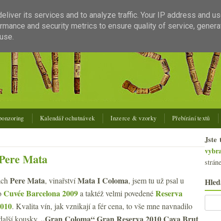
liver its services and to analyze traffic. Your IP address and u
rmance and security metrics to ensure quality of service, gener
use.
ponzoring
Kalendář ochutnávek
Inzerce & vzorky
Přebírání textů
Jste 
vybr
 Pere Mata
strán
Pere Mata
Mata I Coloma
ách
, vinařství
, jsem tu už psal u
Hled
Cuvée Barcelona 2009
Reserva
o
a taktéž velmi povedené
2010
. Kvalita vín, jak vznikají a fér cena, to vše mne navnadilo
„Gran Coloma“ Gran Reserva 2010 Cava Brut
další kousky.