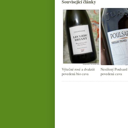
Související články
Výtečné rosé a dvakrát
Nesířený Poulsard
povedená bio cava
povedená cava