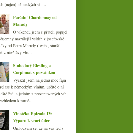
009
(249)
ch (nejen) německých vin...
008
(270)
007
(108)
Parádní Chardonnay od
Marady
O víkendu jsem s přáteli popíjel
říjemný nazrálejší veltlín z josefovské
čky od Petra Marady ( web , starší
ek z návštěvy vin...
Stobodový Riesling a
Corpinnat s pozvánkou
Vyrazil jsem na jednu moc fajn
rclass k německým vínům, určitě o ní
ještě řeč, a jedním z prezentovaných vín
 vzhledem k zamě...
Vinotéka Epizoda IV:
Výparník vrací úder
Omlouvám se, že na vás teď s