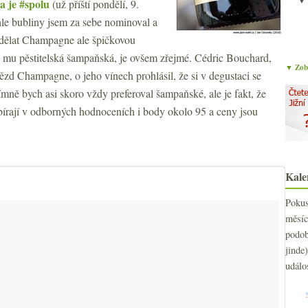
a je #spolu
(už příští pondělí, 9.
yhle bubliny jsem za sebe nominoval a
 dělat Champagne ale špičkovou
u mu pěstitelská šampaňská, je ovšem zřejmé. Cédric Bouchard,
▼ Zobr
ězd Champagne, o jeho vínech prohlásil, že si v degustaci se
ně bych asi skoro vždy preferoval šampaňské, ale je fakt, že
sbírají v odborných hodnoceních i body okolo 95 a ceny jsou
Kale
Poku
měs
podo
jind
událo