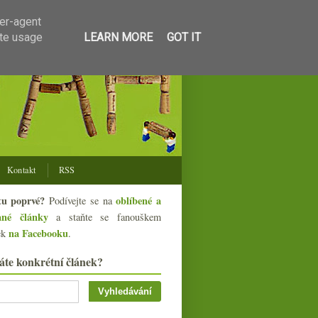
ser-agent
ate usage
LEARN MORE
GOT IT
Kontakt
RSS
tu poprvé?
oblíbené a
Podívejte se na
ané články
a staňte se fanouškem
na Facebooku
ek
.
áte konkrétní článek?