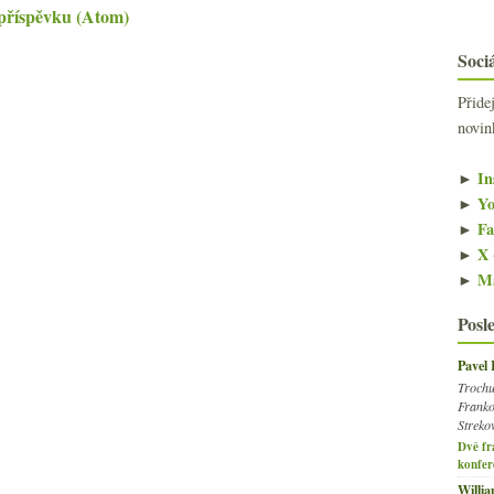
příspěvku (Atom)
Sociá
Přide
novin
►
In
►
Yo
►
Fa
►
X 
►
Ma
Posl
Pavel
Trochu
Franko
Streko
Dvě fr
konfer
Willi