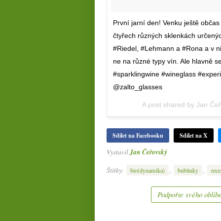
První jarní den! Venku ještě občas
čtyřech různých sklenkách určený
#Riedel, #Lehmann a #Rona a v nic
ne na různé typy vín. Ale hlavně s
#sparklingwine #wineglass #exper
@zalto_glasses
A post shared by
Jan Čeř
Sdílet na Facebooku
Sdílet na X
Vystavil
Jan Čeřovský
Štítky:
,
,
bio(dynamika)
bublinky
rece
Podpořte svého oblíbe