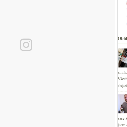
Oblí
zmiňo
2
►
Všech
2
►
stejn
2
►
2
►
2
►
2
►
2
►
zase 
2
►
jsem 