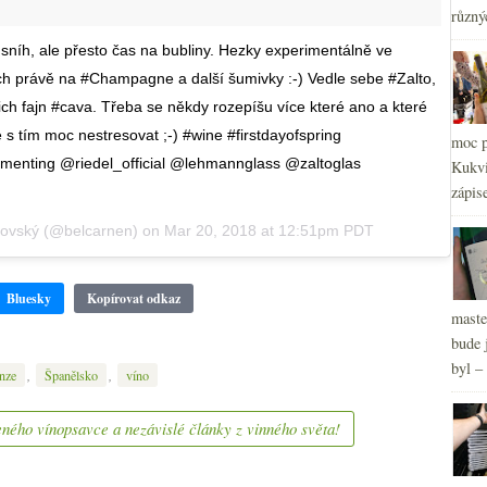
2
►
různý
2
►
 sníh, ale přesto čas na bubliny. Hezky experimentálně ve
2
►
ch právě na #Champagne a další šumivky :-) Vedle sebe #Zalto,
h fajn #cava. Třeba se někdy rozepíšu více které ano a které
e s tím moc nestresovat ;-) #wine #firstdayofspring
moc p
imenting @riedel_official @lehmannglass @zaltoglas
Kukvi
zápis
ovský
(@belcarnen) on
Mar 20, 2018 at 12:51pm PDT
Bluesky
Kopírovat odkaz
maste
bude 
byl –
,
,
nze
Španělsko
víno
ného vínopsavce a nezávislé články z vinného světa!