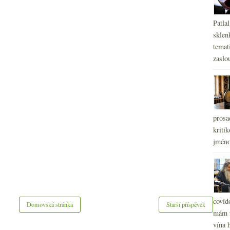
Patla
sklen
temati
zaslou
prosa
kritik
jméno
covid
Domovská stránka
Starší příspěvek
mám r
vína h