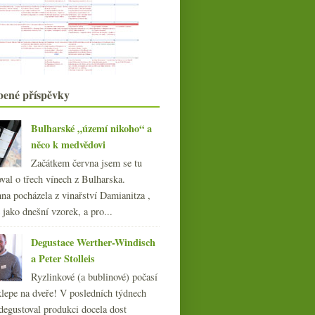
Naturální slunovrat a lehce
netradiční Albariño
Zábavná Rioja a minivertikála
Furmintu ze Somló
Inside Bordeaux, docukřené
Giscours, aukční rekord...
Herzánovic Frankovka & Poulsard z
bené příspěvky
Cavarodes
Dvakrát povedená Cava Pere Mata
Bulharské „území nikoho“ a
března
(21)
►
něco k medvědovi
února
(20)
►
Začátkem června jsem se tu
ledna
(22)
►
val o třech vínech z Bulharska.
017
(240)
na pocházela z vinařství Damianitza ,
016
(250)
ě jako dnešní vzorek, a pro...
015
(251)
014
(254)
Degustace Werther-Windisch
013
(249)
a Peter Stolleis
012
(254)
Ryzlinkové (a bublinové) počasí
011
(252)
klepe na dveře! V posledních týdnech
010
(249)
degustoval produkci docela dost