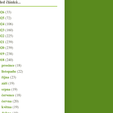
led článků...
026
(33)
025
(72)
024
(106)
023
(160)
022
(225)
021
(239)
020
(239)
019
(238)
018
(240)
prosince
(18)
►
listopadu
(22)
►
října
(23)
►
září
(19)
►
srpna
(19)
►
července
(18)
►
června
(20)
►
května
(19)
►
dubna
(19)
▼