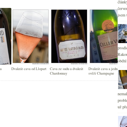
článk
červe
jsem 
prodl
Rakou
oběhl
 a
Dvakrát cava od Llopart
Cava ze sudu a dvakrát
Dvakrát cava a jedno
Chardonnay
svěží Champagne
nemal
probl
už pře