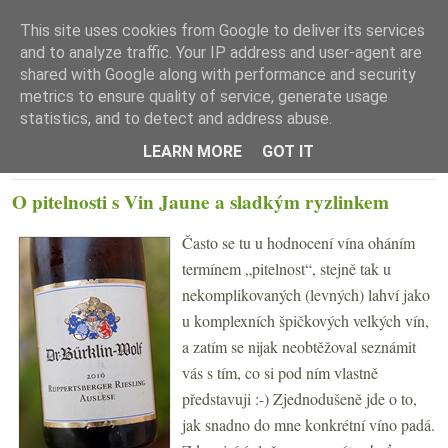
This site uses cookies from Google to deliver its services
and to analyze traffic. Your IP address and user-agent are
shared with Google along with performance and security
metrics to ensure quality of service, generate usage
statistics, and to detect and address abuse.
☰ Menu
LEARN MORE
GOT IT
ÚTERÝ 17. DUBNA 2018
O pitelnosti s Vin Jaune a sladkým ryzlinkem
Často se tu u hodnocení vína oháním
termínem „pitelnost“, stejně tak u
nekomplikovaných (levných) lahví jako
u komplexních špičkových velkých vín,
a zatím se nijak neobtěžoval seznámit
vás s tím, co si pod ním vlastně
představuji :-) Zjednodušeně jde o to,
jak snadno do mne konkrétní víno padá.