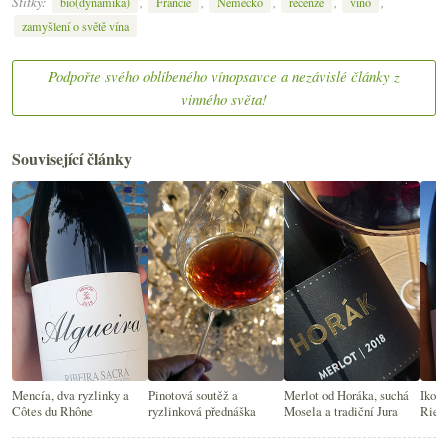
Štítky:
,
,
,
,
,
bio(dynamika)
Francie
Německo
recenze
víno
zamyšlení o světě vína
Podpořte svého oblíbeného vínopsavce a nezávislé články z
vinného světa!
Související články
Mencía, dva ryzlinky a
Pinotová soutěž a
Merlot od Horáka, suchá
Ikoni
Côtes du Rhône
ryzlinková přednáška
Mosela a tradiční Jura
Riesl
Fran