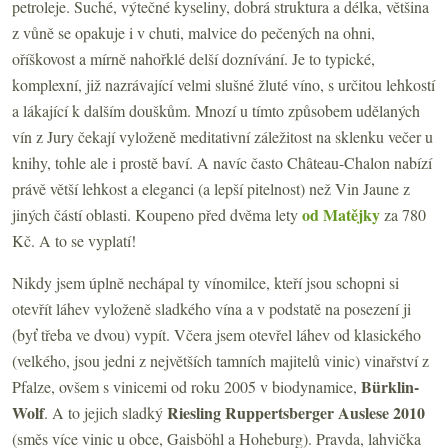
petroleje. Suché, výtečné kyseliny, dobrá struktura a délka, většina
z vůně se opakuje i v chuti, malvice do pečených na ohni,
oříškovost a mírně nahořklé delší doznívání. Je to typické,
komplexní, již nazrávající velmi slušné žluté víno, s určitou lehkostí
a lákající k dalším douškům. Mnozí u tímto způsobem udělaných
vín z Jury čekají vyloženě meditativní záležitost na sklenku večer u
knihy, tohle ale i prostě baví. A navíc často Château-Chalon nabízí
právě větší lehkost a eleganci (a lepší pitelnost) než Vin Jaune z
od Matějky
jiných částí oblasti. Koupeno před dvěma lety
za 780
Kč. A to se vyplatí!
Nikdy jsem úplně nechápal ty vínomilce, kteří jsou schopni si
otevřít láhev vyloženě sladkého vína a v podstatě na posezení ji
(byť třeba ve dvou) vypít. Včera jsem otevřel láhev od klasického
(velkého, jsou jedni z největších tamních majitelů vinic) vinařství z
Bürklin-
Pfalze, ovšem s vinicemi od roku 2005 v biodynamice,
Wolf
Riesling Ruppertsberger Auslese 2010
. A to jejich sladký
(směs více vinic u obce, Gaisböhl a Hoheburg). Pravda, lahvička