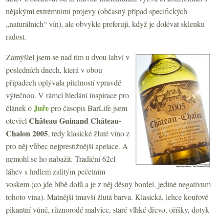
nějakými extrémními projevy (občasný případ specifických
„naturálních“ vín), ale obvykle preferuji, když je dolévat sklenku
radost.
Zamýšlel jsem se nad tím u dvou lahví v
posledních dnech, která v obou
případech oplývala pitelností vpravdě
výtečnou. V rámci hledání inspirace pro
Juře
článek o
pro časopis BarLife jsem
Château Guinand
Château-
otevřel
Chalon 2005
, tedy klasické žluté víno z
pro něj vůbec nejprestižnější apelace. A
nemohl se ho nabažit. Tradiční 62cl
láhev s hrdlem zalitým pečetním
voskem (co jde blbě dolů a je z něj děsný bordel, jediné negativum
tohoto vína). Matnější tmavší žlutá barva. Klasická, lehce kouřově
pikantní vůně, různorodé malvice, staré vlhké dřevo, oříšky, dotyk