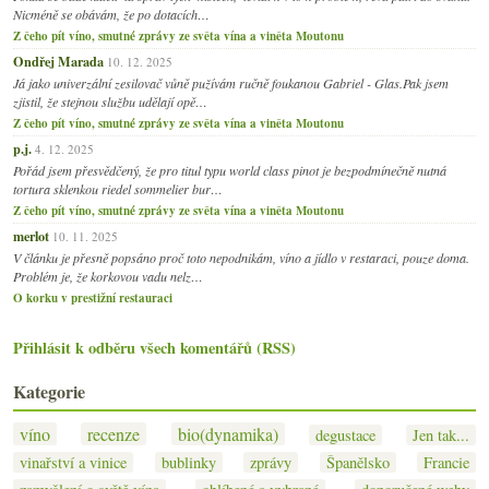
Nicméně se obávám, že po dotacích…
Z čeho pít víno, smutné zprávy ze světa vína a viněta Moutonu
Ondřej Marada
10. 12. 2025
Já jako univerzální zesilovač vůně pužívám ručně foukanou Gabriel - Glas.Pak jsem
zjistil, že stejnou službu udělají opě…
Z čeho pít víno, smutné zprávy ze světa vína a viněta Moutonu
p.j.
4. 12. 2025
Pořád jsem přesvědčený, že pro titul typu world class pinot je bezpodmínečně nutná
tortura sklenkou riedel sommelier bur…
Z čeho pít víno, smutné zprávy ze světa vína a viněta Moutonu
merlot
10. 11. 2025
V článku je přesně popsáno proč toto nepodnikám, víno a jídlo v restaraci, pouze doma.
Problém je, že korkovou vadu nelz…
O korku v prestižní restauraci
Přihlásit k odběru všech komentářů (RSS)
Kategorie
víno
recenze
bio(dynamika)
degustace
Jen tak...
vinařství a vinice
bublinky
zprávy
Španělsko
Francie