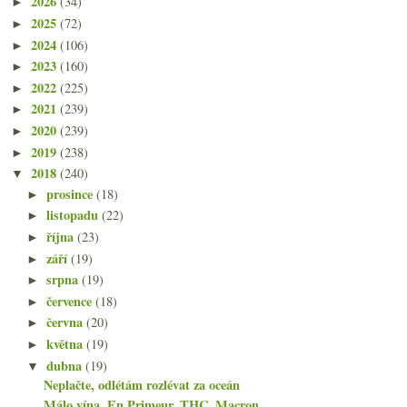
2026
(34)
►
2025
(72)
►
2024
(106)
►
2023
(160)
►
2022
(225)
►
2021
(239)
►
2020
(239)
►
2019
(238)
►
2018
(240)
▼
prosince
(18)
►
listopadu
(22)
►
října
(23)
►
září
(19)
►
srpna
(19)
►
července
(18)
►
června
(20)
►
května
(19)
►
dubna
(19)
▼
Neplačte, odlétám rozlévat za oceán
Málo vína, En Primeur, THC, Macron…