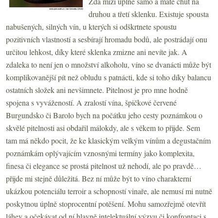
Zda mizí úplně samo a máte chuť na
druhou a třetí sklenku. Existuje spousta
nabušených, silných vín, u kterých si odškrtnete spoustu
pozitivních vlastností a sesbírají hromadu bodů, ale postrádají onu
určitou lehkost, díky které sklenka zmizne ani nevíte jak. A
zdaleka to není jen o množství alkoholu, víno se dvanácti může být
komplikovanější pít než obludu s patnácti, kde si toho díky balancu
ostatních složek ani nevšimnete. Pitelnost je pro mne hodně
spojena s vyvážeností. A zralostí vína, špičkové červené
Burgundsko či Barolo bych na počátku jeho cesty poznámkou o
skvělé pitelnosti asi obdařil málokdy, ale s věkem to přijde. Sem
tam má někdo pocit, že ke klasickým velkým vínům a degustačním
poznámkám oplývajícím vznosnými termíny jako komplexita,
finesa či elegance se prostá pitelnost už nehodí, ale po pravdě…
přijde mi stejně důležitá. Bez ní může být to víno charakterní
ukázkou potenciálu terroir a schopností vinaře, ale nemusí mi nutně
poskytnou úplně stoprocentní potěšení. Mohu samozřejmě otevřít
láhev a očekávat od ní hlavně intelektuální výzvu či konfrontaci s