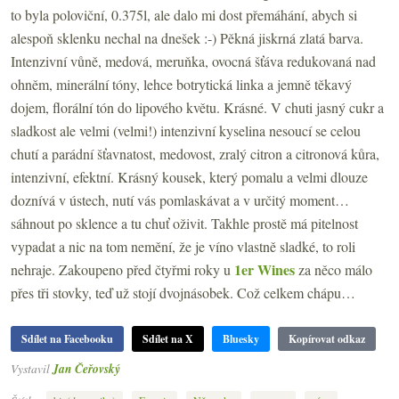
to byla poloviční, 0.375l, ale dalo mi dost přemáhání, abych si
alespoň sklenku nechal na dnešek :-) Pěkná jiskrná zlatá barva.
Intenzivní vůně, medová, meruňka, ovocná šťáva redukovaná nad
ohněm, minerální tóny, lehce botrytická linka a jemně těkavý
dojem, florální tón do lipového květu. Krásné. V chuti jasný cukr a
sladkost ale velmi (velmi!) intenzivní kyselina nesoucí se celou
chutí a parádní šťavnatost, medovost, zralý citron a citronová kůra,
intenzivní, efektní. Krásný kousek, který pomalu a velmi dlouze
doznívá v ústech, nutí vás pomlaskávat a v určitý moment…
sáhnout po sklence a tu chuť oživit. Takhle prostě má pitelnost
vypadat a nic na tom nemění, že je víno vlastně sladké, to roli
1er Wines
nehraje. Zakoupeno před čtyřmi roky u
za něco málo
přes tři stovky, teď už stojí dvojnásobek. Což celkem chápu…
Sdílet na Facebooku
Sdílet na X
Bluesky
Kopírovat odkaz
Vystavil
Jan Čeřovský