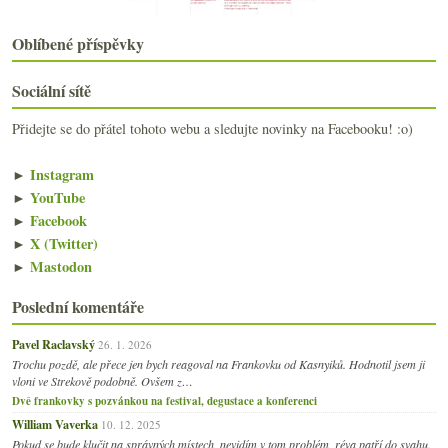
2017
(240)
►
Oblíbené příspěvky
2016
(250)
►
2015
(251)
►
Sociální sítě
2014
(254)
►
2013
(249)
►
Přidejte se do přátel tohoto webu a sledujte novinky na Facebooku! :o)
2012
(254)
►
2011
(252)
►
►
Instagram
2010
(249)
►
►
YouTube
2009
(249)
►
►
Facebook
2008
(270)
►
►
X (Twitter)
2007
(108)
►
►
Mastodon
Poslední komentáře
Pavel Raclavský
26. 1. 2026
Trochu pozdě, ale přece jen bych reagoval na Frankovku od Kasnyiků. Hodnotil jsem ji
vloni ve Strekově podobně. Ovšem z…
Dvě frankovky s pozvánkou na festival, degustace a konferenci
William Vaverka
10. 12. 2025
Pokud se bude klučit na správných místech, nevidím v tom problém, réva patří do svahu.