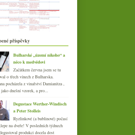
Degustace 7 Řádků / 7 Riadkov
Rekapitulace ročníku 2017 na
Jižním svahu
Xarel·lo z amfor a horský Syrah
Oranžáda, saké a tradiční Rioja
Degustace anglických bublin
Dvakrát staré keře odrůdy Mencía
bené příspěvky
Dvakrát zajímavý Muscadet
Propad spotřeby vína – pijte!
Bulharské „území nikoho“ a
Předpověď pro 2018, vinné investice,
něco k medvědovi
daně, videa
Začátkem června jsem se tu
Saumur Champigny & Cairanne
Silvestr s (nejen) moravskými víny v
val o třech vínech z Bulharska.
Entrée
Milerka z Dobré vinice a
na pocházela z vinařství Damianitza ,
fajn Cahors
Energická Garnacha a šardonkové
ě jako dnešní vzorek, a pro...
Champagne
Degustace Werther-Windisch
017
(240)
a Peter Stolleis
016
(250)
015
(251)
Ryzlinkové (a bublinové) počasí
014
(254)
klepe na dveře! V posledních týdnech
013
(249)
degustoval produkci docela dost