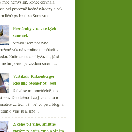
y moc nemyslím, konec června a
nce byl pracovně hodně náročný a pak
tradičně prchnul na Šumavu a...
Poznámky z rakouských
sámošek
Strávil jsem nedávno
oužený víkend s rodinou a přáteli v
sku. Zatímco ostatní lyžovali, já si
 místní jezero (v každém směru ...
Vertikála Ratzenberger
Riesling Steeger St. Jost
Stává se mi pravidelně, a je
á pravděpodobnost že jsem se tu o
ematice za těch 18+ let co píšu blog, a
dtím o víně psal jind...
Z čeho pít víno, smutné
zprávy ze světa vína a viněta