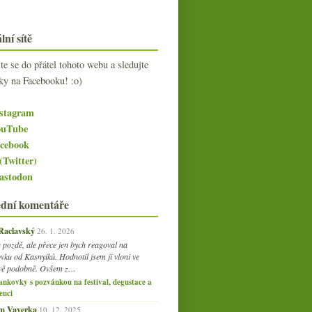
lní sítě
jte se do přátel tohoto webu a sledujte
ky na Facebooku! :o)
stagram
uTube
cebook
(Twitter)
stodon
ední komentáře
 Raclavský
26. 1. 2026
 pozdě, ale přece jen bych reagoval na
vku od Kasnyiků. Hodnotil jsem ji vloni ve
vě podobně. Ovšem z…
ankovky s pozvánkou na festival, degustace a
enci
am Vaverka
10. 12. 2025