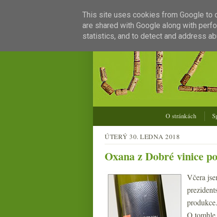
This site uses cookies from Google to de
are shared with Google along with perfo
statistics, and to detect and address ab
O stránkách
S
ÚTERÝ 30. LEDNA 2018
Oxana z Dobré vinice po 
Včera jse
prezident
produkce.
O tomhle 