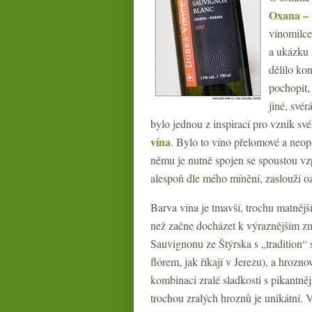
Oxana – 
vínomilce
a ukázku 
dělilo ko
pochopit,
jiné, své
bylo jednou z inspirací pro vznik sv
vína
. Bylo to víno přelomové a neopa
němu je nutně spojen se spoustou vzp
alespoň dle mého mínění, zaslouží o
Barva vína je tmavší, trochu matnější
než začne docházet k výraznějším z
Sauvignonu ze Štýrska s „tradition“
flórem, jak říkají v Jerezu), a hroz
kombinaci zralé sladkosti s pikantně
trochou zralých hroznů je unikátní. V