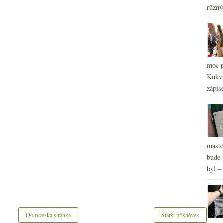
2
různý
►
2
►
2
►
2
►
2
►
moc p
2
►
Kukvi
zápis
maste
bude 
byl –
Domovská stránka
Starší příspěvek