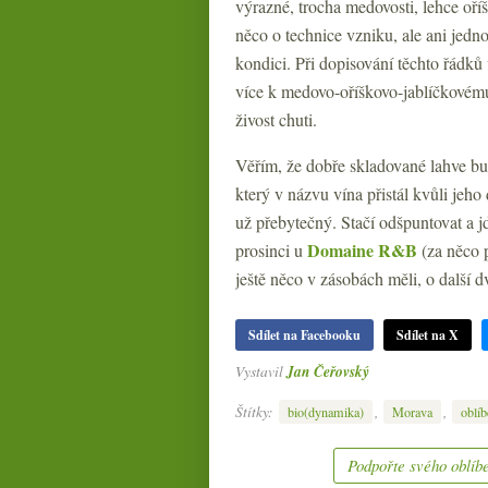
výrazné, trocha medovosti, lehce oří
něco o technice vzniku, ale ani jedno
kondici. Při dopisování těchto řádků 
více k medovo-oříškovo-jablíčkovému 
živost chuti.
Věřím, že dobře skladované lahve budo
který v názvu vína přistál kvůli jeho
už přebytečný. Stačí odšpuntovat a j
Domaine R&B
prosinci u
(za něco p
ještě něco v zásobách měli, o další dv
Sdílet na Facebooku
Sdílet na X
Vystavil
Jan Čeřovský
Štítky:
,
,
bio(dynamika)
Morava
oblíb
Podpořte svého oblíbe