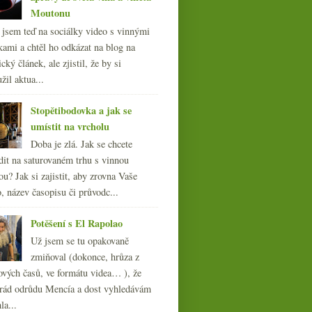
Moutonu
l jsem teď na sociálky video s vinnými
kami a chtěl ho odkázat na blog na
cký článek, ale zjistil, že by si
žil aktua...
Stopětibodovka a jak se
umístit na vrcholu
Doba je zlá. Jak se chcete
dit na saturovaném trhu s vinnou
ou? Jak si zajistit, aby zrovna Vaše
, název časopisu či průvodc...
Potěšení s El Rapolao
Už jsem se tu opakovaně
zmiňoval (dokonce, hrůza z
ových časů, ve formátu videa… ), že
ád odrůdu Mencía a dost vyhledávám
la...