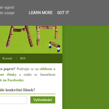
ser-agent
ate usage
LEARN MORE
GOT IT
Kontakt
RSS
tu poprvé?
oblíbené a
Podívejte se na
ané články
a staňte se fanouškem
na Facebooku
ek
.
áte konkrétní článek?