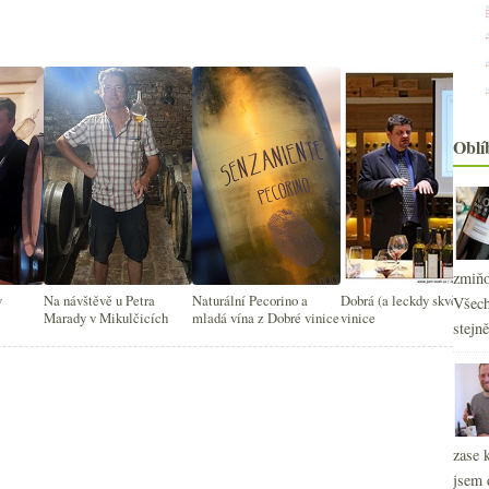
Oblí
zmiňo
v
Na návštěvě u Petra
Naturální Pecorino a
Dobrá (a leckdy skvělá)
Všech
Marady v Mikulčicích
mladá vína z Dobré vinice
vinice
stejn
2
►
2
►
2
►
2
zase 
►
2
jsem 
►