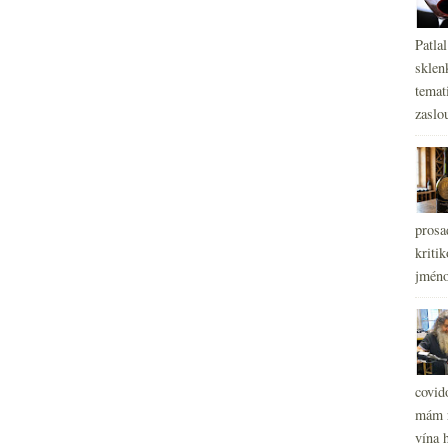
Patla
sklen
temati
zaslou
prosa
kritik
jméno
covid
mám r
vína h