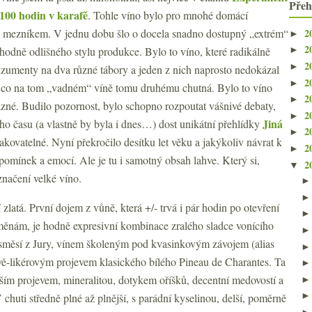
Přeh
100 hodin v karafě
. Tohle víno bylo pro mnohé domácí
2
 mezníkem. V jednu dobu šlo o docela snadno dostupný „extrém“
►
2
hodně odlišného stylu produkce. Bylo to víno, které radikálně
►
2
►
nzumenty na dva různé tábory a jeden z nich naprosto nedokázal
2
►
 co na tom „vadném“ víně tomu druhému chutná. Bylo to víno
2
►
rázné. Budilo pozornost, bylo schopno rozpoutat vášnivé debaty,
2
►
Jiná
ého času (a vlastně by byla i dnes…) dost unikátní přehlídky
2
►
kovatelné. Nyní překročilo desítku let věku a jakýkoliv návrat k
2
►
omínek a emocí. Ale je tu i samotný obsah lahve. Který si,
2
▼
značení velké víno.
 zlatá. První dojem z vůně, která +/- trvá i pár hodin po otevření
měnám, je hodně expresivní kombinace zralého sladce vonícího
 směsí z Jury, vínem školeným pod kvasinkovým závojem (alias
nově-likérovým projevem klasického bílého Pineau de Charantes. Ta
jším projevem, mineralitou, dotykem oříšků, decentní medovostí a
 chuti středně plné až plnější, s parádní kyselinou, delší, poměrně