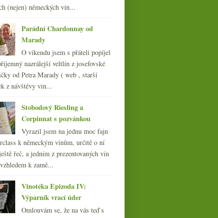
012
ch (nejen) německých vin...
(254)
011
(252)
Parádní Chardonnay od
010
(249)
Marady
009
(249)
O víkendu jsem s přáteli popíjel
008
(270)
říjemný nazrálejší veltlín z josefovské
007
(108)
čky od Petra Marady ( web , starší
ek z návštěvy vin...
Stobodový Riesling a
Corpinnat s pozvánkou
Vyrazil jsem na jednu moc fajn
rclass k německým vínům, určitě o ní
ještě řeč, a jedním z prezentovaných vín
 vzhledem k zamě...
Vinotéka Epizoda IV:
Výparník vrací úder
Omlouvám se, že na vás teď s