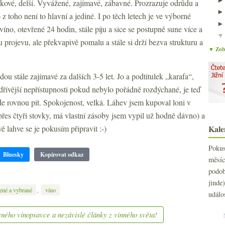
škové, delší. Vyvážené, zajímavé, zábavné. Prozrazuje odrůdu a
 z toho není to hlavní a jediné. I po těch letech je ve výborné
víno, otevřené 24 hodin, stále piju a sice se postupně sune více a
projevu, ale překvapivě pomalu a stále si drží bezva strukturu a
▼ Zobr
u stále zajímavé za dalších 3-5 let. Jo a podtitulek „karafa“,
 dřívější nepřístupnosti pokud nebylo pořádně rozdýchané, je teď
de rovnou pít. Spokojenost, velká. Láhev jsem kupoval loni v
řes čtyři stovky, má vlastní zásoby jsem vypil už hodně dávno) a
ě lahve se je pokusím připravit :-)
Kale
Poku
Bluesky
Kopírovat odkaz
měs
podo
jind
,
ené a vybrané
víno
událo
ného vínopsavce a nezávislé články z vinného světa!