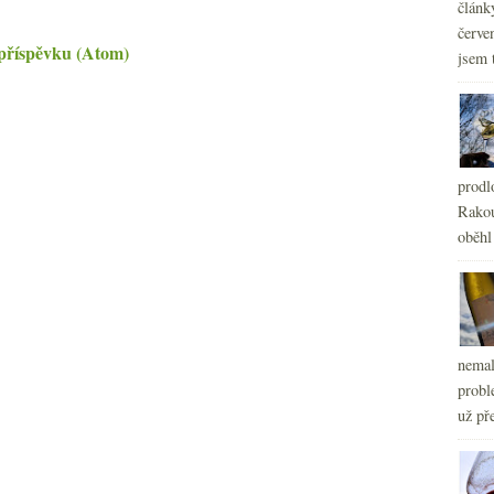
článk
červe
příspěvku (Atom)
jsem 
prodl
Rakou
oběhl
nemal
probl
už pře