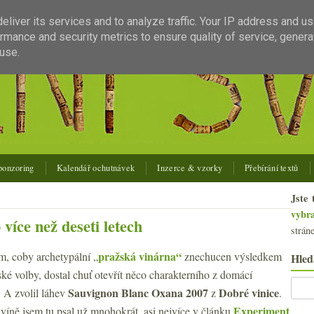
liver its services and to analyze traffic. Your IP address and u
rmance and security metrics to ensure quality of service, gener
use.
ponzoring
Kalendář ochutnávek
Inzerce & vzorky
Přebírání textů
Jste 
vybr
více než deseti letech
strán
pražská vinárna“
m, coby archetypální „
znechucen výsledkem
Hled
ské volby, dostal chuť otevřít něco charakterního z domácí
Sauvignon Blanc Oxana 2007
Dobré vinice
 A zvolil láhev
z
.
Experiment
víně jsem tu psal už mnohokrát, asi nejvíce v článku