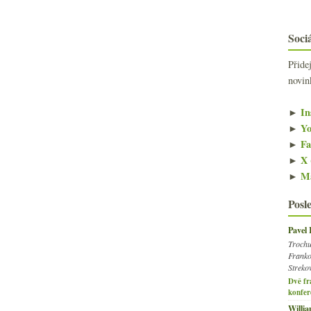
Sociá
Přide
novin
►
In
►
Yo
►
Fa
►
X 
►
Ma
Posl
Pavel
Trochu
Franko
Streko
Dvě fr
konfer
Willi