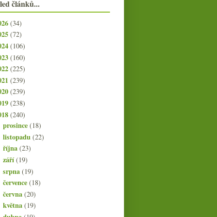
led článků...
026
(34)
025
(72)
024
(106)
023
(160)
022
(225)
021
(239)
020
(239)
019
(238)
018
(240)
prosince
(18)
►
listopadu
(22)
►
října
(23)
►
září
(19)
►
srpna
(19)
►
července
(18)
►
června
(20)
►
května
(19)
►
dubna
(19)
►