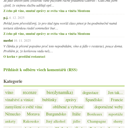
Já jako univerzální zesilovač vůně pužívám ručně foukanou Gabriel - Glas.Pak jsem
zjistil, že stejnou službu udělají opě…
Z čeho pít víno, smutné zprávy ze světa vína a viněta Moutonu
p.j.
4. 12. 2025
Pořád jsem přesvědčený, že pro titul typu world class pinot je bezpodmínečně nutná
tortura sklenkou riedel sommelier bur…
Z čeho pít víno, smutné zprávy ze světa vína a viněta Moutonu
merlot
10. 11. 2025
V článku je přesně popsáno proč toto nepodnikám, víno a jídlo v restaraci, pouze doma.
Problém je, že korkovou vadu nelz…
O korku v prestižní restauraci
Přihlásit k odběru všech komentářů (RSS)
Kategorie
víno
recenze
bio(dynamika)
degustace
Jen tak...
vinařství a vinice
bublinky
zprávy
Španělsko
Francie
zamyšlení o světě vína
oblíbené a vybrané
doporučené weby
Německo
Morava
Burgundsko
Itálie
Bordeaux
reportáže
ankety
Rakousko
Jiný alkohol
jídlo
Champagne
sherry