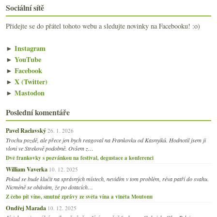
Sociální sítě
Přidejte se do přátel tohoto webu a sledujte novinky na Facebooku! :o)
►
Instagram
►
YouTube
►
Facebook
►
X (Twitter)
►
Mastodon
Poslední komentáře
Pavel Raclavský
26. 1. 2026
Trochu pozdě, ale přece jen bych reagoval na Frankovku od Kasnyiků. Hodnotil jsem ji
vloni ve Strekově podobně. Ovšem z…
Dvě frankovky s pozvánkou na festival, degustace a konferenci
William Vaverka
10. 12. 2025
Pokud se bude klučit na správných místech, nevidím v tom problém, réva patří do svahu.
Nicméně se obávám, že po dotacích…
Z čeho pít víno, smutné zprávy ze světa vína a viněta Moutonu
Ondřej Marada
10. 12. 2025