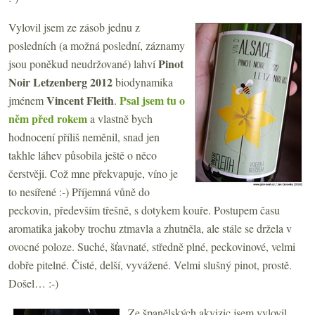
Vylovil jsem ze zásob jednu z
posledních (a možná poslední, záznamy
Pinot
jsou poněkud neudržované) lahví
Noir Letzenberg 2012
biodynamika
Vincent Fleith
Psal jsem tu o
jménem
.
něm před rokem
a vlastně bych
hodnocení příliš neměnil, snad jen
takhle láhev působila ještě o něco
čerstvěji. Což mne překvapuje, víno je
to nesířené :-) Příjemná vůně do
peckovin, především třešně, s dotykem kouře. Postupem času
aromatika jakoby trochu ztmavla a zhutněla, ale stále se držela v
ovocné poloze. Suché, šťavnaté, středně plné, peckovinové, velmi
dobře pitelné. Čisté, delší, vyvážené. Velmi slušný pinot, prostě.
Došel… :-)
Ze španělských akvizic jsem vylovil