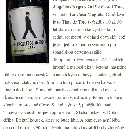
Angelitos Negros 2015
z oblasti Toro,
La Casa Maguila
vinařství
. Odrůdově
je to Tinta de Toro (výsadby 10 až 30
let staré z nadmořské výšky okolo
sedmi set metrů, v oblasti obvyklé), což
je jen jedno z mnoha synonym pro
španělskou červenou stálici,
Tempranillo. Fermentace s částí celých
hroznů a malolaktika v betonu, následně
půl roku ve francouzských a amerických dubových sudech, zhruba
polovina relativně nové (druhé a třetí plnění). Tmavší barva, s
tónem do fialové. Poměrně tmavě ovocná aromatika, taková až
džusově čerstvá, lesní ovoce, borůvky, ostružiny. Kořenitá linka a
zřetelné toastované dřevo. Suché, výrazné, plnější, šťavnaté.
Tmavší ovocnost, projev kopíruje vůni. Sladší třísloviny. Dobrá
délka. Efektní kousek, který se bude líbit. A osm euro není blbá
cena (jako bonus 90 bodů Peñín, na můj vkus střílí body zbytečně