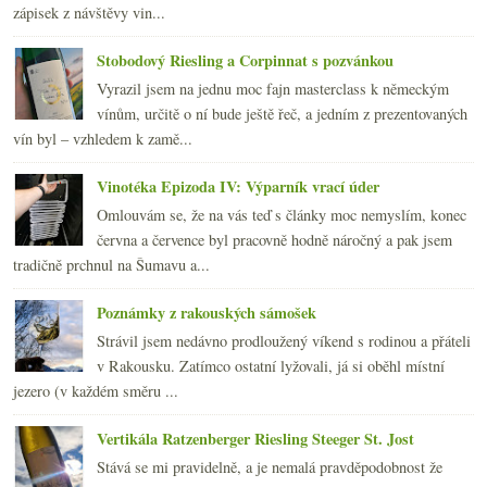
zápisek z návštěvy vin...
Stobodový Riesling a Corpinnat s pozvánkou
Vyrazil jsem na jednu moc fajn masterclass k německým
vínům, určitě o ní bude ještě řeč, a jedním z prezentovaných
vín byl – vzhledem k zamě...
Vinotéka Epizoda IV: Výparník vrací úder
Omlouvám se, že na vás teď s články moc nemyslím, konec
června a července byl pracovně hodně náročný a pak jsem
tradičně prchnul na Šumavu a...
Poznámky z rakouských sámošek
Strávil jsem nedávno prodloužený víkend s rodinou a přáteli
v Rakousku. Zatímco ostatní lyžovali, já si oběhl místní
jezero (v každém směru ...
Vertikála Ratzenberger Riesling Steeger St. Jost
Stává se mi pravidelně, a je nemalá pravděpodobnost že