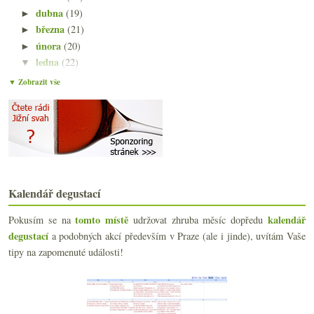
dubna
(19)
►
března
(21)
►
února
(20)
►
ledna
(22)
▼
Tři degustační pozvánky + pár tipů navíc
▼ Zobrazit vše
Oxana z Dobré vinice po více než deseti letech
Jihoafrická degustace – Stellenrust, Reyneke & Boe...
Cava ze sudu a dvakrát Chardonnay
Ztráty vinařského světa, Víno na dotek a COS100
Průřezová degustace Champagne R&L Legras
Atlantické červené z extrémně staré révy
Malverina, Pinot Noir a Tinta de Toro
Kalendář degustací
Průvodce degustačními termíny
Výtečná cava a levný červený Monastrell
tomto místě
kalendář
Pokusím se na
udržovat zhruba měsíc dopředu
Degustace 7 Řádků / 7 Riadkov
degustací
a podobných akcí především v Praze (ale i jinde), uvítám Vaše
Rekapitulace ročníku 2017 na Jižním svahu
tipy na zapomenuté události!
Xarel·lo z amfor a horský Syrah
Oranžáda, saké a tradiční Rioja
Degustace anglických bublin
Dvakrát staré keře odrůdy Mencía