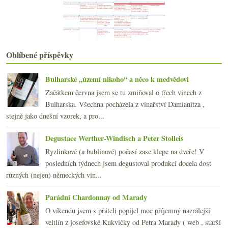
Dvakrát zajímavý Muscadet
Propad spotřeby vína – pijte!
Předpověď pro 2018, vinné investice, daně, videa
Saumur Champigny & Cairanne
Silvestr s (nejen) moravskými víny v Entrée
Oblíbené příspěvky
Energická Garnacha a šardonkové Champagne
2017
(240)
►
Bulharské „území nikoho“ a něco k medvědovi
2016
(250)
►
Začátkem června jsem se tu zmiňoval o třech vínech z
2015
(251)
►
Bulharska. Všechna pocházela z vinařství Damianitza ,
2014
(254)
►
stejně jako dnešní vzorek, a pro...
2013
(249)
►
2012
(254)
►
Degustace Werther-Windisch a Peter Stolleis
2011
(252)
►
Ryzlinkové (a bublinové) počasí zase klepe na dveře! V
2010
(249)
►
posledních týdnech jsem degustoval produkci docela dost
2009
(249)
►
různých (nejen) německých vin...
2008
(270)
►
2007
(108)
►
Parádní Chardonnay od Marady
O víkendu jsem s přáteli popíjel moc příjemný nazrálejší
veltlín z josefovské Kukvičky od Petra Marady ( web , starší