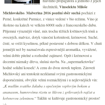
hlavního propagátora a jednoho z jejích
Vinselektu Miloše
šlechtitelů,
Michlovského
Malverina 2016 pozdní sběr suchá
.
pochází z
Perné, konkrétně Purmice, z vinice vedené v bio režimu. Víno je
školeno na kalech ve velkém 6000l sudu z francouzského dubu.
Příjemná výraznější vůně, mix trochu těžších květinových tónů a
ovocných, malvice, dotyk vánoční kořenitosti, krémovost. Suché,
čisté, se svěží kyselinou, pěkně postavené s dobrou délkou. V chuti
jemnější než by naznačovala expresivnější aromatika, vyvážené,
velmi dobře pitelné a rozhodně zajímavé. Opět i krémovost a
decentní náznaky dřeva, slušná stavba. Na „supermarketovku“
hodně solidní kousek! A cenu do dvou stovek tuplem. Zároveň
Michlovský ani tentokrát nezklamal svými gastronomickými
doporučeními, obvykle velmi rozmáchlými i u nejlevnějších vín:
„
K mušlím svatého Jakuba s opečeným vepřovým bokem a
ananasem, humrovému rizotu se šťávou z grilovaných rajčat a
kořenovou zeleninou.
“ Takhle se kultivuje gastronomický prostor!
:-)