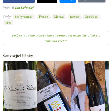
Vystavil
Jan Čeřovský
Štítky:
,
,
,
,
,
bio(dynamika)
Francie
Morava
recenze
Španělsko
víno
Podpořte svého oblíbeného vínopsavce a nezávislé články z
vinného světa!
Související články