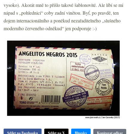
vysoko). Akorát mně to přišlo takové šablonovité. Ale líbí se mi
nápad s „pohlednicí“ coby zadní vinětou. Byť, po pravdě, ten
dojem internacionálního a poněkud nezařaditelného „slušného
moderního červeného odněkud“ jen podporuje :-)
Sdílet na Facebooku
Sdílet na X
Bluesky
Kopírovat odkaz