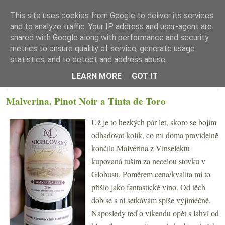
This site uses cookies from Google to deliver its services
and to analyze traffic. Your IP address and user-agent are
shared with Google along with performance and security
metrics to ensure quality of service, generate usage
statistics, and to detect and address abuse.
☰ Menu
LEARN MORE
GOT IT
PONDĚLÍ 22. LEDNA 2018
Malverina, Pinot Noir a Tinta de Toro
Už je to hezkých pár let, skoro se bojím
odhadovat kolik, co mi doma pravidelně
končila Malverina z Vinselektu
kupovaná tuším za necelou stovku v
Globusu. Poměrem cena/kvalita mi to
přišlo jako fantastické víno. Od těch
dob se s ní setkávám spíše výjimečně.
Naposledy teď o víkendu opět s lahví od