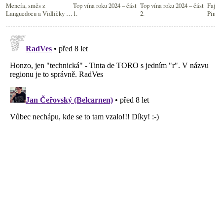
Mencía, směs z
Top vína roku 2024 – část
Top vína roku 2024 – část
Fajn
Languedocu a Vidličky s
1.
2.
Pinot
noži