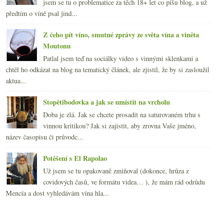
jsem se tu o problematice za těch 18+ let co píšu blog, a už
předtím o víně psal jind...
Z čeho pít víno, smutné zprávy ze světa vína a viněta
Moutonu
Patlal jsem teď na sociálky video s vinnými sklenkami a
chtěl ho odkázat na blog na tematický článek, ale zjistil, že by si zasloužil
aktua...
Stopětibodovka a jak se umístit na vrcholu
Doba je zlá. Jak se chcete prosadit na saturovaném trhu s
vinnou kritikou? Jak si zajistit, aby zrovna Vaše jméno,
název časopisu či průvodc...
Potěšení s El Rapolao
Už jsem se tu opakovaně zmiňoval (dokonce, hrůza z
covidových časů, ve formátu videa… ), že mám rád odrůdu
Mencía a dost vyhledávám vína hla...