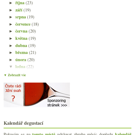
října
(23)
►
září
(19)
►
srpna
(19)
►
července
(18)
►
června
(20)
►
května
(19)
►
dubna
(19)
►
března
(21)
►
února
(20)
►
ledna
(22)
▼
Tři degustační pozvánky + pár tipů navíc
▼ Zobrazit vše
Oxana z Dobré vinice po více než deseti letech
Jihoafrická degustace – Stellenrust, Reyneke & Boe...
Cava ze sudu a dvakrát Chardonnay
Ztráty vinařského světa, Víno na dotek a COS100
Průřezová degustace Champagne R&L Legras
Atlantické červené z extrémně staré révy
Malverina, Pinot Noir a Tinta de Toro
Kalendář degustací
Průvodce degustačními termíny
Výtečná cava a levný červený Monastrell
tomto místě
kalendář
Pokusím se na
udržovat zhruba měsíc dopředu