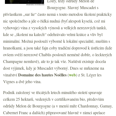
Loiry, tedy odrůdy Melon de
Bourgogne. Slavný Muscadet s
přívlastkem „sur lie“ často nemá s touto metodou školení prakticky
nic společného a jde o řídká nudná (byť alespoň kyselá, což mi
vyhovuje) vína z vysokých výnosů a velkých nerezových tanků,
kde se „školení na kalech“ odehrávalo velmi krátce a vliv byl
minimální. Možná poslouží výborně k lokální specialitě, mušlím s
hranolkami, a jsou také fajn coby tradiční doprovod k ústřicím (kde
ovšem svěží nerezové Chablis poslouží neméně dobře, o leckterých
Champagne nemluvě), ale to je tak vše. Naštěstí existuje docela
dost výjimek, kdy je Muscadet výborný. Dnes se mrkneme na
Domaine des hautes Noëlles
web
vinařství
(
) z St. Léger les
Vignes a dvě jeho vína.
Podnik založený ve třicátých letech minulého století spravuje
celkem 25 hektarů, vedených v certifikovaném bio, především
odrůdy Melon de Bourgogne (a v menší míře Chardonnay, Gamay,
Cabernet Franc a dalších) připravované hlavně v rámci apelace