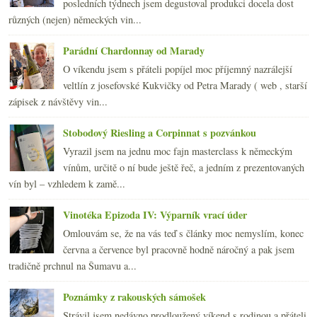
posledních týdnech jsem degustoval produkci docela dost
2009
(249)
►
různých (nejen) německých vin...
2008
(270)
►
2007
(108)
►
Parádní Chardonnay od Marady
O víkendu jsem s přáteli popíjel moc příjemný nazrálejší
veltlín z josefovské Kukvičky od Petra Marady ( web , starší
zápisek z návštěvy vin...
Stobodový Riesling a Corpinnat s pozvánkou
Vyrazil jsem na jednu moc fajn masterclass k německým
vínům, určitě o ní bude ještě řeč, a jedním z prezentovaných
vín byl – vzhledem k zamě...
Vinotéka Epizoda IV: Výparník vrací úder
Omlouvám se, že na vás teď s články moc nemyslím, konec
června a července byl pracovně hodně náročný a pak jsem
tradičně prchnul na Šumavu a...
Poznámky z rakouských sámošek
Strávil jsem nedávno prodloužený víkend s rodinou a přáteli