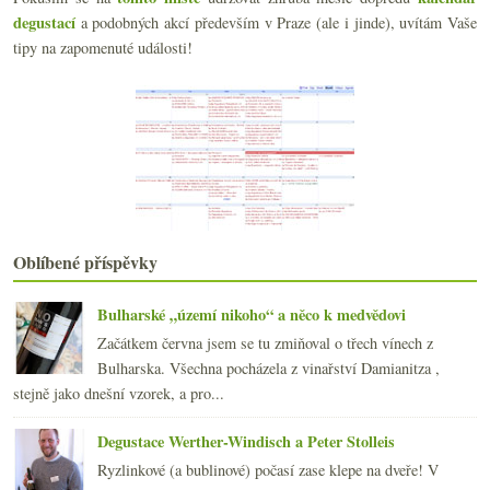
Degustace 7 Řádků / 7 Riadkov
degustací
a podobných akcí především v Praze (ale i jinde), uvítám Vaše
Rekapitulace ročníku 2017 na Jižním svahu
tipy na zapomenuté události!
Xarel·lo z amfor a horský Syrah
Oranžáda, saké a tradiční Rioja
Degustace anglických bublin
Dvakrát staré keře odrůdy Mencía
Dvakrát zajímavý Muscadet
Propad spotřeby vína – pijte!
Předpověď pro 2018, vinné investice, daně, videa
Saumur Champigny & Cairanne
Silvestr s (nejen) moravskými víny v Entrée
Oblíbené příspěvky
Energická Garnacha a šardonkové Champagne
2017
(240)
►
Bulharské „území nikoho“ a něco k medvědovi
2016
(250)
►
Začátkem června jsem se tu zmiňoval o třech vínech z
2015
(251)
►
Bulharska. Všechna pocházela z vinařství Damianitza ,
2014
(254)
►
stejně jako dnešní vzorek, a pro...
2013
(249)
►
2012
(254)
►
Degustace Werther-Windisch a Peter Stolleis
2011
(252)
►
Ryzlinkové (a bublinové) počasí zase klepe na dveře! V
2010
(249)
►