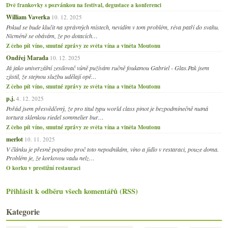
Dvě frankovky s pozvánkou na festival, degustace a konferenci
William Vaverka
10. 12. 2025
Pokud se bude klučit na správných místech, nevidím v tom problém, réva patří do svahu.
Nicméně se obávám, že po dotacích…
Z čeho pít víno, smutné zprávy ze světa vína a viněta Moutonu
Ondřej Marada
10. 12. 2025
Já jako univerzální zesilovač vůně pužívám ručně foukanou Gabriel - Glas.Pak jsem
zjistil, že stejnou službu udělají opě…
Z čeho pít víno, smutné zprávy ze světa vína a viněta Moutonu
p.j.
4. 12. 2025
Pořád jsem přesvědčený, že pro titul typu world class pinot je bezpodmínečně nutná
tortura sklenkou riedel sommelier bur…
Z čeho pít víno, smutné zprávy ze světa vína a viněta Moutonu
merlot
10. 11. 2025
V článku je přesně popsáno proč toto nepodnikám, víno a jídlo v restaraci, pouze doma.
Problém je, že korkovou vadu nelz…
O korku v prestižní restauraci
Přihlásit k odběru všech komentářů (RSS)
Kategorie