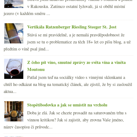
v Rakousku. Zatímco ostatní lyžovali, já si oběhl místní
jezero (v každém směru ...
Vertikála Ratzenberger Riesling Steeger St. Jost
Stává se mi pravidelně, a je nemalá pravděpodobnost že
jsem se tu o problematice za těch 18+ let co píšu blog, a už
předtím o víně psal jind...
Z čeho pít víno, smutné zprávy ze světa vína a viněta
Moutonu
Patlal jsem teď na sociálky video s vinnými sklenkami a
chtěl ho odkázat na blog na tematický článek, ale zjistil, že by si zasloužil
aktua...
Stopětibodovka a jak se umístit na vrcholu
Doba je zlá. Jak se chcete prosadit na saturovaném trhu s
vinnou kritikou? Jak si zajistit, aby zrovna Vaše jméno,
název časopisu či průvodc...