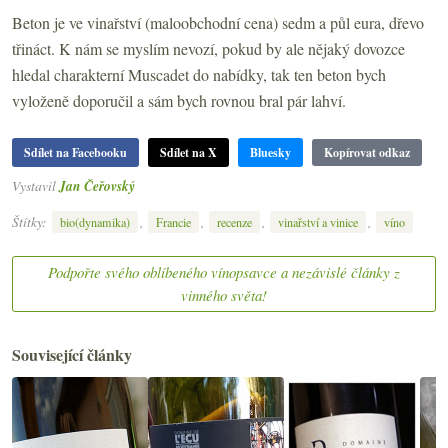
Beton je ve vinařství (maloobchodní cena) sedm a půl eura, dřevo
třináct. K nám se myslím nevozí, pokud by ale nějaký dovozce
hledal charakterní Muscadet do nabídky, tak ten beton bych
vyloženě doporučil a sám bych rovnou bral pár lahví.
Sdílet na Facebooku
Sdílet na X
Bluesky
Kopírovat odkaz
Vystavil
Jan Čeřovský
Štítky:
,
,
,
,
bio(dynamika)
Francie
recenze
vinařství a vinice
víno
Podpořte svého oblíbeného vínopsavce a nezávislé články z
vinného světa!
Související články