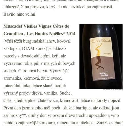
uhlazenějšímu projevu, který ale nic neztrácel na zajímavosti.
Bavilo mne velmi!
Muscadet Vieilles Vignes Côtes de
Grandlieu „Les Hautes Noëlles“ 2014
(větší těžší burgundská láhev, kovová
záklopka, DIAM korek) je taktéž z
parcely s devadesátiletými keři, ale
vyzráváno rok a půl v malých dubových
sudech. Citronová barva. Výraznější
aromatika, krémová, žluté ovoce,
minerální linka, lehce slané, hodně
výrazný projev dřeva, vanilka. Suché,
čisté, středně plné, žluté ovoce, krémovost, lehce nahořklý dojezd.
První den jsem z toho měl pocit „slušné barrique, ale odkud jsou
asi hrozny?“, druhý den se ovšem dřevo trochu upozadilo a víno
nabídlo zajímavější strukturu, mineralitu a pitelnost. Zmizlo s chutí.