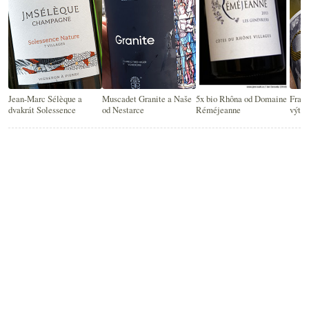
Jean-Marc Sélèque a
Muscadet Granite a Naše
5x bio Rhôna od Domaine
Fran
dvakrát Solessence
od Nestarce
Réméjeanne
výteč
crém