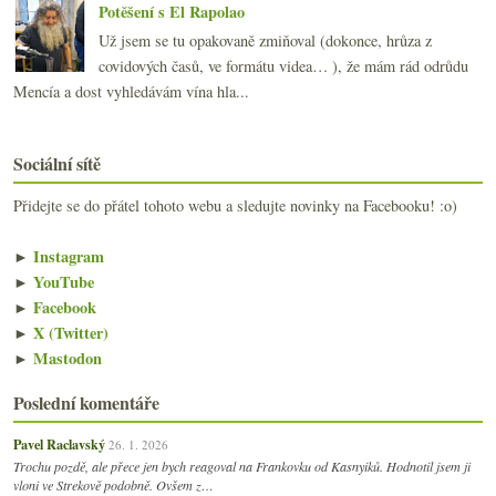
Potěšení s El Rapolao
Už jsem se tu opakovaně zmiňoval (dokonce, hrůza z
covidových časů, ve formátu videa… ), že mám rád odrůdu
Mencía a dost vyhledávám vína hla...
Sociální sítě
Přidejte se do přátel tohoto webu a sledujte novinky na Facebooku! :o)
►
Instagram
►
YouTube
►
Facebook
►
X (Twitter)
►
Mastodon
Poslední komentáře
Pavel Raclavský
26. 1. 2026
Trochu pozdě, ale přece jen bych reagoval na Frankovku od Kasnyiků. Hodnotil jsem ji
vloni ve Strekově podobně. Ovšem z…