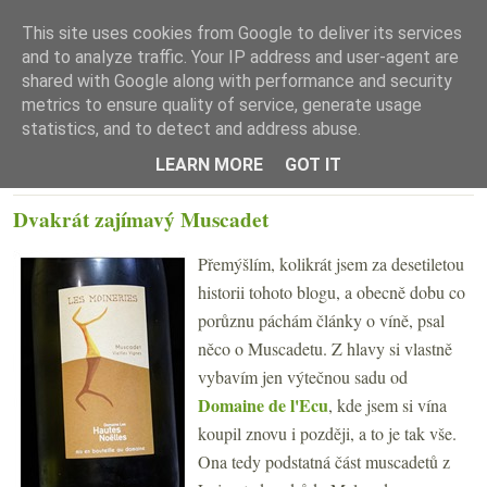
This site uses cookies from Google to deliver its services
and to analyze traffic. Your IP address and user-agent are
shared with Google along with performance and security
metrics to ensure quality of service, generate usage
statistics, and to detect and address abuse.
☰ Menu
LEARN MORE
GOT IT
ÚTERÝ 9. LEDNA 2018
Dvakrát zajímavý Muscadet
Přemýšlím, kolikrát jsem za desetiletou
historii tohoto blogu, a obecně dobu co
porůznu páchám články o víně, psal
něco o Muscadetu. Z hlavy si vlastně
vybavím jen výtečnou sadu od
Domaine de l'Ecu
, kde jsem si vína
koupil znovu i později, a to je tak vše.
Ona tedy podstatná část muscadetů z