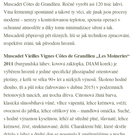
Muscadet Côtes de Grandlieu. Ročně vyrobí asi 120 tisíc lahví.
Vína fermentují spontánně a takové ty věci, ale jinak jsou procesy
moderní – nerezy s kontrolovanou teplotou, spousta operací v
ochranné atmosféře a díky tomu minimalizace síření a tak.
Muscadetů připravují pět různých, liší se jak technikou zpracování,
respektive zrání, tak původem hroznů.
Muscadet Vieilles Vignes Côtes de Grandlieu „Les Moineries“
2011
(burgundská láhev, kovová záklopka, DIAM korek) je
výběrem hroznů z jediné specifické jihozápadně orientované
plošiny, z keřů ve věku 90+ let a nízkých výnosů. Školeno hodně
dlouho, tři a půl roku (lahvováno v dubnu 2015) v podzemních
betonových tancích, ani trocha dřeva. Citronová žlutá barva,
klasická slinosbíhavá vůně, vlhce vápenitá, lehce krémová, svěží,
ovocnost do jablka, lehce oříškový tón – mandlová omáčka. Suché,
s hodně výraznou kyselinou, lehčí až středně plné, šťavnaté, lehce
krémové, živé, strukturované, delší. Charakterní bílé, které skvěle
drželo v lahvi a druhý den se posunulo k uměřenějšímu a trochu