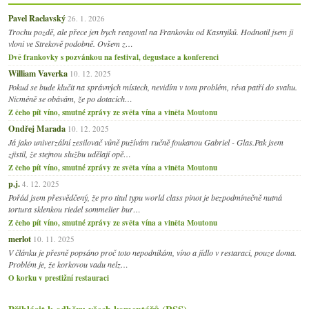
Pavel Raclavský
26. 1. 2026
Trochu pozdě, ale přece jen bych reagoval na Frankovku od Kasnyiků. Hodnotil jsem ji
vloni ve Strekově podobně. Ovšem z…
Dvě frankovky s pozvánkou na festival, degustace a konferenci
William Vaverka
10. 12. 2025
Pokud se bude klučit na správných místech, nevidím v tom problém, réva patří do svahu.
Nicméně se obávám, že po dotacích…
Z čeho pít víno, smutné zprávy ze světa vína a viněta Moutonu
Ondřej Marada
10. 12. 2025
Já jako univerzální zesilovač vůně pužívám ručně foukanou Gabriel - Glas.Pak jsem
zjistil, že stejnou službu udělají opě…
Z čeho pít víno, smutné zprávy ze světa vína a viněta Moutonu
p.j.
4. 12. 2025
Pořád jsem přesvědčený, že pro titul typu world class pinot je bezpodmínečně nutná
tortura sklenkou riedel sommelier bur…
Z čeho pít víno, smutné zprávy ze světa vína a viněta Moutonu
merlot
10. 11. 2025
V článku je přesně popsáno proč toto nepodnikám, víno a jídlo v restaraci, pouze doma.
Problém je, že korkovou vadu nelz…
O korku v prestižní restauraci