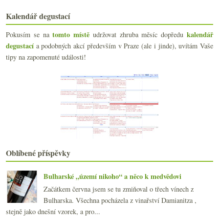
dubna
(23)
►
Kalendář degustací
března
(19)
▼
Nepříjemná pravda o Bordeaux 2007?
tomto místě
kalendář
Pokusím se na
udržovat zhruba měsíc dopředu
Ryzlink Rýnský 2004 od Hrdiny
degustací
a podobných akcí především v Praze (ale i jinde), uvítám Vaše
Výsledky ankety „Z modrých odrůd nejčastěji popíjí...
tipy na zapomenuté události!
Začíná kampaň En Primeur 2007
Marktree 2005 – horká Austrálie
Chybí a chybět nebude z Japonska
Nejen VOC za dobu mé nepřítomnosti…
Vínem proti prostorové orientaci
Degustace Champagne Drappier
Švestka, slanina, burgundské, švestka…
Projídáme se Japonskem
Burgundský lišák s bažantem
Oblíbené příspěvky
23x Rulandské modré 2003
Odjíždím, neplačte…
Výsledky ankety „Z bílých odrůd nejčastěji popíjím...
Bulharské „území nikoho“ a něco k medvědovi
Cabernetem z vinoték do zelinářství
Začátkem června jsem se tu zmiňoval o třech vínech z
Rudý jezdec – „Cheval Franc“
Bulharska. Všechna pocházela z vinařství Damianitza ,
Suši a Bourgogne „Cuvée Gerard Potel“ 2005
stejně jako dnešní vzorek, a pro...
První domácí chleba