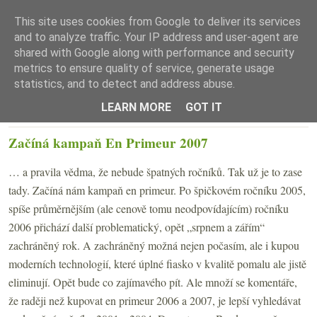
This site uses cookies from Google to deliver its services
and to analyze traffic. Your IP address and user-agent are
shared with Google along with performance and security
metrics to ensure quality of service, generate usage
statistics, and to detect and address abuse.
☰ Menu
LEARN MORE
GOT IT
ČTVRTEK 27. BŘEZNA 2008
Začíná kampaň En Primeur 2007
… a pravila vědma, že nebude špatných ročníků. Tak už je to zase
tady. Začíná nám kampaň en primeur. Po špičkovém ročníku 2005,
spíše průměrnějším (ale cenově tomu neodpovídajícím) ročníku
2006 přichází další problematický, opět „srpnem a zářím“
zachráněný rok. A zachráněný možná nejen počasím, ale i kupou
moderních technologií, které úplné fiasko v kvalitě pomalu ale jistě
eliminují. Opět bude co zajímavého pít. Ale množí se komentáře,
že raději než kupovat en primeur 2006 a 2007, je lepší vyhledávat