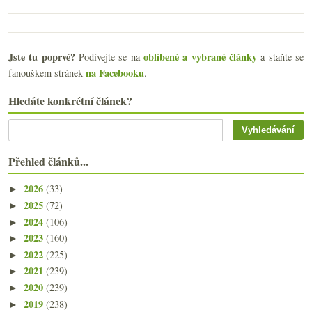
Jste tu poprvé?
oblíbené a vybrané články
Podívejte se na
a staňte se
na Facebooku
fanouškem stránek
.
Hledáte konkrétní článek?
Přehled článků...
2026
(33)
►
2025
(72)
►
2024
(106)
►
2023
(160)
►
2022
(225)
►
2021
(239)
►
2020
(239)
►
2019
(238)
►