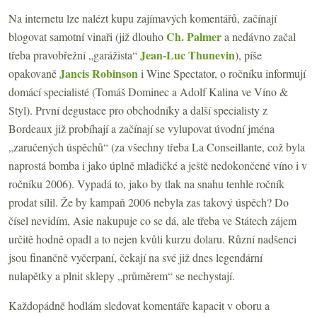
Na internetu lze nalézt kupu zajímavých komentářů, začínají
Ch. Palmer
blogovat samotní vinaři (již dlouho
a nedávno začal
Jean-Luc Thunevin
třeba pravobřežní „garážista“
), píše
Jancis Robinson
opakovaně
i Wine Spectator, o ročníku informují
domácí specialisté (Tomáš Dominec a Adolf Kalina ve Víno &
Styl). První degustace pro obchodníky a další specialisty z
Bordeaux již probíhají a začínají se vylupovat úvodní jména
„zaručených úspěchů“ (za všechny třeba La Conseillante, což byla
naprostá bomba i jako úplně mladičké a ještě nedokončené víno i v
ročníku 2006). Vypadá to, jako by tlak na snahu tenhle ročník
prodat sílil. Že by kampaň 2006 nebyla zas takový úspěch? Do
čísel nevidím, Asie nakupuje co se dá, ale třeba ve Státech zájem
určitě hodně opadl a to nejen kvůli kurzu dolaru. Různí nadšenci
jsou finančně vyčerpaní, čekají na své již dnes legendární
nulapětky a plnit sklepy „průměrem“ se nechystají.
Každopádně hodlám sledovat komentáře kapacit v oboru a