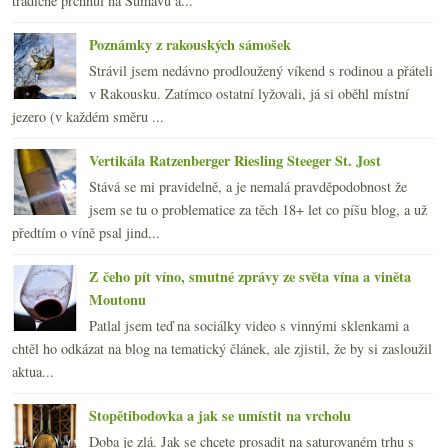
tradičně prchnul na Šumavu a...
Poznámky z rakouských sámošek
Strávil jsem nedávno prodloužený víkend s rodinou a přáteli
v Rakousku. Zatímco ostatní lyžovali, já si oběhl místní
jezero (v každém směru ...
Vertikála Ratzenberger Riesling Steeger St. Jost
Stává se mi pravidelně, a je nemalá pravděpodobnost že
jsem se tu o problematice za těch 18+ let co píšu blog, a už
předtím o víně psal jind...
Z čeho pít víno, smutné zprávy ze světa vína a viněta
Moutonu
Patlal jsem teď na sociálky video s vinnými sklenkami a
chtěl ho odkázat na blog na tematický článek, ale zjistil, že by si zasloužil
aktua...
Stopětibodovka a jak se umístit na vrcholu
Doba je zlá. Jak se chcete prosadit na saturovaném trhu s