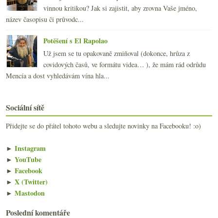
vinnou kritikou? Jak si zajistit, aby zrovna Vaše jméno,
název časopisu či průvodc...
Potěšení s El Rapolao
Už jsem se tu opakovaně zmiňoval (dokonce, hrůza z
covidových časů, ve formátu videa… ), že mám rád odrůdu
Mencía a dost vyhledávám vína hla...
Sociální sítě
Přidejte se do přátel tohoto webu a sledujte novinky na Facebooku! :o)
►
Instagram
►
YouTube
►
Facebook
►
X (Twitter)
►
Mastodon
Poslední komentáře