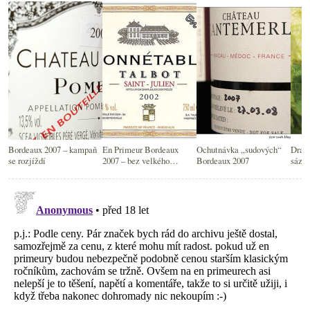
Bordeaux 2007 – kampaň
En Primeur Bordeaux
Ochutnávka „sudových“
Drast
se rozjíždí
2007 – bez velkého
Bordeaux 2007
sázka
nadšení