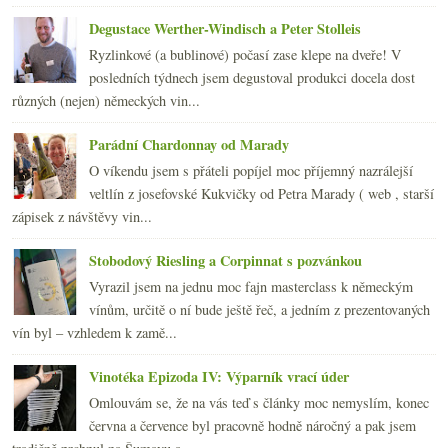
února
(24)
►
Degustace Werther-Windisch a Peter Stolleis
ledna
(24)
►
Ryzlinkové (a bublinové) počasí zase klepe na dveře! V
2007
(108)
posledních týdnech jsem degustoval produkci docela dost
►
různých (nejen) německých vin...
Parádní Chardonnay od Marady
O víkendu jsem s přáteli popíjel moc příjemný nazrálejší
veltlín z josefovské Kukvičky od Petra Marady ( web , starší
zápisek z návštěvy vin...
Stobodový Riesling a Corpinnat s pozvánkou
Vyrazil jsem na jednu moc fajn masterclass k německým
vínům, určitě o ní bude ještě řeč, a jedním z prezentovaných
vín byl – vzhledem k zamě...
Vinotéka Epizoda IV: Výparník vrací úder
Omlouvám se, že na vás teď s články moc nemyslím, konec
června a července byl pracovně hodně náročný a pak jsem