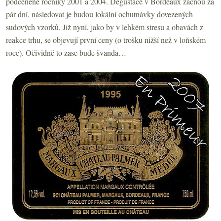
podceněné ročníky 2001 a 2004. Degustace v Bordeaux začnou za
pár dní, následovat je budou lokální ochutnávky dovezených
sudových vzorků. Již nyní, jako by v lehkém stresu a obavách z
reakce trhu, se objevují první ceny (o trošku nižší než v loňském
roce). Očividně to zase bude švanda…