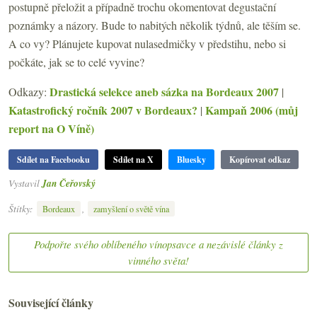
postupně přeložit a případně trochu okomentovat degustační
poznámky a názory. Bude to nabitých několik týdnů, ale těším se.
A co vy? Plánujete kupovat nulasedmičky v předstihu, nebo si
počkáte, jak se to celé vyvine?
Drastická selekce aneb sázka na Bordeaux 2007
Odkazy:
|
Katastrofický ročník 2007 v Bordeaux?
Kampaň 2006 (můj
|
report na O Víně)
Sdílet na Facebooku
Sdílet na X
Bluesky
Kopírovat odkaz
Vystavil
Jan Čeřovský
Štítky:
,
Bordeaux
zamyšlení o světě vína
Podpořte svého oblíbeného vínopsavce a nezávislé články z
vinného světa!
Související články