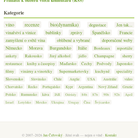
Přihlásit k odběru všech komentářů (RSS)
Kategorie
víno
recenze
bio(dynamika)
degustace
Jen tak...
vinařství a vinice
bublinky
zprávy
Španělsko
Francie
zamyšlení o světě vína
oblíbené a vybrané
doporučené weby
Německo
Morava
Burgundsko
Itálie
Bordeaux
reportáže
ankety
Rakousko
Jiný alkohol
jídlo
Champagne
sherry
restaurace
knihy a časopisy
Maďarsko
Čechy
Podvody
Japonsko
filmy
vinárny a vinotéky
Supermarketovky
kuchyně
speciality
Slovensko
Slovinsko
Chile
Anglie
USA
Austrálie
video
Chorvatsko
Řecko
Portugalsko
Kypr
Argentina
Nový Zéland
Gruzie
Polsko
Rumunsko
káva
JAR
Odrůdy
84b
87b
90b
92b
Apríl
Izrael
Lotyšsko
Mexiko
Ukrajina
Urugay
Čína
Švýcarsko
© 2007–2026
Jan Čeřovský
· Jižní svah — nejen o víně ·
Kontakt