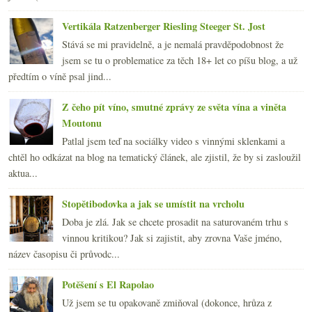
Vertikála Ratzenberger Riesling Steeger St. Jost
Stává se mi pravidelně, a je nemalá pravděpodobnost že
jsem se tu o problematice za těch 18+ let co píšu blog, a už
předtím o víně psal jind...
Z čeho pít víno, smutné zprávy ze světa vína a viněta
Moutonu
Patlal jsem teď na sociálky video s vinnými sklenkami a
chtěl ho odkázat na blog na tematický článek, ale zjistil, že by si zasloužil
aktua...
Stopětibodovka a jak se umístit na vrcholu
Doba je zlá. Jak se chcete prosadit na saturovaném trhu s
vinnou kritikou? Jak si zajistit, aby zrovna Vaše jméno,
název časopisu či průvodc...
Potěšení s El Rapolao
Už jsem se tu opakovaně zmiňoval (dokonce, hrůza z