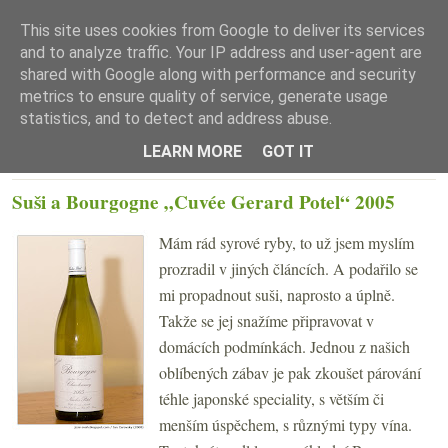
This site uses cookies from Google to deliver its services
and to analyze traffic. Your IP address and user-agent are
shared with Google along with performance and security
metrics to ensure quality of service, generate usage
statistics, and to detect and address abuse.
☰ Menu
LEARN MORE
GOT IT
PONDĚLÍ 3. BŘEZNA 2008
Suši a Bourgogne „Cuvée Gerard Potel“ 2005
Mám rád syrové ryby, to už jsem myslím
prozradil v jiných článcích. A podařilo se
mi propadnout suši, naprosto a úplně.
Takže se jej snažíme připravovat v
domácích podmínkách. Jednou z našich
oblíbených zábav je pak zkoušet párování
téhle japonské speciality, s větším či
menším úspěchem, s různými typy vína.