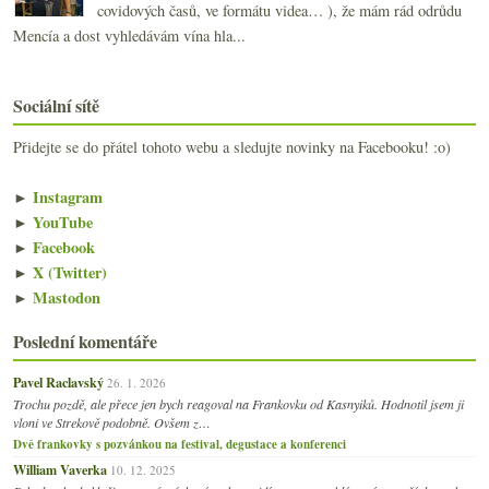
covidových časů, ve formátu videa… ), že mám rád odrůdu
Mencía a dost vyhledávám vína hla...
Sociální sítě
Přidejte se do přátel tohoto webu a sledujte novinky na Facebooku! :o)
►
Instagram
►
YouTube
►
Facebook
►
X (Twitter)
►
Mastodon
Poslední komentáře
Pavel Raclavský
26. 1. 2026
Trochu pozdě, ale přece jen bych reagoval na Frankovku od Kasnyiků. Hodnotil jsem ji
vloni ve Strekově podobně. Ovšem z…
Dvě frankovky s pozvánkou na festival, degustace a konferenci
William Vaverka
10. 12. 2025