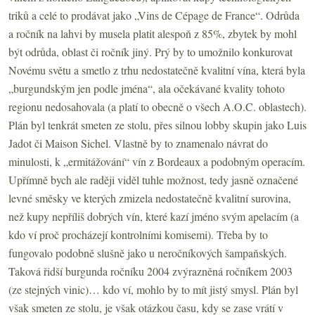
triků a celé to prodávat jako „Vins de Cépage de France“. Odrůda
a ročník na lahvi by musela platit alespoň z 85
%
, zbytek by mohl
být odrůda, oblast či ročník jiný. Prý by to umožnilo konkurovat
Novému světu a smetlo z trhu nedostatečně kvalitní vína, která byla
„burgundským jen podle jména“, ala očekávané kvality tohoto
regionu nedosahovala (a platí to obecně o všech A.O.C. oblastech).
Plán byl tenkrát smeten ze stolu, přes silnou lobby skupin jako Luis
Jadot či Maison Sichel. Vlastně by to znamenalo návrat do
minulosti, k „ermitážování“ vín z Bordeaux a podobným operacím.
Upřímně bych ale raději viděl tuhle možnost, tedy jasně označené
levné směsky ve kterých zmizela nedostatečně kvalitní surovina,
než kupy nepříliš dobrých vín, které kazí jméno svým apelacím (a
kdo ví proč procházejí kontrolními komisemi). Třeba by to
fungovalo podobně slušně jako u neročníkových šampaňských.
Taková řidší burgunda ročníku 2004 zvýrazněná ročníkem 2003
(ze stejných vinic)… kdo ví, mohlo by to mít jistý smysl. Plán byl
však smeten ze stolu, je však otázkou času, kdy se zase vrátí v