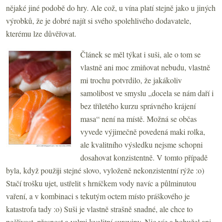
nějaké jiné podobě do hry. Ale což, u vína platí stejně jako u jiných
výrobků, že je dobré najít si svého spolehlivého dodavatele,
kterému lze důvěřovat.
Článek se měl týkat i suši, ale o tom se
vlastně ani moc zmiňovat nebudu, vlastně
mi trochu potvrdilo, že jakákoliv
samolibost ve smyslu „docela se nám daří i
bez tříletého kurzu správného krájení
masa“ není na místě. Možná se občas
vyvede výjimečně povedená maki rolka,
ale kvalitního výsledku nejsme schopni
dosahovat konzistentně. V tomto případě
byla, když použiji stejné slovo, vyloženě nekonzistentní rýže :o)
Stačí trošku ujet, ustřelit s hrníčkem vody navíc a půlminutou
vaření, a v kombinaci s tekutým octem místo práškového je
katastrofa tady :o) Suši je vlastně strašně snadné, ale chce to
pečlivost, přesnost a velmi kvalitní suroviny. Nic víc a bohužel ani