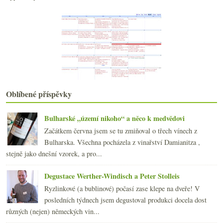
Marktree 2005 – horká Austrálie
Chybí a chybět nebude z Japonska
Nejen VOC za dobu mé nepřítomnosti…
Vínem proti prostorové orientaci
Degustace Champagne Drappier
Švestka, slanina, burgundské, švestka…
Projídáme se Japonskem
Burgundský lišák s bažantem
Oblíbené příspěvky
23x Rulandské modré 2003
Odjíždím, neplačte…
Výsledky ankety „Z bílých odrůd nejčastěji popíjím...
Bulharské „území nikoho“ a něco k medvědovi
Cabernetem z vinoték do zelinářství
Začátkem června jsem se tu zmiňoval o třech vínech z
Rudý jezdec – „Cheval Franc“
Bulharska. Všechna pocházela z vinařství Damianitza ,
Suši a Bourgogne „Cuvée Gerard Potel“ 2005
stejně jako dnešní vzorek, a pro...
První domácí chleba
února
(24)
►
Degustace Werther-Windisch a Peter Stolleis
ledna
(24)
►
Ryzlinkové (a bublinové) počasí zase klepe na dveře! V
2007
(108)
posledních týdnech jsem degustoval produkci docela dost
►
různých (nejen) německých vin...