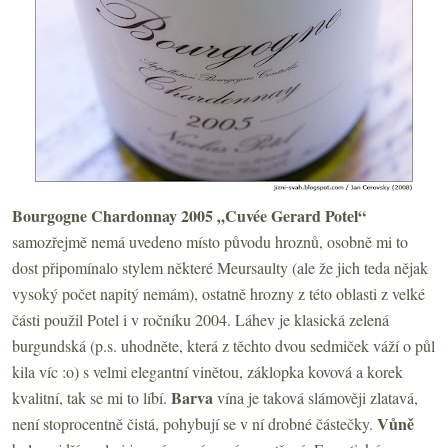
Bourgogne Chardonnay 2005 „Cuvée Gerard Potel“
samozřejmě nemá uvedeno místo původu hroznů, osobně mi to
dost připomínalo stylem některé Meursaulty (ale že jich teda nějak
vysoký počet napitý nemám), ostatně hrozny z této oblasti z velké
části použil Potel i v ročníku 2004. Láhev je klasická zelená
burgundská (p.s. uhodněte, která z těchto dvou sedmiček váží o půl
kila víc :o) s velmi elegantní vinětou, záklopka kovová a korek
Barva
kvalitní, tak se mi to líbí.
vína je taková slámověji zlatavá,
Vůně
není stoprocentně čistá, pohybují se v ní drobné částečky.