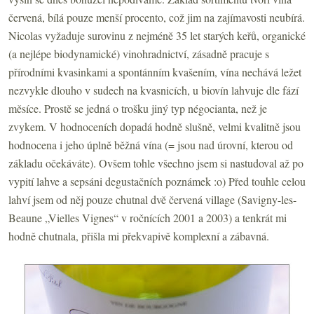
červená, bílá pouze menší procento, což jim na zajímavosti neubírá.
Nicolas vyžaduje surovinu z nejméně 35 let starých keřů, organické
(a nejlépe biodynamické) vinohradnictví, zásadně pracuje s
přírodními kvasinkami a spontánním kvašením, vína nechává ležet
nezvykle dlouho v sudech na kvasnicích, u biovín lahvuje dle fází
měsíce. Prostě se jedná o trošku jiný typ négocianta, než je
zvykem. V hodnoceních dopadá hodně slušně, velmi kvalitně jsou
hodnocena i jeho úplně běžná vína (= jsou nad úrovní, kterou od
základu očekáváte). Ovšem tohle všechno jsem si nastudoval až po
vypití lahve a sepsáni degustačních poznámek :o) Před touhle celou
lahví jsem od něj pouze chutnal dvě červená village (Savigny-les-
Beaune „Vielles Vignes“ v ročnících 2001 a 2003) a tenkrát mi
hodně chutnala, přišla mi překvapivě komplexní a zábavná.