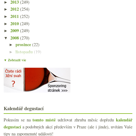
2013
(249)
►
2012
(254)
►
2011
(252)
►
2010
(249)
►
2009
(249)
►
2008
(270)
▼
prosince
(22)
►
listopadu
(19)
►
října
(22)
►
▼ Zobrazit vše
září
(24)
►
srpna
(21)
►
července
(23)
►
června
(25)
►
května
(24)
►
dubna
(23)
►
Kalendář degustací
března
(19)
▼
Nepříjemná pravda o Bordeaux 2007?
tomto místě
kalendář
Pokusím se na
udržovat zhruba měsíc dopředu
Ryzlink Rýnský 2004 od Hrdiny
degustací
a podobných akcí především v Praze (ale i jinde), uvítám Vaše
Výsledky ankety „Z modrých odrůd nejčastěji popíjí...
tipy na zapomenuté události!
Začíná kampaň En Primeur 2007