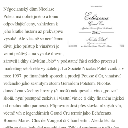
Négociantský dům Nicolase
Potela má dobré jméno a tomu
odpovídající ceny, vzhledem k
jeho krátké historii až překvapivě
vysoké. Ale vlastně se není čemu
divit, jeho přístup k vinařství je
velmi pečlivý a na vysoké úrovni,
zároveň i díky slůvkům „bio“ v podstatné části celého procesu i
marketingově skvěle využitelný.
La Société Nicolas Potel
vznikla v
roce 1997, po finančních sporech a prodeji Pousse d'Or, vinařství
vedeného jeho zesnulým otcem Gérardem Potelem. Nicolas
donedávna všechny hrozny (či mošt) nakupoval a víno „pouze“
školil, nyní postupně získává i vlastní vinice (i díky finanční injekci
od obchodního partnera). Připravuje dost přes stovku různých vín,
včetně vín z legendárních Grand Cru terroir jako Echézeaux,
Bonnes Mares, Clos de Vougeot či Chambertin. Ale do těchto
výšin se dnes bohužel nepodíváme. Základ sortimentu tvoří vína