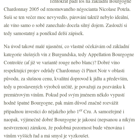
Tentokrát padl los na základní Bourgogne
Chardonnay 2005 od renomovaného négocianta Nicolase Potela.
Suši se ten večer moc nevyvedlo, párování taktéž nebylo ideální,
ale víno samo o sobě zanechalo docela silný dojem. Zaslouží si
tedy samostatný a poněkud delší zápisek.
Na úvod takové malé ujasnění, co vlastně očekávám od základní
kategorie slušných vín z Burgundska, tedy Appellation Bourgogne
Controlée (ať již ve variantě rouge nebo blanc)? Dobré víno
respektující projev odrůdy Chardonnay či Pinot Noir v oblasti
původu, za slušnou cenu, kvalitní doprovod k jídlu a především,
tedy u proslavených výrobců určitě, je považuji za pozvánku k
premiérovým vínům. Pokud pod svým jménem někdo vypustí
hodně špatné Bourgogne, pak mám důvod značně rozvážit
er
případnou investici do nějakého jeho 1
Cru. A samozřejmě i
naopak, výjimečně dobré Bourgogne je jakousi (nepsanou a nikým
nestvrzenou) zárukou, že podobná pozornost bude věnována i
vínům vyšších řad a má smysl je vyzkoušet.