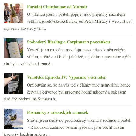
Parádní Chardonnay od Marady
O víkendu jsem s přáteli popíjel moc příjemný nazrálejší
veltlín z josefovské Kukvičky od Petra Marady ( web , starší
zápisek z návštěvy vin...
Stobodový Riesling a Corpinnat s pozvánkou
Vyrazil jsem na jednu moc fajn masterclass k německým
vínům, určitě o ní bude ještě řeč, a jedním z prezentovaných
vín byl – vzhledem k zamě...
Vinotéka Epizoda IV: Výparník vrací úder
Omlouvám se, že na vás teď s články moc nemyslím, konec
června a července byl pracovně hodně náročný a pak jsem
tradičně prchnul na Šumavu a...
Poznámky z rakouských sámošek
Strávil jsem nedávno prodloužený víkend s rodinou a přáteli
v Rakousku. Zatímco ostatní lyžovali, já si oběhl místní
jezero (v každém směru ...