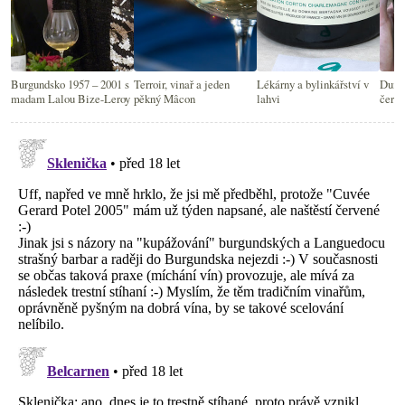
Burgundsko 1957 – 2001 s
Terroir, vinař a jeden
Lékárny a bylinkářství v
Dumá
madam Lalou Bize-Leroy
pěkný Mâcon
lahvi
červ