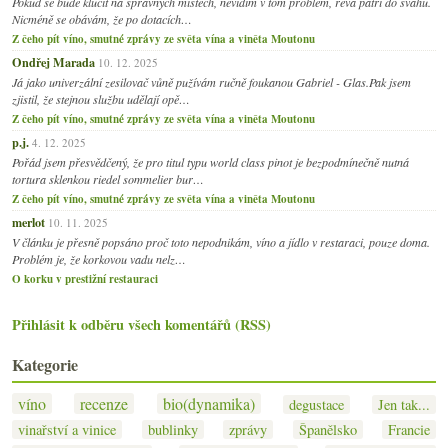
Pokud se bude klučit na správných místech, nevidím v tom problém, réva patří do svahu.
Nicméně se obávám, že po dotacích…
Z čeho pít víno, smutné zprávy ze světa vína a viněta Moutonu
Ondřej Marada
10. 12. 2025
Já jako univerzální zesilovač vůně pužívám ručně foukanou Gabriel - Glas.Pak jsem
zjistil, že stejnou službu udělají opě…
Z čeho pít víno, smutné zprávy ze světa vína a viněta Moutonu
p.j.
4. 12. 2025
Pořád jsem přesvědčený, že pro titul typu world class pinot je bezpodmínečně nutná
tortura sklenkou riedel sommelier bur…
Z čeho pít víno, smutné zprávy ze světa vína a viněta Moutonu
merlot
10. 11. 2025
V článku je přesně popsáno proč toto nepodnikám, víno a jídlo v restaraci, pouze doma.
Problém je, že korkovou vadu nelz…
O korku v prestižní restauraci
Přihlásit k odběru všech komentářů (RSS)
Kategorie
víno
recenze
bio(dynamika)
degustace
Jen tak...
vinařství a vinice
bublinky
zprávy
Španělsko
Francie