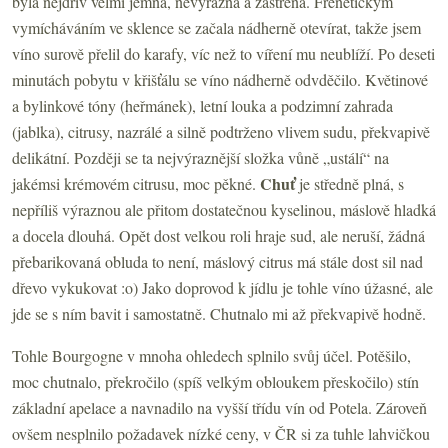
byla nejdřív velmi jemná, nevýrazná a zastřená. Frenetickým
vymícháváním ve sklence se začala nádherně otevírat, takže jsem
víno surově přelil do karafy, víc než to víření mu neublíží. Po deseti
minutách pobytu v křišťálu se víno nádherně odvděčilo. Květinové
a bylinkové tóny (heřmánek), letní louka a podzimní zahrada
(jablka), citrusy, nazrálé a silně podtrženo vlivem sudu, překvapivě
delikátní. Později se ta nejvýraznější složka vůně „ustálí“ na
Chuť
jakémsi krémovém citrusu, moc pěkné.
je
středně plná, s
nepříliš výraznou ale přitom dostatečnou kyselinou, máslově hladká
a docela dlouhá. Opět dost velkou roli hraje sud, ale neruší, žádná
přebarikovaná obluda to není, máslový citrus má stále dost sil nad
dřevo vykukovat :o) Jako doprovod k jídlu je tohle víno úžasné, ale
jde se s ním bavit i samostatně. Chutnalo mi až překvapivě hodně.
Tohle Bourgogne v mnoha ohledech splnilo svůj účel. Potěšilo,
moc chutnalo, překročilo (spíš velkým obloukem přeskočilo) stín
základní apelace a navnadilo na vyšší třídu vín od Potela. Zároveň
ovšem nesplnilo požadavek nízké ceny, v ČR si za tuhle lahvičkou