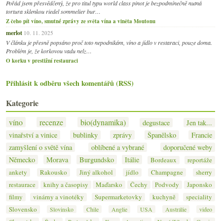
Pořád jsem přesvědčený, že pro titul typu world class pinot je bezpodmínečně nutná
tortura sklenkou riedel sommelier bur…
Z čeho pít víno, smutné zprávy ze světa vína a viněta Moutonu
merlot
10. 11. 2025
V článku je přesně popsáno proč toto nepodnikám, víno a jídlo v restaraci, pouze doma.
Problém je, že korkovou vadu nelz…
O korku v prestižní restauraci
Přihlásit k odběru všech komentářů (RSS)
Kategorie
víno
recenze
bio(dynamika)
degustace
Jen tak...
vinařství a vinice
bublinky
zprávy
Španělsko
Francie
zamyšlení o světě vína
oblíbené a vybrané
doporučené weby
Německo
Morava
Burgundsko
Itálie
Bordeaux
reportáže
ankety
Rakousko
Jiný alkohol
jídlo
Champagne
sherry
restaurace
knihy a časopisy
Maďarsko
Čechy
Podvody
Japonsko
filmy
vinárny a vinotéky
Supermarketovky
kuchyně
speciality
Slovensko
Slovinsko
Chile
Anglie
USA
Austrálie
video