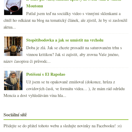
Moutonu
Patlal jsem teď na sociálky video s vinnými sklenkami a
chtěl ho odkázat na blog na tematický článek, ale zjistil, že by si zasloužil
aktua...
Stopětibodovka a jak se umístit na vrcholu
Doba je zlá. Jak se chcete prosadit na saturovaném trhu s
vinnou kritikou? Jak si zajistit, aby zrovna Vaše jméno,
název časopisu či průvodc...
Potěšení s El Rapolao
Už jsem se tu opakovaně zmiňoval (dokonce, hrůza z
covidových časů, ve formátu videa… ), že mám rád odrůdu
Mencía a dost vyhledávám vína hla...
Sociální sítě
Přidejte se do přátel tohoto webu a sledujte novinky na Facebooku! :o)