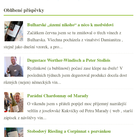
Burgundský lišák s bažantem
Oblíbené příspěvky
23x Rulandské modré 2003
Odjíždím, neplačte…
Výsledky ankety „Z bílých odrůd nejčastěji popíjím...
Bulharské „území nikoho“ a něco k medvědovi
Cabernetem z vinoték do zelinářství
Začátkem června jsem se tu zmiňoval o třech vínech z
Rudý jezdec – „Cheval Franc“
Bulharska. Všechna pocházela z vinařství Damianitza ,
Suši a Bourgogne „Cuvée Gerard Potel“ 2005
stejně jako dnešní vzorek, a pro...
První domácí chleba
února
(24)
►
Degustace Werther-Windisch a Peter Stolleis
ledna
(24)
►
Ryzlinkové (a bublinové) počasí zase klepe na dveře! V
2007
(108)
posledních týdnech jsem degustoval produkci docela dost
►
různých (nejen) německých vin...
Parádní Chardonnay od Marady
O víkendu jsem s přáteli popíjel moc příjemný nazrálejší
veltlín z josefovské Kukvičky od Petra Marady ( web , starší
zápisek z návštěvy vin...
Stobodový Riesling a Corpinnat s pozvánkou