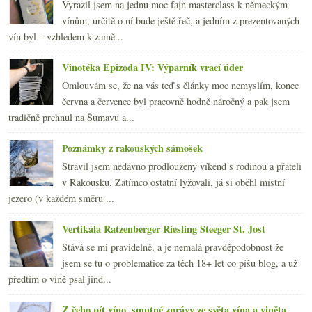
Vyrazil jsem na jednu moc fajn masterclass k německým
vínům, určitě o ní bude ještě řeč, a jedním z prezentovaných
vín byl – vzhledem k zamě...
Vinotéka Epizoda IV: Výparník vrací úder
Omlouvám se, že na vás teď s články moc nemyslím, konec
června a července byl pracovně hodně náročný a pak jsem
tradičně prchnul na Šumavu a...
Poznámky z rakouských sámošek
Strávil jsem nedávno prodloužený víkend s rodinou a přáteli
v Rakousku. Zatímco ostatní lyžovali, já si oběhl místní
jezero (v každém směru ...
Vertikála Ratzenberger Riesling Steeger St. Jost
Stává se mi pravidelně, a je nemalá pravděpodobnost že
jsem se tu o problematice za těch 18+ let co píšu blog, a už
předtím o víně psal jind...
Z čeho pít víno, smutné zprávy ze světa vína a viněta