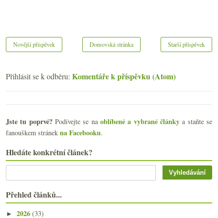
Novější příspěvek
Domovská stránka
Starší příspěvek
Komentáře k příspěvku (Atom)
Přihlásit se k odběru:
Jste tu poprvé?
oblíbené a vybrané články
Podívejte se na
a staňte se
na Facebooku
fanouškem stránek
.
Hledáte konkrétní článek?
Přehled článků...
2026
(33)
►