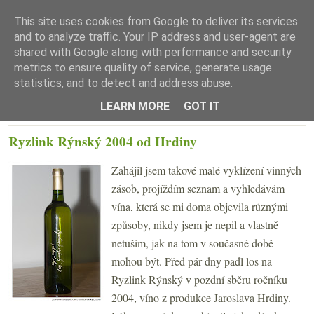
This site uses cookies from Google to deliver its services
and to analyze traffic. Your IP address and user-agent are
shared with Google along with performance and security
metrics to ensure quality of service, generate usage
statistics, and to detect and address abuse.
☰ Menu
LEARN MORE
GOT IT
PONDĚLÍ 31. BŘEZNA 2008
Ryzlink Rýnský 2004 od Hrdiny
Zahájil jsem takové malé vyklízení vinných
zásob, projíždím seznam a vyhledávám
vína, která se mi doma objevila různými
způsoby, nikdy jsem je nepil a vlastně
netuším, jak na tom v současné době
mohou být. Před pár dny padl los na
Ryzlink Rýnský v pozdní sběru ročníku
2004, víno z produkce Jaroslava Hrdiny.