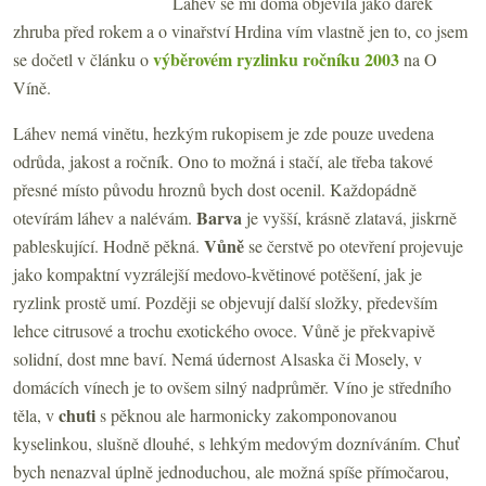
Láhev se mi doma objevila jako dárek
zhruba před rokem a o vinařství Hrdina vím vlastně jen to, co jsem
výběrovém ryzlinku ročníku 2003
se dočetl v článku o
na O
Víně.
Láhev nemá vinětu, hezkým rukopisem je zde pouze uvedena
odrůda, jakost a ročník. Ono to možná i stačí, ale třeba takové
přesné místo původu hroznů bych dost ocenil. Každopádně
Barva
otevírám láhev a nalévám.
je vyšší, krásně zlatavá, jiskrně
Vůně
pableskující. Hodně pěkná.
se čerstvě po otevření projevuje
jako kompaktní vyzrálejší medovo-květinové potěšení, jak je
ryzlink prostě umí. Později se objevují další složky, především
lehce citrusové a trochu exotického ovoce. Vůně je překvapivě
solidní, dost mne baví. Nemá údernost Alsaska či Mosely, v
domácích vínech je to ovšem silný nadprůměr. Víno je středního
chuti
těla, v
s pěknou ale harmonicky zakomponovanou
kyselinkou, slušně dlouhé, s lehkým medovým dozníváním. Chuť
bych nenazval úplně jednoduchou, ale možná spíše přímočarou,