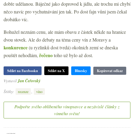
dobře udělanou. Báječné jako doprovod k jídlu, ale trochu mi chybí
něco navíc pro vychutnávání jen tak. Po dost fajn vůni jsem čekal
drobátko víc.
Bohužel neznám cenu, ale mám obavu z částek někde na hranice
dvou stovek. Ale do debaty na téma ceny vín z Moravy a
konkurence
(u ryzlinků dost tvrdá) okolních zemí se dneska
řečeno
pouštět nehodlám,
toho už bylo až dost.
Sdílet na Facebooku
Sdílet na X
Bluesky
Kopírovat odkaz
Vystavil
Jan Čeřovský
Štítky:
,
recenze
víno
Podpořte svého oblíbeného vínopsavce a nezávislé články z
vinného světa!