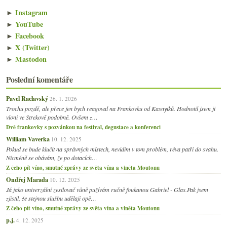
►
Instagram
►
YouTube
►
Facebook
►
X (Twitter)
►
Mastodon
Poslední komentáře
Pavel Raclavský
26. 1. 2026
Trochu pozdě, ale přece jen bych reagoval na Frankovku od Kasnyiků. Hodnotil jsem ji
vloni ve Strekově podobně. Ovšem z…
Dvě frankovky s pozvánkou na festival, degustace a konferenci
William Vaverka
10. 12. 2025
Pokud se bude klučit na správných místech, nevidím v tom problém, réva patří do svahu.
Nicméně se obávám, že po dotacích…
Z čeho pít víno, smutné zprávy ze světa vína a viněta Moutonu
Ondřej Marada
10. 12. 2025
Já jako univerzální zesilovač vůně pužívám ručně foukanou Gabriel - Glas.Pak jsem
zjistil, že stejnou službu udělají opě…
Z čeho pít víno, smutné zprávy ze světa vína a viněta Moutonu
p.j.
4. 12. 2025