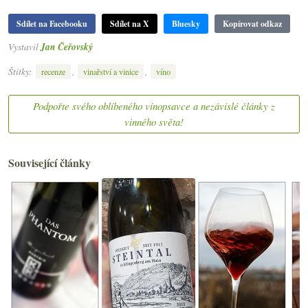
Sdílet na Facebooku
Sdílet na X
Bluesky
Kopírovat odkaz
Vystavil
Jan Čeřovský
Štítky:
,
,
recenze
vinařství a vinice
víno
Podpořte svého oblíbeného vínopsavce a nezávislé články z
vinného světa!
Související články