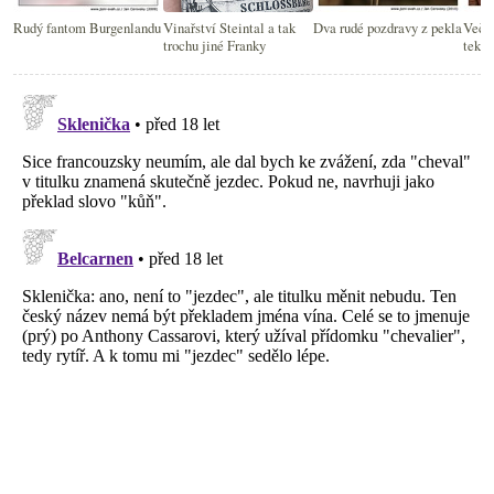
Rudý fantom Burgenlandu
Vinařství Steintal a tak
Dva rudé pozdravy z pekla
Večer
trochu jiné Franky
tekut