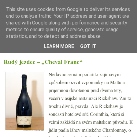
This site uses cookies from Google to deliver its services
and to analyze traffic. Your IP address and user-agent are
shared with Google along with performance and security
metrics to ensure quality of service, generate usage
statistics, and to detect and address abuse.
☰ Menu
LEARN MORE
GOT IT
ÚTERÝ 4. BŘEZNA 2008
Rudý jezdec – „Cheval Franc“
Nedávno se nám podařilo zajímavým
způsobem oživit vzpomínky na Maltu a
příjemnou dovolenou před dvěma lety,
večeří v asijské restauraci Rickshaw. Zní to
trochu divně, pravda. Ale Rickshaw je
součástí hotelové sítě Corinthia, která si
velmi zakládá na svém maltském původu. K
jídlu padla láhev maltského Chardonnay, o