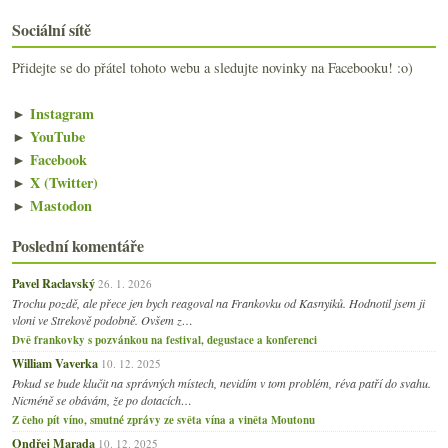
Sociální sítě
Přidejte se do přátel tohoto webu a sledujte novinky na Facebooku! :o)
►
Instagram
►
YouTube
►
Facebook
►
X (Twitter)
►
Mastodon
Poslední komentáře
Pavel Raclavský
26. 1. 2026
Trochu pozdě, ale přece jen bych reagoval na Frankovku od Kasnyiků. Hodnotil jsem ji
vloni ve Strekově podobně. Ovšem z…
Dvě frankovky s pozvánkou na festival, degustace a konferenci
William Vaverka
10. 12. 2025
Pokud se bude klučit na správných místech, nevidím v tom problém, réva patří do svahu.
Nicméně se obávám, že po dotacích…
Z čeho pít víno, smutné zprávy ze světa vína a viněta Moutonu
Ondřej Marada
10. 12. 2025