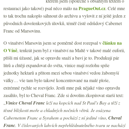
kterém jsem (společně s obsáhlým textem o
PragueOut.cz
restauraci jako takové) psal něco málo na
. Celé mne
to tak trochu nakoplo sáhnout do archivu a vylovit z ní ještě jeden z
původních dovolenkových úlovků, téměř čistě odrůdový Cabernet
Franc od Marsovinu.
článku na
O vinařství Marsovin jsem se poměrně dost rozepsal v
O Víně
, tenkrát jsem byl z vinařství na Maltě v takové malé euforii,
přišli mi úžasné, jak se opravdu snaží a baví je to. Produkují pár
litrů a chtějí expandovat do světa, vinice mají rozlohu spíše
jednotky hektarů a přitom mezi sebou vinařství vedou žabomyší
války… vše tam bylo takové koncentrované na malé ploše,
extrémně rychle se rozvíjelo. Jestli mne pak nějaké víno opravdu
zasáhlo, byl to Cheval Franc. Zde si dovolím zkopírovat starší text:
„
Vinice Cheval Franc
leží na kopcích nad St Paul’s Bay a těží z
těsné blízkosti moře a chladných nočních větrů. Je osázena
Cabernetem Franc a Syrahem a pochází z ní jediné víno,
Cheval
Franc
. V číslovaných lahvích nepřehlédnutelného tvaru se nachází