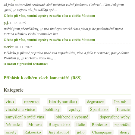
Já jako univerzální zesilovač vůně pužívám ručně foukanou Gabriel - Glas.Pak jsem
zjistil, že stejnou službu udělají opě…
Z čeho pít víno, smutné zprávy ze světa vína a viněta Moutonu
p.j.
4. 12. 2025
Pořád jsem přesvědčený, že pro titul typu world class pinot je bezpodmínečně nutná
tortura sklenkou riedel sommelier bur…
Z čeho pít víno, smutné zprávy ze světa vína a viněta Moutonu
merlot
10. 11. 2025
V článku je přesně popsáno proč toto nepodnikám, víno a jídlo v restaraci, pouze doma.
Problém je, že korkovou vadu nelz…
O korku v prestižní restauraci
Přihlásit k odběru všech komentářů (RSS)
Kategorie
víno
recenze
bio(dynamika)
degustace
Jen tak...
vinařství a vinice
bublinky
zprávy
Španělsko
Francie
zamyšlení o světě vína
oblíbené a vybrané
doporučené weby
Německo
Morava
Burgundsko
Itálie
Bordeaux
reportáže
ankety
Rakousko
Jiný alkohol
jídlo
Champagne
sherry