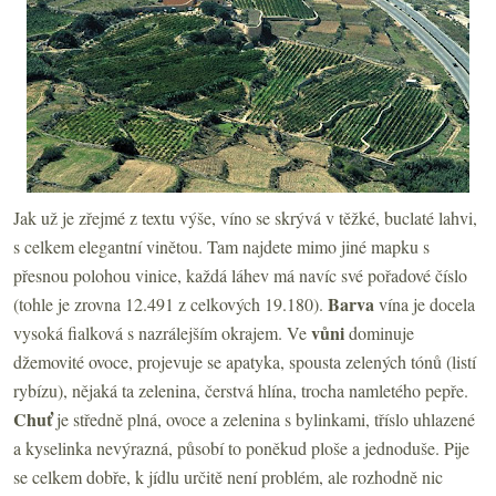
Jak už je zřejmé z textu výše, víno se skrývá v těžké, buclaté lahvi,
s celkem elegantní vinětou. Tam najdete mimo jiné mapku s
přesnou polohou vinice, každá láhev má navíc své pořadové číslo
Barva
(tohle je zrovna 12.491 z celkových 19.180).
vína je docela
vůni
vysoká fialková s nazrálejším okrajem. Ve
dominuje
džemovité ovoce, projevuje se apatyka, spousta zelených tónů (listí
rybízu), nějaká ta zelenina, čerstvá hlína, trocha namletého pepře.
Chuť
je středně plná, ovoce a zelenina s bylinkami, tříslo uhlazené
a kyselinka nevýrazná, působí to poněkud ploše a jednoduše. Pije
se celkem dobře, k jídlu určitě není problém, ale rozhodně nic