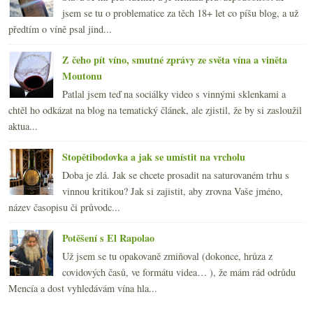
jsem se tu o problematice za těch 18+ let co píšu blog, a už
předtím o víně psal jind...
Z čeho pít víno, smutné zprávy ze světa vína a viněta
Moutonu
Patlal jsem teď na sociálky video s vinnými sklenkami a
chtěl ho odkázat na blog na tematický článek, ale zjistil, že by si zasloužil
aktua...
Stopětibodovka a jak se umístit na vrcholu
Doba je zlá. Jak se chcete prosadit na saturovaném trhu s
vinnou kritikou? Jak si zajistit, aby zrovna Vaše jméno,
název časopisu či průvodc...
Potěšení s El Rapolao
Už jsem se tu opakovaně zmiňoval (dokonce, hrůza z
covidových časů, ve formátu videa… ), že mám rád odrůdu
Mencía a dost vyhledávám vína hla...