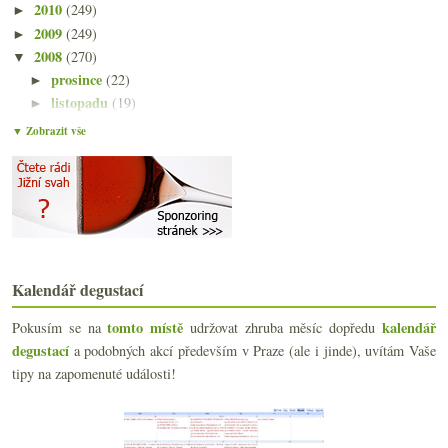
2010
(249)
►
2009
(249)
►
2008
(270)
▼
prosince
(22)
►
listopadu
(19)
►
října
(22)
►
▼ Zobrazit vše
září
(24)
►
srpna
(21)
►
července
(23)
►
června
(25)
►
května
(24)
►
dubna
(23)
►
Kalendář degustací
března
(19)
▼
Nepříjemná pravda o Bordeaux 2007?
tomto místě
kalendář
Pokusím se na
udržovat zhruba měsíc dopředu
Ryzlink Rýnský 2004 od Hrdiny
degustací
a podobných akcí především v Praze (ale i jinde), uvítám Vaše
Výsledky ankety „Z modrých odrůd nejčastěji popíjí...
tipy na zapomenuté události!
Začíná kampaň En Primeur 2007
Marktree 2005 – horká Austrálie
Chybí a chybět nebude z Japonska
Nejen VOC za dobu mé nepřítomnosti…