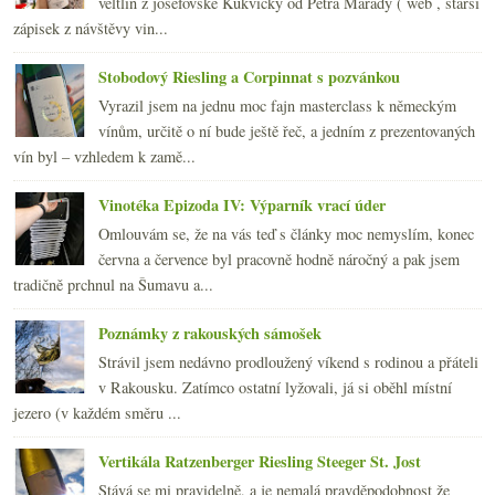
veltlín z josefovské Kukvičky od Petra Marady ( web , starší
zápisek z návštěvy vin...
Stobodový Riesling a Corpinnat s pozvánkou
Vyrazil jsem na jednu moc fajn masterclass k německým
vínům, určitě o ní bude ještě řeč, a jedním z prezentovaných
vín byl – vzhledem k zamě...
Vinotéka Epizoda IV: Výparník vrací úder
Omlouvám se, že na vás teď s články moc nemyslím, konec
června a července byl pracovně hodně náročný a pak jsem
tradičně prchnul na Šumavu a...
Poznámky z rakouských sámošek
Strávil jsem nedávno prodloužený víkend s rodinou a přáteli
v Rakousku. Zatímco ostatní lyžovali, já si oběhl místní
jezero (v každém směru ...
Vertikála Ratzenberger Riesling Steeger St. Jost
Stává se mi pravidelně, a je nemalá pravděpodobnost že