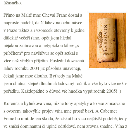
úžasného.
Přímo na Maltě mne Cheval Franc dostal a
naprosto nadchl, další láhev na ochutnávce
v Praze taktéž a i vzoreček otevřený k jedné
důležité večeři (ano, opět jsem hledal
nějakou zajímavou a netypickou láhev „s
příběhem“ pro návštěvu) se opět setkal s
více než vřelým přijetím. Poslední dovezená
láhev ročníku 2004 již působila unaveněji,
čekali jsme moc dlouho. Byť tedy na Maltě
jsem chutnal stejně dlouho skladovaný ročník a vše bylo více než v
pořádku. Každopádně o důvod víc hnedka vypít ročník 2005! :)
Kořenitá a bylinková vína, různé tóny apatyky a to vše zmixované
s ovocem, takovýhle projev vína mne prostě baví. A Cabernet
Franc ho umí. Je jen škoda, že získat ho v co nejčistší podobě, tedy
ve směsi dominantní či úplně odrůdové, není zrovna snadné. Vína z