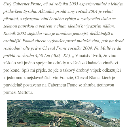
čistý Cabernet Franc, ač od ročníku 2005 experimentálně s lehkým
přídavkem Syrahu. Aktuálně prodávaný ročník 2004 je velmi
pikantní, s výraznou vůni černého rybízu a rybízového listí a se
zelenou paprikou a pepřem v chuti, ideální k výrazným jídlům.
Ročník 2002 stejného vína je mnohem jemnější, delikátnější a
osobitější. Pokud chcete vyzkoušet pravé maltské víno, pak na úvod
rozhodně volte právě Cheval Franc ročníku 2004. Na Maltě se dá
pořídit za zhruba 4,50 Lm (300,- Kč).
„ Vinařství tvrdí, že víno
získalo své jméno spojením odrůdy a vášně zakladatele vinařství
pro koně. Spíš mi přijde, že jde o takový drobný vtípek odkazující
k jednomu z nejslavnějších vín Francie, Cheval Blanc, které je
pravidelně postaveno na Cabernetu Franc se zhruba třetinovou
příměsí Merlotu.