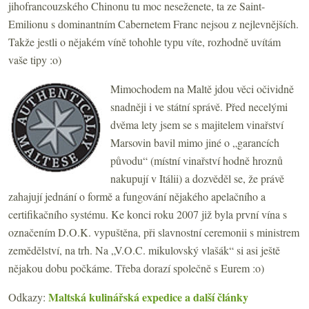
jihofrancouzského Chinonu tu moc neseženete, ta ze Saint-
Emilionu s dominantním Cabernetem Franc nejsou z nejlevnějších.
Takže jestli o nějakém víně tohohle typu víte, rozhodně uvítám
vaše tipy :o)
Mimochodem na Maltě jdou věci očividně
snadněji i ve státní správě. Před necelými
dvěma lety jsem se s majitelem vinařství
Marsovin bavil mimo jiné o „garancích
původu“ (místní vinařství hodně hroznů
nakupují v Itálii) a dozvěděl se, že právě
zahajují jednání o formě a fungování nějakého apelačního a
certifikačního systému. Ke konci roku 2007 již byla první vína s
označením D.O.K. vypuštěna, při slavnostní ceremonii s ministrem
zemědělství, na trh. Na „V.O.C. mikulovský vlašák“ si asi ještě
nějakou dobu počkáme. Třeba dorazí společně s Eurem :o)
Maltská kulinářská expedice a další články
Odkazy: