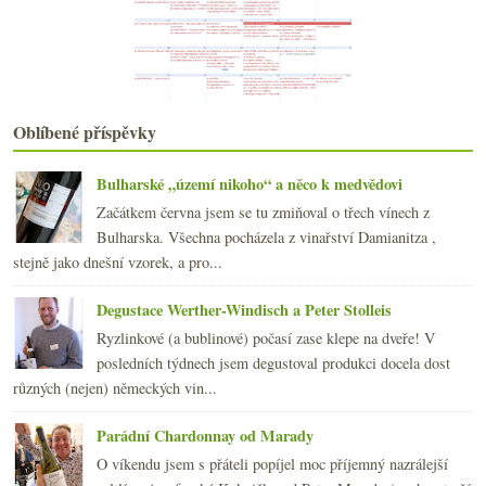
Vínem proti prostorové orientaci
Degustace Champagne Drappier
Švestka, slanina, burgundské, švestka…
Projídáme se Japonskem
Burgundský lišák s bažantem
Oblíbené příspěvky
23x Rulandské modré 2003
Odjíždím, neplačte…
Výsledky ankety „Z bílých odrůd nejčastěji popíjím...
Bulharské „území nikoho“ a něco k medvědovi
Cabernetem z vinoték do zelinářství
Začátkem června jsem se tu zmiňoval o třech vínech z
Rudý jezdec – „Cheval Franc“
Bulharska. Všechna pocházela z vinařství Damianitza ,
Suši a Bourgogne „Cuvée Gerard Potel“ 2005
stejně jako dnešní vzorek, a pro...
První domácí chleba
února
(24)
►
Degustace Werther-Windisch a Peter Stolleis
ledna
(24)
►
Ryzlinkové (a bublinové) počasí zase klepe na dveře! V
2007
(108)
posledních týdnech jsem degustoval produkci docela dost
►
různých (nejen) německých vin...
Parádní Chardonnay od Marady
O víkendu jsem s přáteli popíjel moc příjemný nazrálejší