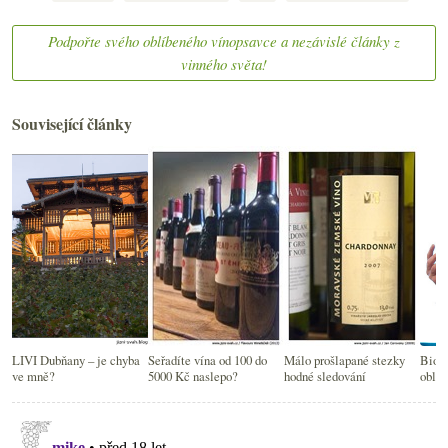
Podpořte svého oblíbeného vínopsavce a nezávislé články z
vinného světa!
Související články
LIVI Dubňany – je chyba
Seřadíte vína od 100 do
Málo prošlapané stezky
Biod
ve mně?
5000 Kč naslepo?
hodné sledování
oblou