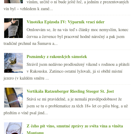
vínům, určitě o ní bude ještě řeč, a jedním z prezentovaných
vín byl – vzhledem k zamě...
Vinotéka Epizoda IV: Výparník vrací úder
Omlouvám se, že na vás teď s články moc nemyslím, konec
června a července byl pracovně hodně náročný a pak jsem
tradičně prchnul na Šumavu a...
Poznámky z rakouských sámošek
Strávil jsem nedávno prodloužený víkend s rodinou a přáteli
v Rakousku. Zatímco ostatní lyžovali, já si oběhl místní
jezero (v každém směru ...
Vertikála Ratzenberger Riesling Steeger St. Jost
Stává se mi pravidelně, a je nemalá pravděpodobnost že
jsem se tu o problematice za těch 18+ let co píšu blog, a už
předtím o víně psal jind...
Z čeho pít víno, smutné zprávy ze světa vína a viněta
Moutonu