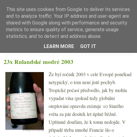
This site uses cookies from Google to deliver its services
and to analyze traffic. Your IP address and user-agent are
shared with Google along with performance and security
metrics to ensure quality of service, generate usage
statistics, and to detect and address abuse.
☰ Menu
LEARN MORE
GOT IT
ÚTERÝ 11. BŘEZNA 2008
23x Rulandské modré 2003
Že byl ročník 2003 v celé Evropě poněkud
netypický, o tom není jistě pochyb.
Tropické počasí předvedlo, jak by mohla
vypadat vína (pokud tedy globální
oteplování opravdu existuje :o) Starého
světa za pár desítek let úplně běžně.
Upřímně doufám, že k tomu nedojde. V
případě třeba mnohé Francie šlo o