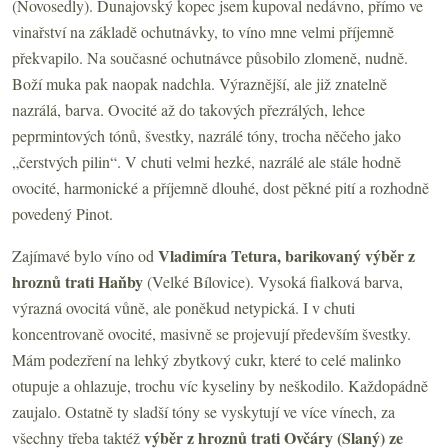
(Novosedly). Dunajovský kopec jsem kupoval nedávno, přímo ve
vinařství na základě ochutnávky, to víno mne velmi příjemně
překvapilo. Na současné ochutnávce působilo zlomeně, nudně.
Boží muka pak naopak nadchla. Výraznější, ale již znatelně
nazrálá, barva. Ovocité až do takových přezrálých, lehce
peprmintových tónů, švestky, nazrálé tóny, trocha něčeho jako
„čerstvých pilin“. V chuti velmi hezké, nazrálé ale stále hodně
ovocité, harmonické a příjemně dlouhé, dost pěkné pití a rozhodně
povedený Pinot.
Vladimíra Tetura, barikovaný výběr z
Zajímavé bylo víno od
hroznů trati Haňby
(Velké Bílovice). Vysoká fialková barva,
výrazná ovocitá vůně, ale poněkud netypická. I v chuti
koncentrovaně ovocité, masivně se projevují především švestky.
Mám podezření na lehký zbytkový cukr, které to celé malinko
otupuje a ohlazuje, trochu víc kyseliny by neškodilo. Každopádně
zaujalo. Ostatně ty sladší tóny se vyskytují ve více vínech, za
výběr z hroznů trati Ovčáry (Slaný) ze
všechny třeba taktéž