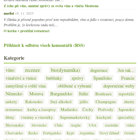
Z čeho pít víno, smutné zprávy ze světa vína a viněta Moutonu
merlot
10. 11. 2025
V článku je přesně popsáno proč toto nepodnikám, víno a jídlo v restaraci, pouze doma.
Problém je, že korkovou vadu nelz…
O korku v prestižní restauraci
Přihlásit k odběru všech komentářů (RSS)
Kategorie
víno
recenze
bio(dynamika)
degustace
Jen tak...
vinařství a vinice
bublinky
zprávy
Španělsko
Francie
zamyšlení o světě vína
oblíbené a vybrané
doporučené weby
Německo
Morava
Burgundsko
Itálie
Bordeaux
reportáže
ankety
Rakousko
Jiný alkohol
jídlo
Champagne
sherry
restaurace
knihy a časopisy
Maďarsko
Čechy
Podvody
Japonsko
filmy
vinárny a vinotéky
Supermarketovky
kuchyně
speciality
Slovensko
Slovinsko
Chile
Anglie
USA
Austrálie
video
Chorvatsko
Řecko
Portugalsko
Kypr
Argentina
Nový Zéland
Gruzie