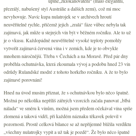
úplné„zklokanovatění“ (málo elegantní,
přezrálý, nabušený styl Austrálie a dalších zemí), což mi moc
nevyhovuje. Navíc kupa nulatrojek se v archivech hroutí
neuvěřitelně rychle, přičemž jejich „zralá“ fáze vůbec nebyla tak
zajímavá, jak může u stejných vín být v běžném ročníku. Ale to už
je o vkusu. Každopádně neuvěřitelně vysoké teploty pomohly
vytvořit zajímavá červená vína i v zemích, kde je to obvykle
mnohem náročnější. Třeba v Čechách a na Moravě. Před pár dny
proběhla ochutnávka, která zkoumala vývoj a podobu hned 23 vín
odrůdy Rulandské modré z tohoto horkého ročníku. A že to bylo
zajímavé porovnání!
Hned na úvod musím přiznat, že s ochutnávkou bylo něco špatně.
Možná po několika nepříliš zářných vzorcích začala panovat „blbá
nálada“ ve směru k vínům, možná jsem předem očekával vína spíše
zlomená a taková viděl, při každém náznaku těkavek polevil v
pozornosti. Prostě celková bilance se až nepříjemně blížila verdiktu
„všechny nulatrojky vypít a už tak je pozdě“. Že bylo něco špatně