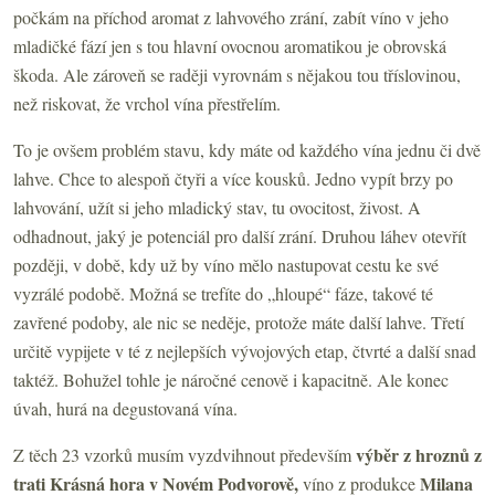
počkám na příchod aromat z lahvového zrání, zabít víno v jeho
mladičké fází jen s tou hlavní ovocnou aromatikou je obrovská
škoda. Ale zároveň se raději vyrovnám s nějakou tou tříslovinou,
než riskovat, že vrchol vína přestřelím.
To je ovšem problém stavu, kdy máte od každého vína jednu či dvě
lahve. Chce to alespoň čtyři a více kousků. Jedno vypít brzy po
lahvování, užít si jeho mladický stav, tu ovocitost, živost. A
odhadnout, jaký je potenciál pro další zrání. Druhou láhev otevřít
později, v době, kdy už by víno mělo nastupovat cestu ke své
vyzrálé podobě. Možná se trefíte do „hloupé“ fáze, takové té
zavřené podoby, ale nic se neděje, protože máte další lahve. Třetí
určitě vypijete v té z nejlepších vývojových etap, čtvrté a další snad
taktéž. Bohužel tohle je náročné cenově i kapacitně. Ale konec
úvah, hurá na degustovaná vína.
výběr z hroznů z
Z těch 23 vzorků musím vyzdvihnout především
trati Krásná hora v Novém Podvorově,
Milana
víno z produkce