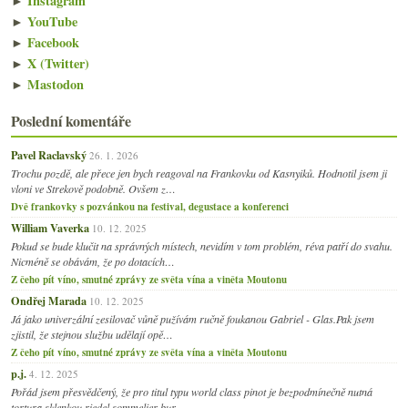
►
Instagram
►
YouTube
►
Facebook
►
X (Twitter)
►
Mastodon
Poslední komentáře
Pavel Raclavský
26. 1. 2026
Trochu pozdě, ale přece jen bych reagoval na Frankovku od Kasnyiků. Hodnotil jsem ji
vloni ve Strekově podobně. Ovšem z…
Dvě frankovky s pozvánkou na festival, degustace a konferenci
William Vaverka
10. 12. 2025
Pokud se bude klučit na správných místech, nevidím v tom problém, réva patří do svahu.
Nicméně se obávám, že po dotacích…
Z čeho pít víno, smutné zprávy ze světa vína a viněta Moutonu
Ondřej Marada
10. 12. 2025
Já jako univerzální zesilovač vůně pužívám ručně foukanou Gabriel - Glas.Pak jsem
zjistil, že stejnou službu udělají opě…
Z čeho pít víno, smutné zprávy ze světa vína a viněta Moutonu
p.j.
4. 12. 2025
Pořád jsem přesvědčený, že pro titul typu world class pinot je bezpodmínečně nutná
tortura sklenkou riedel sommelier bur…