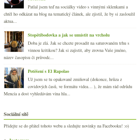
Patlal jsem teď na sociálky video s vinnými sklenkami a
chtěl ho odkázat na blog na tematický článek, ale zjistil, že by si zasloužil
aktua...
Stopětibodovka a jak se umístit na vrcholu
Doba je zlá. Jak se chcete prosadit na saturovaném trhu s
vinnou kritikou? Jak si zajistit, aby zrovna Vaše jméno,
název časopisu či průvodc...
Potěšení s El Rapolao
Už jsem se tu opakovaně zmiňoval (dokonce, hrůza z
covidových časů, ve formátu videa… ), že mám rád odrůdu
Mencía a dost vyhledávám vína hla...
Sociální sítě
Přidejte se do přátel tohoto webu a sledujte novinky na Facebooku! :o)