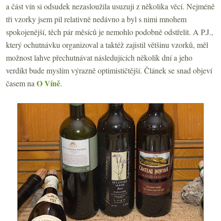
a část vín si odsudek nezasloužila usuzuji z několika věcí. Nejméně
tři vzorky jsem pil relativně nedávno a byl s nimi mnohem
spokojenější, těch pár měsíců je nemohlo podobně odstřelit. A P.J.,
který ochutnávku organizoval a taktéž zajistil většinu vzorků, měl
možnost lahve přechutnávat následujících několik dní a jeho
verdikt bude myslím výrazně optimističtější. Článek se snad objeví
O Víně
časem na
.