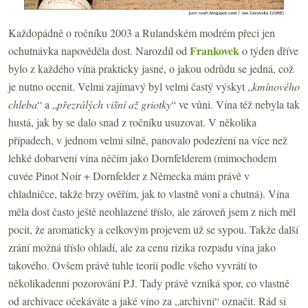
Každopádně o ročníku
2003 a
Rulandském modrém přeci jen
Frankovek
ochutnávka napověděla dost. Narozdíl od
o týden dříve
bylo z každého vína prakticky jasné, o jakou odrůdu se jedná, což
je nutno ocenit. Velmi zajímavý byl velmi častý výskyt „
kmínového
chleba
“ a „
přezrálých višní až griotky
“ ve vůni. Vína též nebyla tak
hustá, jak by se dalo snad z ročníku usuzovat. V několika
případech, v jednom velmi silně, panovalo podezření na více než
lehké dobarvení vína něčím jako Dornfelderem (mimochodem
cuvée Pinot Noir + Dornfelder z Německa mám právě v
chladničce, takže brzy ověřím, jak to vlastně voní a chutná). Vína
měla dost často ještě neohlazené tříslo, ale zároveň jsem z nich měl
pocit, že aromaticky a celkovým projevem už se sypou. Takže další
zrání možná tříslo ohladí, ale za cenu rizika rozpadu vína jako
takového. Ovšem právě tuhle teorii podle všeho vyvrátí to
několikadenní pozorování P.J. Tady právě vzniká spor, co vlastně
od archivace očekáváte a jaké víno za „archivní“ označit. Rád si