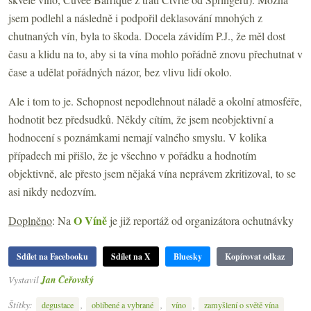
jsem podlehl a následně i podpořil deklasování mnohých z
chutnaných vín, byla to škoda. Docela závidím P.J., že měl dost
času a klidu na to, aby si ta vína mohlo pořádně znovu přechutnat v
čase a udělat pořádných názor, bez vlivu lidí okolo.
Ale i tom to je. Schopnost nepodlehnout náladě a okolní atmosféře,
hodnotit bez předsudků. Někdy cítím, že jsem neobjektivní a
hodnocení s poznámkami nemají valného smyslu. V kolika
případech mi přišlo, že je všechno v pořádku a hodnotím
objektivně, ale přesto jsem nějaká vína neprávem zkritizoval, to se
asi nikdy nedozvím.
O Víně
Doplněno
: Na
je již reportáž od organizátora ochutnávky
Sdílet na Facebooku
Sdílet na X
Bluesky
Kopírovat odkaz
Vystavil
Jan Čeřovský
Štítky:
,
,
,
degustace
oblíbené a vybrané
víno
zamyšlení o světě vína