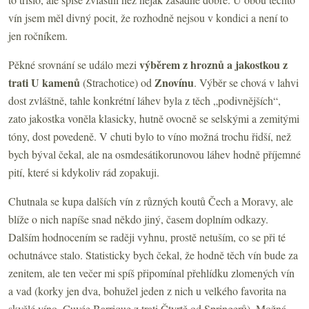
vín jsem měl divný pocit, že rozhodně nejsou v kondici a není to
jen ročníkem.
výběrem z hroznů a jakostkou z
Pěkné srovnání se událo mezi
trati U kamenů
Znovínu
(Strachotice) od
. Výběr se chová v lahvi
dost zvláštně, tahle konkrétní láhev byla z těch „podivnějších“,
zato jakostka voněla klasicky, hutně ovocně se selskými a zemitými
tóny, dost povedeně. V chuti bylo to víno možná trochu řidší, než
bych býval čekal, ale na osmdesátikorunovou láhev hodně příjemné
pití, které si kdykoliv rád zopakuji.
Chutnala se kupa dalších vín z různých koutů Čech a Moravy, ale
blíže o nich napíše snad někdo jiný, časem doplním odkazy.
Dalším hodnocením se raději vyhnu, prostě netuším, co se při té
ochutnávce stalo. Statisticky bych čekal, že hodně těch vín bude za
zenitem, ale ten večer mi spíš připomínal přehlídku zlomených vín
a vad (korky jen dva, bohužel jeden z nich u velkého favorita na
skvělé víno, Cuvée Barrique z trati Čtvrtě od Springerů). Možná