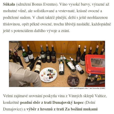
Sůkala
(sdružení Bonus Eventus). Víno vysoké barvy, výrazné až
mohutné vůně, ale sofistikované a vrstevnaté, krásně ovocné a
podtržené sudem. V chuti taktéž plnější, delší s ještě neohlazenou
tříslovinou, opět pěkně ovocné, trochu líbivěji nasládlé, každopádně
ještě s potenciálem dalšího vývoje a zrání.
Velmi zajímavé srovnání poskytla vína z Vinných sklepů Valtice,
pozdní sběr z trati Dunajovský kopec
konkrétně
(Dolní
výběr z hroznů z trati Za božími mukami
Dunajovice) a