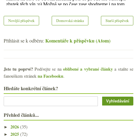
Novější příspěvek
Domovská stránka
Starší příspěvek
Komentáře k příspěvku (Atom)
Přihlásit se k odběru:
Jste tu poprvé?
oblíbené a vybrané články
Podívejte se na
a staňte se
na Facebooku
fanouškem stránek
.
Hledáte konkrétní článek?
Přehled článků...
2026
(35)
►
2025
(72)
►