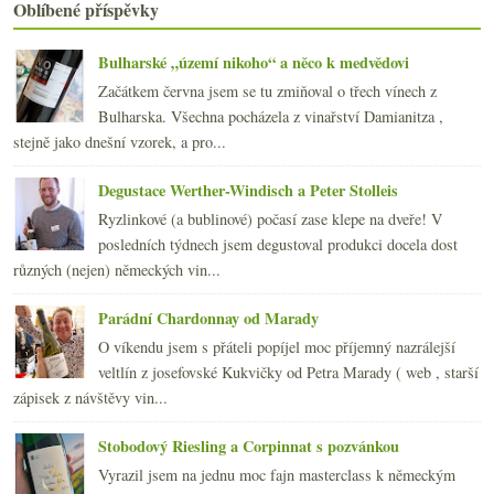
Oblíbené příspěvky
23x Rulandské modré 2003
Odjíždím, neplačte…
Výsledky ankety „Z bílých odrůd nejčastěji popíjím...
Bulharské „území nikoho“ a něco k medvědovi
Cabernetem z vinoték do zelinářství
Začátkem června jsem se tu zmiňoval o třech vínech z
Rudý jezdec – „Cheval Franc“
Bulharska. Všechna pocházela z vinařství Damianitza ,
Suši a Bourgogne „Cuvée Gerard Potel“ 2005
stejně jako dnešní vzorek, a pro...
První domácí chleba
února
(24)
►
Degustace Werther-Windisch a Peter Stolleis
ledna
(24)
►
Ryzlinkové (a bublinové) počasí zase klepe na dveře! V
2007
(108)
posledních týdnech jsem degustoval produkci docela dost
►
různých (nejen) německých vin...
Parádní Chardonnay od Marady
O víkendu jsem s přáteli popíjel moc příjemný nazrálejší
veltlín z josefovské Kukvičky od Petra Marady ( web , starší
zápisek z návštěvy vin...
Stobodový Riesling a Corpinnat s pozvánkou
Vyrazil jsem na jednu moc fajn masterclass k německým