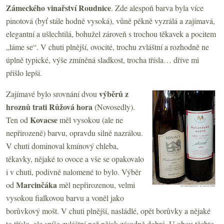
Zámeckého vinařství Roudnice
. Zde alespoň barva byla více
pinotová (byť stále hodně vysoká), vůně pěkně vyzrálá a zajímavá,
elegantní a ušlechtilá, bohužel zároveň s trochou těkavek a pocitem
„láme se“. V chuti plnější, ovocité, trochu zvláštní a rozhodně ne
úplně typické, výše zmíněná sladkost, trocha třísla… dříve mi
přišlo lepší.
výběrů z
Zajímavé bylo srovnání dvou
hroznů trati Růžová hora
(Novosedly).
Kovacse
Ten od
měl vysokou (ale ne
nepřirozeně) barvu, opravdu silně nazrálou.
V chuti dominoval kmínový chleba,
těkavky, nějaké to ovoce a vše se opakovalo
i v chuti, podivně nalomené to bylo. Výběr
Marcinčáka
od
měl nepřirozenou, velmi
vysokou fialkovou barvu a voněl jako
borůvkový mošt. V chuti plnější, nasládlé, opět borůvky a nějaké
to tříslo, ale spíše zvláštní než nějak zásadně dobré. U obou těchto