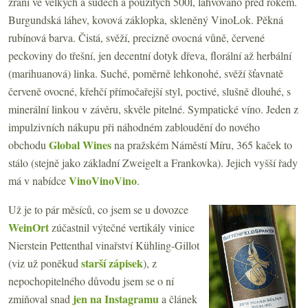
zrání ve velkých a sudech a použitých 500l, lahvováno před rokem.
Burgundská láhev, kovová záklopka, skleněný VinoLok. Pěkná
rubínová barva. Čistá, svěží, precizně ovocná vůně, červené
peckoviny do třešní, jen decentní dotyk dřeva, florální až herbální
(marihuanová) linka. Suché, poměrně lehkonohé, svěží šťavnatě
červeně ovocné, křehčí přímočařejší styl, poctivé, slušně dlouhé, s
minerální linkou v závěru, skvěle pitelné. Sympatické víno. Jeden z
impulzivních nákupu při náhodném zabloudění do nového
Global Wines
obchodu
na pražském Náměstí Míru, 365 kaček to
stálo (stejně jako základní Zweigelt a Frankovka). Jejich vyšší řady
VinoVinoVino
má v nabídce
.
Už je to pár měsíců, co jsem se u dovozce
WeinOrt
zúčastnil výtečné vertikály vinice
Nierstein Pettenthal vinařství Kühling-Gillot
starší zápisek
(viz už poněkud
), z
nepochopitelného důvodu jsem se o ní
jen na Instagramu
zmiňoval snad
a článek