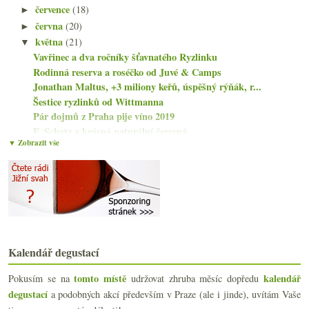
července
(18)
►
června
(20)
►
května
(21)
▼
Vavřinec a dva ročníky šťavnatého Ryzlinku
Rodinná reserva a roséčko od Juvé & Camps
Jonathan Maltus, +3 miliony keřů, úspěšný rýňák, r...
Šestice ryzlinků od Wittmanna
Pár dojmů z Praha pije víno 2019
F. Schatz a krásná naturální červená
▼ Zobrazit vše
Degustace pěstitelských Champagne
Šardonka z Bordeaux, novela vinařského zákona, Rob...
Myšinové Velasco a parádní pét nat z Mosely
První seznámení s vinařstvím Sklep 58
Rakouské bubliny od Bründlmayera
Špalkův Ryzlink a Rioja lákající architekturou
Třikrát velká španělská Garnacha
Nachmeleno, alkoholově zreformováno a bublinově er...
Kalendář degustací
Nadupaný Hibernal, lehkonohé Tři čtvrtě a valtický...
tomto místě
kalendář
Pokusím se na
udržovat zhruba měsíc dopředu
Lehkonohý Pinot a krásný suchý Riesling
degustací
a podobných akcí především v Praze (ale i jinde), uvítám Vaše
Výborná cava a španělská GSM směska