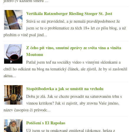
jezero (v každém směru ...
Vertikála Ratzenberger Riesling Steeger St. Jost
Stává se mi pravidelně, a je nemalá pravděpodobnost že
jsem se tu o problematice za těch 18+ let co píšu blog, a už
předtím o víně psal jind...
Z čeho pít víno, smutné zprávy ze světa vína a viněta
Moutonu
Patlal jsem teď na sociálky video s vinnými sklenkami a
chtěl ho odkázat na blog na tematický článek, ale zjistil, že by si zasloužil
aktua...
Stopětibodovka a jak se umístit na vrcholu
Doba je zlá. Jak se chcete prosadit na saturovaném trhu s
vinnou kritikou? Jak si zajistit, aby zrovna Vaše jméno,
název časopisu či průvodc...
Potěšení s El Rapolao
Už jsem se tu opakovaně zmiňoval (dokonce, hrůza z