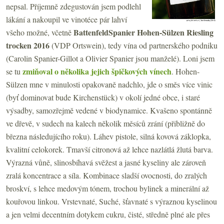
nepsal. Příjemně zdegustován jsem podlehl
lákání a nakoupil ve vinotéce pár lahví
BattenfeldSpanier Hohen-Sülzen Riesling
všeho možné, včetně
trocken 2016
(VDP Ortswein), tedy vína od partnerského podniku
(Carolin Spanier-Gillot a Olivier Spanier jsou manželé). Loni jsem
zmiňoval o několika jejich špičkových vínech
se tu
. Hohen-
Sülzen mne v minulosti opakovaně nadchlo, jde o směs více vinic
(byť dominovat bude Kirchenstück) v okolí jedné obce, i staré
výsadby, samozřejmě vedené v biodynamice. Kvašeno spontánně
ve dřevě, v sudech na kalech několik měsíců zrání (přibližně do
března následujícího roku). Láhev pistole, silná kovová záklopka,
kvalitní celokorek. Tmavší citronová až lehce nazlátlá žlutá barva.
Výrazná vůně, slinosbíhavá svěžest a jasné kyseliny ale zároveň
zralá koncentrace a síla. Kombinace sladší ovocnosti, do zralých
broskví, s lehce medovým tónem, trochou bylinek a minerální až
kouřovou linkou. Vrstevnaté, Suché, šťavnaté s výraznou kyselinou
a jen velmi decentním dotykem cukru, čisté, středně plné ale přes