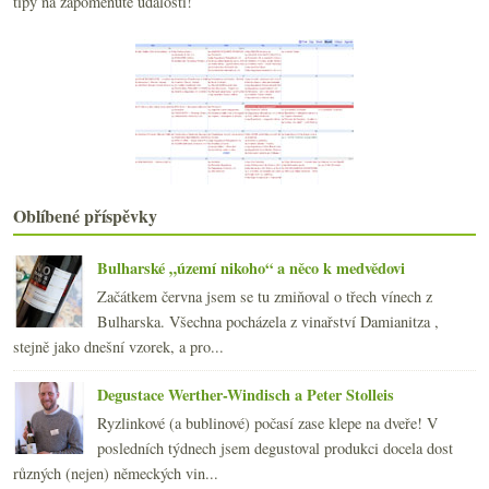
Lipovina od Bély Fekete
tipy na zapomenuté události!
Moravská červená z „Víno 66,6 a nic navíc“
Kadeau na ostrově Bornholm
Výtečné sherry a unavené anglické bubliny z M&S
dubna
(20)
►
března
(20)
►
února
(19)
►
ledna
(22)
►
2018
(240)
►
Oblíbené příspěvky
2017
(240)
►
2016
(250)
►
Bulharské „území nikoho“ a něco k medvědovi
2015
(251)
►
Začátkem června jsem se tu zmiňoval o třech vínech z
2014
(254)
►
Bulharska. Všechna pocházela z vinařství Damianitza ,
2013
(249)
►
stejně jako dnešní vzorek, a pro...
2012
(254)
►
2011
(252)
►
Degustace Werther-Windisch a Peter Stolleis
2010
(249)
►
Ryzlinkové (a bublinové) počasí zase klepe na dveře! V
2009
(249)
►
posledních týdnech jsem degustoval produkci docela dost
2008
(270)
►
různých (nejen) německých vin...