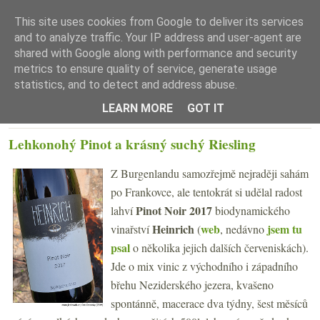
This site uses cookies from Google to deliver its services
and to analyze traffic. Your IP address and user-agent are
shared with Google along with performance and security
metrics to ensure quality of service, generate usage
statistics, and to detect and address abuse.
☰ Menu
LEARN MORE
GOT IT
PÁTEK 10. KVĚTNA 2019
Lehkonohý Pinot a krásný suchý Riesling
Z Burgenlandu samozřejmě nejraději sahám
po Frankovce, ale tentokrát si udělal radost
Pinot Noir 2017
lahví
biodynamického
Heinrich
web
jsem tu
vinařství
(
, nedávno
psal
o několika jejich dalších červeniskách).
Jde o mix vinic z východního i západního
břehu Neziderského jezera, kvašeno
spontánně, macerace dva týdny, šest měsíců