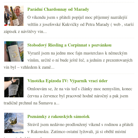
2007
(108)
►
Parádní Chardonnay od Marady
O víkendu jsem s přáteli popíjel moc příjemný nazrálejší
veltlín z josefovské Kukvičky od Petra Marady ( web , starší
zápisek z návštěvy vin...
Stobodový Riesling a Corpinnat s pozvánkou
Vyrazil jsem na jednu moc fajn masterclass k německým
vínům, určitě o ní bude ještě řeč, a jedním z prezentovaných
vín byl – vzhledem k zamě...
Vinotéka Epizoda IV: Výparník vrací úder
Omlouvám se, že na vás teď s články moc nemyslím, konec
června a července byl pracovně hodně náročný a pak jsem
tradičně prchnul na Šumavu a...
Poznámky z rakouských sámošek
Strávil jsem nedávno prodloužený víkend s rodinou a přáteli
v Rakousku. Zatímco ostatní lyžovali, já si oběhl místní