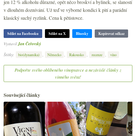
jen 12 % alkoholu důrazné, opět něco broskví a bylinek, se slaností
v dlouhém doznívání. Už teď ve výborné kondici k pití a parádní
klasický suchý ryzlink. Cena k pětistovce.
Sdílet na Facebooku
Sdílet na X
Bluesky
Kopírovat odkaz
Vystavil
Jan Čeřovský
Štítky:
,
,
,
,
bio(dynamika)
Německo
Rakousko
recenze
víno
Podpořte svého oblíbeného vínopsavce a nezávislé články z
vinného světa!
Související články