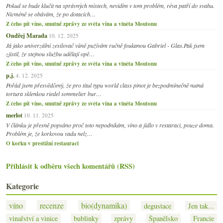
Pokud se bude klučit na správných místech, nevidím v tom problém, réva patří do svahu.
Nicméně se obávám, že po dotacích…
Z čeho pít víno, smutné zprávy ze světa vína a viněta Moutonu
Ondřej Marada
10. 12. 2025
Já jako univerzální zesilovač vůně pužívám ručně foukanou Gabriel - Glas.Pak jsem
zjistil, že stejnou službu udělají opě…
Z čeho pít víno, smutné zprávy ze světa vína a viněta Moutonu
p.j.
4. 12. 2025
Pořád jsem přesvědčený, že pro titul typu world class pinot je bezpodmínečně nutná
tortura sklenkou riedel sommelier bur…
Z čeho pít víno, smutné zprávy ze světa vína a viněta Moutonu
merlot
10. 11. 2025
V článku je přesně popsáno proč toto nepodnikám, víno a jídlo v restaraci, pouze doma.
Problém je, že korkovou vadu nelz…
O korku v prestižní restauraci
Přihlásit k odběru všech komentářů (RSS)
Kategorie
víno
recenze
bio(dynamika)
degustace
Jen tak...
vinařství a vinice
bublinky
zprávy
Španělsko
Francie