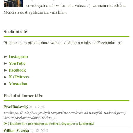
covidových časů, ve formátu videa… ), že mám rád odrůdu
Mencía a dost vyhledávám vína hla...
Sociální sítě
Přidejte se do přátel tohoto webu a sledujte novinky na Facebooku! :o)
►
Instagram
►
YouTube
►
Facebook
►
X (Twitter)
►
Mastodon
Poslední komentáře
Pavel Raclavský
26. 1. 2026
Trochu pozdě, ale přece jen bych reagoval na Frankovku od Kasnyiků. Hodnotil jsem ji
vloni ve Strekově podobně. Ovšem z…
Dvě frankovky s pozvánkou na festival, degustace a konferenci
William Vaverka
10. 12. 2025