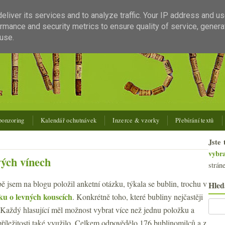
liver its services and to analyze traffic. Your IP address and u
rmance and security metrics to ensure quality of service, gener
use.
ponzoring
Kalendář ochutnávek
Inzerce & vzorky
Přebírání textů
Jste 
vybr
vých vínech
strán
 jsem na blogu položil anketní otázku, týkala se bublin, trochu v
Hled
ku o levných kouscích
. Konkrétně toho, které bubliny nejčastěji
Každý hlasující měl možnost vybrat více než jednu položku a
říležitosti také využilo. Celkem odpovědělo 176 bublinomilců a z