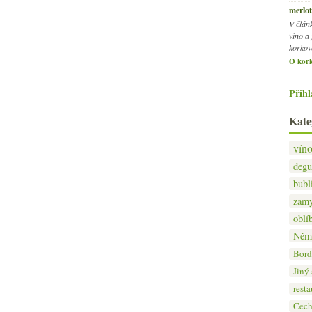
merlot
V člán
víno a 
korkov
O kork
Přihl
Kate
vín
degu
bubl
zamy
oblí
Něm
Bord
Jiný
resta
Čec