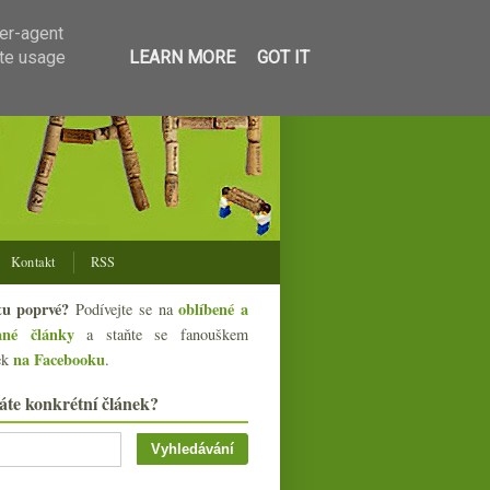
ser-agent
ate usage
LEARN MORE
GOT IT
Kontakt
RSS
tu poprvé?
oblíbené a
Podívejte se na
ané články
a staňte se fanouškem
na Facebooku
ek
.
áte konkrétní článek?