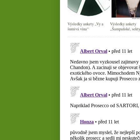
Výsledky ankety „Vy a
Výsledky ankety
šumivá vína“
„Šampaňské, sekty
šumivá vína piju“