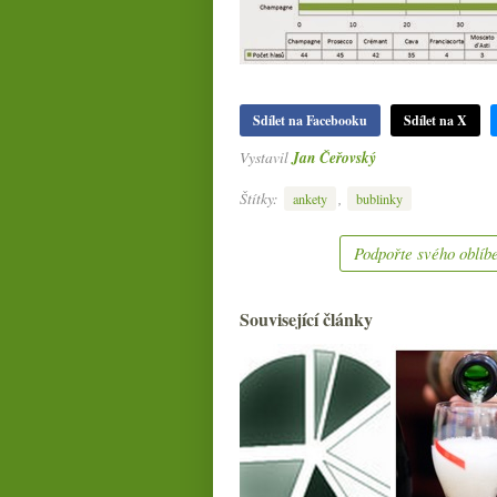
Sdílet na Facebooku
Sdílet na X
Vystavil
Jan Čeřovský
Štítky:
,
ankety
bublinky
Podpořte svého oblíbe
Související články