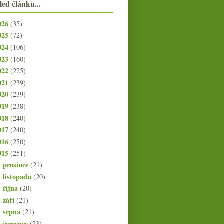
led článků...
026
(35)
025
(72)
024
(106)
023
(160)
022
(225)
021
(239)
020
(239)
019
(238)
018
(240)
017
(240)
016
(250)
015
(251)
prosince
(21)
►
listopadu
(20)
►
října
(20)
►
září
(21)
►
srpna
(21)
►
července
(23)
►