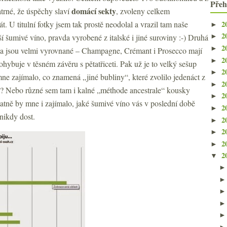
Přeh
domácí sekty
atrné, že úspěchy slaví
, zvoleny celkem
2
át. U titulní fotky jsem tak prostě neodolal a vrazil tam naše
►
2
í šumivé víno, pravda vyrobené z italské i jiné suroviny :-) Druhá
►
2
►
čka jsou velmi vyrovnané – Champagne, Crémant i Prosecco mají
2
►
ohybuje v těsném závěru s pětatřiceti. Pak už je to velký sešup
2
►
mne zajímalo, co znamená „jiné bubliny“, které zvolilo jedenáct z
2
►
u? Nebo různé sem tam i kalné „méthode ancestrale“ kousky
2
►
atně by mne i zajímalo, jaké šumivé víno vás v poslední době
2
►
nikdy dost.
2
►
2
►
2
►
2
▼