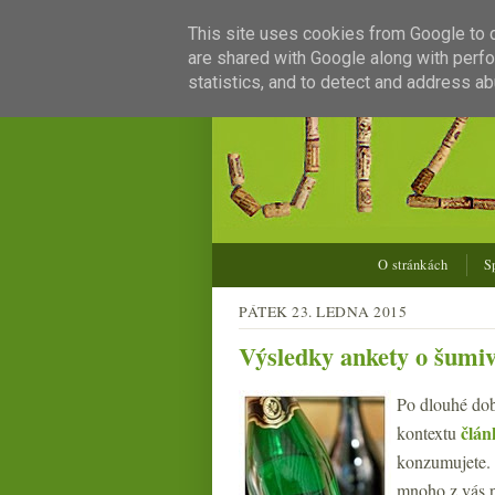
This site uses cookies from Google to de
are shared with Google along with perfo
statistics, and to detect and address ab
O stránkách
S
PÁTEK 23. LEDNA 2015
Výsledky ankety o šumi
Po dlouhé době
člán
kontextu
konzumujete. 
mnoho z vás p