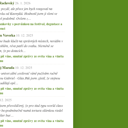
007
(108)
 Raclavský
26. 1. 2026
 pozdě, ale přece jen bych reagoval na
vku od Kasnyiků. Hodnotil jsem ji vloni ve
vě podobně. Ovšem z…
ankovky s pozvánkou na festival, degustace a
enci
am Vaverka
10. 12. 2025
se bude klučit na správných místech, nevidím v
oblém, réva patří do svahu. Nicméně se
, že po dotacích…
 pít víno, smutné zprávy ze světa vína a viněta
nu
j Marada
10. 12. 2025
o univerzální zesilovač vůně pužívám ručně
u Gabriel - Glas.Pak jsem zjistil, že stejnou
 udělají opě…
 pít víno, smutné zprávy ze světa vína a viněta
nu
 12. 2025
jsem přesvědčený, že pro titul typu world class
je bezpodmínečně nutná tortura sklenkou riedel
lier bur…
 pít víno, smutné zprávy ze světa vína a viněta
nu