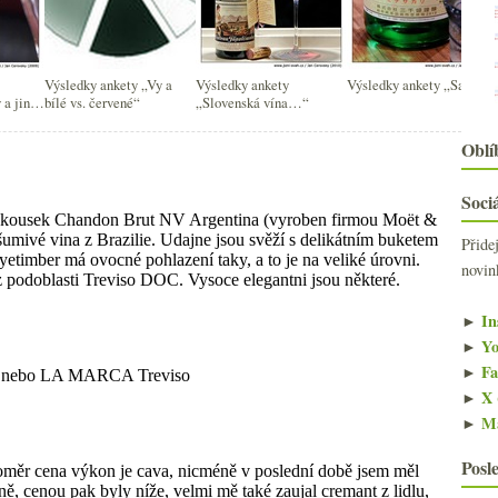
Výsledky ankety „Vy a
Výsledky ankety
Výsledky ankety „Saké?“
 a jiná
bílé vs. červené“
„Slovenská vína…“
Oblí
Sociá
Přide
novin
2
►
In
►
2
►
Yo
►
2
►
Fa
►
2
►
X 
►
2
►
Ma
►
2
►
Posl
2
►