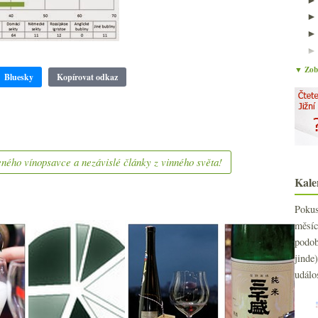
▼ Zobr
Bluesky
Kopírovat odkaz
ného vínopsavce a nezávislé články z vinného světa!
Kale
Poku
měs
podo
jind
událo