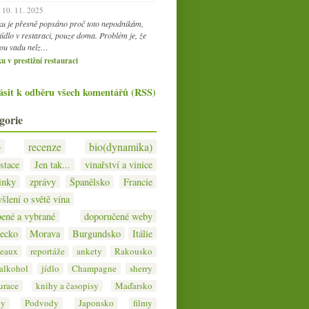
10. 11. 2025
ku je přesně popsáno proč toto nepodnikám,
jídlo v restaraci, pouze doma. Problém je, že
ou vadu nelz…
u v prestižní restauraci
ásit k odběru všech komentářů (RSS)
gorie
o
recenze
bio(dynamika)
stace
Jen tak...
vinařství a vinice
inky
zprávy
Španělsko
Francie
šlení o světě vína
bené a vybrané
doporučené weby
ecko
Morava
Burgundsko
Itálie
eaux
reportáže
ankety
Rakousko
 alkohol
jídlo
Champagne
sherry
urace
knihy a časopisy
Maďarsko
hy
Podvody
Japonsko
filmy