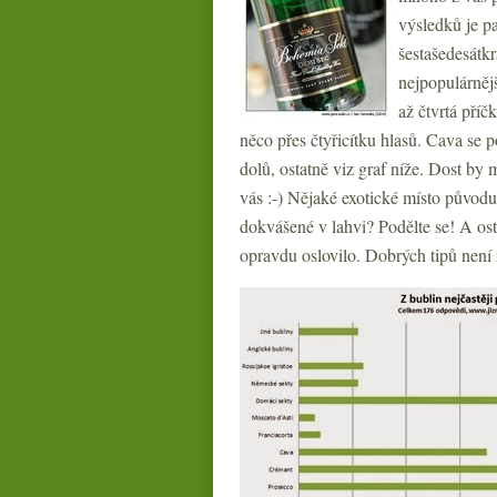
výsledků je p
šestašedesátkr
nejpopulárnějš
až čtvrtá pří
něco přes čtyřicítku hlasů. Cava se p
dolů, ostatně viz graf níže. Dost by 
vás :-) Nějaké exotické místo původ
dokvášené v lahvi? Podělte se! A ost
opravdu oslovilo. Dobrých tipů není 