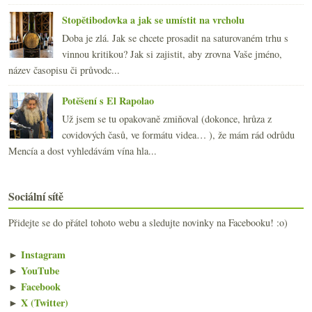
Stopětibodovka a jak se umístit na vrcholu
Doba je zlá. Jak se chcete prosadit na saturovaném trhu s
vinnou kritikou? Jak si zajistit, aby zrovna Vaše jméno,
název časopisu či průvodc...
Potěšení s El Rapolao
Už jsem se tu opakovaně zmiňoval (dokonce, hrůza z
covidových časů, ve formátu videa… ), že mám rád odrůdu
Mencía a dost vyhledávám vína hla...
Sociální sítě
Přidejte se do přátel tohoto webu a sledujte novinky na Facebooku! :o)
►
Instagram
►
YouTube
►
Facebook
►
X (Twitter)