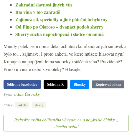
Zahradní slavnost jiných vín
Bio vína v bio zahradě
Zajímavosti, speciality a jiné páteční úchylárny
Od Fino po Oloroso – dvanáct podob sherry
Sherry suchá nepochopená i sladce omamná
Minulý pátek jsem doma dělal ochutnávku různorodých sudovek a
bylo to… zajímavé. I proto anketa, ve které můžete hlasovat nyní.
Kupujete na popíjení doma sudovky / stáčená vína? Pravidelně?
Přímo u vinaře nebo z vinotéky? Hlasujte.
Sdílet na Facebooku
Sdílet na X
Bluesky
Kopírovat odkaz
Vystavil
Jan Čeřovský
Štítky:
,
ankety
sherry
Podpořte svého oblíbeného vínopsavce a nezávislé články z
vinného světa!