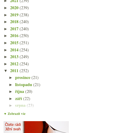
2021
(239)
►
2020
(239)
►
2019
(238)
►
2018
(240)
►
2017
(240)
►
2016
(250)
►
2015
(251)
►
2014
(254)
►
2013
(249)
►
2012
(254)
►
2011
(252)
▼
prosince
(21)
►
listopadu
(21)
►
října
(20)
►
září
(22)
►
srpna
(23)
►
července
(15)
►
▼ Zobrazit vše
června
(23)
►
května
(23)
►