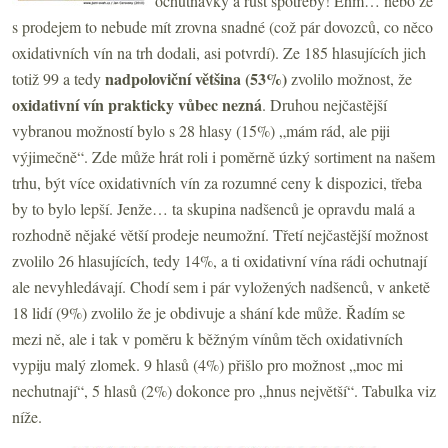
ochutnávky a růst spotřeby! Ehm… nebo že
s prodejem to nebude mít zrovna snadné (což pár dovozců, co něco
oxidativních vín na trh dodali, asi potvrdí). Ze 185 hlasujících jich
nadpoloviční většina (53
%)
totiž 99 a tedy
zvolilo možnost, že
oxidativní vín prakticky vůbec nezná
. Druhou nejčastější
vybranou možností bylo s 28 hlasy (15%) „mám rád, ale piji
výjimečně“. Zde může hrát roli i poměrně úzký sortiment na našem
trhu, být více oxidativních vín za rozumné ceny k dispozici, třeba
by to bylo lepší. Jenže… ta skupina nadšenců je opravdu malá a
rozhodně nějaké větší prodeje neumožní. Třetí nejčastější možnost
zvolilo 26 hlasujících, tedy 14%, a ti oxidativní vína rádi ochutnají
ale nevyhledávají. Chodí sem i pár vyložených nadšenců, v anketě
18 lidí (9%) zvolilo že je obdivuje a shání kde může. Řadím se
mezi ně, ale i tak v poměru k běžným vínům těch oxidativních
vypiju malý zlomek. 9 hlasů (4%) přišlo pro možnost „moc mi
nechutnají“, 5 hlasů (2%) dokonce pro „hnus největší“. Tabulka viz
níže.