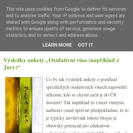
This site uses cookies from Google to deliver its services
and to analyze traffic. Your IP address and user-agent are
shared with Google along with performance and security
metrics to ensure quality of service, generate usage
statistics, and to detect and address abuse.
☰ Menu
LEARN MORE
GOT IT
PONDĚLÍ 21. ÚNORA 2011
Výsledky ankety „Oxidativní vína (například z
Jury)“
Co by tak výsledek ankety o poněkud
specifických oxidativních vínech napověděl
někomu, kdo se chystá začít je do ČR
dovážet? Tak například že i mezi vinnými
nadšenci (snad správně předpokládám, že to
je typický návštěvník tohoto blogu) je
obrovský potenciál pro edukativní