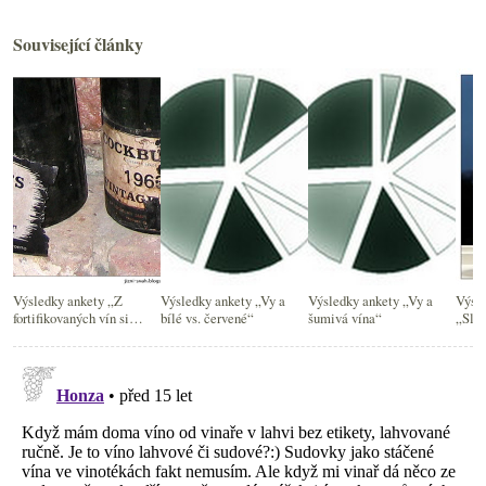
Související články
Výsledky ankety „Z
Výsledky ankety „Vy a
Výsledky ankety „Vy a
Výsle
fortifikovaných vín si
bílé vs. červené“
šumivá vína“
„Slo
nejčastěji dám...“