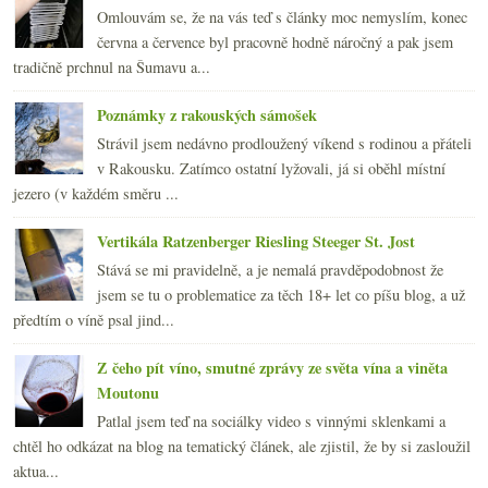
Omlouvám se, že na vás teď s články moc nemyslím, konec
června a července byl pracovně hodně náročný a pak jsem
tradičně prchnul na Šumavu a...
Poznámky z rakouských sámošek
Strávil jsem nedávno prodloužený víkend s rodinou a přáteli
v Rakousku. Zatímco ostatní lyžovali, já si oběhl místní
jezero (v každém směru ...
Vertikála Ratzenberger Riesling Steeger St. Jost
Stává se mi pravidelně, a je nemalá pravděpodobnost že
jsem se tu o problematice za těch 18+ let co píšu blog, a už
předtím o víně psal jind...
Z čeho pít víno, smutné zprávy ze světa vína a viněta
Moutonu
Patlal jsem teď na sociálky video s vinnými sklenkami a
chtěl ho odkázat na blog na tematický článek, ale zjistil, že by si zasloužil
aktua...