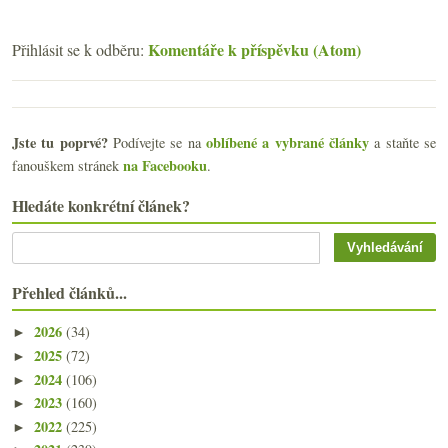
Komentáře k příspěvku (Atom)
Přihlásit se k odběru:
Jste tu poprvé?
oblíbené a vybrané články
Podívejte se na
a staňte se
na Facebooku
fanouškem stránek
.
Hledáte konkrétní článek?
Přehled článků...
2026
(34)
►
2025
(72)
►
2024
(106)
►
2023
(160)
►
2022
(225)
►