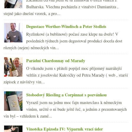
54°C aneb sous vide pokusy – kližka, řepa, …
Bulharska. Všechna pocházela z vinařství Damianitza ,
Málo sexu mezi révami, články o víně v novinách a ...
stejně jako dnešní vzorek, a pro...
ledna
(21)
►
2010
(249)
Degustace Werther-Windisch a Peter Stolleis
►
2009
(249)
►
Ryzlinkové (a bublinové) počasí zase klepe na dveře! V
2008
(270)
►
posledních týdnech jsem degustoval produkci docela dost
2007
(108)
►
různých (nejen) německých vin...
Parádní Chardonnay od Marady
O víkendu jsem s přáteli popíjel moc příjemný nazrálejší
veltlín z josefovské Kukvičky od Petra Marady ( web , starší
zápisek z návštěvy vin...
Stobodový Riesling a Corpinnat s pozvánkou
Vyrazil jsem na jednu moc fajn masterclass k německým
vínům, určitě o ní bude ještě řeč, a jedním z prezentovaných
vín byl – vzhledem k zamě...
Vinotéka Epizoda IV: Výparník vrací úder