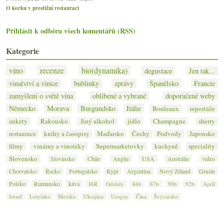
O korku v prestižní restauraci
Přihlásit k odběru všech komentářů (RSS)
Kategorie
víno
recenze
bio(dynamika)
degustace
Jen tak...
vinařství a vinice
bublinky
zprávy
Španělsko
Francie
zamyšlení o světě vína
oblíbené a vybrané
doporučené weby
Německo
Morava
Burgundsko
Itálie
Bordeaux
reportáže
ankety
Rakousko
Jiný alkohol
jídlo
Champagne
sherry
restaurace
knihy a časopisy
Maďarsko
Čechy
Podvody
Japonsko
filmy
vinárny a vinotéky
Supermarketovky
kuchyně
speciality
Slovensko
Slovinsko
Chile
Anglie
USA
Austrálie
video
Chorvatsko
Řecko
Portugalsko
Kypr
Argentina
Nový Zéland
Gruzie
Polsko
Rumunsko
káva
JAR
Odrůdy
84b
87b
90b
92b
Apríl
Izrael
Lotyšsko
Mexiko
Ukrajina
Urugay
Čína
Švýcarsko