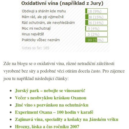
Zde na blogu se o oxidativní vína, různé netradiční záležitosti
vyrobené bez síry a podobné věci otírám docela často. Pro zájemce
jsou tu například následující články:
Jurský park – nebojte se vínosaurů!
Večer s neobvyklou kráskou Oxanou
Jiné víno s pozvánkou na ochutnávku
Experiment Oxana – 100 hodin v karafě
Zajímavá vína, speciality a koňaky na Jánském vršku
Hrozny, láska a čas ročníku 2007