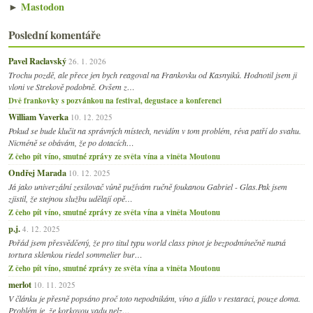
►
Mastodon
Poslední komentáře
Pavel Raclavský
26. 1. 2026
Trochu pozdě, ale přece jen bych reagoval na Frankovku od Kasnyiků. Hodnotil jsem ji
vloni ve Strekově podobně. Ovšem z…
Dvě frankovky s pozvánkou na festival, degustace a konferenci
William Vaverka
10. 12. 2025
Pokud se bude klučit na správných místech, nevidím v tom problém, réva patří do svahu.
Nicméně se obávám, že po dotacích…
Z čeho pít víno, smutné zprávy ze světa vína a viněta Moutonu
Ondřej Marada
10. 12. 2025
Já jako univerzální zesilovač vůně pužívám ručně foukanou Gabriel - Glas.Pak jsem
zjistil, že stejnou službu udělají opě…
Z čeho pít víno, smutné zprávy ze světa vína a viněta Moutonu
p.j.
4. 12. 2025
Pořád jsem přesvědčený, že pro titul typu world class pinot je bezpodmínečně nutná
tortura sklenkou riedel sommelier bur…
Z čeho pít víno, smutné zprávy ze světa vína a viněta Moutonu
merlot
10. 11. 2025
V článku je přesně popsáno proč toto nepodnikám, víno a jídlo v restaraci, pouze doma.
Problém je, že korkovou vadu nelz…