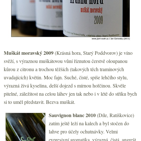
Muškát moravský 2009
(Krásná hora, Starý Poddvorov) je víno
svěží, s výraznou muškátovou vůní říznutou čerstvě oloupanou
kůrou z citronu a trochou těžších (takových těch tramínových
uvadajících) květin. Moc fajn. Suché, čisté, spíše lehčího stylu,
výrazná živá kyselina, delší dojezd s mírnou hořčinou. Skvěle
pitelné, záležitost na celou láhev jen tak nebo i v létě do střiku bych
si to uměl představit. Bezva muškát.
Sauvignon blanc 2010
(Díle, Ratíškovice)
zatím ještě leží na kalech a byl stočen do
lahve pro účely ochutnávky. Velmi
expresivní aromatika, výrazná, čistá, angrešt,