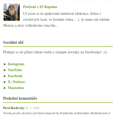
Potěšení s El Rapolao
Už jsem se tu opakovaně zmiňoval (dokonce, hrůza z
covidových časů, ve formátu videa… ), že mám rád odrůdu
Mencía a dost vyhledávám vína hla...
Sociální sítě
Přidejte se do přátel tohoto webu a sledujte novinky na Facebooku! :o)
►
Instagram
►
YouTube
►
Facebook
►
X (Twitter)
►
Mastodon
Poslední komentáře
Pavel Raclavský
26. 1. 2026
Trochu pozdě, ale přece jen bych reagoval na Frankovku od Kasnyiků. Hodnotil jsem ji