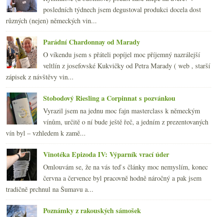
2008
(270)
►
posledních týdnech jsem degustoval produkci docela dost
2007
(108)
►
různých (nejen) německých vin...
Parádní Chardonnay od Marady
O víkendu jsem s přáteli popíjel moc příjemný nazrálejší
veltlín z josefovské Kukvičky od Petra Marady ( web , starší
zápisek z návštěvy vin...
Stobodový Riesling a Corpinnat s pozvánkou
Vyrazil jsem na jednu moc fajn masterclass k německým
vínům, určitě o ní bude ještě řeč, a jedním z prezentovaných
vín byl – vzhledem k zamě...
Vinotéka Epizoda IV: Výparník vrací úder
Omlouvám se, že na vás teď s články moc nemyslím, konec
června a července byl pracovně hodně náročný a pak jsem
tradičně prchnul na Šumavu a...
Poznámky z rakouských sámošek