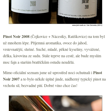
Pinot Noir 2008
(Čejkovice + Nácestky, Ratíškovice) na tom byl
už mnohem lépe. Příjemná aromatika, ovoce do jahod,
vrstevnatější, slušné. Suché, mladé, pěkné kyseliny, vyvážené,
délka, kávovina ze sudu. Stále teprve na cestě, ale bude myslím
moc fajn a starším bratříčkům ostudu neudělá.
Pinot
Mimo oficiální seznam jsme už uprostřed noci ochutnali i
Noir 2007
a to bylo někde úplně jinde, nádherný typický pinot na
vrcholu sil, bezvadné pití. Dobré víno chce čas!