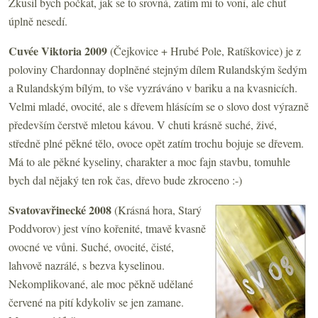
Zkusil bych počkat, jak se to srovná, zatím mi to voní, ale chuť
úplně nesedí.
Cuvée Viktoria 2009
(Čejkovice + Hrubé Pole, Ratíškovice) je z
poloviny Chardonnay doplněné stejným dílem Rulandským šedým
a Rulandským bílým, to vše vyzráváno v bariku a na kvasnicích.
Velmi mladé, ovocité, ale s dřevem hlásícím se o slovo dost výrazně
především čerstvě mletou kávou. V chuti krásně suché, živé,
středně plné pěkné tělo, ovoce opět zatím trochu bojuje se dřevem.
Má to ale pěkné kyseliny, charakter a moc fajn stavbu, tomuhle
bych dal nějaký ten rok čas, dřevo bude zkroceno :-)
Svatovavřinecké 2008
(Krásná hora, Starý
Poddvorov) jest víno kořenité, tmavě kvasně
ovocné ve vůni. Suché, ovocité, čisté,
lahvově nazrálé, s bezva kyselinou.
Nekomplikované, ale moc pěkně udělané
červené na pití kdykoliv se jen zamane.