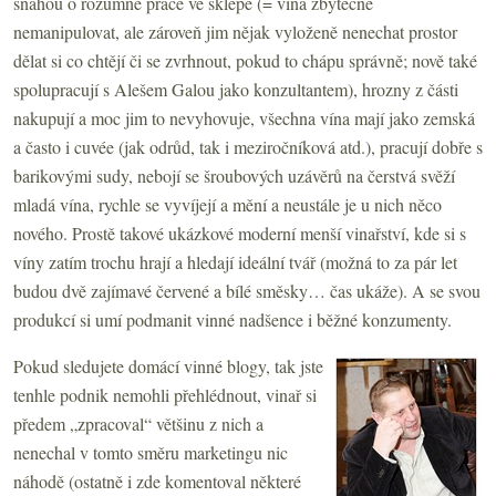
snahou o rozumné práce ve sklepě (= vína zbytečně
nemanipulovat, ale zároveň jim nějak vyloženě nenechat prostor
dělat si co chtějí či se zvrhnout, pokud to chápu správně; nově také
spolupracují s Alešem Galou jako konzultantem), hrozny z části
nakupují a moc jim to nevyhovuje, všechna vína mají jako zemská
a často i cuvée (jak odrůd, tak i meziročníková atd.), pracují dobře s
barikovými sudy, nebojí se šroubových uzávěrů na čerstvá svěží
mladá vína, rychle se vyvíjejí a mění a neustále je u nich něco
nového. Prostě takové ukázkové moderní menší vinařství, kde si s
víny zatím trochu hrají a hledají ideální tvář (možná to za pár let
budou dvě zajímavé červené a bílé směsky… čas ukáže). A se svou
produkcí si umí podmanit vinné nadšence i běžné konzumenty.
Pokud sledujete domácí vinné blogy, tak jste
tenhle podnik nemohli přehlédnout, vinař si
předem „zpracoval“ většinu z nich a
nenechal v tomto směru marketingu nic
náhodě (ostatně i zde komentoval některé