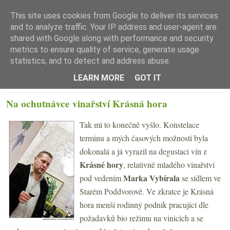
This site uses cookies from Google to deliver its services
and to analyze traffic. Your IP address and user-agent are
shared with Google along with performance and security
metrics to ensure quality of service, generate usage
statistics, and to detect and address abuse.
☰ Menu
LEARN MORE
GOT IT
STŘEDA 9. ÚNORA 2011
Na ochutnávce vinařství Krásná hora
Tak mi to konečně vyšlo. Konstelace
termínu a mých časových možností byla
dokonalá a já vyrazil na degustaci vín z
Krásné hory
, relativně mladého vinařství
Marka Vybírala
pod vedením
se sídlem ve
Starém Poddvorově. Ve zkratce je Krásná
hora menší rodinný podnik pracující dle
požadavků bio režimu na vinicích a se