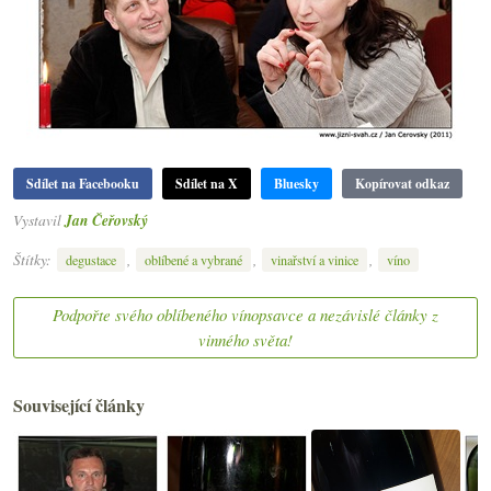
Sdílet na Facebooku
Sdílet na X
Bluesky
Kopírovat odkaz
Vystavil
Jan Čeřovský
Štítky:
,
,
,
degustace
oblíbené a vybrané
vinařství a vinice
víno
Podpořte svého oblíbeného vínopsavce a nezávislé články z
vinného světa!
Související články