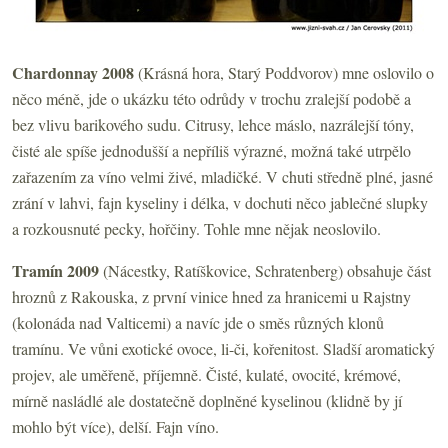
Chardonnay 2008
(Krásná hora, Starý Poddvorov) mne oslovilo o
něco méně, jde o ukázku této odrůdy v trochu zralejší podobě a
bez vlivu barikového sudu. Citrusy, lehce máslo, nazrálejší tóny,
čisté ale spíše jednodušší a nepříliš výrazné, možná také utrpělo
zařazením za víno velmi živé, mladičké. V chuti středně plné, jasné
zrání v lahvi, fajn kyseliny i délka, v dochuti něco jablečné slupky
a rozkousnuté pecky, hořčiny. Tohle mne nějak neoslovilo.
Tramín 2009
(Nácestky, Ratíškovice, Schratenberg) obsahuje část
hroznů z Rakouska, z první vinice hned za hranicemi u Rajstny
(kolonáda nad Valticemi) a navíc jde o směs různých klonů
tramínu. Ve vůni exotické ovoce, li-či, kořenitost. Sladší aromatický
projev, ale uměřeně, příjemně. Čisté, kulaté, ovocité, krémové,
mírně nasládlé ale dostatečně doplněné kyselinou (klidně by jí
mohlo být více), delší. Fajn víno.