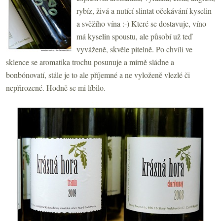
rybíz, živá a nutící slintat očekávání kyselin
a svěžího vína :-) Které se dostavuje, víno
má kyselin spoustu, ale působí už teď
vyváženě, skvěle pitelně. Po chvíli ve
sklence se aromatika trochu posunuje a mírně sládne a
bonbónovatí, stále je to ale příjemné a ne vyloženě vlezlé či
nepřirozené. Hodně se mi líbilo.