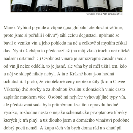
Marek Vybíral plynule a vtipně („na globální oteplování věříme,
proto jsme si pořídili i olivu“) táhl celou degustaci, upřímně se
bavil o vzniku vín a jeho pohledu na ně a celkově si myslím získal
dav. Nyní už chápu to předchozí až (na můj vkus) trochu nekritické
nadšení ostatních :-) Osobnost vinaře je samozřejmě zásadní věc a
od vín ji nelze oddělit, to je jasné, ale vína by si měl užít i ten, kdo
u něj ve sklepě nikdy nebyl. A ta z Krásné hora jsou hodná
ochutnání. I proto, že vinotékové ceny nepřekročily (krom Cuvée
Viktoria) dvě stovky a za shodnou kvalitu z domácích vinic často
zaplatíte mnohem více. Osobně mi nejvíce vyhovují jiné typy vín,
ale představená sada byla průměrnou kvalitou opravdu hodně
vysoko, rozhodně nešlo o nějaké schematické prvoplánové líbivky
kterých je trh plný, a už dlouho jsem u domácího vinařství podobně
dobrý pocit neměl. A kupu těch vín bych doma rád a s chutí pil.