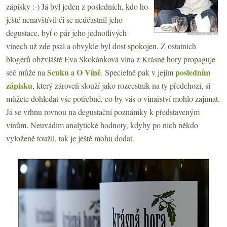
zápisky :-) Já byl jeden z posledních, kdo ho
ještě nenavštívil či se neúčastnil jeho
degustace, byť o pár jeho jednotlivých
vínech už zde psal a obvykle byl dost spokojen. Z ostatních
blogerů obzvláště Eva Skokánková vína z Krásné hory propaguje
Scuku
O Víně
posledním
seč může na
a
. Specielně pak v jejím
zápisku
, který zároveň slouží jako rozcestník na ty předchozí, si
můžete dohledat vše potřebné, co by vás o vinařství mohlo zajímat.
Já se vrhnu rovnou na degustační poznámky k představeným
vínům. Neuvádím analytické hodnoty, kdyby po nich někdo
vyloženě toužil, tak je ještě mohu dodat.