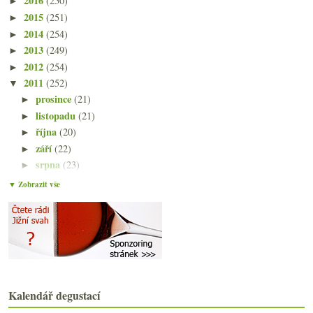
2016
(250)
►
2015
(251)
►
2014
(254)
►
2013
(249)
►
2012
(254)
►
2011
(252)
▼
prosince
(21)
►
listopadu
(21)
►
října
(20)
►
září
(22)
►
srpna
(23)
►
července
(15)
►
▼ Zobrazit vše
června
(23)
►
května
(23)
►
dubna
(20)
►
března
(23)
►
února
(20)
▼
Fotosoutěž – galerie & hlasování
Televizní vinařská odyssea Zdeňka Trošky
Kalendář degustací
Základní divoké burgundské od Ponsota