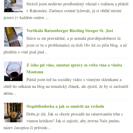
Strávil jsem nedávno prodloužený víkend s rodinou a přáteli
v Rakousku. Zatímco ostatní lyžovali, já si oběhl místní
jezero (v každém směru ...
Vertikála Ratzenberger Riesling Steeger St. Jost
Stává se mi pravidelně, a je nemalá pravděpodobnost že
jsem se tu o problematice za těch 18+ let co píšu blog, a už
předtím o víně psal jind...
Z čeho pít víno, smutné zprávy ze světa vína a viněta
Moutonu
Patlal jsem teď na sociálky video s vinnými sklenkami a
chtěl ho odkázat na blog na tematický článek, ale zjistil, že by si zasloužil
aktua...
Stopětibodovka a jak se umístit na vrcholu
Doba je zlá. Jak se chcete prosadit na saturovaném trhu s
vinnou kritikou? Jak si zajistit, aby zrovna Vaše jméno,
název časopisu či průvodc...