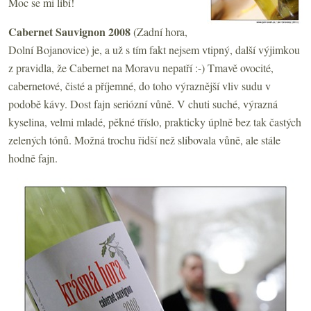
Moc se mi líbí!
Cabernet Sauvignon 2008
(Zadní hora,
Dolní Bojanovice) je, a už s tím fakt nejsem vtipný, další výjimkou
z pravidla, že Cabernet na Moravu nepatří :-) Tmavě ovocité,
cabernetové, čisté a příjemné, do toho výraznější vliv sudu v
podobě kávy. Dost fajn seriózní vůně. V chuti suché, výrazná
kyselina, velmi mladé, pěkné tříslo, prakticky úplně bez tak častých
zelených tónů. Možná trochu řidší než slibovala vůně, ale stále
hodně fajn.