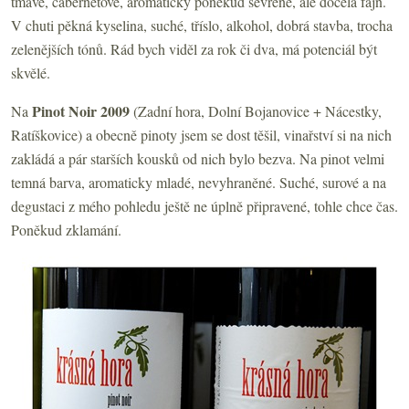
tmavé, cabernetové, aromaticky poněkud sevřené, ale docela fajn.
V chuti pěkná kyselina, suché, tříslo, alkohol, dobrá stavba, trocha
zelenějších tónů. Rád bych viděl za rok či dva, má potenciál být
skvělé.
Pinot Noir 2009
Na
(Zadní hora, Dolní Bojanovice + Nácestky,
Ratíškovice) a obecně pinoty jsem se dost těšil, vinařství si na nich
zakládá a pár starších kousků od nich bylo bezva. Na pinot velmi
temná barva, aromaticky mladé, nevyhraněné. Suché, surové a na
degustaci z mého pohledu ještě ne úplně připravené, tohle chce čas.
Poněkud zklamání.