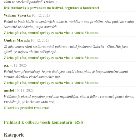
vloni ve Strekově podobně. Ovšem z…
Dvě frankovky s pozvánkou na festival, degustace a konferenci
William Vaverka
10. 12. 2025
Pokud se bude klučit na správných místech, nevidím v tom problém, réva patří do svahu.
Nicméně se obávám, že po dotacích…
Z čeho pít víno, smutné zprávy ze světa vína a viněta Moutonu
Ondřej Marada
10. 12. 2025
Já jako univerzální zesilovač vůně pužívám ručně foukanou Gabriel - Glas.Pak jsem
zjistil, že stejnou službu udělají opě…
Z čeho pít víno, smutné zprávy ze světa vína a viněta Moutonu
p.j.
4. 12. 2025
Pořád jsem přesvědčený, že pro titul typu world class pinot je bezpodmínečně nutná
tortura sklenkou riedel sommelier bur…
Z čeho pít víno, smutné zprávy ze světa vína a viněta Moutonu
merlot
10. 11. 2025
V článku je přesně popsáno proč toto nepodnikám, víno a jídlo v restaraci, pouze doma.
Problém je, že korkovou vadu nelz…
O korku v prestižní restauraci
Přihlásit k odběru všech komentářů (RSS)
Kategorie