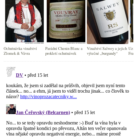
Ochutnávka vinařství
Parádní Chenin Blanc a
Vinařství Salwey a jejich
Uzrál
Zlomek & Vávra
prokletí ochutnávek
výtečné „burgundy“
Frant
degus
pár o