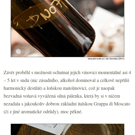
Závěr proběhl s možností ochutnat jejich vínovici momentálně asi 4
– 5 let v sudu (nic zásadního, alkohol dominoval a celkově nepříliš
harmonický destilát) a loňskou matolinovici, což je naopak
bezvadná voňavá vyvážená silná pálenka, která by si v ničem
nezadala s jakoukoliv dobrou základní italskou Grappa di Moscato
(či z jiné aromatické odrůdy), moc pěkné.