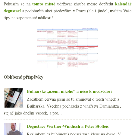
tomto místě
kalendář
Pokusím se na
udržovat zhruba měsíc dopředu
26. února 2011 – večer pro „TO“ víno
degustací
a podobných akcí především v Praze (ale i jinde), uvítám Vaše
Degustace sudovek aneb PETky objemu magnum
Výsledky ankety „Oxidativní vína (například z Jury)“
tipy na zapomenuté události!
Z archivu vylovený fajn Pinot a Ryzlink
Zachraňte Bočky, VOC, Riesling kraluje, co by měl ...
Bod „G“ aneb jaké viněty máte rádi?
Desítka maďarských vín ve Viničním altánu
Báječný překvapivý Pinot Noir z Německa
Dobré i špatné zprávy ze světa vína a vínopsavců
Koráb plný netradičního skvělého vlašáku
Na ochutnávce vinařství Krásná hora
Výsledky vinné ankety „Na Slevomatu a podobných we...
Oblíbené příspěvky
Růžové šampaňské, ryzlink a ryzlinkosauvignon
Muscat Hamburg & Doccio a Matteo Riserva
Bulharské „území nikoho“ a něco k medvědovi
Nezvyklá degustační sada – Leroy, Tichý, Vollenwei...
Začátkem června jsem se tu zmiňoval o třech vínech z
54°C aneb sous vide pokusy – kližka, řepa, …
Bulharska. Všechna pocházela z vinařství Damianitza ,
Málo sexu mezi révami, články o víně v novinách a ...
stejně jako dnešní vzorek, a pro...
ledna
(21)
►
2010
(249)
Degustace Werther-Windisch a Peter Stolleis
►
2009
(249)
►
Ryzlinkové (a bublinové) počasí zase klepe na dveře! V