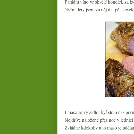
Parádní víno ve skvělé kondici, za k
čtyřmi lety jsem za něj dal pět stovek 
I maso se vyvedlo, byť šlo o náš prv
Nejdříve naložené přes noc v lednici
Zvládne kdokoliv a to maso je uděl