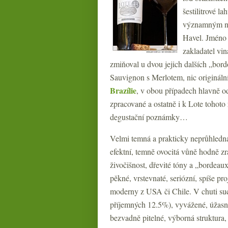
šestilitrové l
významným náv
Havel. Jméno 
zakladatel vin
zmiňoval u dvou jejich dalších „bord
Sauvignon s Merlotem, nic origináln
Brazílie
, v obou případech hlavně 
zpracované a ostatně i k Lote tohoto
degustační poznámky…
Velmi temná a prakticky neprůhledná 
efektní, temně ovocitá vůně hodně zra
živočišnost, dřevité tóny a „bordeau
pěkné, vrstevnaté, seriózní, spíše p
moderny z USA či Chile. V chuti suché
příjemných 12.5%), vyvážené, úžasn
bezvadně pitelné, výborná struktura, 