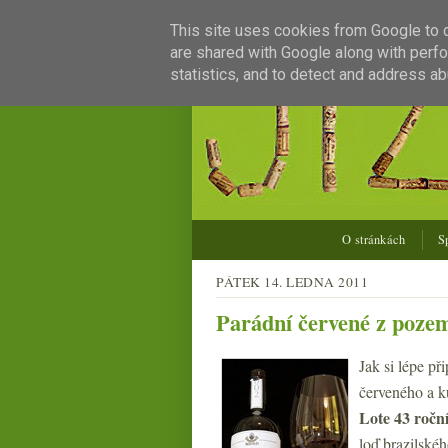
This site uses cookies from Google to de
are shared with Google along with perfo
statistics, and to detect and address ab
O stránkách
S
PÁTEK 14. LEDNA 2011
Parádní červené z pozem
Jak si lépe p
červeného a k
Lote 43 ročn
loď brazilské