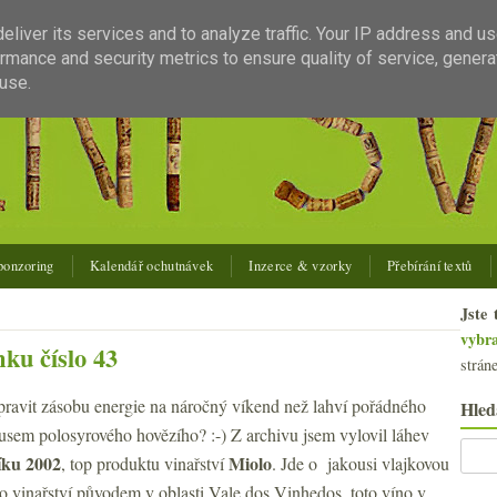
liver its services and to analyze traffic. Your IP address and u
rmance and security metrics to ensure quality of service, gener
use.
ponzoring
Kalendář ochutnávek
Inzerce & vzorky
Přebírání textů
Jste 
vybr
ku číslo 43
strán
řipravit zásobu energie na náročný víkend než lahví pořádného
Hled
usem polosyrového hovězího? :-) Z archivu jsem vylovil láhev
íku 2002
Miolo
, top produktu vinařství
. Jde o jakousi vlajkovou
ho vinařství původem v oblasti Vale dos Vinhedos, toto víno v