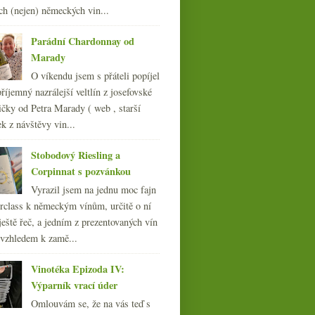
ch (nejen) německých vin...
Lunier
3x Ryzlink – z Alsaska, Moravy i od
Rýna
Parádní Chardonnay od
Víno a tvar lahve & nové designové
Marady
přírůstky
O víkendu jsem s přáteli popíjel
Silvestrovské degustační poznámky
říjemný nazrálejší veltlín z josefovské
010
(249)
čky od Petra Marady ( web , starší
009
(249)
ek z návštěvy vin...
008
(270)
007
(108)
Stobodový Riesling a
Corpinnat s pozvánkou
Vyrazil jsem na jednu moc fajn
rclass k německým vínům, určitě o ní
ještě řeč, a jedním z prezentovaných vín
 vzhledem k zamě...
Vinotéka Epizoda IV:
Výparník vrací úder
Omlouvám se, že na vás teď s