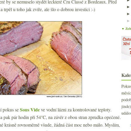
teré by se nemuselo stydět leckteré Cru Classé z Bordeaux. Před
a trpěl u toho jak zvíře, ale šlo o dobrou investici :-)
▼ Zobr
Kale
Poku
měs
podo
jind
Sous Vide
ní pokus se
ve vodní lázni za kontrolované teploty.
událo
 a pak pár hodin při 54°C, na závěr z obou stran zprudka opečené.
ané krásně rovnoměrně všude, žádná část moc nebo málo. Myslím,