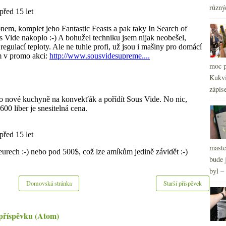
různý
moc p
2
►
Kukvi
2
►
zápis
2
►
2
►
maste
bude 
byl –
Domovská stránka
Starší příspěvek
příspěvku (Atom)