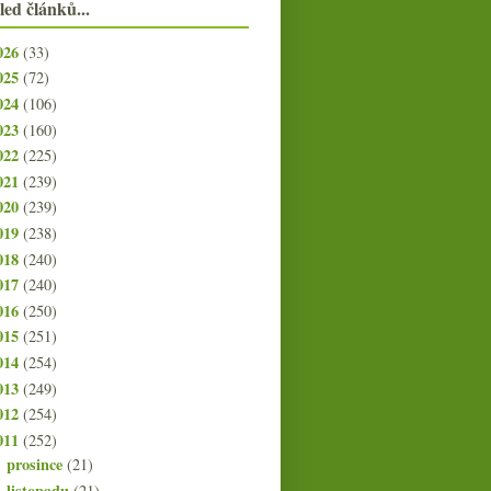
led článků...
026
(33)
025
(72)
024
(106)
023
(160)
022
(225)
021
(239)
020
(239)
019
(238)
018
(240)
017
(240)
016
(250)
015
(251)
014
(254)
013
(249)
012
(254)
011
(252)
prosince
(21)
►
listopadu
(21)
►