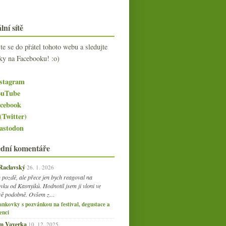
lní sítě
jte se do přátel tohoto webu a sledujte
ky na Facebooku! :o)
stagram
uTube
cebook
(Twitter)
stodon
ední komentáře
 Raclavský
26. 1. 2026
 pozdě, ale přece jen bych reagoval na
vku od Kasnyiků. Hodnotil jsem ji vloni ve
vě podobně. Ovšem z…
ankovky s pozvánkou na festival, degustace a
enci
am Vaverka
10. 12. 2025