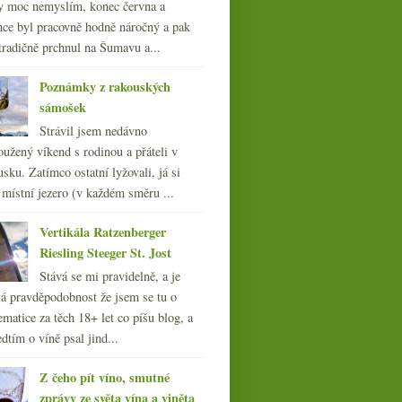
y moc nemyslím, konec června a
nce byl pracovně hodně náročný a pak
tradičně prchnul na Šumavu a...
Poznámky z rakouských
sámošek
Strávil jsem nedávno
oužený víkend s rodinou a přáteli v
sku. Zatímco ostatní lyžovali, já si
 místní jezero (v každém směru ...
Vertikála Ratzenberger
Riesling Steeger St. Jost
Stává se mi pravidelně, a je
á pravděpodobnost že jsem se tu o
ematice za těch 18+ let co píšu blog, a
dtím o víně psal jind...
Z čeho pít víno, smutné
zprávy ze světa vína a viněta