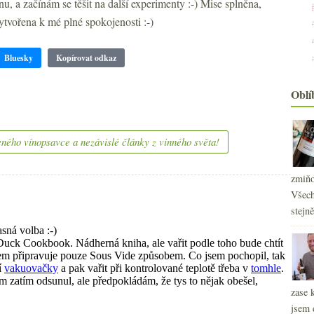
u, a začínám se těšit na další experimenty :-) Mise splněna,
ytvořena k mé plné spokojenosti :-)
Bluesky
Kopírovat odkaz
Oblí
ného vínopsavce a nezávislé články z vinného světa!
zmiňo
Všech
stejn
zase 
jsem 