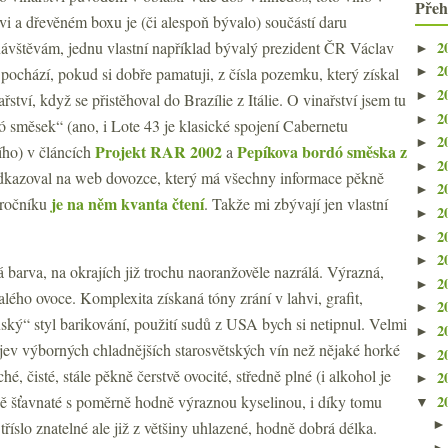
Přeh
ahvi a dřevěném boxu je (či alespoň bývalo) součástí daru
2
štěvám, jednu vlastní například bývalý prezident ČR Václav
►
2
pochází, pokud si dobře pamatuji, z čísla pozemku, který získal
►
2
►
ařství, když se přistěhoval do Brazílie z Itálie. O vinařství jsem tu
2
►
ó směsek“ (ano, i Lote 43 je klasické spojení Cabernetu
2
►
Projekt RAR 2002
Pepíkova bordó směska z
ího) v článcích
a
2
►
odkazoval na web dovozce, který má všechny informace pěkně
2
►
je na něm kvanta čtení
 ročníku
. Takže mi zbývají jen vlastní
2
►
2
►
2
►
barva, na okrajích již trochu naoranžověle nazrálá. Výrazná,
2
►
lého ovoce. Komplexita získaná tóny zrání v lahvi, grafit,
2
►
xský“ styl barikování, použití sudů z USA bych si netipnul. Velmi
2
►
rojev výborných chladnějších starosvětských vín než nějaké horké
2
►
, čisté, stále pěkně čerstvě ovocité, středně plné (i alkohol je
2
►
2
ě šťavnaté s poměrně hodně výraznou kyselinou, i díky tomu
▼
tříslo znatelné ale již z většiny uhlazené, hodně dobrá délka.