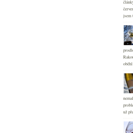
článk
červe
jsem 
prodl
Rakou
oběhl
nemal
probl
už pře