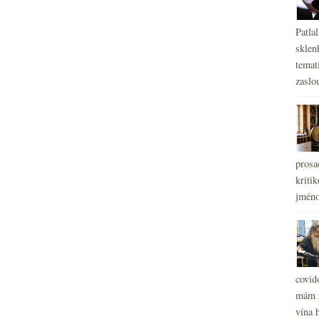
Patla
sklen
temati
zaslou
prosa
kritik
jméno
covid
mám r
vína h