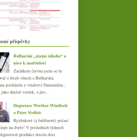
Neuburk“
Kermit Lynch na dobrodružné vinné
stezce
Fotosoutěž – sklenka vína v hlavní
roli
Vilavin a dvě „burgundy“ od
Novosedel
bené příspěvky
Podomní prodej vína aneb degustace
v kanceláři
Bulharské „území nikoho“ a
Nejstarší vinařství, nový Salon vín a
vyhledávání
něco k medvědovi
Parádní červené z pozemku číslo 43
Začátkem června jsem se tu
Experiment Oxana – 100 hodin v
val o třech vínech z Bulharska.
karafě
na pocházela z vinařství Damianitza ,
Asijská bokovka a napodobení
ě jako dnešní vzorek, a pro...
dokonalé svačiny
Zweigelt a další pochoutky od
Degustace Werther-Windisch
Holzapfelů
Výsledky ankety „Šampaňské, sekty
a Peter Stolleis
a jiná šumivá ví...
Ryzlinkové (a bublinové) počasí
Zrychlená historie whisky v
klepe na dveře! V posledních týdnech
Japonsku
degustoval produkci docela dost
Zklamání z Vieux Robin Bois de