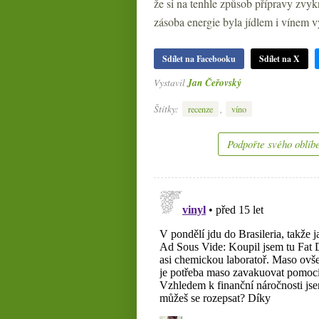
že si na tenhle způsob přípravy zvykn
zásoba energie byla jídlem i vínem v
Sdílet na Facebooku
Sdílet na X
Vystavil
Jan Čeřovský
Štítky:
,
recenze
víno
Podpořte svého oblíbe