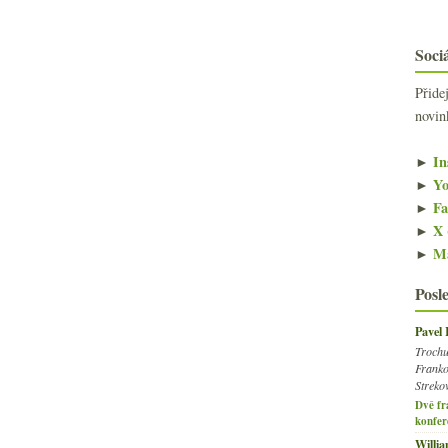
Sociá
Přide
novin
►
In
►
Yo
►
Fa
►
X 
►
Ma
Posl
Pavel
Trochu
Franko
Streko
Dvě fr
konfer
Willi