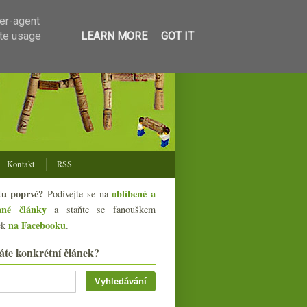
ser-agent
ate usage
LEARN MORE
GOT IT
Kontakt
RSS
tu poprvé?
oblíbené a
Podívejte se na
ané články
a staňte se fanouškem
na Facebooku
ek
.
áte konkrétní článek?