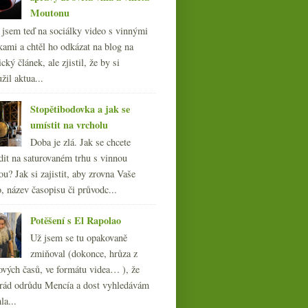
Moutonu
l jsem teď na sociálky video s vinnými
kami a chtěl ho odkázat na blog na
cký článek, ale zjistil, že by si
žil aktua...
Stopětibodovka a jak se
umístit na vrcholu
Doba je zlá. Jak se chcete
dit na saturovaném trhu s vinnou
ou? Jak si zajistit, aby zrovna Vaše
, název časopisu či průvodc...
Potěšení s El Rapolao
Už jsem se tu opakovaně
zmiňoval (dokonce, hrůza z
ových časů, ve formátu videa… ), že
ád odrůdu Mencía a dost vyhledávám
la...